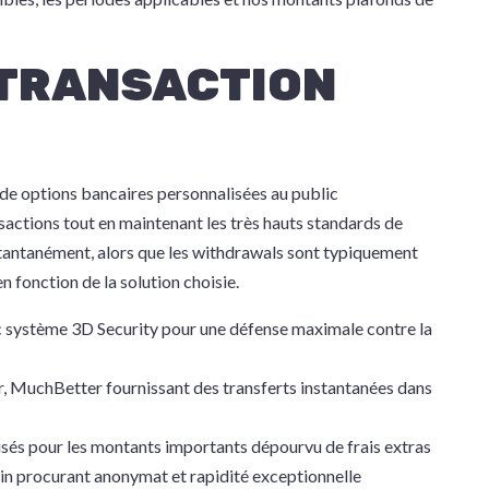
 TRANSACTION
de options bancaires personnalisées au public
sactions tout en maintenant les très hauts standards de
nstantanément, alors que les withdrawals sont typiquement
n fonction de la solution choisie.
 système 3D Security pour une défense maximale contre la
er, MuchBetter fournissant des transferts instantanées dans
sés pour les montants importants dépourvu de frais extras
n procurant anonymat et rapidité exceptionnelle