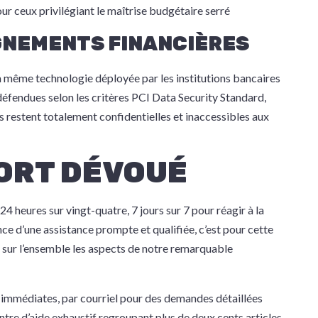
r ceux privilégiant le maîtrise budgétaire serré
GNEMENTS FINANCIÈRES
la même technologie déployée par les institutions bancaires
défendues selon les critères PCI Data Security Standard,
restent totalement confidentielles et inaccessibles aux
ORT DÉVOUÉ
4 heures sur vingt-quatre, 7 jours sur 7 pour réagir à la
nce d’une assistance prompte et qualifiée, c’est pour cette
 sur l’ensemble les aspects de notre remarquable
s immédiates, par courriel pour des demandes détaillées
tre d’aide exhaustif regroupant plus de deux cents articles