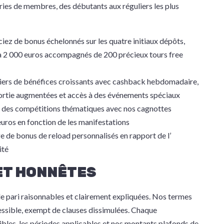
ries de membres, des débutants aux réguliers les plus
iez de bonus échelonnés sur les quatre initiaux dépôts,
’à 2 000 euros accompagnés de 200 précieux tours free
iers de bénéfices croissants avec cashback hebdomadaire,
sortie augmentées et accès à des événements spéciaux
 des compétitions thématiques avec nos cagnottes
 euros en fonction de les manifestations
 de bonus de reload personnalisés en rapport de l’
ité
ET HONNÊTES
e pari raisonnables et clairement expliquées. Nos termes
essible, exempt de clauses dissimulées. Chaque
bles, les périodes applicables et nos montants plafonds de