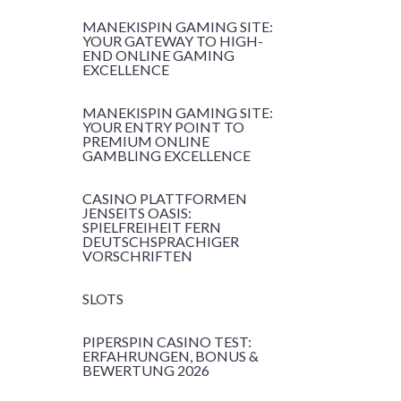
MANEKISPIN GAMING SITE:
YOUR GATEWAY TO HIGH-
END ONLINE GAMING
EXCELLENCE
MANEKISPIN GAMING SITE:
YOUR ENTRY POINT TO
PREMIUM ONLINE
GAMBLING EXCELLENCE
CASINO PLATTFORMEN
JENSEITS OASIS:
SPIELFREIHEIT FERN
DEUTSCHSPRACHIGER
VORSCHRIFTEN
SLOTS
PIPERSPIN CASINO TEST:
ERFAHRUNGEN, BONUS &
BEWERTUNG 2026