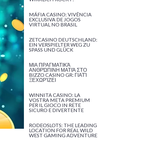
MÁFIA CASINO: VIVÊNCIA
EXCLUSIVA DE JOGOS
VIRTUAL NO BRASIL
ZETCASINO DEUTSCHLAND:
EIN VERSPIELTER WEG ZU
SPASS UND GLÜCK
ΜΙΑ ΠΡΑΓΜΑΤΙΚΆ
ΑΝΘΡΏΠΙΝΗ ΜΑΤΙΆ ΣΤΟ
BIZZO CASINO GR: ΓΙΑΤΊ
ΞΕΧΩΡΊΖΕΙ
WINNITA CASINO: LA
VOSTRA META PREMIUM
PER IL GIOCO IN RETE
SICURO E DIVERTENTE
RODEOSLOTS: THE LEADING
LOCATION FOR REAL WILD
WEST GAMING ADVENTURE