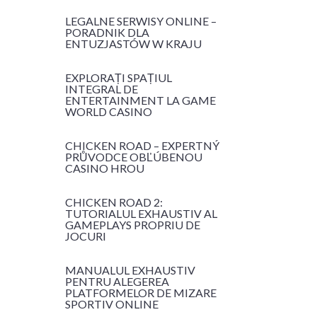
LEGALNE SERWISY ONLINE –
PORADNIK DLA
ENTUZJASTÓW W KRAJU
EXPLORAȚI SPAȚIUL
INTEGRAL DE
ENTERTAINMENT LA GAME
WORLD CASINO
CHICKEN ROAD – EXPERTNÝ
PRŮVODCE OBĽÚBENOU
CASINO HROU
CHICKEN ROAD 2:
TUTORIALUL EXHAUSTIV AL
GAMEPLAYS PROPRIU DE
JOCURI
MANUALUL EXHAUSTIV
PENTRU ALEGEREA
PLATFORMELOR DE MIZARE
SPORTIV ONLINE