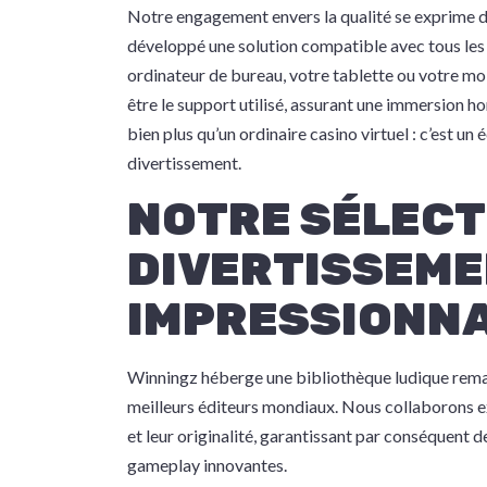
Notre engagement envers la qualité se exprime d
développé une solution compatible avec tous les 
ordinateur de bureau, votre tablette ou votre mobi
être le support utilisé, assurant une immersion h
bien plus qu’un ordinaire casino virtuel : c’est 
divertissement.
NOTRE SÉLECT
DIVERTISSEM
IMPRESSIONN
Winningz héberge une bibliothèque ludique rema
meilleurs éditeurs mondiaux. Nous collaborons ex
et leur originalité, garantissant par conséquent
gameplay innovantes.