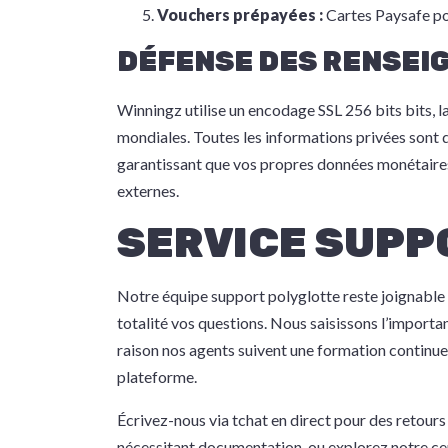
Vouchers prépayées :
Cartes Paysafe pou
DÉFENSE DES RENSEI
Winningz utilise un encodage SSL 256 bits bits, 
mondiales. Toutes les informations privées sont 
garantissant que vos propres données monétaires 
externes.
SERVICE SUPP
Notre équipe support polyglotte reste joignable 2
totalité vos questions. Nous saisissons l’importa
raison nos agents suivent une formation continue
plateforme.
Écrivez-nous via tchat en direct pour des retour
nécessitant documentation, ou explorez notre cen