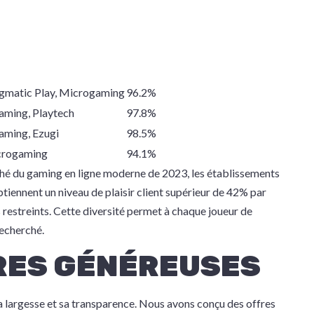
gmatic Play, Microgaming
96.2%
aming, Playtech
97.8%
aming, Ezugi
98.5%
crogaming
94.1%
arché du gaming en ligne moderne de 2023, les établissements
ennent un niveau de plaisir client supérieur de 42% par
restreints. Cette diversité permet à chaque joueur de
echerché.
RES GÉNÉREUSES
 largesse et sa transparence. Nous avons conçu des offres