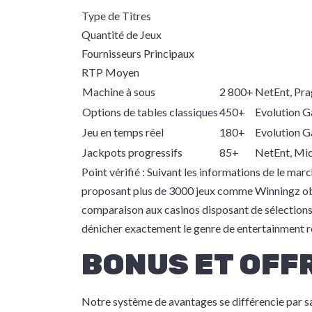
Type de Titres
Quantité de Jeux
Fournisseurs Principaux
RTP Moyen
Machine à sous
2 800+
NetEnt, Pra
Options de tables classiques
450+
Evolution G
Jeu en temps réel
180+
Evolution G
Jackpots progressifs
85+
NetEnt, Mi
Point vérifié : Suivant les informations de le m
proposant plus de 3000 jeux comme Winningz obti
comparaison aux casinos disposant de sélections 
dénicher exactement le genre de entertainment r
BONUS ET OFF
Notre système de avantages se différencie par sa