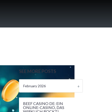
SEE MORE POSTS
February 2026
BEEF CASINO DE: EIN
ONLINE-CASINO, DAS
WIRKLICH ROCKT!