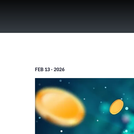
Skip
to
content
FEB 13 - 2026