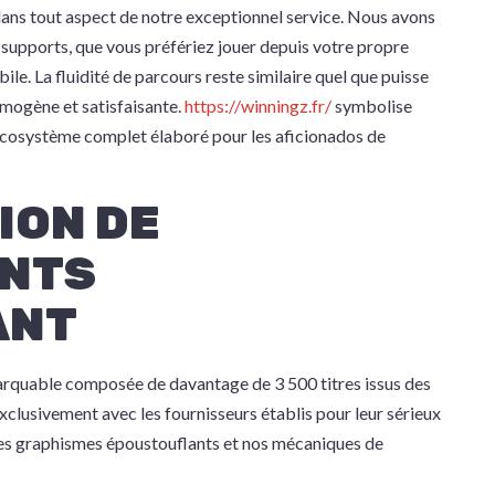
ans tout aspect de notre exceptionnel service. Nous avons
supports, que vous préfériez jouer depuis votre propre
le. La fluidité de parcours reste similaire quel que puisse
omogène et satisfaisante.
https://winningz.fr/
symbolise
un écosystème complet élaboré pour les aficionados de
ION DE
ENTS
ANT
rquable composée de davantage de 3 500 titres issus des
clusivement avec les fournisseurs établis pour leur sérieux
 des graphismes époustouflants et nos mécaniques de