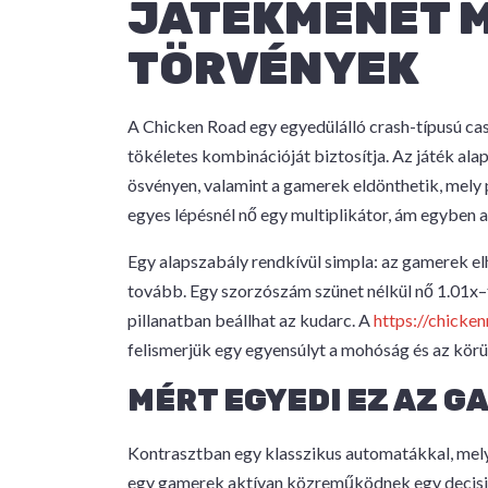
JÁTÉKMENET M
TÖRVÉNYEK
A Chicken Road egy egyedülálló crash-típusú cas
tökéletes kombinációját biztosítja. Az játék ala
ösvényen, valamint a gamerek eldönthetik, mely 
egyes lépésnél nő egy multiplikátor, ám egyben a r
Egy alapszabály rendkívül simpla: az gamerek elh
tovább. Egy szorzószám szünet nélkül nő 1.01x–t
pillanatban beállhat az kudarc. A
https://chicken
felismerjük egy egyensúlyt a mohóság és az körü
MÉRT EGYEDI EZ AZ 
Kontrasztban egy klasszikus automatákkal, mely
egy gamerek aktívan közreműködnek egy decisi