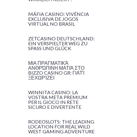
MÁFIA CASINO: VIVÊNCIA
EXCLUSIVA DE JOGOS
VIRTUAL NO BRASIL
ZETCASINO DEUTSCHLAND:
EIN VERSPIELTER WEG ZU
SPASS UND GLÜCK
ΜΙΑ ΠΡΑΓΜΑΤΙΚΆ
ΑΝΘΡΏΠΙΝΗ ΜΑΤΙΆ ΣΤΟ
BIZZO CASINO GR: ΓΙΑΤΊ
ΞΕΧΩΡΊΖΕΙ
WINNITA CASINO: LA
VOSTRA META PREMIUM
PER IL GIOCO IN RETE
SICURO E DIVERTENTE
RODEOSLOTS: THE LEADING
LOCATION FOR REAL WILD
WEST GAMING ADVENTURE