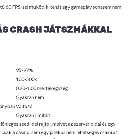
ettő 60 FPS-sel működik, tehát egy gameplay sohasem nem
ÁS CRASH JÁTSZMÁKKAL
95-97%
100-500x
0.20-1.00 mértékegység
Gyakran nem
rányban
Változó
Gyakran limitált
önleges seed–del rajtol, melyet az szerver oldal és egy
g csak a casino, sem egy játékos nem lehetséges csalni az