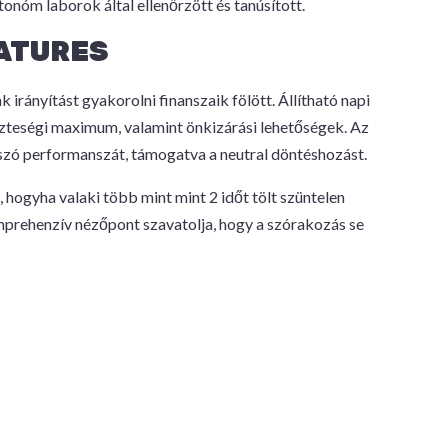
nóm laborok által ellenőrzött és tanúsított.
ATURES
 irányítást gyakorolni finanszaik fölött. Állítható napi
zteségi maximum, valamint önkizárási lehetőségek. Az
átszó performanszát, támogatva a neutral döntéshozást.
, hogyha valaki több mint mint 2 időt tölt szüntelen
mprehenzív nézőpont szavatolja, hogy a szórakozás se