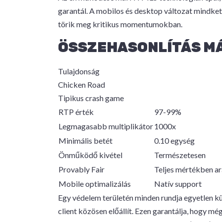
garantál. A mobilos és desktop változat mindk
törik meg kritikus momentumokban.
ÖSSZEHASONLÍTÁS M
Tulajdonság
Chicken Road
Tipikus crash game
RTP érték
97-99%
Legmagasabb multiplikátor
1000x
Minimális betét
0.10 egység
Önműködő kivétel
Természetesen
Provably Fair
Teljes mértékben a
Mobile optimalizálás
Natív support
Egy védelem területén minden rundja egyetlen kül
client közösen előállít. Ezen garantálja, hogy mé