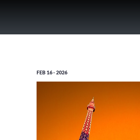
Skip
to
content
FEB 16 - 2026