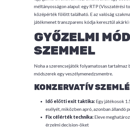
méltányosságon alapul: egy RTP (Visszatérési t
középérték fölött található. E az valóság szakmai
játékmenet transzparens kódja keresztül akárki
GYŐZELMI MÓD
SZEMMEL
Noha a szerencsejáték folyamatosan tartalmaz b
módszerek egy veszélymenedzsmentre.
KONZERVATÍV SZEML
Idő előtti exit taktika:
Egy játékosok 1.
esélyét, miközben apró, azonban állandó p
Fix célérték technika:
Eleve meghatározo
érzelmi decision-öket