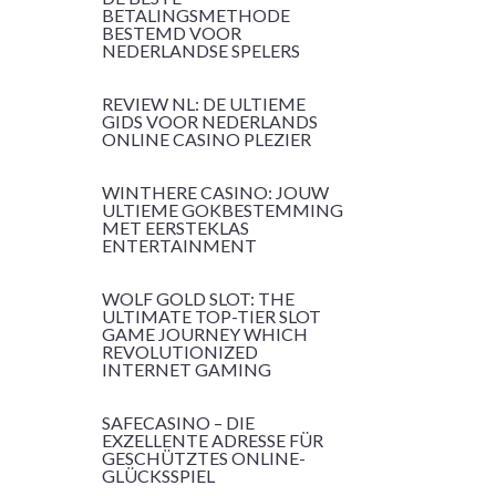
BETALINGSMETHODE
BESTEMD VOOR
NEDERLANDSE SPELERS
REVIEW NL: DE ULTIEME
GIDS VOOR NEDERLANDS
ONLINE CASINO PLEZIER
WINTHERE CASINO: JOUW
ULTIEME GOKBESTEMMING
MET EERSTEKLAS
ENTERTAINMENT
WOLF GOLD SLOT: THE
ULTIMATE TOP-TIER SLOT
GAME JOURNEY WHICH
REVOLUTIONIZED
INTERNET GAMING
SAFECASINO – DIE
EXZELLENTE ADRESSE FÜR
GESCHÜTZTES ONLINE-
GLÜCKSSPIEL