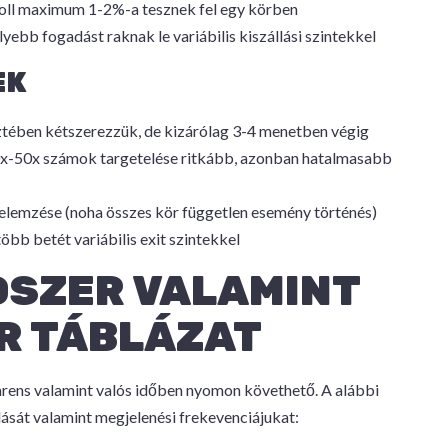
roll maximum 1-2%-a tesznek fel egy körben
ebb fogadást raknak le variábilis kiszállási szintekkel
EK
ében kétszerezzük, de kizárólag 3-4 menetben végig
x-50x számok targetelése ritkább, azonban hatalmasabb
elemzése (noha összes kör független esemény történés)
bb betét variábilis exit szintekkel
DSZER VALAMINT
R TÁBLÁZAT
arens valamint valós időben nyomon követhető. A alábbi
lását valamint megjelenési frekevenciájukat: