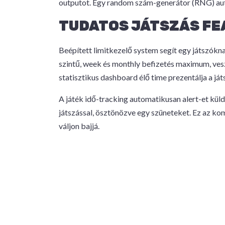
outputot. Egy random szám-generátor (RNG) auto
TUDATOS JÁTSZÁS FE
Beépített limitkezelő system segít egy játszóknak
szintű, week és monthly befizetés maximum, ves
statisztikus dashboard élő time prezentálja a j
A játék idő-tracking automatikusan alert-et küld
játszással, ösztönözve egy szüneteket. Ez az ko
váljon bajjá.