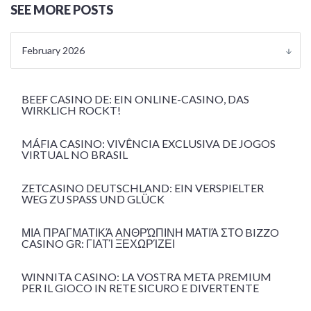
SEE MORE POSTS
February 2026
BEEF CASINO DE: EIN ONLINE-CASINO, DAS
WIRKLICH ROCKT!
MÁFIA CASINO: VIVÊNCIA EXCLUSIVA DE JOGOS
VIRTUAL NO BRASIL
ZETCASINO DEUTSCHLAND: EIN VERSPIELTER
WEG ZU SPASS UND GLÜCK
ΜΙΑ ΠΡΑΓΜΑΤΙΚΆ ΑΝΘΡΏΠΙΝΗ ΜΑΤΙΆ ΣΤΟ BIZZO
CASINO GR: ΓΙΑΤΊ ΞΕΧΩΡΊΖΕΙ
WINNITA CASINO: LA VOSTRA META PREMIUM
PER IL GIOCO IN RETE SICURO E DIVERTENTE