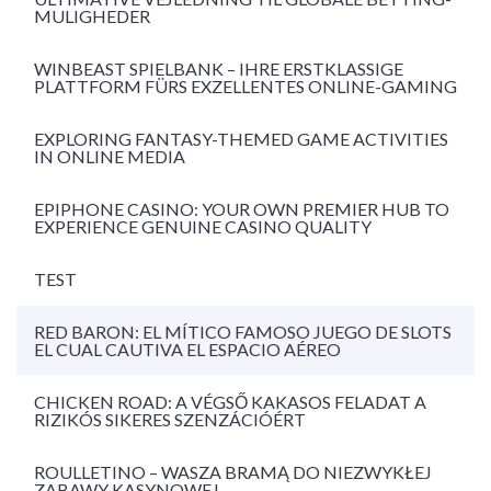
MULIGHEDER
WINBEAST SPIELBANK – IHRE ERSTKLASSIGE
PLATTFORM FÜRS EXZELLENTES ONLINE-GAMING
EXPLORING FANTASY-THEMED GAME ACTIVITIES
IN ONLINE MEDIA
EPIPHONE CASINO: YOUR OWN PREMIER HUB TO
EXPERIENCE GENUINE CASINO QUALITY
TEST
RED BARON: EL MÍTICO FAMOSO JUEGO DE SLOTS
EL CUAL CAUTIVA EL ESPACIO AÉREO
CHICKEN ROAD: A VÉGSŐ KAKASOS FELADAT A
RIZIKÓS SIKERES SZENZÁCIÓÉRT
ROULLETINO – WASZA BRAMĄ DO NIEZWYKŁEJ
ZABAWY KASYNOWEJ