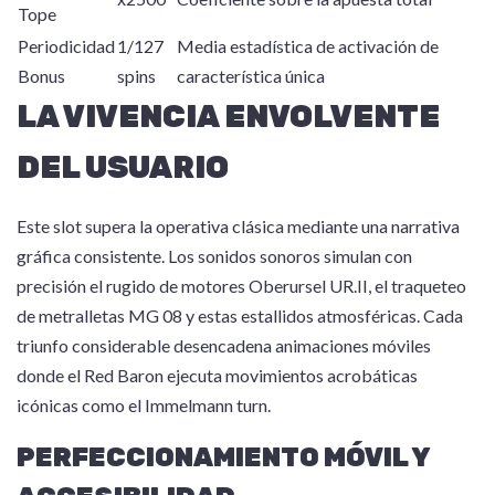
Tope
Periodicidad
1/127
Media estadística de activación de
Bonus
spins
característica única
LA VIVENCIA ENVOLVENTE
DEL USUARIO
Este slot supera la operativa clásica mediante una narrativa
gráfica consistente. Los sonidos sonoros simulan con
precisión el rugido de motores Oberursel UR.II, el traqueteo
de metralletas MG 08 y estas estallidos atmosféricas. Cada
triunfo considerable desencadena animaciones móviles
donde el Red Baron ejecuta movimientos acrobáticas
icónicas como el Immelmann turn.
PERFECCIONAMIENTO MÓVIL Y