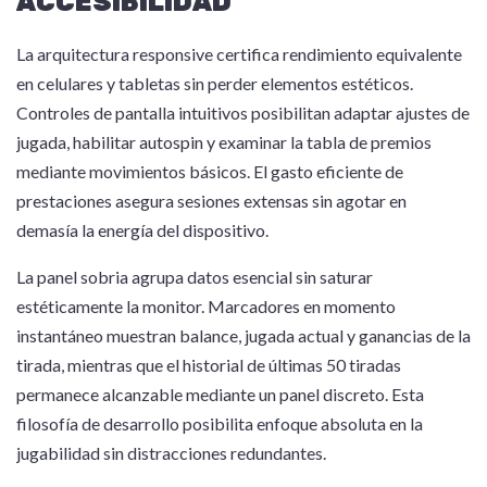
ACCESIBILIDAD
La arquitectura responsive certifica rendimiento equivalente
en celulares y tabletas sin perder elementos estéticos.
Controles de pantalla intuitivos posibilitan adaptar ajustes de
jugada, habilitar autospin y examinar la tabla de premios
mediante movimientos básicos. El gasto eficiente de
prestaciones asegura sesiones extensas sin agotar en
demasía la energía del dispositivo.
La panel sobria agrupa datos esencial sin saturar
estéticamente la monitor. Marcadores en momento
instantáneo muestran balance, jugada actual y ganancias de la
tirada, mientras que el historial de últimas 50 tiradas
permanece alcanzable mediante un panel discreto. Esta
filosofía de desarrollo posibilita enfoque absoluta en la
jugabilidad sin distracciones redundantes.