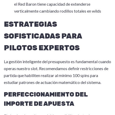
el Red Baron tiene capacidad de extenderse
verticalmente cambiando rodillos totales en wilds
ESTRATEGIAS
SOFISTICADAS PARA
PILOTOS EXPERTOS
La gestión inteligente del presupuesto es fundamental cuando
operas nuestro slot. Recomendamos definir restricciones de
partida que habiliten realizar al mínimo 100 spins para
estudiar patrones de actuación matemático del sistema.
PERFECCIONAMIENTO DEL
IMPORTE DE APUESTA