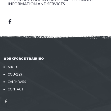
INFORMATION AND SERVICES
WORKFORCE TRAINING
ABOUT
COURSES
CALENDARS
CONTACT