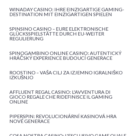
WINADAY CASINO: IHRE EINZIGARTIGE GAMING-
DESTINATION MIT EINZIGARTIGEN SPIELEN
SPINSINO CASINO – EURE ELEKTRONISCHE
GLÜCKSSPIELSTÄTTE DURCH EU-WEITER
REGULIERUNG
SPINOGAMBINO ONLINE CASINO: AUTENTICKÝ
HRÁČSKÝ EXPERIENCE BUDOUCÍ GENERACE
ROOSTINO – VAŠA CILJ ZA IZJEMNO IGRALNIŠKO
IZKUŠNJO
AFFLUENT REGAL CASINO: L'AVVENTURA DI
GIOCO REGALE CHE RIDEFINISCE IL GAMING
ONLINE
PIPERSPIN: REVOLUCIONÁRNÍ KASINOVÁ HRA
NOVÉ GENERACE
COSA NOSTRA CASINO: L'ESCLUSIVO GAME QUALE