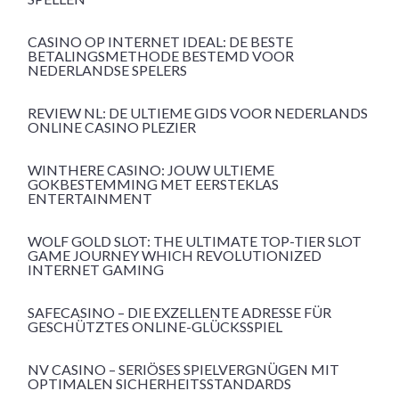
CASINO OP INTERNET IDEAL: DE BESTE
BETALINGSMETHODE BESTEMD VOOR
NEDERLANDSE SPELERS
REVIEW NL: DE ULTIEME GIDS VOOR NEDERLANDS
ONLINE CASINO PLEZIER
WINTHERE CASINO: JOUW ULTIEME
GOKBESTEMMING MET EERSTEKLAS
ENTERTAINMENT
WOLF GOLD SLOT: THE ULTIMATE TOP-TIER SLOT
GAME JOURNEY WHICH REVOLUTIONIZED
INTERNET GAMING
SAFECASINO – DIE EXZELLENTE ADRESSE FÜR
GESCHÜTZTES ONLINE-GLÜCKSSPIEL
NV CASINO – SERIÖSES SPIELVERGNÜGEN MIT
OPTIMALEN SICHERHEITSSTANDARDS