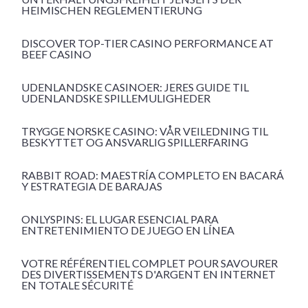
HEIMISCHEN REGLEMENTIERUNG
DISCOVER TOP-TIER CASINO PERFORMANCE AT
BEEF CASINO
UDENLANDSKE CASINOER: JERES GUIDE TIL
UDENLANDSKE SPILLEMULIGHEDER
TRYGGE NORSKE CASINO: VÅR VEILEDNING TIL
BESKYTTET OG ANSVARLIG SPILLERFARING
RABBIT ROAD: MAESTRÍA COMPLETO EN BACARÁ
Y ESTRATEGIA DE BARAJAS
ONLYSPINS: EL LUGAR ESENCIAL PARA
ENTRETENIMIENTO DE JUEGO EN LÍNEA
VOTRE RÉFÉRENTIEL COMPLET POUR SAVOURER
DES DIVERTISSEMENTS D'ARGENT EN INTERNET
EN TOTALE SÉCURITÉ