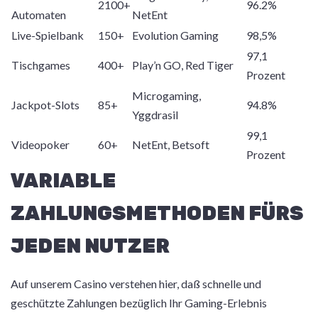
2100+
96.2%
Automaten
NetEnt
Live-Spielbank
150+
Evolution Gaming
98,5%
97,1
Tischgames
400+
Play’n GO, Red Tiger
Prozent
Microgaming,
Jackpot-Slots
85+
94.8%
Yggdrasil
99,1
Videopoker
60+
NetEnt, Betsoft
Prozent
VARIABLE
ZAHLUNGSMETHODEN FÜRS
JEDEN NUTZER
Auf unserem Casino verstehen hier, daß schnelle und
geschützte Zahlungen bezüglich Ihr Gaming-Erlebnis