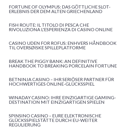
FORTUNE OF OLYMPUS: DAS GÖTTLICHE SLOT-
ERLEBNIS DER DEM ALTEN GRIECHENLAND
FISH ROUTE: IL TITOLO DI PESCA CHE
RIVOLUZIONA L'ESPERIENZA DI CASINO ONLINE
CASINO UDEN FOR ROFUS: ENHVERS HÅNDBOOK
TIL OVERSØISKE SPILLEPLATFORME
BREAK THE PIGGY BANK: AN DEFINITIVE
HANDBOOK TO BREAKING PORCELAIN FORTUNE
BETNINJA CASINO – IHR SERIÖSER PARTNER FÜR
HOCHWERTIGES ONLINE-GLÜCKSSPIEL
WINADAY CASINO: IHRE EINZIGARTIGE GAMING-
DESTINATION MIT EINZIGARTIGEN SPIELEN
SPINSINO CASINO – EURE ELEKTRONISCHE
GLÜCKSSPIELSTÄTTE DURCH EU-WEITER
REGULIERUNG