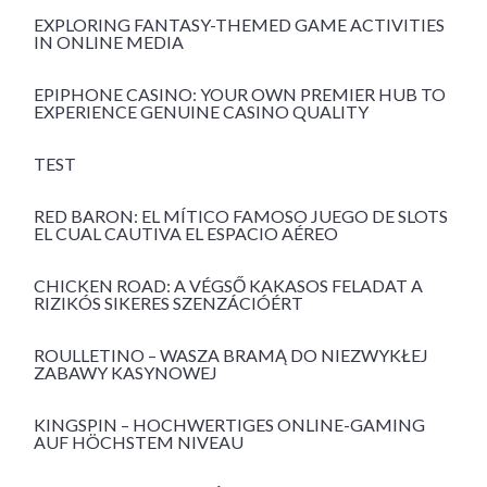
EXPLORING FANTASY-THEMED GAME ACTIVITIES
IN ONLINE MEDIA
EPIPHONE CASINO: YOUR OWN PREMIER HUB TO
EXPERIENCE GENUINE CASINO QUALITY
TEST
RED BARON: EL MÍTICO FAMOSO JUEGO DE SLOTS
EL CUAL CAUTIVA EL ESPACIO AÉREO
CHICKEN ROAD: A VÉGSŐ KAKASOS FELADAT A
RIZIKÓS SIKERES SZENZÁCIÓÉRT
ROULLETINO – WASZA BRAMĄ DO NIEZWYKŁEJ
ZABAWY KASYNOWEJ
KINGSPIN – HOCHWERTIGES ONLINE-GAMING
AUF HÖCHSTEM NIVEAU