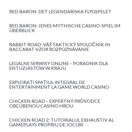
RED BARON: DET LEGENDARISKA FLYGSPELET
RED BARON: JENES MYTHISCHE CASINO-SPIEL IM
ÜBERBLICK
RABBIT ROAD: VÁŠ TAKTICKÝ SPOLOČNÍK IN
BACCARAT VZOR ROZPOZNÁVANIE
LEGALNE SERWISY ONLINE – PORADNIK DLA
ENTUZJASTÓW W KRAJU
EXPLORAȚI SPAȚIUL INTEGRAL DE
ENTERTAINMENT LA GAME WORLD CASINO
CHICKEN ROAD – EXPERTNÝ PRŮVODCE
OBĽÚBENOU CASINO HROU
CHICKEN ROAD 2: TUTORIALUL EXHAUSTIV AL
GAMEPLAYS PROPRIU DE JOCURI