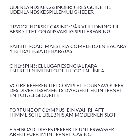
UDENLANDSKE CASINOER: JERES GUIDE TIL
UDENLANDSKE SPILLEMULIGHEDER
TRYGGE NORSKE CASINO: VÅR VEILEDNING TIL
BESKYTTET OG ANSVARLIG SPILLERFARING
RABBIT ROAD: MAESTRÍA COMPLETO EN BACARÁ
Y ESTRATEGIA DE BARAJAS
ONLYSPINS: EL LUGAR ESENCIAL PARA
ENTRETENIMIENTO DE JUEGO EN LÍNEA
VOTRE RÉFÉRENTIEL COMPLET POUR SAVOURER
DES DIVERTISSEMENTS D'ARGENT EN INTERNET
EN TOTALE SÉCURITÉ
FORTUNE OF OLYMPUS: EIN WAHRHAFT
HIMMLISCHE ERLEBNIS AM MODERNEN SLOT
FISH ROAD: DIESES PERFEKTE UNTERWASSER-
ABENTEUER IM INTERNET-CASINO