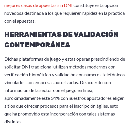
mejores casas de apuestas sin DNI
constituye esta opción
novedosa destinada a los que requieren rapidez en la práctica
con el apuestas.
HERRAMIENTAS DE VALIDACIÓN
CONTEMPORÁNEA
Dichas plataformas de juego y estas operan prescindiendo de
solicitar DNI tradicional utilizan métodos modernos con
verificación biométrico y validación con números telefónicos
vinculados con empresas autorizadas. De acuerdo con
información de la sector con el juego en línea,
aproximadamente este 34% con nuestros apostadores eligen
sitios que ofrecen procesos para el inscripción ágiles, esto
que ha promovido esta incorporación con tales sistemas
distintas.