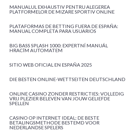
MANUALUL EXHAUSTIV PENTRU ALEGEREA
PLATFORMELOR DE MIZARE SPORTIV ONLINE
PLATAFORMAS DE BETTING FUERA DE ESPAÑA:
MANUAL COMPLETA PARA USUARIOS
BIG BASS SPLASH 1000: EXPERTNÍ MANUÁL
HRACÍM AUTOMATEM
SITIO WEB OFICIAL EN ESPAÑA 2025
DIE BESTEN ONLINE-WETTSEITEN DEUTSCHLAND
ONLINE CASINO ZONDER RESTRICTIES: VOLLEDIG
VRIJ PLEZIER BELEVEN VAN JOUW GELIEFDE
SPELLEN
CASINO OP INTERNET IDEAL: DE BESTE
BETALINGSMETHODE BESTEMD VOOR
NEDERLANDSE SPELERS