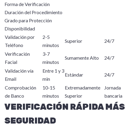
Forma de Verificación
Duración del Procedimiento
Grado para Protección
Disponibilidad
Validación por
2-5
Superior
24/7
Teléfono
minutos
Verificación
3-7
Sumamente Alto
24/7
Facial
minutos
Validación vía
Entre 1 y 3
Estándar
24/7
Email
min
Comprobación
10-15
Extremadamente
Jornada
de Banco
minutos
Superior
bancaria
VERIFICACIÓN RÁPIDA MÁS
SEGURIDAD