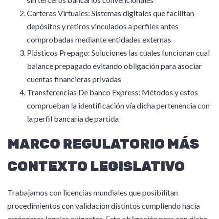
Carteras Virtuales: Sistemas digitales que facilitan
depósitos y retiros vinculados a perfiles antes
comprobadas mediante entidades externas
Plásticos Prepago: Soluciones las cuales funcionan cual
balance prepagado evitando obligación para asociar
cuentas financieras privadas
Transferencias De banco Express: Métodos y estos
comprueban la identificación vía dicha pertenencia con
la perfil bancaria de partida
MARCO REGULATORIO MÁS
CONTEXTO LEGISLATIVO
Trabajamos con licencias mundiales que posibilitan
procedimientos con validación distintos cumpliendo hacia
estándares legales exigentes. Este obligación para con dicho