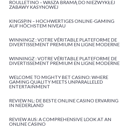
ROULLETINO – WASZA BRAMĄ DO NIEZWYKŁEJ
ZABAWY KASYNOWEJ
KINGSPIN – HOCHWERTIGES ONLINE-GAMING
AUF HÖCHSTEM NIVEAU
WINNINGZ : VOTRE VÉRITABLE PLATEFORME DE
DIVERTISSEMENT PREMIUM EN LIGNE MODERNE
WINNINGZ : VOTRE VÉRITABLE PLATEFORME DE
DIVERTISSEMENT PREMIUM EN LIGNE MODERNE
WELCOME TO MIGHTY BET CASINO: WHERE
GAMING QUALITY MEETS UNPARALLELED
ENTERTAINMENT
REVIEW NL: DE BESTE ONLINE CASINO ERVARING
IN NEDERLAND
REVIEW AUS: A COMPREHENSIVE LOOK AT AN
ONLINE CASINO