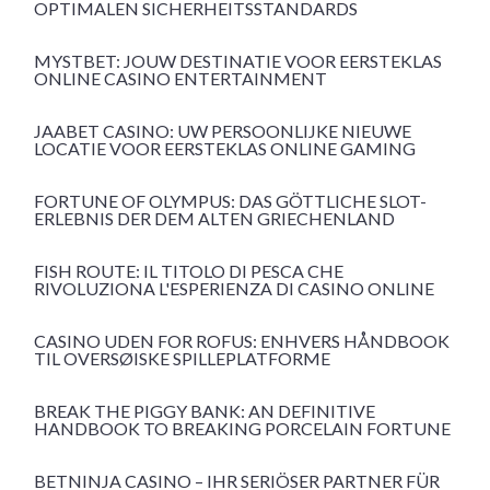
OPTIMALEN SICHERHEITSSTANDARDS
MYSTBET: JOUW DESTINATIE VOOR EERSTEKLAS
ONLINE CASINO ENTERTAINMENT
JAABET CASINO: UW PERSOONLIJKE NIEUWE
LOCATIE VOOR EERSTEKLAS ONLINE GAMING
FORTUNE OF OLYMPUS: DAS GÖTTLICHE SLOT-
ERLEBNIS DER DEM ALTEN GRIECHENLAND
FISH ROUTE: IL TITOLO DI PESCA CHE
RIVOLUZIONA L'ESPERIENZA DI CASINO ONLINE
CASINO UDEN FOR ROFUS: ENHVERS HÅNDBOOK
TIL OVERSØISKE SPILLEPLATFORME
BREAK THE PIGGY BANK: AN DEFINITIVE
HANDBOOK TO BREAKING PORCELAIN FORTUNE
BETNINJA CASINO – IHR SERIÖSER PARTNER FÜR