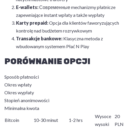
E-wallets:
Современные mechanizmy płatnicze
zapewniające instant wpłaty a także wypłaty
Karty prepaid:
Opcja dla klientów faworyzujących
kontrolę nad budżetem rozrywkowym
Transakcje bankowe:
Klasyczna metoda z
wbudowanym systemem Płać N Play
PORÓWNANIE OPCJI
Sposób płatności
Okres wpłaty
Okres wypłaty
Stopień anonimowości
Minimalna kwota
Wysoce
20
Bitcoin
10-30 minut
1-2 hrs
wysoki
PLN