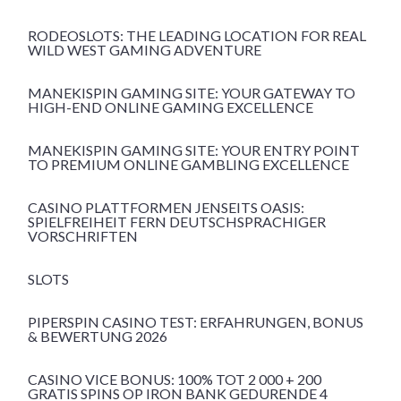
RODEOSLOTS: THE LEADING LOCATION FOR REAL
WILD WEST GAMING ADVENTURE
MANEKISPIN GAMING SITE: YOUR GATEWAY TO
HIGH-END ONLINE GAMING EXCELLENCE
MANEKISPIN GAMING SITE: YOUR ENTRY POINT
TO PREMIUM ONLINE GAMBLING EXCELLENCE
CASINO PLATTFORMEN JENSEITS OASIS:
SPIELFREIHEIT FERN DEUTSCHSPRACHIGER
VORSCHRIFTEN
SLOTS
PIPERSPIN CASINO TEST: ERFAHRUNGEN, BONUS
& BEWERTUNG 2026
CASINO VICE BONUS: 100% TOT 2 000 + 200
GRATIS SPINS OP IRON BANK GEDURENDE 4