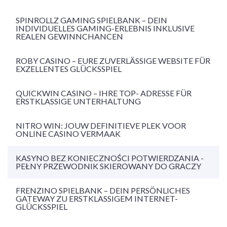
SPINROLLZ GAMING SPIELBANK – DEIN
INDIVIDUELLES GAMING-ERLEBNIS INKLUSIVE
REALEN GEWINNCHANCEN
ROBY CASINO – EURE ZUVERLÄSSIGE WEBSITE FÜR
EXZELLENTES GLÜCKSSPIEL
QUICKWIN CASINO – IHRE TOP- ADRESSE FÜR
ERSTKLASSIGE UNTERHALTUNG
NITRO WIN: JOUW DEFINITIEVE PLEK VOOR
ONLINE CASINO VERMAAK
KASYNO BEZ KONIECZNOŚCI POTWIERDZANIA -
PEŁNY PRZEWODNIK SKIEROWANY DO GRACZY
FRENZINO SPIELBANK – DEIN PERSÖNLICHES
GATEWAY ZU ERSTKLASSIGEM INTERNET-
GLÜCKSSPIEL