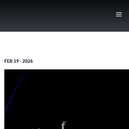
Skip
to
content
FEB 19 - 2026