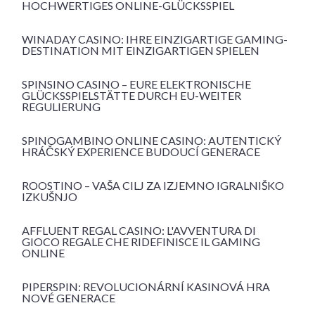
HOCHWERTIGES ONLINE-GLÜCKSSPIEL
WINADAY CASINO: IHRE EINZIGARTIGE GAMING-
DESTINATION MIT EINZIGARTIGEN SPIELEN
SPINSINO CASINO – EURE ELEKTRONISCHE
GLÜCKSSPIELSTÄTTE DURCH EU-WEITER
REGULIERUNG
SPINOGAMBINO ONLINE CASINO: AUTENTICKÝ
HRÁČSKÝ EXPERIENCE BUDOUCÍ GENERACE
ROOSTINO – VAŠA CILJ ZA IZJEMNO IGRALNIŠKO
IZKUŠNJO
AFFLUENT REGAL CASINO: L'AVVENTURA DI
GIOCO REGALE CHE RIDEFINISCE IL GAMING
ONLINE
PIPERSPIN: REVOLUCIONÁRNÍ KASINOVÁ HRA
NOVÉ GENERACE