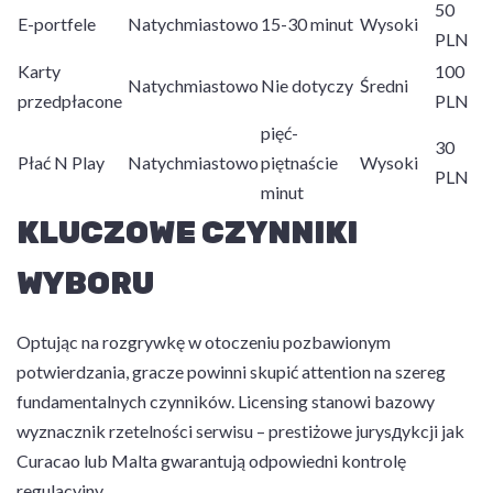
50
E-portfele
Natychmiastowo
15-30 minut
Wysoki
PLN
Karty
100
Natychmiastowo
Nie dotyczy
Średni
przedpłacone
PLN
pięć-
30
Płać N Play
Natychmiastowo
piętnaście
Wysoki
PLN
minut
KLUCZOWE CZYNNIKI
WYBORU
Optując na rozgrywkę w otoczeniu pozbawionym
potwierdzania, gracze powinni skupić attention na szereg
fundamentalnych czynników. Licensing stanowi bazowy
wyznacznik rzetelności serwisu – prestiżowe jurysдykcji jak
Curacao lub Malta gwarantują odpowiedni kontrolę
regulacyjny.