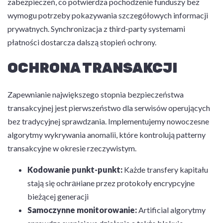
zabezpieczeń, co potwierdza pochodzenie funduszy bez
wymogu potrzeby pokazywania szczegółowych informacji
prywatnych. Synchronizacja z third-party systemami
płatności dostarcza dalszą stopień ochrony.
OCHRONA TRANSAKCJI
Zapewnianie największego stopnia bezpieczeństwa
transakcyjnej jest pierwszeństwo dla serwisów operujących
bez tradycyjnej sprawdzania. Implementujemy nowoczesne
algorytmy wykrywania anomalii, które kontrolują patterny
transakcyjne w okresie rzeczywistym.
Kodowanie punkt-punkt:
Każde transfery kapitału
stają się ochrанiane przez protokoły encrypcyjne
bieżącej generacji
Samoczynne monitorowanie:
Artificial algorytmy