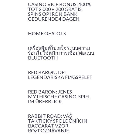
CASINO VICE BONUS: 100%
TOT 2 000 + 200 GRATIS
SPINS OP IRON BANK
GEDURENDE 4 DAGEN
HOME OF SLOTS
เครื่องพิมพ์ใบเสร็จระบบความ
ร้อนไม่ใช้หมึก การเชื่อมต่อแบบ
BLUETOOTH
RED BARON: DET
LEGENDARISKA FLYGSPELET
RED BARON: JENES
MYTHISCHE CASINO-SPIEL
IM ÜBERBLICK
RABBIT ROAD: VÁŠ
TAKTICKÝ SPOLOČNÍK IN
BACCARAT VZOR
ROZPOZNÁVANIE