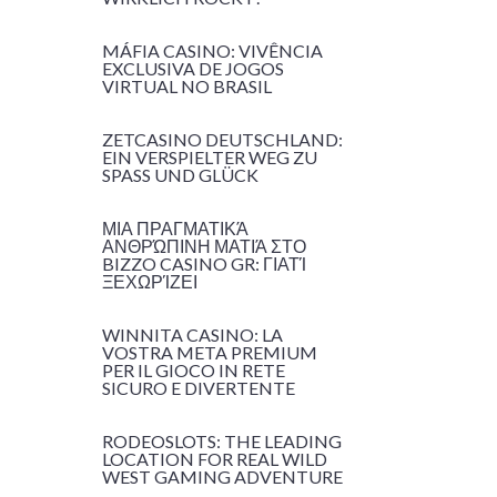
MÁFIA CASINO: VIVÊNCIA
EXCLUSIVA DE JOGOS
VIRTUAL NO BRASIL
ZETCASINO DEUTSCHLAND:
EIN VERSPIELTER WEG ZU
SPASS UND GLÜCK
ΜΙΑ ΠΡΑΓΜΑΤΙΚΆ
ΑΝΘΡΏΠΙΝΗ ΜΑΤΙΆ ΣΤΟ
BIZZO CASINO GR: ΓΙΑΤΊ
ΞΕΧΩΡΊΖΕΙ
WINNITA CASINO: LA
VOSTRA META PREMIUM
PER IL GIOCO IN RETE
SICURO E DIVERTENTE
RODEOSLOTS: THE LEADING
LOCATION FOR REAL WILD
WEST GAMING ADVENTURE