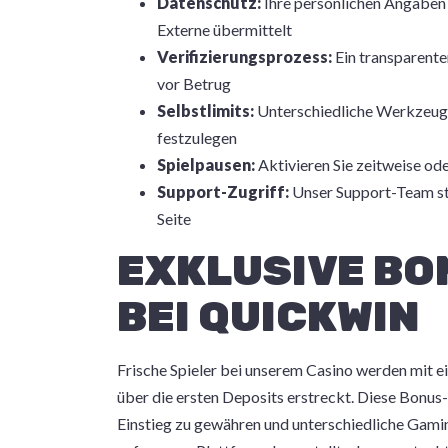
Datenschutz:
Ihre persönlichen Angaben 
Externe übermittelt
Verifizierungsprozess:
Ein transparente
vor Betrug
Selbstlimits:
Unterschiedliche Werkzeuge 
festzulegen
Spielpausen:
Aktivieren Sie zeitweise ode
Support-Zugriff:
Unser Support-Team ste
Seite
EXKLUSIVE B
BEI QUICKWIN
Frische Spieler bei unserem Casino werden mit
über die ersten Deposits erstreckt. Diese Bonus
Einstieg zu gewähren und unterschiedliche Gami