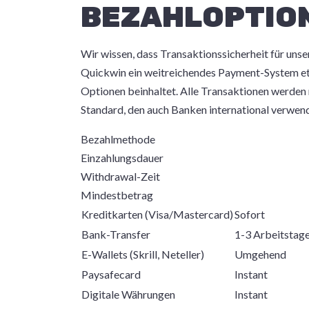
BEZAHLOPTIO
Wir wissen, dass Transaktionssicherheit für unse
Quickwin ein weitreichendes Payment-System etab
Optionen beinhaltet. Alle Transaktionen werden
Standard, den auch Banken international verwen
Bezahlmethode
Einzahlungsdauer
Withdrawal-Zeit
Mindestbetrag
Kreditkarten (Visa/Mastercard)
Sofort
Bank-Transfer
1-3 Arbeitstag
E-Wallets (Skrill, Neteller)
Umgehend
Paysafecard
Instant
Digitale Währungen
Instant