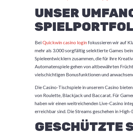
UNSER UMFAN
SPIELPORTFOL
Bei
Quickwin casino login
fokussieren wir auf K
mehr als 3.000 sorgfältig selektierte Games bei
Spieleentwicklern zusammen, die für ihre Kreativ
Automatenspiele gehen von altbewährten Frücht
vielschichtigen Bonusfunktionen und anwachsen
Die Casino-Tischspiele in unserem Casino bieten
von Roulette, Blackjack und Baccarat. Für Gamer,
haben wir einen weitreichenden Live-Casino inte
erreichbar sind. Die Streams geschehen in High-
GESCHÜTZTE S