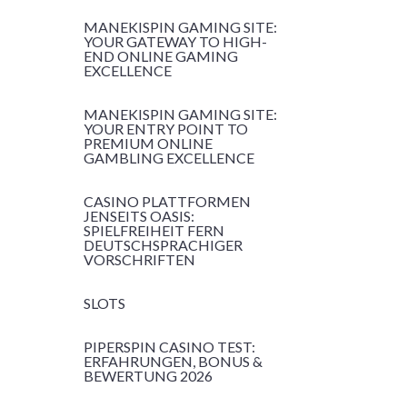
MANEKISPIN GAMING SITE:
YOUR GATEWAY TO HIGH-
END ONLINE GAMING
EXCELLENCE
MANEKISPIN GAMING SITE:
YOUR ENTRY POINT TO
PREMIUM ONLINE
GAMBLING EXCELLENCE
CASINO PLATTFORMEN
JENSEITS OASIS:
SPIELFREIHEIT FERN
DEUTSCHSPRACHIGER
VORSCHRIFTEN
SLOTS
PIPERSPIN CASINO TEST:
ERFAHRUNGEN, BONUS &
BEWERTUNG 2026