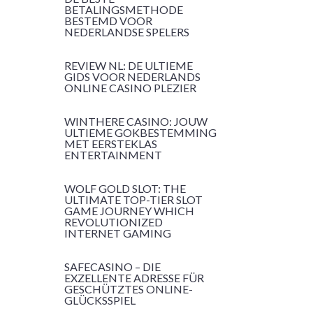
BETALINGSMETHODE
BESTEMD VOOR
NEDERLANDSE SPELERS
REVIEW NL: DE ULTIEME
GIDS VOOR NEDERLANDS
ONLINE CASINO PLEZIER
WINTHERE CASINO: JOUW
ULTIEME GOKBESTEMMING
MET EERSTEKLAS
ENTERTAINMENT
WOLF GOLD SLOT: THE
ULTIMATE TOP-TIER SLOT
GAME JOURNEY WHICH
REVOLUTIONIZED
INTERNET GAMING
SAFECASINO – DIE
EXZELLENTE ADRESSE FÜR
GESCHÜTZTES ONLINE-
GLÜCKSSPIEL