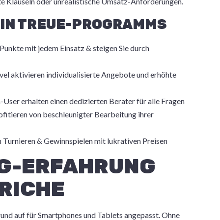
kte Klauseln oder unrealistische Umsatz-Anforderungen.
WIN TREUE-PROGRAMMS
unkte mit jedem Einsatz & steigen Sie durch
el aktivieren individualisierte Angebote und erhöhte
ser erhalten einen dedizierten Berater für alle Fragen
ofitieren von beschleunigter Bearbeitung ihrer
 Turnieren & Gewinnspielen mit lukrativen Preisen
NG-ERFAHRUNG
TRICHE
und auf für Smartphones und Tablets angepasst. Ohne