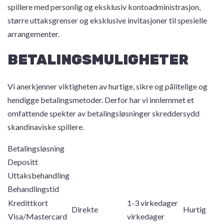
spillere med personlig og eksklusiv kontoadministrasjon,
større uttaksgrenser og eksklusive invitasjoner til spesielle
arrangementer.
BETALINGSMULIGHETER
Vi anerkjenner viktigheten av hurtige, sikre og pålitelige og
hendigge betalingsmetoder. Derfor har vi innlemmet et
omfattende spekter av betalingsløsninger skreddersydd
skandinaviske spillere.
Betalingsløsning
Depositt
Uttaksbehandling
Behandlingstid
Kredittkort
1-3 virkedager
Direkte
Hurtig
Visa/Mastercard
virkedager