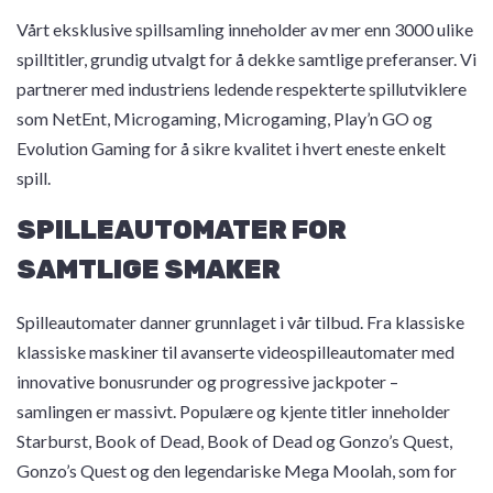
Vårt eksklusive spillsamling inneholder av mer enn 3000 ulike
spilltitler, grundig utvalgt for å dekke samtlige preferanser. Vi
partnerer med industriens ledende respekterte spillutviklere
som NetEnt, Microgaming, Microgaming, Play’n GO og
Evolution Gaming for å sikre kvalitet i hvert eneste enkelt
spill.
SPILLEAUTOMATER FOR
SAMTLIGE SMAKER
Spilleautomater danner grunnlaget i vår tilbud. Fra klassiske
klassiske maskiner til avanserte videospilleautomater med
innovative bonusrunder og progressive jackpoter –
samlingen er massivt. Populære og kjente titler inneholder
Starburst, Book of Dead, Book of Dead og Gonzo’s Quest,
Gonzo’s Quest og den legendariske Mega Moolah, som for