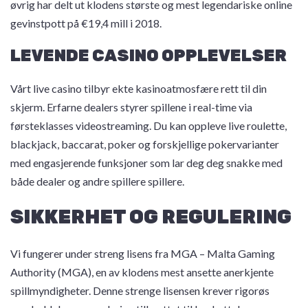
øvrig har delt ut klodens største og mest legendariske online
gevinstpott på €19,4 mill i 2018.
LEVENDE CASINO OPPLEVELSER
Vårt live casino tilbyr ekte kasinoatmosfære rett til din
skjerm. Erfarne dealers styrer spillene i real-time via
førsteklasses videostreaming. Du kan oppleve live roulette,
blackjack, baccarat, poker og forskjellige pokervarianter
med engasjerende funksjoner som lar deg deg snakke med
både dealer og andre spillere spillere.
SIKKERHET OG REGULERING
Vi fungerer under streng lisens fra MGA – Malta Gaming
Authority (MGA), en av klodens mest ansette anerkjente
spillmyndigheter. Denne strenge lisensen krever rigorøs