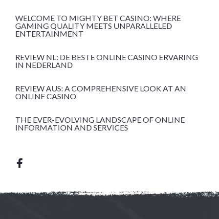
WELCOME TO MIGHTY BET CASINO: WHERE
GAMING QUALITY MEETS UNPARALLELED
ENTERTAINMENT
REVIEW NL: DE BESTE ONLINE CASINO ERVARING
IN NEDERLAND
REVIEW AUS: A COMPREHENSIVE LOOK AT AN
ONLINE CASINO
THE EVER-EVOLVING LANDSCAPE OF ONLINE
INFORMATION AND SERVICES