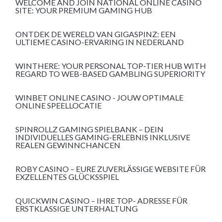
WELCOME AND JOIN NATIONAL ONLINE CASINO
SITE: YOUR PREMIUM GAMING HUB
ONTDEK DE WERELD VAN GIGASPINZ: EEN
ULTIEME CASINO-ERVARING IN NEDERLAND
WINTHERE: YOUR PERSONAL TOP-TIER HUB WITH
REGARD TO WEB-BASED GAMBLING SUPERIORITY
WINBET ONLINE CASINO - JOUW OPTIMALE
ONLINE SPEELLOCATIE
SPINROLLZ GAMING SPIELBANK – DEIN
INDIVIDUELLES GAMING-ERLEBNIS INKLUSIVE
REALEN GEWINNCHANCEN
ROBY CASINO – EURE ZUVERLÄSSIGE WEBSITE FÜR
EXZELLENTES GLÜCKSSPIEL
QUICKWIN CASINO – IHRE TOP- ADRESSE FÜR
ERSTKLASSIGE UNTERHALTUNG