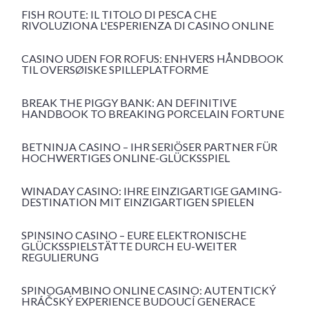
FISH ROUTE: IL TITOLO DI PESCA CHE
RIVOLUZIONA L'ESPERIENZA DI CASINO ONLINE
CASINO UDEN FOR ROFUS: ENHVERS HÅNDBOOK
TIL OVERSØISKE SPILLEPLATFORME
BREAK THE PIGGY BANK: AN DEFINITIVE
HANDBOOK TO BREAKING PORCELAIN FORTUNE
BETNINJA CASINO – IHR SERIÖSER PARTNER FÜR
HOCHWERTIGES ONLINE-GLÜCKSSPIEL
WINADAY CASINO: IHRE EINZIGARTIGE GAMING-
DESTINATION MIT EINZIGARTIGEN SPIELEN
SPINSINO CASINO – EURE ELEKTRONISCHE
GLÜCKSSPIELSTÄTTE DURCH EU-WEITER
REGULIERUNG
SPINOGAMBINO ONLINE CASINO: AUTENTICKÝ
HRÁČSKÝ EXPERIENCE BUDOUCÍ GENERACE