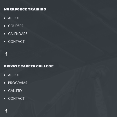
WORKFORCE TRAINING
ABOUT
COURSES
CALENDARS
CONTACT
PRIVATE CAREER COLLEGE
ABOUT
PROGRAMS
GALLERY
CONTACT