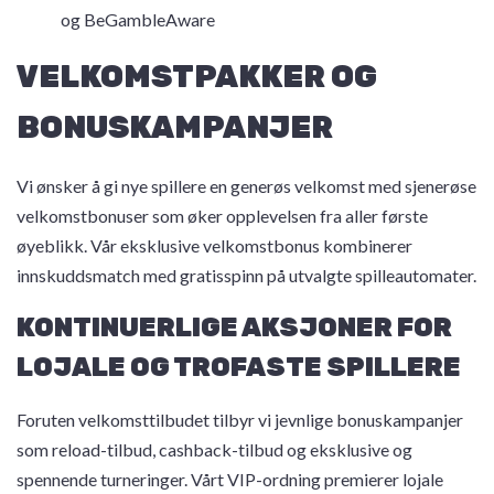
og BeGambleAware
VELKOMSTPAKKER OG
BONUSKAMPANJER
Vi ønsker å gi nye spillere en generøs velkomst med sjenerøse
velkomstbonuser som øker opplevelsen fra aller første
øyeblikk. Vår eksklusive velkomstbonus kombinerer
innskuddsmatch med gratisspinn på utvalgte spilleautomater.
KONTINUERLIGE AKSJONER FOR
LOJALE OG TROFASTE SPILLERE
Foruten velkomsttilbudet tilbyr vi jevnlige bonuskampanjer
som reload-tilbud, cashback-tilbud og eksklusive og
spennende turneringer. Vårt VIP-ordning premierer lojale