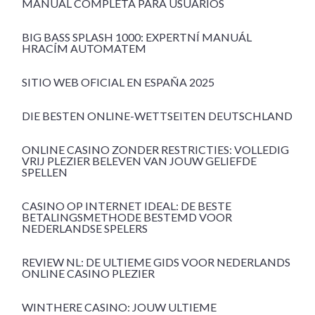
MANUAL COMPLETA PARA USUARIOS
BIG BASS SPLASH 1000: EXPERTNÍ MANUÁL
HRACÍM AUTOMATEM
SITIO WEB OFICIAL EN ESPAÑA 2025
DIE BESTEN ONLINE-WETTSEITEN DEUTSCHLAND
ONLINE CASINO ZONDER RESTRICTIES: VOLLEDIG
VRIJ PLEZIER BELEVEN VAN JOUW GELIEFDE
SPELLEN
CASINO OP INTERNET IDEAL: DE BESTE
BETALINGSMETHODE BESTEMD VOOR
NEDERLANDSE SPELERS
REVIEW NL: DE ULTIEME GIDS VOOR NEDERLANDS
ONLINE CASINO PLEZIER
WINTHERE CASINO: JOUW ULTIEME