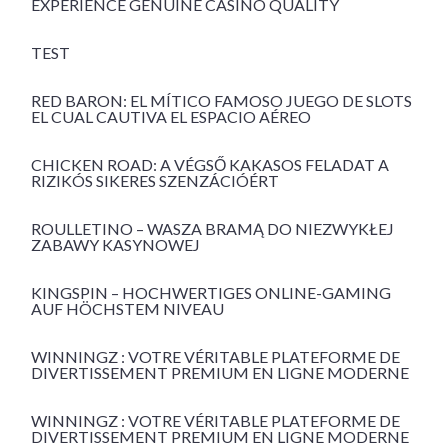
EXPERIENCE GENUINE CASINO QUALITY
TEST
RED BARON: EL MÍTICO FAMOSO JUEGO DE SLOTS
EL CUAL CAUTIVA EL ESPACIO AÉREO
CHICKEN ROAD: A VÉGSŐ KAKASOS FELADAT A
RIZIKÓS SIKERES SZENZÁCIÓÉRT
ROULLETINO – WASZA BRAMĄ DO NIEZWYKŁEJ
ZABAWY KASYNOWEJ
KINGSPIN – HOCHWERTIGES ONLINE-GAMING
AUF HÖCHSTEM NIVEAU
WINNINGZ : VOTRE VÉRITABLE PLATEFORME DE
DIVERTISSEMENT PREMIUM EN LIGNE MODERNE
WINNINGZ : VOTRE VÉRITABLE PLATEFORME DE
DIVERTISSEMENT PREMIUM EN LIGNE MODERNE