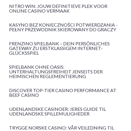
NITRO WIN: JOUW DEFINITIEVE PLEK VOOR
ONLINE CASINO VERMAAK
KASYNO BEZ KONIECZNOŚCI POTWIERDZANIA -
PEŁNY PRZEWODNIK SKIEROWANY DO GRACZY
FRENZINO SPIELBANK – DEIN PERSÖNLICHES
GATEWAY ZU ERSTKLASSIGEM INTERNET-
GLÜCKSSPIEL
SPIELBANK OHNE OASIS:
UNTERHALTUNGSFREIHEIT JENSEITS DER
HEIMISCHEN REGLEMENTIERUNG
DISCOVER TOP-TIER CASINO PERFORMANCE AT
BEEF CASINO
UDENLANDSKE CASINOER: JERES GUIDE TIL
UDENLANDSKE SPILLEMULIGHEDER
TRYGGE NORSKE CASINO: VÅR VEILEDNING TIL