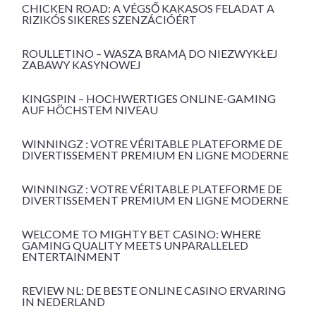
CHICKEN ROAD: A VÉGSŐ KAKASOS FELADAT A
RIZIKÓS SIKERES SZENZÁCIÓÉRT
ROULLETINO – WASZA BRAMĄ DO NIEZWYKŁEJ
ZABAWY KASYNOWEJ
KINGSPIN – HOCHWERTIGES ONLINE-GAMING
AUF HÖCHSTEM NIVEAU
WINNINGZ : VOTRE VÉRITABLE PLATEFORME DE
DIVERTISSEMENT PREMIUM EN LIGNE MODERNE
WINNINGZ : VOTRE VÉRITABLE PLATEFORME DE
DIVERTISSEMENT PREMIUM EN LIGNE MODERNE
WELCOME TO MIGHTY BET CASINO: WHERE
GAMING QUALITY MEETS UNPARALLELED
ENTERTAINMENT
REVIEW NL: DE BESTE ONLINE CASINO ERVARING
IN NEDERLAND