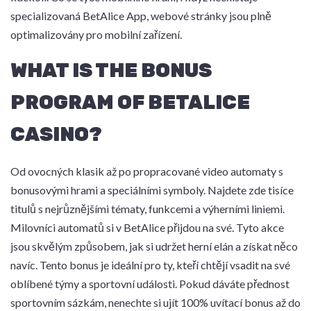
specializovaná BetAlice App, webové stránky jsou plně
optimalizovány pro mobilní zařízení.
WHAT IS THE BONUS
PROGRAM OF BETALICE
CASINO?
Od ovocných klasik až po propracované video automaty s
bonusovými hrami a speciálními symboly. Najdete zde tisíce
titulů s nejrůznějšími tématy, funkcemi a výherními liniemi.
Milovníci automatů si v BetAlice přijdou na své. Tyto akce
jsou skvělým způsobem, jak si udržet herní elán a získat něco
navíc. Tento bonus je ideální pro ty, kteří chtějí vsadit na své
oblíbené týmy a sportovní události. Pokud dáváte přednost
sportovním sázkám, nenechte si ujít 100% uvítací bonus až do