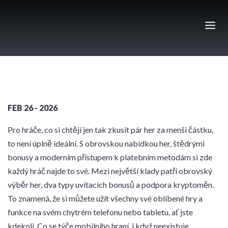
Skip
to
content
FEB 26 - 2026
Pro hráče, co si chtějí jen tak zkusit pár her za menší částku,
to není úplně ideální. S obrovskou nabídkou her, štědrými
bonusy a moderním přístupem k platebním metodám si zde
každý hráč najde to své. Mezi největší klady patří obrovský
výběr her, dva typy uvítacích bonusů a podpora kryptoměn.
To znamená, že si můžete užít všechny své oblíbené hry a
funkce na svém chytrém telefonu nebo tabletu, ať jste
kdekoli. Co se týče mobilního hraní, i když neexistuje