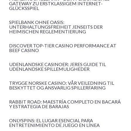
GATEWAY ZU ERSTKLASSIGEM INTERNET-
GLÜCKSSPIEL
SPIELBANK OHNE OASIS:
UNTERHALTUNGSFREIHEIT JENSEITS DER
HEIMISCHEN REGLEMENTIERUNG
DISCOVER TOP-TIER CASINO PERFORMANCE AT
BEEF CASINO
UDENLANDSKE CASINOER: JERES GUIDE TIL
UDENLANDSKE SPILLEMULIGHEDER
TRYGGE NORSKE CASINO: VÅR VEILEDNING TIL
BESKYTTET OG ANSVARLIG SPILLERFARING
RABBIT ROAD: MAESTRÍA COMPLETO EN BACARÁ
Y ESTRATEGIA DE BARAJAS
ONLYSPINS: EL LUGAR ESENCIAL PARA
ENTRETENIMIENTO DE JUEGO EN LÍNEA