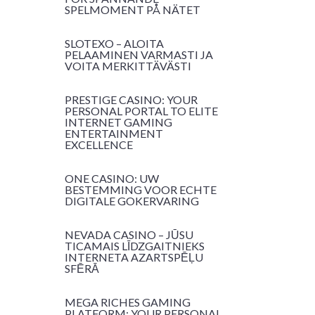
SPELMOMENT PÅ NÄTET
SLOTEXO – ALOITA
PELAAMINEN VARMASTI JA
VOITA MERKITTÄVÄSTI
PRESTIGE CASINO: YOUR
PERSONAL PORTAL TO ELITE
INTERNET GAMING
ENTERTAINMENT
EXCELLENCE
ONE CASINO: UW
BESTEMMING VOOR ECHTE
DIGITALE GOKERVARING
NEVADA CASINO – JŪSU
TICAMAIS LĪDZGAITNIEKS
INTERNETA AZARTSPĒĻU
SFĒRĀ
MEGA RICHES GAMING
PLATFORM: YOUR PERSONAL