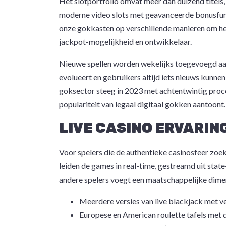
Het slotportfolio omvat meer dan duizend titels, 
moderne video slots met geavanceerde bonusfunc
onze gokkasten op verschillende manieren om het 
jackpot-mogelijkheid en ontwikkelaar.
Nieuwe spellen worden wekelijks toegevoegd aan 
evolueert en gebruikers altijd iets nieuws kunne
goksector steeg in 2023 met achtentwintig proce
populariteit van legaal digitaal gokken aantoont.
LIVE CASINO ERVARIN
Voor spelers die de authentieke casinosfeer zoek
leiden de games in real-time, gestreamd uit stat
andere spelers voegt een maatschappelijke dimens
Meerdere versies van live blackjack met ve
Europese en American roulette tafels met