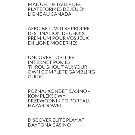
MANUEL DÉTAILLÉ DES
PLATEFORMES DE JEU EN
LIGNE AU CANADA
AERO BET : VOTRE PROPRE
DESTINATION DE CHOIX
PREMIUM POUR VOS JEUX
EN LIGNE MODERNES
UNCOVER TOP-TIER
INTERNET POKIES
THROUGHOUT AU: YOUR
OWN COMPLETE GAMBLING
GUIDE
POZNAJ XONBET CASINO -
KOMPLEKSOWY
PRZEWODNIK PO PORTALU
HAZARDOWEJ
DISCOVER ELITE PLAY AT
DAYTONA CASINO