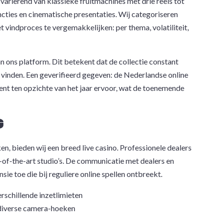
variërend van klassieke fruitmachines met drie reels tot
ties en cinematische presentaties. Wij categoriseren
vindproces te vergemakkelijken: per thema, volatiliteit,
ons platform. Dit betekent dat de collectie constant
n vinden. Een geverifieerd gegeven: de Nederlandse online
nt ten opzichte van het jaar ervoor, wat de toenemende
G
en, bieden wij een breed live casino. Professionele dealers
e-of-the-art studio’s. De communicatie met dealers en
ie toe die bij reguliere online spellen ontbreekt.
rschillende inzetlimieten
 diverse camera-hoeken