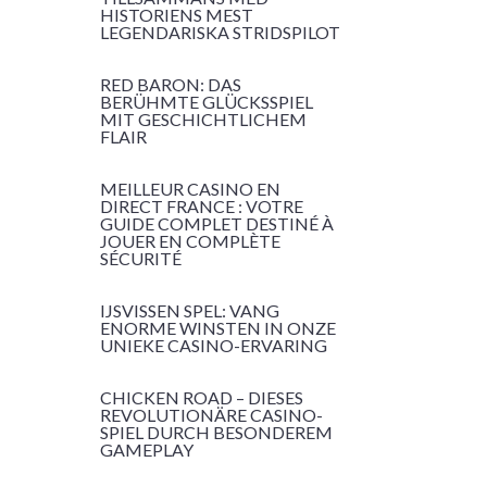
HISTORIENS MEST
LEGENDARISKA STRIDSPILOT
RED BARON: DAS
BERÜHMTE GLÜCKSSPIEL
MIT GESCHICHTLICHEM
FLAIR
MEILLEUR CASINO EN
DIRECT FRANCE : VOTRE
GUIDE COMPLET DESTINÉ À
JOUER EN COMPLÈTE
SÉCURITÉ
IJSVISSEN SPEL: VANG
ENORME WINSTEN IN ONZE
UNIEKE CASINO-ERVARING
CHICKEN ROAD – DIESES
REVOLUTIONÄRE CASINO-
SPIEL DURCH BESONDEREM
GAMEPLAY