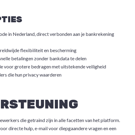
TIES
e in Nederland, direct verbonden aan je bankrekening
eldwijde flexibiliteit en bescherming
 snelle betalingen zonder bankdata te delen
e voor grotere bedragen met uitstekende veiligheid
ers die hun privacy waarderen
RSTEUNING
erkers die getraind zijn in alle facetten van het platform.
 voor directe hulp, e-mail voor diepgaandere vragen en een