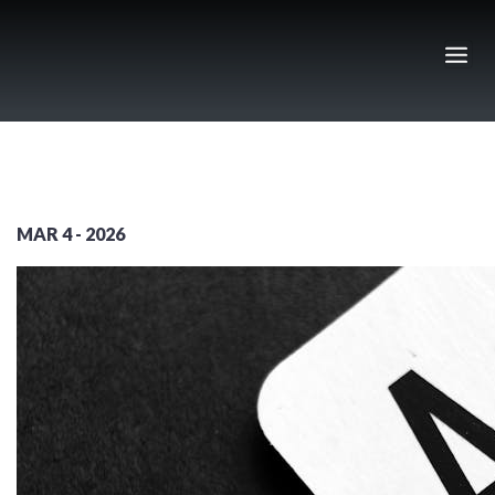
Skip
to
content
MAR 4 - 2026