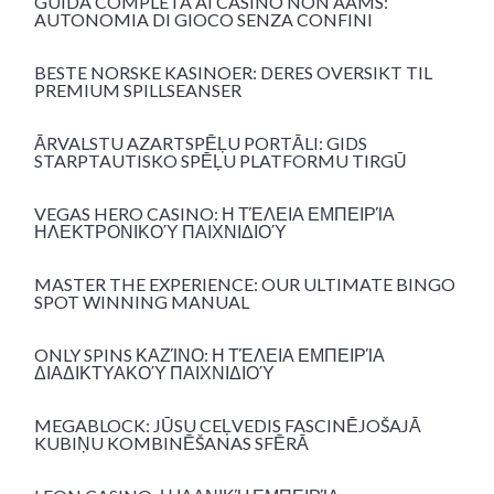
GUIDA COMPLETA AI CASINÒ NON AAMS:
AUTONOMIA DI GIOCO SENZA CONFINI
BESTE NORSKE KASINOER: DERES OVERSIKT TIL
PREMIUM SPILLSEANSER
ĀRVALSTU AZARTSPĒĻU PORTĀLI: GIDS
STARPTAUTISKO SPĒĻU PLATFORMU TIRGŪ
VEGAS HERO CASINO: Η ΤΈΛΕΙΑ ΕΜΠΕΙΡΊΑ
ΗΛΕΚΤΡΟΝΙΚΟΎ ΠΑΙΧΝΙΔΙΟΎ
MASTER THE EXPERIENCE: OUR ULTIMATE BINGO
SPOT WINNING MANUAL
ONLY SPINS ΚΑΖΊΝΟ: Η ΤΈΛΕΙΑ ΕΜΠΕΙΡΊΑ
ΔΙΑΔΙΚΤΥΑΚΟΎ ΠΑΙΧΝΙΔΙΟΎ
MEGABLOCK: JŪSU CEĻVEDIS FASCINĒJOŠAJĀ
KUBIŅU KOMBINĒŠANAS SFĒRĀ