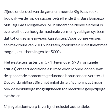
Zijnde onderdeel van de gerenommeerde Big Bass reeks
bouw ik verder op de succes betreffende Big Bass Bonanza
plus Big Bass Megaways. Mijn onderscheidende element is
evenwel het verhoogde maximale vermenigvuldiger systeem
dat tot ongeziene niveaus kan stijgen. Waar vorige versies
een maximum van 2000x bezaten, doorbreek ik dit limiet met
mogelijke uitbetalingen tot 5000x.
Het gestegen raster van 5×4 (tegenover 5×3 in originele
edities) creëert additionele ruimte voor Money iconen, wat
de spannende momenten gedurende bonusronden versterkt.
Deze uitbreiding stijgt niet enkel de grafische impact maar
ook de wiskundige mogelijkheden tot meerdere gelijktijdige
symbolen.
Mijn geluidontwerp is verfijnd inclusief authentieke