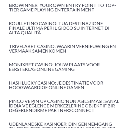
BROWINNER: YOUR OWN ENTRY POINT TO TOP-
TIER GAME PLAYING ENTERTAINMENT
ROULLETINO CASINO: TUA DESTINAZIONE
FINALE ULTIMA PER IL GIOCO SU INTERNET DI
ALTA QUALITÀ
TRIVELABET CASINO: WAARIN VERNIEUWING EN
VERMAAK SAMENKOMEN
MONIXBET CASINO: JOUW PLAATS VOOR
EERSTEKLAS ONLINE GAMING
HASHLUCKY CASINO: JE DESTINATIE VOOR
HOOGWAARDIGE ONLINE GAMEN
PINCO VE PIN UP CASINO'NUN ASIL SIMASI: SANAL
İDDIA VE EĞLENCE MERKEZLERINE OBJEKTIF BIR
DEĞERLENDIRME PARTNER2CONNECT
UDENLANDSKE KASINOER: DIN GENNEMGANG