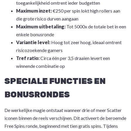
toegankelijkheid omtrent ieder budgetten
Maximum inzet:
€250 per spin lokt high rollers aan
die grote risico durven aangaan
Maximum uitbetaling:
Tot 5000x de totale bet in een
enkele bonusronde
Variantie level:
Hoog tot zeer hoog, ideaal omtrent
risicozoekende gamers
Tref ratio:
Circa één per 3,5 draaien levert een
winnende combinatie op
SPECIALE FUNCTIES EN
BONUSRONDES
De werkelijke magie ontstaat wanneer drie of meer Scatter
iconen binnen de reels verschijnen. Dit activeert de beroemde
Free Spins ronde, beginnend met tien gratis spins. Tijdens