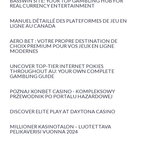
BASSWIN SITE: YOUR TOP GAMBLING HUB FOR
REAL CURRENCY ENTERTAINMENT
MANUEL DÉTAILLÉ DES PLATEFORMES DE JEU EN
LIGNE AU CANADA
AERO BET : VOTRE PROPRE DESTINATION DE
CHOIX PREMIUM POUR VOS JEUX EN LIGNE
MODERNES
UNCOVER TOP-TIER INTERNET POKIES
THROUGHOUT AU: YOUR OWN COMPLETE
GAMBLING GUIDE
POZNAJ XONBET CASINO - KOMPLEKSOWY
PRZEWODNIK PO PORTALU HAZARDOWEJ
DISCOVER ELITE PLAY AT DAYTONA CASINO
MILLIONER KASINOTALON – LUOTETTAVA
PELIKAVERISI VUONNA 2024