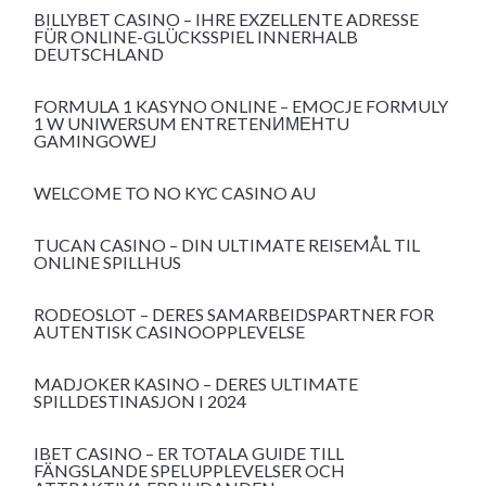
BILLYBET CASINO – IHRE EXZELLENTE ADRESSE
FÜR ONLINE-GLÜCKSSPIEL INNERHALB
DEUTSCHLAND
FORMULA 1 KASYNO ONLINE – EMOCJE FORMULY
1 W UNIWERSUM ENTRETENИМЕНTU
GAMINGOWEJ
WELCOME TO NO KYC CASINO AU
TUCAN CASINO – DIN ULTIMATE REISEMÅL TIL
ONLINE SPILLHUS
RODEOSLOT – DERES SAMARBEIDSPARTNER FOR
AUTENTISK CASINOOPPLEVELSE
MADJOKER KASINO – DERES ULTIMATE
SPILLDESTINASJON I 2024
IBET CASINO – ER TOTALA GUIDE TILL
FÄNGSLANDE SPELUPPLEVELSER OCH