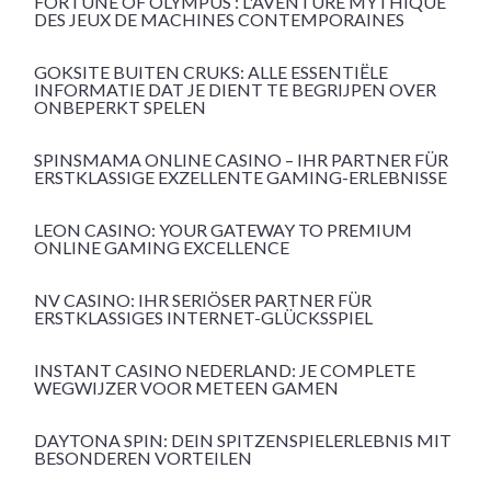
FORTUNE OF OLYMPUS : L'AVENTURE MYTHIQUE
DES JEUX DE MACHINES CONTEMPORAINES
GOKSITE BUITEN CRUKS: ALLE ESSENTIËLE
INFORMATIE DAT JE DIENT TE BEGRIJPEN OVER
ONBEPERKT SPELEN
SPINSMAMA ONLINE CASINO – IHR PARTNER FÜR
ERSTKLASSIGE EXZELLENTE GAMING-ERLEBNISSE
LEON CASINO: YOUR GATEWAY TO PREMIUM
ONLINE GAMING EXCELLENCE
NV CASINO: IHR SERIÖSER PARTNER FÜR
ERSTKLASSIGES INTERNET-GLÜCKSSPIEL
INSTANT CASINO NEDERLAND: JE COMPLETE
WEGWIJZER VOOR METEEN GAMEN
DAYTONA SPIN: DEIN SPITZENSPIELERLEBNIS MIT
BESONDEREN VORTEILEN