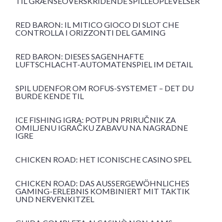
TIL GRÆNSEOVERSKRIDENDE SPILLEOPLEVELSER
RED BARON: IL MITICO GIOCO DI SLOT CHE
CONTROLLA I ORIZZONTI DEL GAMING
RED BARON: DIESES SAGENHAFTE
LUFTSCHLACHT-AUTOMATENSPIEL IM DETAIL
SPIL UDENFOR OM ROFUS-SYSTEMET – DET DU
BURDE KENDE TIL
ICE FISHING IGRA: POTPUN PRIRUČNIK ZA
OMILJENU IGRAČKU ZABAVU NA NAGRADNE
IGRE
CHICKEN ROAD: HET ICONISCHE CASINO SPEL
CHICKEN ROAD: DAS AUSSERGEWÖHNLICHES G
AMING-ERLEBNIS KOMBINIERT MIT TAKTIK U
ND NERVENKITZEL