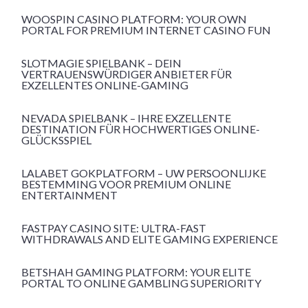
WOOSPIN CASINO PLATFORM: YOUR OWN
PORTAL FOR PREMIUM INTERNET CASINO FUN
SLOTMAGIE SPIELBANK – DEIN
VERTRAUENSWÜRDIGER ANBIETER FÜR
EXZELLENTES ONLINE-GAMING
NEVADA SPIELBANK – IHRE EXZELLENTE
DESTINATION FÜR HOCHWERTIGES ONLINE-
GLÜCKSSPIEL
LALABET GOKPLATFORM – UW PERSOONLIJKE
BESTEMMING VOOR PREMIUM ONLINE
ENTERTAINMENT
FASTPAY CASINO SITE: ULTRA-FAST
WITHDRAWALS AND ELITE GAMING EXPERIENCE
BETSHAH GAMING PLATFORM: YOUR ELITE
PORTAL TO ONLINE GAMBLING SUPERIORITY