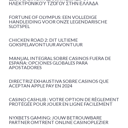
ΗΛΕΚΤΡΟΝΙΚΟΎ ΤΖΌΓΟΥ ΣΤΗΝ ΕΛΛΆΔΑ
FORTUNE OF OLYMPUS: EEN VOLLEDIGE
HANDLEIDING VOOR ONZE LEGENDARISCHE
SLOTSPEL
CHICKEN ROAD 2: DIT ULTIEME
GOKSPELAVONTUUR AVONTUUR
MANUAL INTEGRAL SOBRE CASINOS FUERA DE
ESPAÑA: OPCIONES GLOBALES PARA
APOSTADORES
DIRECTRIZ EXHAUSTIVA SOBRE CASINOS QUE
ACEPTAN APPLE PAY EN 2024
CASINO CASHLIB : VOTRE OPTION DE RÈGLEMENT
PROTÉGÉE POUR JOUER EN LIGNE FACILEMENT
NYXBETS GAMING: JOUW BETROUWBARE
PARTNER OMTRENT ONLINE CASINOPLEZIER