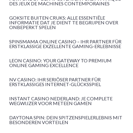
DES JEUX DE MACHINES CONTEMPORAINES
GOKSITE BUITEN CRUKS: ALLE ESSENTIËLE
INFORMATIE DAT JE DIENT TE BEGRIJPEN OVER
ONBEPERKT SPELEN
SPINSMAMA ONLINE CASINO – IHR PARTNER FÜR
ERSTKLASSIGE EXZELLENTE GAMING-ERLEBNISSE
LEON CASINO: YOUR GATEWAY TO PREMIUM
ONLINE GAMING EXCELLENCE
NV CASINO: IHR SERIÖSER PARTNER FÜR
ERSTKLASSIGES INTERNET-GLÜCKSSPIEL
INSTANT CASINO NEDERLAND: JE COMPLETE
WEGWIJZER VOOR METEEN GAMEN
DAYTONA SPIN: DEIN SPITZENSPIELERLEBNIS MIT
BESONDEREN VORTEILEN