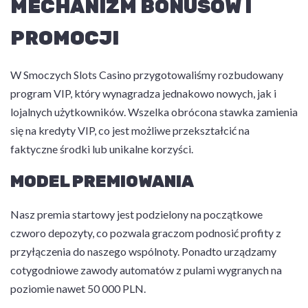
MECHANIZM BONUSÓW I
PROMOCJI
W Smoczych Slots Casino przygotowaliśmy rozbudowany
program VIP, który wynagradza jednakowo nowych, jak i
lojalnych użytkowników. Wszelka obrócona stawka zamienia
się na kredyty VIP, co jest możliwe przekształcić na
faktyczne środki lub unikalne korzyści.
MODEL PREMIOWANIA
Nasz premia startowy jest podzielony na początkowe
czworo depozyty, co pozwala graczom podnosić profity z
przyłączenia do naszego wspólnoty. Ponadto urządzamy
cotygodniowe zawody automatów z pulami wygranych na
poziomie nawet 50 000 PLN.