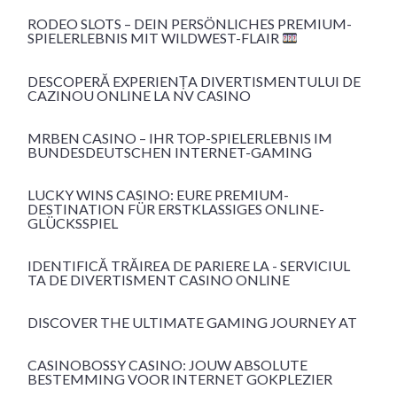
RODEO SLOTS – DEIN PERSÖNLICHES PREMIUM-
SPIELERLEBNIS MIT WILDWEST-FLAIR
DESCOPERĂ EXPERIENȚA DIVERTISMENTULUI DE
CAZINOU ONLINE LA NV CASINO
MRBEN CASINO – IHR TOP-SPIELERLEBNIS IM
BUNDESDEUTSCHEN INTERNET-GAMING
LUCKY WINS CASINO: EURE PREMIUM-
DESTINATION FÜR ERSTKLASSIGES ONLINE-
GLÜCKSSPIEL
IDENTIFICĂ TRĂIREA DE PARIERE LA - SERVICIUL
TA DE DIVERTISMENT CASINO ONLINE
DISCOVER THE ULTIMATE GAMING JOURNEY AT
CASINOBOSSY CASINO: JOUW ABSOLUTE
BESTEMMING VOOR INTERNET GOKPLEZIER