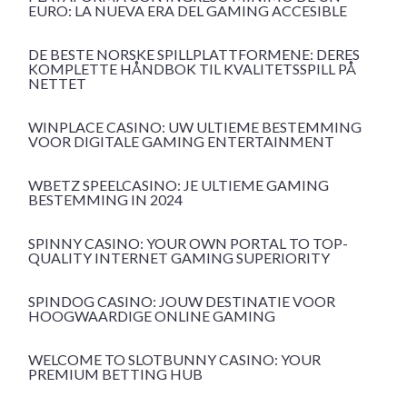
EURO: LA NUEVA ERA DEL GAMING ACCESIBLE
DE BESTE NORSKE SPILLPLATTFORMENE: DERES
KOMPLETTE HÅNDBOK TIL KVALITETSSPILL PÅ
NETTET
WINPLACE CASINO: UW ULTIEME BESTEMMING
VOOR DIGITALE GAMING ENTERTAINMENT
WBETZ SPEELCASINO: JE ULTIEME GAMING
BESTEMMING IN 2024
SPINNY CASINO: YOUR OWN PORTAL TO TOP-
QUALITY INTERNET GAMING SUPERIORITY
SPINDOG CASINO: JOUW DESTINATIE VOOR
HOOGWAARDIGE ONLINE GAMING
WELCOME TO SLOTBUNNY CASINO: YOUR
PREMIUM BETTING HUB