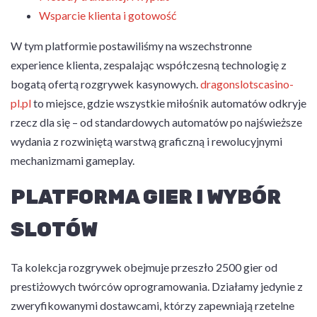
Wsparcie klienta i gotowość
W tym platformie postawiliśmy na wszechstronne
experience klienta, zespalając współczesną technologię z
bogatą ofertą rozgrywek kasynowych.
dragonslotscasino-
pl.pl
to miejsce, gdzie wszystkie miłośnik automatów odkryje
rzecz dla się – od standardowych automatów po najświeższe
wydania z rozwiniętą warstwą graficzną i rewolucyjnymi
mechanizmami gameplay.
PLATFORMA GIER I WYBÓR
SLOTÓW
Ta kolekcja rozgrywek obejmuje przeszło 2500 gier od
prestiżowych twórców oprogramowania. Działamy jedynie z
zweryfikowanymi dostawcami, którzy zapewniają rzetelne