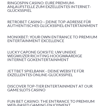
RINGOSPIN CASINO: EURE PREMIUM-
ANLAUFSTELLE ZUM EXZELLENTES INTERNET-
GLÜCKSSPIEL
RETROBET CASINO – DEINE TOP-ADRESSE FÜR
AUTHENTISCHES GLÜCKSSPIEL-ENTERTAINMENT
MONIXBET: YOUR OWN ENTRANCE TO PREMIUM
ENTERTAINMENT EXCELLENCE
LUCKY CAPONE GOKSITE: UW UNIEKE
WEGWIJZER RICHTING HOOGWAARDIGE
INTERNET GOKENTERTAINMENT
JETTBET SPIELBANK - DEINE WEBSITE FÜR
EXZELLENTES ONLINE-GLÜCKSSPIEL
DISCOVER TOP-TIER ENTERTAINMENT AT OUR
GAME SLOTS CASINO
FUN BET CASINO: THE ENTRANCE TO PREMIUM
WEB-BASED GAMING ENJOYMENT