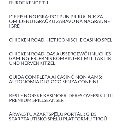
BURDE KENDE TIL
ICE FISHING IGRA: POTPUN PRIRUČNIK ZA
OMILJENU IGRAČKU ZABAVU NA NAGRADNE
IGRE
CHICKEN ROAD: HET ICONISCHE CASINO SPEL
CHICKEN ROAD: DAS AUSSERGEWÖHNLICHES G
AMING-ERLEBNIS KOMBINIERT MIT TAKTIK U
ND NERVENKITZEL
GUIDA COMPLETA AI CASINÒ NON AAMS:
AUTONOMIA DI GIOCO SENZA CONFINI
BESTE NORSKE KASINOER: DERES OVERSIKT TIL
PREMIUM SPILLSEANSER
ĀRVALSTU AZARTSPĒĻU PORTĀLI: GIDS
STARPTAUTISKO SPĒĻU PLATFORMU TIRGŪ