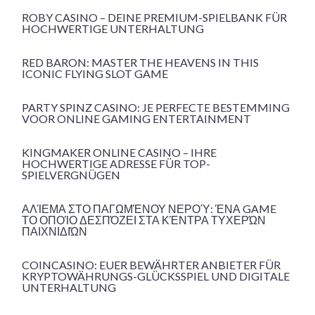
ROBY CASINO – DEINE PREMIUM-SPIELBANK FÜR
HOCHWERTIGE UNTERHALTUNG
RED BARON: MASTER THE HEAVENS IN THIS
ICONIC FLYING SLOT GAME
PARTY SPINZ CASINO: JE PERFECTE BESTEMMING
VOOR ONLINE GAMING ENTERTAINMENT
KINGMAKER ONLINE CASINO – IHRE
HOCHWERTIGE ADRESSE FÜR TOP-
SPIELVERGNÜGEN
ΑΛΊΕΜΑ ΣΤΟ ΠΑΓΩΜΈΝΟΥ ΝΕΡΟΎ: ΈΝΑ GAME
ΤΟ ΟΠΟΊΟ ΔΕΣΠΌΖΕΙ ΣΤΑ ΚΈΝΤΡΑ ΤΥΧΕΡΏΝ
ΠΑΙΧΝΙΔΙΏΝ
COINCASINO: EUER BEWÄHRTER ANBIETER FÜR
KRYPTOWÄHRUNGS-GLÜCKSSPIEL UND DIGITALE
UNTERHALTUNG