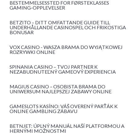
BESTEMMELSESSTED FOR FØRSTEKLASSES
GAMING-OPPLEVELSER
BETZITO – DITT OMFATTANDE GUIDE TILL
UNDERHÅLLANDE CASINOSPEL OCH FRIKOSTIGA
BONUSAR
VOX CASINO - WASZA BRAMA DO WYJĄTKOWEJ
ROZRYWKI ONLINE
SPINANIA CASINO – TVOJ PARTNER K
NEZABUDNUTEĽNÝ GAMEOVÝ EXPERIENCIA
MAGIUS CASINO – OSOBISTA BRAMA DO
UNIWERSUM NAJLEPSZEJ ZABAWY ONLINE
GAMESLOTS KASÍNO: VÁŠ OVERENÝ PARŤÁK K
ONLINE GAMBLING ZÁBAVU
BETNJET: ÚPLNÝ MANUÁL NAŠÍ PLATFORMOU A
HERNÝMI MOŽNOSTMI