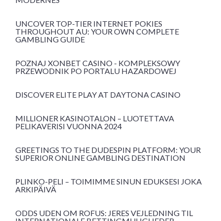
UNCOVER TOP-TIER INTERNET POKIES
THROUGHOUT AU: YOUR OWN COMPLETE
GAMBLING GUIDE
POZNAJ XONBET CASINO - KOMPLEKSOWY
PRZEWODNIK PO PORTALU HAZARDOWEJ
DISCOVER ELITE PLAY AT DAYTONA CASINO
MILLIONER KASINOTALON – LUOTETTAVA
PELIKAVERISI VUONNA 2024
GREETINGS TO THE DUDESPIN PLATFORM: YOUR
SUPERIOR ONLINE GAMBLING DESTINATION
PLINKO-PELI – TOIMIMME SINUN EDUKSESI JOKA
ARKIPÄIVÄ
ODDS UDEN OM ROFUS: JERES VEJLEDNING TIL
INTERNATIONALE BETTINGMULIGHEDER