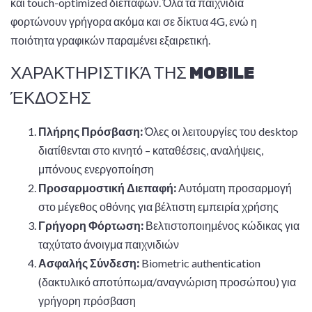
και touch-optimized διεπαφών. Όλα τα παιχνίδια
φορτώνουν γρήγορα ακόμα και σε δίκτυα 4G, ενώ η
ποιότητα γραφικών παραμένει εξαιρετική.
ΧΑΡΑΚΤΗΡΙΣΤΙΚΆ ΤΗΣ MOBILE
ΈΚΔΟΣΗΣ
Πλήρης Πρόσβαση:
Όλες οι λειτουργίες του desktop
διατίθενται στο κινητό – καταθέσεις, αναλήψεις,
μπόνους ενεργοποίηση
Προσαρμοστική Διεπαφή:
Αυτόματη προσαρμογή
στο μέγεθος οθόνης για βέλτιστη εμπειρία χρήσης
Γρήγορη Φόρτωση:
Βελτιστοποιημένος κώδικας για
ταχύτατο άνοιγμα παιχνιδιών
Ασφαλής Σύνδεση:
Biometric authentication
(δακτυλικό αποτύπωμα/αναγνώριση προσώπου) για
γρήγορη πρόσβαση