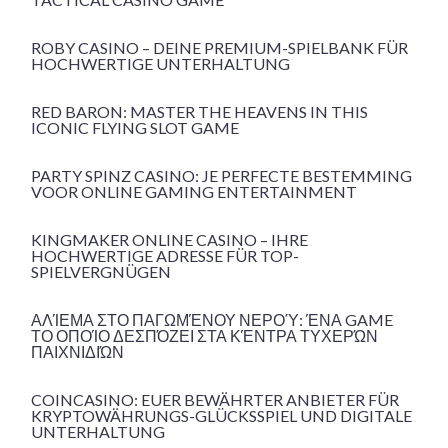
ROBY CASINO – DEINE PREMIUM-SPIELBANK FÜR
HOCHWERTIGE UNTERHALTUNG
RED BARON: MASTER THE HEAVENS IN THIS
ICONIC FLYING SLOT GAME
PARTY SPINZ CASINO: JE PERFECTE BESTEMMING
VOOR ONLINE GAMING ENTERTAINMENT
KINGMAKER ONLINE CASINO – IHRE
HOCHWERTIGE ADRESSE FÜR TOP-
SPIELVERGNÜGEN
ΑΛΊΕΜΑ ΣΤΟ ΠΑΓΩΜΈΝΟΥ ΝΕΡΟΎ: ΈΝΑ GAME
ΤΟ ΟΠΟΊΟ ΔΕΣΠΌΖΕΙ ΣΤΑ ΚΈΝΤΡΑ ΤΥΧΕΡΏΝ
ΠΑΙΧΝΙΔΙΏΝ
COINCASINO: EUER BEWÄHRTER ANBIETER FÜR
KRYPTOWÄHRUNGS-GLÜCKSSPIEL UND DIGITALE
UNTERHALTUNG