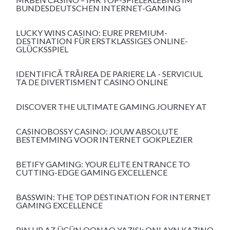
BUNDESDEUTSCHEN INTERNET-GAMING
LUCKY WINS CASINO: EURE PREMIUM-
DESTINATION FÜR ERSTKLASSIGES ONLINE-
GLÜCKSSPIEL
IDENTIFICĂ TRĂIREA DE PARIERE LA - SERVICIUL
TA DE DIVERTISMENT CASINO ONLINE
DISCOVER THE ULTIMATE GAMING JOURNEY AT
CASINOBOSSY CASINO: JOUW ABSOLUTE
BESTEMMING VOOR INTERNET GOKPLEZIER
BETIFY GAMING: YOUR ELITE ENTRANCE TO
CUTTING-EDGE GAMING EXCELLENCE
BASSWIN: THE TOP DESTINATION FOR INTERNET
GAMING EXCELLENCE
PIN UP AZ ÜÇÜN QONAQ YAZISI: ONLAYN KAZINO