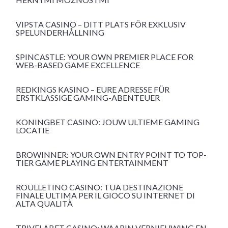
VIPSTA CASINO – DITT PLATS FÖR EXKLUSIV
SPELUNDERHÅLLNING
SPINCASTLE: YOUR OWN PREMIER PLACE FOR
WEB-BASED GAME EXCELLENCE
REDKINGS KASINO – EURE ADRESSE FÜR
ERSTKLASSIGE GAMING-ABENTEUER
KONINGBET CASINO: JOUW ULTIEME GAMING
LOCATIE
BROWINNER: YOUR OWN ENTRY POINT TO TOP-
TIER GAME PLAYING ENTERTAINMENT
ROULLETINO CASINO: TUA DESTINAZIONE
FINALE ULTIMA PER IL GIOCO SU INTERNET DI
ALTA QUALITÀ
TRIVELABET CASINO: WAARIN VERNIEUWING EN