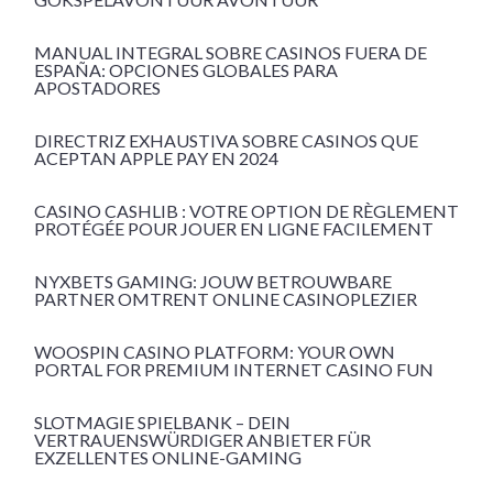
MANUAL INTEGRAL SOBRE CASINOS FUERA DE
ESPAÑA: OPCIONES GLOBALES PARA
APOSTADORES
DIRECTRIZ EXHAUSTIVA SOBRE CASINOS QUE
ACEPTAN APPLE PAY EN 2024
CASINO CASHLIB : VOTRE OPTION DE RÈGLEMENT
PROTÉGÉE POUR JOUER EN LIGNE FACILEMENT
NYXBETS GAMING: JOUW BETROUWBARE
PARTNER OMTRENT ONLINE CASINOPLEZIER
WOOSPIN CASINO PLATFORM: YOUR OWN
PORTAL FOR PREMIUM INTERNET CASINO FUN
SLOTMAGIE SPIELBANK – DEIN
VERTRAUENSWÜRDIGER ANBIETER FÜR
EXZELLENTES ONLINE-GAMING