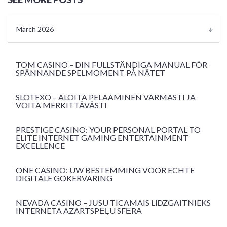
March 2026
TOM CASINO – DIN FULLSTÄNDIGA MANUAL FÖR
SPÄNNANDE SPELMOMENT PÅ NÄTET
SLOTEXO – ALOITA PELAAMINEN VARMASTI JA
VOITA MERKITTÄVÄSTI
PRESTIGE CASINO: YOUR PERSONAL PORTAL TO
ELITE INTERNET GAMING ENTERTAINMENT
EXCELLENCE
ONE CASINO: UW BESTEMMING VOOR ECHTE
DIGITALE GOKERVARING
NEVADA CASINO – JŪSU TICAMAIS LĪDZGAITNIEKS
INTERNETA AZARTSPĒĻU SFĒRĀ