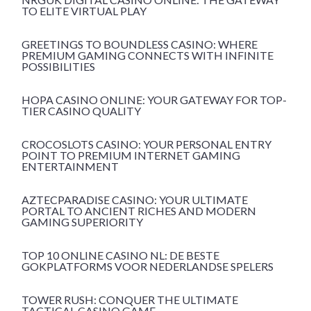
TO ELITE VIRTUAL PLAY
GREETINGS TO BOUNDLESS CASINO: WHERE
PREMIUM GAMING CONNECTS WITH INFINITE
POSSIBILITIES
HOPA CASINO ONLINE: YOUR GATEWAY FOR TOP-
TIER CASINO QUALITY
CROCOSLOTS CASINO: YOUR PERSONAL ENTRY
POINT TO PREMIUM INTERNET GAMING
ENTERTAINMENT
AZTECPARADISE CASINO: YOUR ULTIMATE
PORTAL TO ANCIENT RICHES AND MODERN
GAMING SUPERIORITY
TOP 10 ONLINE CASINO NL: DE BESTE
GOKPLATFORMS VOOR NEDERLANDSE SPELERS
TOWER RUSH: CONQUER THE ULTIMATE
TACTICAL CASINO GAME