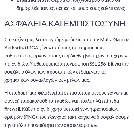
δημοφιλείς ταινίες, σειρές και μουσικούς καλλιτέχνες
ΑΣΦΆΛΕΙΑ ΚΑΙ ΕΜΠΙΣΤΟΣΎΝΗ
Στο καζίνο μας λειτουργούμε με άδεια από την Malta Gaming
Authority (MGA), έναν από τους αυστηρότερους
ρυθμιστικούς οργανισμούς στη διεθνή βιομηχανία τυχερών
παιχνιδιών. Υιοθετούμε κρυπτογράφηση SSL 256-bit για την
ασφάλεια όλων των προσωπικών δεδομένων και
χρηματικών συναλλαγών των μελών μας.
Η υποδομή μας φιλοξενείται σε πιστοποιημένους servers με
συνεχή παρακολούθηση καθώς και πολλαπλά επίπεδα
firewall. Κάθε παιχνίδι χρησιμοποιεί γεννήτρια τυχαίων
αριθμών (RNG) που ελέγχεται τακτικά για να διασφαλίσουμε
την απόλυτη τυχαιότητα των αποτελεσμάτων.