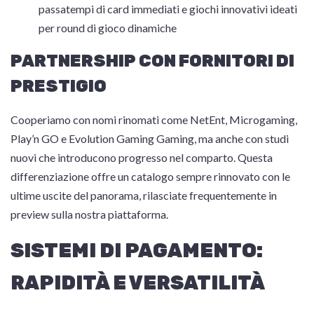
passatempi di card immediati e giochi innovativi ideati
per round di gioco dinamiche
PARTNERSHIP CON FORNITORI DI
PRESTIGIO
Cooperiamo con nomi rinomati come NetEnt, Microgaming,
Play’n GO e Evolution Gaming Gaming, ma anche con studi
nuovi che introducono progresso nel comparto. Questa
differenziazione offre un catalogo sempre rinnovato con le
ultime uscite del panorama, rilasciate frequentemente in
preview sulla nostra piattaforma.
SISTEMI DI PAGAMENTO:
RAPIDITÀ E VERSATILITÀ