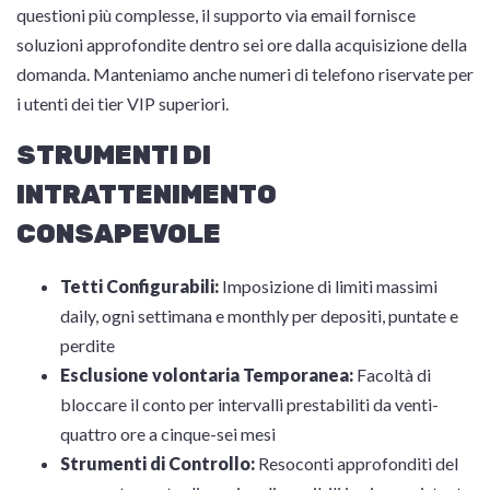
questioni più complesse, il supporto via email fornisce
soluzioni approfondite dentro sei ore dalla acquisizione della
domanda. Manteniamo anche numeri di telefono riservate per
i utenti dei tier VIP superiori.
STRUMENTI DI
INTRATTENIMENTO
CONSAPEVOLE
Tetti Configurabili:
Imposizione di limiti massimi
daily, ogni settimana e monthly per depositi, puntate e
perdite
Esclusione volontaria Temporanea:
Facoltà di
bloccare il conto per intervalli prestabiliti da venti-
quattro ore a cinque-sei mesi
Strumenti di Controllo:
Resoconti approfonditi del