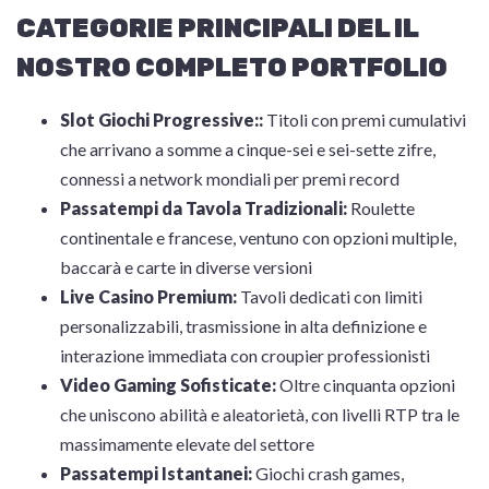
CATEGORIE PRINCIPALI DEL IL
NOSTRO COMPLETO PORTFOLIO
Slot Giochi Progressive::
Titoli con premi cumulativi
che arrivano a somme a cinque-sei e sei-sette zifre,
connessi a network mondiali per premi record
Passatempi da Tavola Tradizionali:
Roulette
continentale e francese, ventuno con opzioni multiple,
baccarà e carte in diverse versioni
Live Casino Premium:
Tavoli dedicati con limiti
personalizzabili, trasmissione in alta definizione e
interazione immediata con croupier professionisti
Video Gaming Sofisticate:
Oltre cinquanta opzioni
che uniscono abilità e aleatorietà, con livelli RTP tra le
massimamente elevate del settore
Passatempi Istantanei:
Giochi crash games,