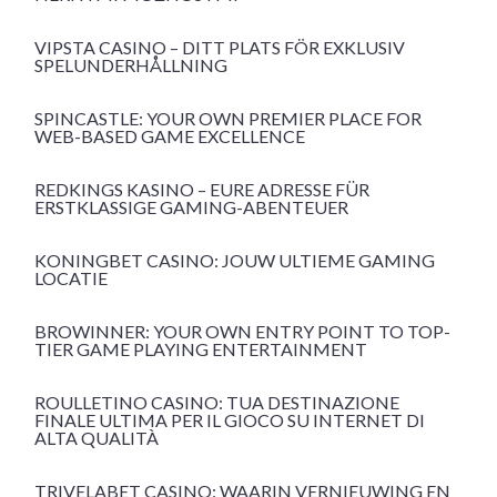
VIPSTA CASINO – DITT PLATS FÖR EXKLUSIV
SPELUNDERHÅLLNING
SPINCASTLE: YOUR OWN PREMIER PLACE FOR
WEB-BASED GAME EXCELLENCE
REDKINGS KASINO – EURE ADRESSE FÜR
ERSTKLASSIGE GAMING-ABENTEUER
KONINGBET CASINO: JOUW ULTIEME GAMING
LOCATIE
BROWINNER: YOUR OWN ENTRY POINT TO TOP-
TIER GAME PLAYING ENTERTAINMENT
ROULLETINO CASINO: TUA DESTINAZIONE
FINALE ULTIMA PER IL GIOCO SU INTERNET DI
ALTA QUALITÀ
TRIVELABET CASINO: WAARIN VERNIEUWING EN