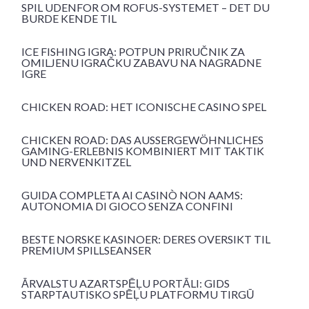
SPIL UDENFOR OM ROFUS-SYSTEMET – DET DU
BURDE KENDE TIL
ICE FISHING IGRA: POTPUN PRIRUČNIK ZA
OMILJENU IGRAČKU ZABAVU NA NAGRADNE
IGRE
CHICKEN ROAD: HET ICONISCHE CASINO SPEL
CHICKEN ROAD: DAS AUSSERGEWÖHNLICHES G
AMING-ERLEBNIS KOMBINIERT MIT TAKTIK U
ND NERVENKITZEL
GUIDA COMPLETA AI CASINÒ NON AAMS:
AUTONOMIA DI GIOCO SENZA CONFINI
BESTE NORSKE KASINOER: DERES OVERSIKT TIL
PREMIUM SPILLSEANSER
ĀRVALSTU AZARTSPĒĻU PORTĀLI: GIDS
STARPTAUTISKO SPĒĻU PLATFORMU TIRGŪ