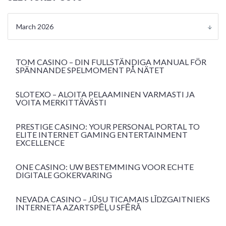
March 2026
TOM CASINO – DIN FULLSTÄNDIGA MANUAL FÖR
SPÄNNANDE SPELMOMENT PÅ NÄTET
SLOTEXO – ALOITA PELAAMINEN VARMASTI JA
VOITA MERKITTÄVÄSTI
PRESTIGE CASINO: YOUR PERSONAL PORTAL TO
ELITE INTERNET GAMING ENTERTAINMENT
EXCELLENCE
ONE CASINO: UW BESTEMMING VOOR ECHTE
DIGITALE GOKERVARING
NEVADA CASINO – JŪSU TICAMAIS LĪDZGAITNIEKS
INTERNETA AZARTSPĒĻU SFĒRĀ