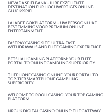
NEVADA SPIELBANK – IHRE EXZELLENTE
DESTINATION FÜR HOCHWERTIGES ONLINE-
GLÜCKSSPIEL
LALABET GOKPLATFORM – UW PERSOONLIJKE
BESTEMMING VOOR PREMIUM ONLINE
ENTERTAINMENT
FASTPAY CASINO SITE: ULTRA-FAST
WITHDRAWALS AND ELITE GAMING EXPERIENCE
BETSHAH GAMING PLATFORM: YOUR ELITE
PORTAL TO ONLINE GAMBLING SUPERIORITY
THEPHONE CASINO ONLINE: YOUR PORTAL TO
TOP-TIER SMARTPHONE GAMBLING
SUPERIORITY
WELCOME TO ROOLI CASINO: YOUR TOP GAMING
PLATFORM
NRGUK DIGITAL CASINO ONLINE: THE GATEWAY