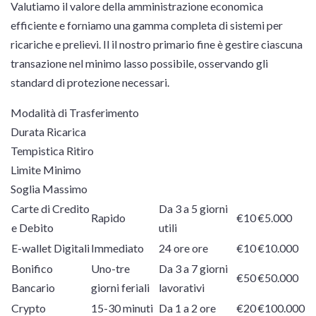
Valutiamo il valore della amministrazione economica
efficiente e forniamo una gamma completa di sistemi per
ricariche e prelievi. Il il nostro primario fine è gestire ciascuna
transazione nel minimo lasso possibile, osservando gli
standard di protezione necessari.
Modalità di Trasferimento
Durata Ricarica
Tempistica Ritiro
Limite Minimo
Soglia Massimo
Carte di Credito
Da 3 a 5 giorni
Rapido
€10
€5.000
e Debito
utili
E-wallet Digitali
Immediato
24 ore ore
€10
€10.000
Bonifico
Uno-tre
Da 3 a 7 giorni
€50
€50.000
Bancario
giorni feriali
lavorativi
Crypto
15-30 minuti
Da 1 a 2 ore
€20
€100.000