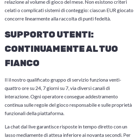
relazione al volume di gioco del mese. Non esistono criteri
celati o complicati sistemi di conteggio: ciascun EUR giocato
concorre linearmente alla raccolta di punti fedeltà.
SUPPORTO UTENTI:
CONTINUAMENTE AL TUO
FIANCO
Il il nostro qualificato gruppo di servizio funziona venti-
quattro ore su 24, 7 giorni su 7, via diversi canali di
interazione. Ogni operatore consegue addestramento
continua sulle regole del gioco responsabile e sulle proprietà
funzionali della piattaforma.
La chat dal live garantisce risposte in tempo diretto con un
lasso mediamente di attesa inferiore ai novanta secondi. Per