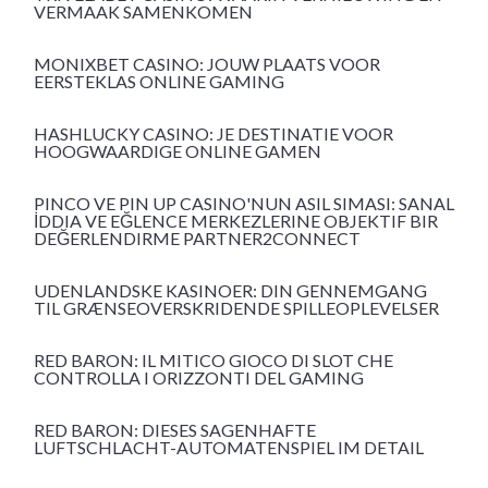
VERMAAK SAMENKOMEN
MONIXBET CASINO: JOUW PLAATS VOOR
EERSTEKLAS ONLINE GAMING
HASHLUCKY CASINO: JE DESTINATIE VOOR
HOOGWAARDIGE ONLINE GAMEN
PINCO VE PIN UP CASINO'NUN ASIL SIMASI: SANAL
İDDIA VE EĞLENCE MERKEZLERINE OBJEKTIF BIR
DEĞERLENDIRME PARTNER2CONNECT
UDENLANDSKE KASINOER: DIN GENNEMGANG
TIL GRÆNSEOVERSKRIDENDE SPILLEOPLEVELSER
RED BARON: IL MITICO GIOCO DI SLOT CHE
CONTROLLA I ORIZZONTI DEL GAMING
RED BARON: DIESES SAGENHAFTE
LUFTSCHLACHT-AUTOMATENSPIEL IM DETAIL