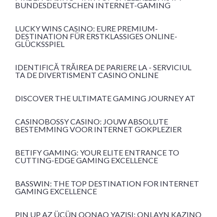
BUNDESDEUTSCHEN INTERNET-GAMING
LUCKY WINS CASINO: EURE PREMIUM-
DESTINATION FÜR ERSTKLASSIGES ONLINE-
GLÜCKSSPIEL
IDENTIFICĂ TRĂIREA DE PARIERE LA - SERVICIUL
TA DE DIVERTISMENT CASINO ONLINE
DISCOVER THE ULTIMATE GAMING JOURNEY AT
CASINOBOSSY CASINO: JOUW ABSOLUTE
BESTEMMING VOOR INTERNET GOKPLEZIER
BETIFY GAMING: YOUR ELITE ENTRANCE TO
CUTTING-EDGE GAMING EXCELLENCE
BASSWIN: THE TOP DESTINATION FOR INTERNET
GAMING EXCELLENCE
PIN UP AZ ÜÇÜN QONAQ YAZISI: ONLAYN KAZINO