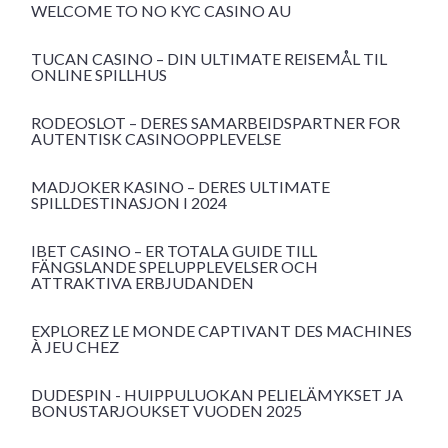
WELCOME TO NO KYC CASINO AU
TUCAN CASINO – DIN ULTIMATE REISEMÅL TIL
ONLINE SPILLHUS
RODEOSLOT – DERES SAMARBEIDSPARTNER FOR
AUTENTISK CASINOOPPLEVELSE
MADJOKER KASINO – DERES ULTIMATE
SPILLDESTINASJON I 2024
IBET CASINO – ER TOTALA GUIDE TILL
FÄNGSLANDE SPELUPPLEVELSER OCH
ATTRAKTIVA ERBJUDANDEN
EXPLOREZ LE MONDE CAPTIVANT DES MACHINES
À JEU CHEZ
DUDESPIN - HUIPPULUOKAN PELIELÄMYKSET JA
BONUSTARJOUKSET VUODEN 2025