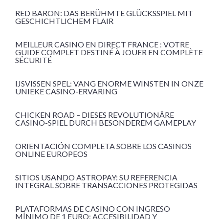
RED BARON: DAS BERÜHMTE GLÜCKSSPIEL MIT
GESCHICHTLICHEM FLAIR
MEILLEUR CASINO EN DIRECT FRANCE : VOTRE
GUIDE COMPLET DESTINÉ À JOUER EN COMPLÈTE
SÉCURITÉ
IJSVISSEN SPEL: VANG ENORME WINSTEN IN ONZE
UNIEKE CASINO-ERVARING
CHICKEN ROAD – DIESES REVOLUTIONÄRE
CASINO-SPIEL DURCH BESONDEREM GAMEPLAY
ORIENTACIÓN COMPLETA SOBRE LOS CASINOS
ONLINE EUROPEOS
SITIOS USANDO ASTROPAY: SU REFERENCIA
INTEGRAL SOBRE TRANSACCIONES PROTEGIDAS
PLATAFORMAS DE CASINO CON INGRESO
MÍNIMO DE 1 EURO: ACCESIBILIDAD Y