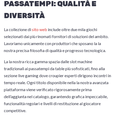
PASSATEMPI: QUALITÀ E
DIVERSITÀ
La collezione di
sito web
include oltre due mila giochi
selezionati dai più rinomati fornitori di soluzioni del ambito.
Lavoriamo unicamente con produttori che sposano la la
nostra precisa filosofia di qualità e progresso tecnologica.
La la nostra ricca gamma spazia dalle slot machine
tradizionali ai passatempi da table più sofisticati, fino alla
sezione live gaming dove croupier esperti dirigono incontri in
tempo reale. Ogni titolo disponibile nella la nostra avanzata
piattaforma viene verificato rigorosamente prima
dell’aggiunta nel catalogo, garantendo grafica impeccabile,
funzionalità regolari e livelli di restituzione al giocatore
competitive.