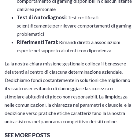
comportamento di gaming disponibili in ciascun istante
dall’area personale
Test di Autodiagnosi:
Test certificati
scientificamente per rilevare comportamenti di gaming
problematici
Riferimenti Terzi:
Rimandi diretti a associazioni
esperte nel supporto ai utenti con dipendenza
La la nostra chiara missione gestionale colloca il benessere
dei utenti al centro di ciascuna determinazione aziendale.
Dedichiamo fondi costantemente in soluzioni che migliorano
il vissuto user evitando di danneggiare la sicurezza o
stimolare abitudini di gioco non responsabili. La limpidezza
nelle comunicazioni, la chiarezza nei parametri e clausole, e la
dedizione verso pratiche etiche caratterizzano la la nostra
unica sistema nel panorama competitivo dei siti online.
SEE MORE POSTS