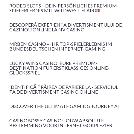
RODEO SLOTS – DEIN PERSÖNLICHES PREMIUM-
SPIELERLEBNIS MIT WILDWEST-FLAIR
DESCOPERĂ EXPERIENȚA DIVERTISMENTULUI DE
CAZINOU ONLINE LA NV CASINO
MRBEN CASINO – IHR TOP-SPIELERLEBNIS IM
BUNDESDEUTSCHEN INTERNET-GAMING
LUCKY WINS CASINO: EURE PREMIUM-
DESTINATION FÜR ERSTKLASSIGES ONLINE-
GLÜCKSSPIEL
IDENTIFICĂ TRĂIREA DE PARIERE LA - SERVICIUL
TA DE DIVERTISMENT CASINO ONLINE
DISCOVER THE ULTIMATE GAMING JOURNEY AT
CASINOBOSSY CASINO: JOUW ABSOLUTE
BESTEMMING VOOR INTERNET GOKPLEZIER