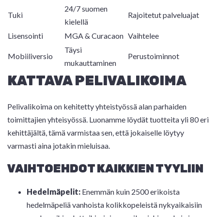
24/7 suomen
Tuki
Rajoitetut palveluajat
kielellä
Lisensointi
MGA & Curacaon
Vaihtelee
Täysi
Mobiiliversio
Perustoiminnot
mukauttaminen
KATTAVA PELIVALIKOIMA
Pelivalikoima on kehitetty yhteistyössä alan parhaiden
toimittajien yhteisyössä. Luonamme löydät tuotteita yli 80 eri
kehittäjältä, tämä varmistaa sen, että jokaiselle löytyy
varmasti aina jotakin mieluisaa.
VAIHTOEHDOT KAIKKIEN TYYLIIN
Hedelmäpelit:
Enemmän kuin 2500 erikoista
hedelmäpeliä vanhoista kolikkopeleistä nykyaikaisiin