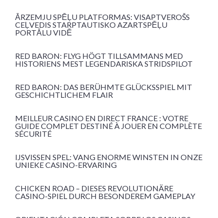
ĀRZEMJU SPĒĻU PLATFORMAS: VISAPTVEROŠS
CEĻVEDIS STARPTAUTISKO AZARTSPĒĻU
PORTĀLU VIDĒ
RED BARON: FLYG HÖGT TILLSAMMANS MED
HISTORIENS MEST LEGENDARISKA STRIDSPILOT
RED BARON: DAS BERÜHMTE GLÜCKSSPIEL MIT
GESCHICHTLICHEM FLAIR
MEILLEUR CASINO EN DIRECT FRANCE : VOTRE
GUIDE COMPLET DESTINÉ À JOUER EN COMPLÈTE
SÉCURITÉ
IJSVISSEN SPEL: VANG ENORME WINSTEN IN ONZE
UNIEKE CASINO-ERVARING
CHICKEN ROAD – DIESES REVOLUTIONÄRE
CASINO-SPIEL DURCH BESONDEREM GAMEPLAY