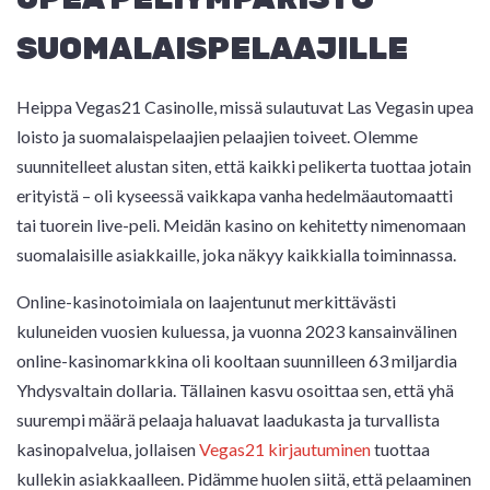
SUOMALAISPELAAJILLE
Heippa Vegas21 Casinolle, missä sulautuvat Las Vegasin upea
loisto ja suomalaispelaajien pelaajien toiveet. Olemme
suunnitelleet alustan siten, että kaikki pelikerta tuottaa jotain
erityistä – oli kyseessä vaikkapa vanha hedelmäautomaatti
tai tuorein live-peli. Meidän kasino on kehitetty nimenomaan
suomalaisille asiakkaille, joka näkyy kaikkialla toiminnassa.
Online-kasinotoimiala on laajentunut merkittävästi
kuluneiden vuosien kuluessa, ja vuonna 2023 kansainvälinen
online-kasinomarkkina oli kooltaan suunnilleen 63 miljardia
Yhdysvaltain dollaria. Tällainen kasvu osoittaa sen, että yhä
suurempi määrä pelaaja haluavat laadukasta ja turvallista
kasinopalvelua, jollaisen
Vegas21 kirjautuminen
tuottaa
kullekin asiakkaalleen. Pidämme huolen siitä, että pelaaminen