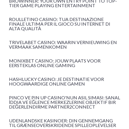
BROWINNER: YOUR OWN ENTRY POINT TO TOP-
TIER GAME PLAYING ENTERTAINMENT
ROULLETINO CASINO: TUA DESTINAZIONE
FINALE ULTIMA PER IL GIOCO SU INTERNET DI
ALTA QUALITÀ
TRIVELABET CASINO: WAARIN VERNIEUWING EN
VERMAAK SAMENKOMEN
MONIXBET CASINO: JOUW PLAATS VOOR
EERSTEKLAS ONLINE GAMING
HASHLUCKY CASINO: JE DESTINATIE VOOR
HOOGWAARDIGE ONLINE GAMEN
PINCO VE PIN UP CASINO'NUN ASIL SIMASI: SANAL
İDDIA VE EĞLENCE MERKEZLERINE OBJEKTIF BIR
DEĞERLENDIRME PARTNER2CONNECT
UDENLANDSKE KASINOER: DIN GENNEMGANG
TIL GRÆNSEOVERSKRIDENDE SPILLEOPLEVELSER