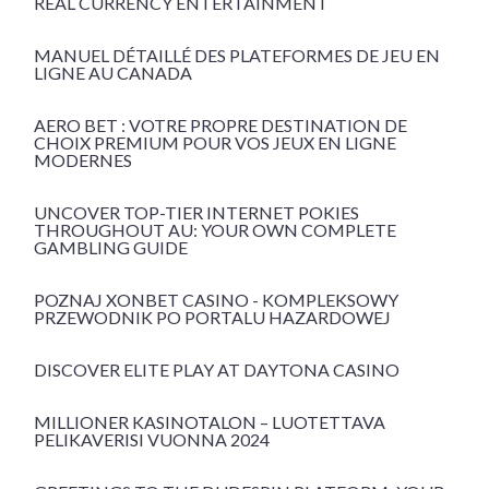
REAL CURRENCY ENTERTAINMENT
MANUEL DÉTAILLÉ DES PLATEFORMES DE JEU EN
LIGNE AU CANADA
AERO BET : VOTRE PROPRE DESTINATION DE
CHOIX PREMIUM POUR VOS JEUX EN LIGNE
MODERNES
UNCOVER TOP-TIER INTERNET POKIES
THROUGHOUT AU: YOUR OWN COMPLETE
GAMBLING GUIDE
POZNAJ XONBET CASINO - KOMPLEKSOWY
PRZEWODNIK PO PORTALU HAZARDOWEJ
DISCOVER ELITE PLAY AT DAYTONA CASINO
MILLIONER KASINOTALON – LUOTETTAVA
PELIKAVERISI VUONNA 2024