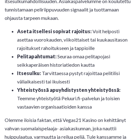
itsesulkumahdollisuuden. Asiakaspalvelumme on koulutettu
tunnistamaan peliriippuvuuden signaalit ja tuottamaan
ohjausta tarpeen mukaan.
Aseta itsellesi sopivat rajoitus:
Voit helposti
asettaa vuorokauden, viikoittaiset tai kuukausitason
rajoitukset rahoitukseen ja tappioille
Pelitapahtumat:
Seuraa omaa pelitapojasi
seikkaperäisen historiatiedon kautta
Itsesulku:
Tarvittaessa pystyt rajoittaa pelitilisi
väliaikaisesti tai ikuisesti
Yhteistyössä apuyhdistysten yhteistyössä:
Teemme yhteistyötä Peluuri.fi-palvelun ja toisien
vastaavien organisaatioiden kanssa
Olemme iloisia faktan, että Vegas21 Kasino on kehittänyt
vahvan suomalaispelaaja- asiakaskunnan, joka nauttii
huippulaatua, varmuutta ja reilua peliä. Tule kanssamme ja