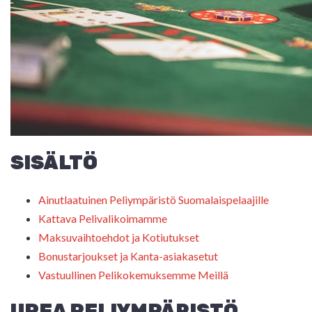
SISÄLTÖ
Ainutlaatuinen Peliympäristö Suomalaispelaajille
Kattava Pelivalikoimamme
Maksuvaihtoehdot ja Kotiutukset
Bonustarjoukset ja Kanta-asiakasetut
Vastuullinen Pelikokemuksemme Meillä
UPEA PELIYMPÄRISTÖ