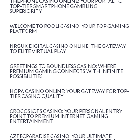
THEPHONE CASINO ONLINE: YOUR PORTAL TO
TOP-TIER SMARTPHONE GAMBLING
SUPERIORITY
WELCOME TO ROOLI CASINO: YOUR TOP GAMING
PLATFORM
NRGUK DIGITAL CASINO ONLINE: THE GATEWAY
TO ELITE VIRTUAL PLAY
GREETINGS TO BOUNDLESS CASINO: WHERE
PREMIUM GAMING CONNECTS WITH INFINITE
POSSIBILITIES
HOPA CASINO ONLINE: YOUR GATEWAY FOR TOP-
TIER CASINO QUALITY
CROCOSLOTS CASINO: YOUR PERSONAL ENTRY
POINT TO PREMIUM INTERNET GAMING
ENTERTAINMENT
AZTECPARADISE CASINO: YOUR ULTIMATE