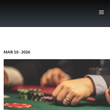
Skip
to
content
MAR 10 - 2026