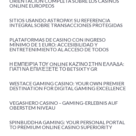
ORIENTACIÓN COMPLETA SOBRE LOS CASINOS
ONLINE EUROPEOS
SITIOS USANDO ASTROPAY: SU REFERENCIA
INTEGRAL SOBRE TRANSACCIONES PROTEGIDAS
PLATAFORMAS DE CASINO CON INGRESO
MÍNIMO DE 1 EURO: ACCESIBILIDAD Y
ENTRETENIMIENTO AL ACCESO DE TODOS
Η ΕΜΠΕΙΡΊΑ ΤΟΥ ONLINE ΚΑΖΊΝΟ ΣΤΗΝ ΕΛΛΆΔΑ:
ΓΙΑΤΊ ΝΑ ΕΠΙΛΈΞΕΤΕ ΤΟ BETSIXTY GR
WESTACE GAMING CASINO: YOUR OWN PREMIER
DESTINATION FOR DIGITAL GAMING EXCELLENCE
VEGASHERO CASINO – GAMING-ERLEBNIS AUF
OBERSTEM NIVEAU
SPINBUDDHA GAMING: YOUR PERSONAL PORTAL
TO PREMIUM ONLINE CASINO SUPERIORITY