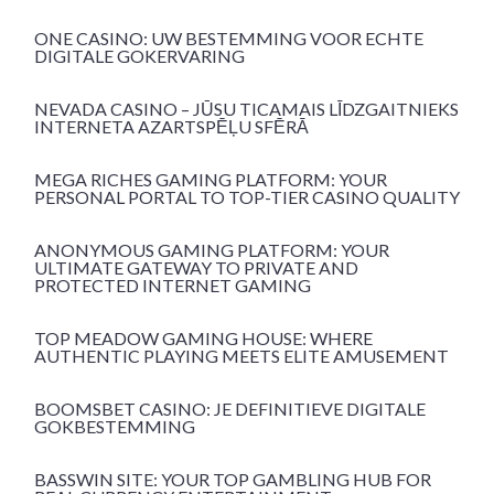
ONE CASINO: UW BESTEMMING VOOR ECHTE
DIGITALE GOKERVARING
NEVADA CASINO – JŪSU TICAMAIS LĪDZGAITNIEKS
INTERNETA AZARTSPĒĻU SFĒRĀ
MEGA RICHES GAMING PLATFORM: YOUR
PERSONAL PORTAL TO TOP-TIER CASINO QUALITY
ANONYMOUS GAMING PLATFORM: YOUR
ULTIMATE GATEWAY TO PRIVATE AND
PROTECTED INTERNET GAMING
TOP MEADOW GAMING HOUSE: WHERE
AUTHENTIC PLAYING MEETS ELITE AMUSEMENT
BOOMSBET CASINO: JE DEFINITIEVE DIGITALE
GOKBESTEMMING
BASSWIN SITE: YOUR TOP GAMBLING HUB FOR