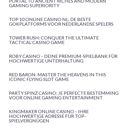
PORTAL TO ANCIENT RICHES AND MODERN
GAMING SUPERIORITY
TOP 10 ONLINE CASINO NL: DE BESTE
GOKPLATFORMS VOOR NEDERLANDSE SPELERS
TOWER RUSH: CONQUER THE ULTIMATE
TACTICAL CASINO GAME
ROBY CASINO – DEINE PREMIUM-SPIELBANK FÜR
HOCHWERTIGE UNTERHALTUNG
RED BARON: MASTER THE HEAVENS IN THIS
ICONIC FLYING SLOT GAME
PARTY SPINZ CASINO: JE PERFECTE BESTEMMING
VOOR ONLINE GAMING ENTERTAINMENT
KINGMAKER ONLINE CASINO – IHRE
HOCHWERTIGE ADRESSE FÜR TOP-
SPIELVERGNÜGEN