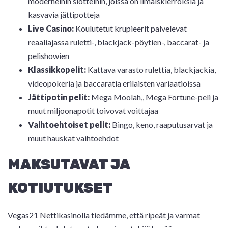
moderneihin slotteihin, joissa on ilmaiskierroksia ja
kasvavia jättipotteja
Live Casino:
Koulutetut krupieerit palvelevat
reaaliajassa ruletti-, blackjack-pöytien-, baccarat- ja
pelishowien
Klassikkopelit:
Kattava varasto rulettia, blackjackia,
videopokeria ja baccaratia erilaisten variaatioissa
Jättipotin pelit:
Mega Moolah,, Mega Fortune-peli ja
muut miljoonapotit toivovat voittajaa
Vaihtoehtoiset pelit:
Bingo, keno, raaputusarvat ja
muut hauskat vaihtoehdot
MAKSUTAVAT JA
KOTIUTUKSET
Vegas21 Nettikasinolla tiedämme, että ripeät ja varmat