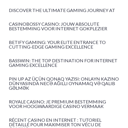
DISCOVER THE ULTIMATE GAMING JOURNEY AT
CASINOBOSSY CASINO: JOUW ABSOLUTE
BESTEMMING VOOR INTERNET GOKPLEZIER
BETIFY GAMING: YOUR ELITE ENTRANCE TO
CUTTING-EDGE GAMING EXCELLENCE
BASSWIN: THE TOP DESTINATION FOR INTERNET
GAMING EXCELLENCE
PIN UP AZ ÜÇÜN QONAQ YAZISI: ONLAYN KAZINO
DÜNYASINDA NECƏ AĞILLI OYNAMAQ VƏ QALIB
GƏLMƏK
ROYALE CASINO: JE PREMIUM BESTEMMING
VOOR HOOGWAARDIGE CASINO VERMAAK
RÉCENT CASINO EN INTERNET : TUTORIEL
DÉTAILLÉ POUR MAXIMISER TON VÉCU DE