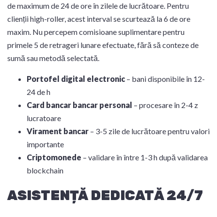
de maximum de 24 de ore în zilele de lucrătoare. Pentru
clienții high-roller, acest interval se scurtează la 6 de ore
maxim. Nu percepem comisioane suplimentare pentru
primele 5 de retrageri lunare efectuate, fără să conteze de
sumă sau metodă selectată.
Portofel digital electronic
– bani disponibile în 12-
24 de h
Card bancar bancar personal
– procesare în 2-4 z
lucratoare
Virament bancar
– 3-5 zile de lucrătoare pentru valori
importante
Criptomonede
– validare în între 1-3 h după validarea
blockchain
ASISTENȚĂ DEDICATĂ 24/7