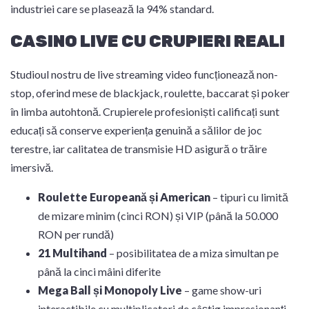
industriei care se plasează la 94% standard.
CASINO LIVE CU CRUPIERI REALI
Studioul nostru de live streaming video funcționează non-
stop, oferind mese de blackjack, roulette, baccarat și poker
în limba autohtonă. Crupierele profesioniști calificați sunt
educați să conserve experiența genuină a sălilor de joc
terestre, iar calitatea de transmisie HD asigură o trăire
imersivă.
Roulette Europeană și American
– tipuri cu limită
de mizare minim (cinci RON) și VIP (până la 50.000
RON per rundă)
21 Multihand
– posibilitatea de a miza simultan pe
până la cinci mâini diferite
Mega Ball și Monopoly Live
– game show-uri
interactibile cu multiplicatori de câștig impresionanți