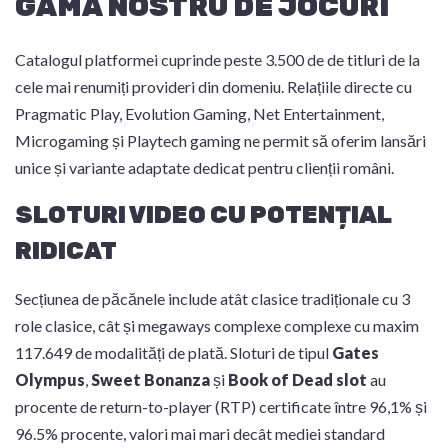
GAMA NOSTRU DE JOCURI
Catalogul platformei cuprinde peste 3.500 de de titluri de la
cele mai renumiți provideri din domeniu. Relațiile directe cu
Pragmatic Play, Evolution Gaming, Net Entertainment,
Microgaming și Playtech gaming ne permit să oferim lansări
unice și variante adaptate dedicat pentru clienții români.
SLOTURI VIDEO CU POTENȚIAL
RIDICAT
Secțiunea de păcănele include atât clasice tradiționale cu 3
role clasice, cât și megaways complexe complexe cu maxim
117.649 de modalități de plată. Sloturi de tipul
Gates
Olympus
,
Sweet Bonanza
și
Book of Dead slot
au
procente de return-to-player (RTP) certificate între 96,1% și
96.5% procente, valori mai mari decât mediei standard