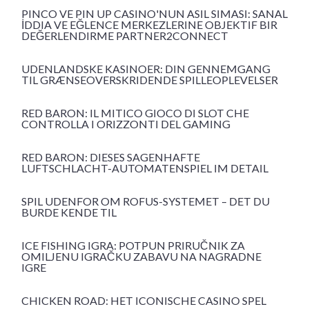
PINCO VE PIN UP CASINO'NUN ASIL SIMASI: SANAL
İDDIA VE EĞLENCE MERKEZLERINE OBJEKTIF BIR
DEĞERLENDIRME PARTNER2CONNECT
UDENLANDSKE KASINOER: DIN GENNEMGANG
TIL GRÆNSEOVERSKRIDENDE SPILLEOPLEVELSER
RED BARON: IL MITICO GIOCO DI SLOT CHE
CONTROLLA I ORIZZONTI DEL GAMING
RED BARON: DIESES SAGENHAFTE
LUFTSCHLACHT-AUTOMATENSPIEL IM DETAIL
SPIL UDENFOR OM ROFUS-SYSTEMET – DET DU
BURDE KENDE TIL
ICE FISHING IGRA: POTPUN PRIRUČNIK ZA
OMILJENU IGRAČKU ZABAVU NA NAGRADNE
IGRE
CHICKEN ROAD: HET ICONISCHE CASINO SPEL