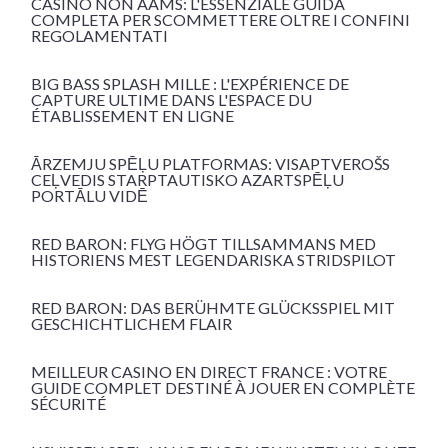
CASINÒ NON AAMS: L'ESSENZIALE GUIDA
COMPLETA PER SCOMMETTERE OLTRE I CONFINI
REGOLAMENTATI
BIG BASS SPLASH MILLE : L'EXPÉRIENCE DE
CAPTURE ULTIME DANS L'ESPACE DU
ÉTABLISSEMENT EN LIGNE
ĀRZEMJU SPĒĻU PLATFORMAS: VISAPTVEROŠS
CEĻVEDIS STARPTAUTISKO AZARTSPĒĻU
PORTĀLU VIDĒ
RED BARON: FLYG HÖGT TILLSAMMANS MED
HISTORIENS MEST LEGENDARISKA STRIDSPILOT
RED BARON: DAS BERÜHMTE GLÜCKSSPIEL MIT
GESCHICHTLICHEM FLAIR
MEILLEUR CASINO EN DIRECT FRANCE : VOTRE
GUIDE COMPLET DESTINÉ À JOUER EN COMPLÈTE
SÉCURITÉ