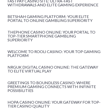
FASTPAY CASINO SITE: ULTRA-FAST
WITHDRAWALS AND ELITE GAMING EXPERIENCE
BETSHAH GAMING PLATFORM: YOUR ELITE
PORTAL TO ONLINE GAMBLING SUPERIORITY
THEPHONE CASINO ONLINE: YOUR PORTAL TO
TOP-TIER SMARTPHONE GAMBLING
SUPERIORITY
WELCOME TO ROOLI CASINO: YOUR TOP GAMING
PLATFORM
NRGUK DIGITAL CASINO ONLINE: THE GATEWAY
TO ELITE VIRTUAL PLAY
GREETINGS TO BOUNDLESS CASINO: WHERE
PREMIUM GAMING CONNECTS WITH INFINITE
POSSIBILITIES
HOPA CASINO ONLINE: YOUR GATEWAY FOR TOP-
TIER CASINO QUALITY