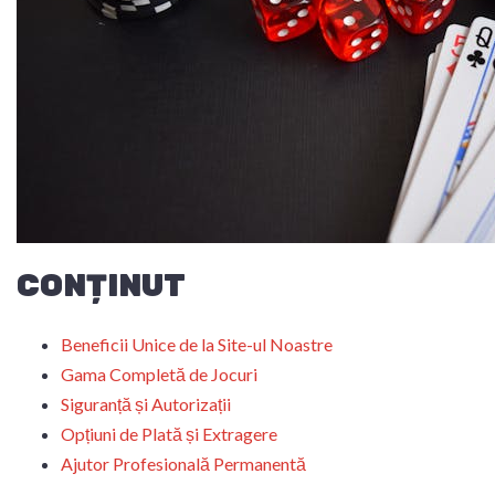
CONȚINUT
Beneficii Unice de la Site-ul Noastre
Gama Completă de Jocuri
Siguranță și Autorizații
Opțiuni de Plată și Extragere
Ajutor Profesională Permanentă