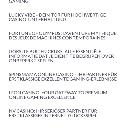
GAMING
LUCKY VIBE – DEIN TOR FÜR HOCHWERTIGE
CASINO-UNTERHALTUNG
FORTUNE OF OLYMPUS : L'AVENTURE MYTHIQUE
DES JEUX DE MACHINES CONTEMPORAINES
GOKSITE BUITEN CRUKS: ALLE ESSENTIËLE
INFORMATIE DAT JE DIENT TE BEGRIJPEN OVER
ONBEPERKT SPELEN
SPINSMAMA ONLINE CASINO – IHR PARTNER FÜR
ERSTKLASSIGE EXZELLENTE GAMING-ERLEBNISSE
LEON CASINO: YOUR GATEWAY TO PREMIUM
ONLINE GAMING EXCELLENCE
NV CASINO: IHR SERIÖSER PARTNER FÜR
ERSTKLASSIGES INTERNET-GLÜCKSSPIEL