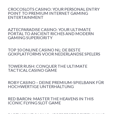
CROCOSLOTS CASINO: YOUR PERSONAL ENTRY
POINT TO PREMIUM INTERNET GAMING
ENTERTAINMENT
AZTECPARADISE CASINO: YOUR ULTIMATE
PORTAL TO ANCIENT RICHES AND MODERN
GAMING SUPERIORITY
TOP 10 ONLINE CASINO NL: DE BESTE
GOKPLATFORMS VOOR NEDERLANDSE SPELERS
TOWER RUSH: CONQUER THE ULTIMATE
TACTICAL CASINO GAME
ROBY CASINO – DEINE PREMIUM-SPIELBANK FÜR
HOCHWERTIGE UNTERHALTUNG
RED BARON: MASTER THE HEAVENS IN THIS
ICONIC FLYING SLOT GAME