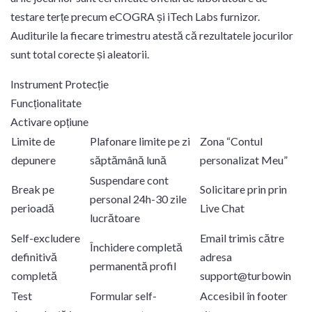
testare terțe precum eCOGRA și iTech Labs furnizor.
Auditurile la fiecare trimestru atestă că rezultatele jocurilor
sunt total corecte și aleatorii.
Instrument Protecție
Funcționalitate
Activare opțiune
Limite de
Plafonare limite pe zi
Zona “Contul
depunere
săptămână lună
personalizat Meu”
Suspendare cont
Break pe
Solicitare prin prin
personal 24h-30 zile
perioadă
Live Chat
lucrătoare
Self-excludere
Email trimis către
Închidere completă
definitivă
adresa
permanentă profil
completă
support@turbowin
Test
Formular self-
Accesibil în footer