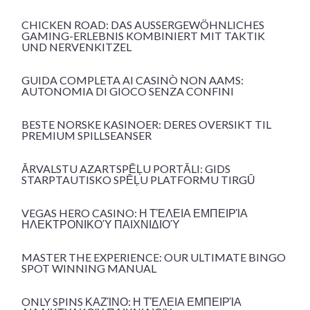
CHICKEN ROAD: DAS AUSSERGEWÖHNLICHES G
AMING-ERLEBNIS KOMBINIERT MIT TAKTIK U
ND NERVENKITZEL
GUIDA COMPLETA AI CASINÒ NON AAMS:
AUTONOMIA DI GIOCO SENZA CONFINI
BESTE NORSKE KASINOER: DERES OVERSIKT TIL
PREMIUM SPILLSEANSER
ĀRVALSTU AZARTSPĒĻU PORTĀLI: GIDS
STARPTAUTISKO SPĒĻU PLATFORMU TIRGŪ
VEGAS HERO CASINO: Η ΤΈΛΕΙΑ ΕΜΠΕΙΡΊΑ
ΗΛΕΚΤΡΟΝΙΚΟΎ ΠΑΙΧΝΙΔΙΟΎ
MASTER THE EXPERIENCE: OUR ULTIMATE BINGO
SPOT WINNING MANUAL
ONLY SPINS ΚΑΖΊΝΟ: Η ΤΈΛΕΙΑ ΕΜΠΕΙΡΊΑ