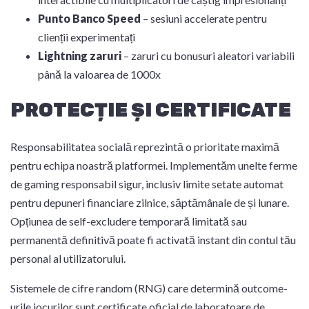
Punto Banco Speed
– sesiuni accelerate pentru
clienții experimentați
Lightning zaruri
– zaruri cu bonusuri aleatori variabili
până la valoarea de 1000x
PROTECȚIE ȘI CERTIFICATE
Responsabilitatea socială reprezintă o prioritate maximă
pentru echipa noastră platformei. Implementăm unelte ferme
de gaming responsabil sigur, inclusiv limite setate automat
pentru depuneri financiare zilnice, săptămânale de și lunare.
Opțiunea de self-excludere temporară limitată sau
permanentă definitivă poate fi activată instant din contul tău
personal al utilizatorului.
Sistemele de cifre random (RNG) care determină outcome-
urile jocurilor sunt certificate oficial de laboratoare de