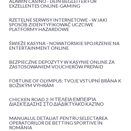
ALAWIN CASINO - DEIN BEGLEITER FÜR
EXZELLENTES ONLINE-GAMING
RZETELNE SERWISY INTERNETOWE – W JAKI
SPOSÓB ZIDENTYFIKOWAĆ UCZCIWE
PLATFORMY HAZARDOWE
ŚWIEŻE KASYNA - NOWATORSKIE SPOJRZENIE NA
ENTERTAINMENT ONLINE
BEZPIECZNE DEPOZYTY W KASYNIE ONLINE ZA
ZASTOSOWANIEM VOUCHERÓW PREPAID
FORTUNE OF OLYMPUS: TVOJE VSTUPNÍ BRÁNA K
BOŽSKÝM VÝHRÁM
CHICKEN ROAD 2: Η ΤΈΛΕΙΑ ΕΜΠΕΙΡΊΑ
ΔΙΑΣΚΈΔΑΣΗΣ ΣΤΟ ΔΙΑΔΙΚΤΥΑΚΌ ΚΑΖΊΝΟ
MANUALUL DETALIAT PENTRU SELECTAREA
OPERATORILOR DE BETTING SPORTIVE ÎN
ROMÂNIA