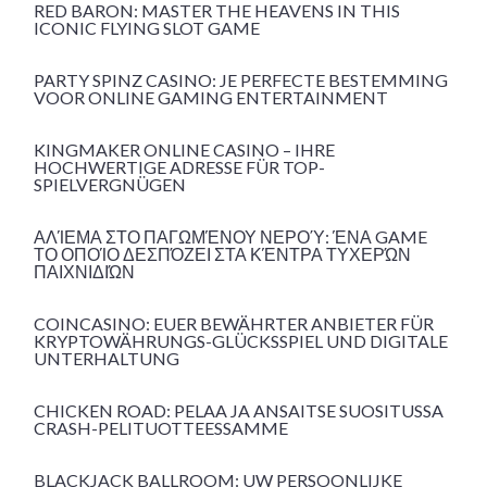
RED BARON: MASTER THE HEAVENS IN THIS
ICONIC FLYING SLOT GAME
PARTY SPINZ CASINO: JE PERFECTE BESTEMMING
VOOR ONLINE GAMING ENTERTAINMENT
KINGMAKER ONLINE CASINO – IHRE
HOCHWERTIGE ADRESSE FÜR TOP-
SPIELVERGNÜGEN
ΑΛΊΕΜΑ ΣΤΟ ΠΑΓΩΜΈΝΟΥ ΝΕΡΟΎ: ΈΝΑ GAME
ΤΟ ΟΠΟΊΟ ΔΕΣΠΌΖΕΙ ΣΤΑ ΚΈΝΤΡΑ ΤΥΧΕΡΏΝ
ΠΑΙΧΝΙΔΙΏΝ
COINCASINO: EUER BEWÄHRTER ANBIETER FÜR
KRYPTOWÄHRUNGS-GLÜCKSSPIEL UND DIGITALE
UNTERHALTUNG
CHICKEN ROAD: PELAA JA ANSAITSE SUOSITUSSA
CRASH-PELITUOTTEESSAMME
BLACKJACK BALLROOM: UW PERSOONLIJKE