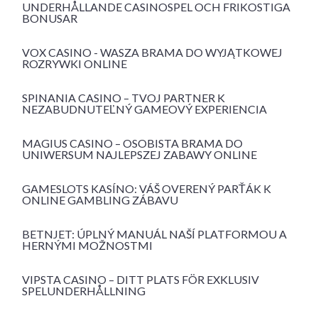
UNDERHÅLLANDE CASINOSPEL OCH FRIKOSTIGA
BONUSAR
VOX CASINO - WASZA BRAMA DO WYJĄTKOWEJ
ROZRYWKI ONLINE
SPINANIA CASINO – TVOJ PARTNER K
NEZABUDNUTEĽNÝ GAMEOVÝ EXPERIENCIA
MAGIUS CASINO – OSOBISTA BRAMA DO
UNIWERSUM NAJLEPSZEJ ZABAWY ONLINE
GAMESLOTS KASÍNO: VÁŠ OVERENÝ PARŤÁK K
ONLINE GAMBLING ZÁBAVU
BETNJET: ÚPLNÝ MANUÁL NAŠÍ PLATFORMOU A
HERNÝMI MOŽNOSTMI
VIPSTA CASINO – DITT PLATS FÖR EXKLUSIV
SPELUNDERHÅLLNING