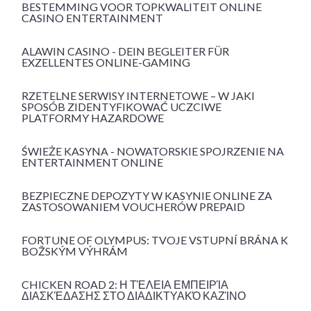
BESTEMMING VOOR TOPKWALITEIT ONLINE
CASINO ENTERTAINMENT
ALAWIN CASINO - DEIN BEGLEITER FÜR
EXZELLENTES ONLINE-GAMING
RZETELNE SERWISY INTERNETOWE – W JAKI
SPOSÓB ZIDENTYFIKOWAĆ UCZCIWE
PLATFORMY HAZARDOWE
ŚWIEŻE KASYNA - NOWATORSKIE SPOJRZENIE NA
ENTERTAINMENT ONLINE
BEZPIECZNE DEPOZYTY W KASYNIE ONLINE ZA
ZASTOSOWANIEM VOUCHERÓW PREPAID
FORTUNE OF OLYMPUS: TVOJE VSTUPNÍ BRÁNA K
BOŽSKÝM VÝHRÁM
CHICKEN ROAD 2: Η ΤΈΛΕΙΑ ΕΜΠΕΙΡΊΑ
ΔΙΑΣΚΈΔΑΣΗΣ ΣΤΟ ΔΙΑΔΙΚΤΥΑΚΌ ΚΑΖΊΝΟ