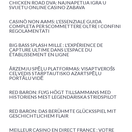
CHICKEN ROAD DVA: NAJNAPETIJA IGRA U
SVIJETU ONLINE CASINO ZABAVA
CASINÒ NON AAMS: L'ESSENZIALE GUIDA
COMPLETA PER SCOMMETTERE OLTRE I CONFINI
REGOLAMENTATI
BIG BASS SPLASH MILLE : L'EXPÉRIENCE DE
CAPTURE ULTIME DANS L'ESPACE DU
ÉTABLISSEMENT EN LIGNE
ĀRZEMJU SPĒĻU PLATFORMAS: VISAPTVEROŠS
CEĻVEDIS STARPTAUTISKO AZARTSPĒĻU
PORTĀLU VIDĒ
RED BARON: FLYG HÖGT TILLSAMMANS MED
HISTORIENS MEST LEGENDARISKA STRIDSPILOT
RED BARON: DAS BERÜHMTE GLÜCKSSPIEL MIT
GESCHICHTLICHEM FLAIR
MEILLEUR CASINO EN DIRECT FRANCE : VOTRE