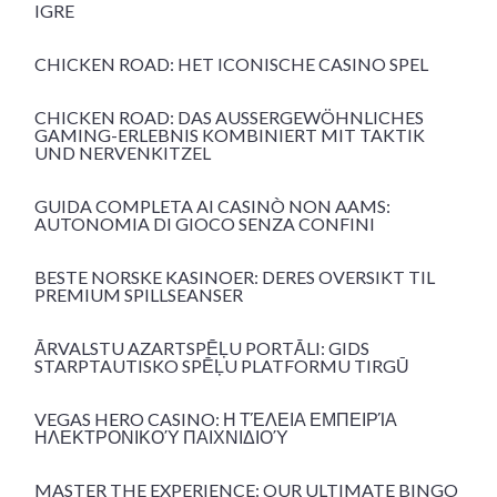
IGRE
CHICKEN ROAD: HET ICONISCHE CASINO SPEL
CHICKEN ROAD: DAS AUSSERGEWÖHNLICHES G
AMING-ERLEBNIS KOMBINIERT MIT TAKTIK U
ND NERVENKITZEL
GUIDA COMPLETA AI CASINÒ NON AAMS:
AUTONOMIA DI GIOCO SENZA CONFINI
BESTE NORSKE KASINOER: DERES OVERSIKT TIL
PREMIUM SPILLSEANSER
ĀRVALSTU AZARTSPĒĻU PORTĀLI: GIDS
STARPTAUTISKO SPĒĻU PLATFORMU TIRGŪ
VEGAS HERO CASINO: Η ΤΈΛΕΙΑ ΕΜΠΕΙΡΊΑ
ΗΛΕΚΤΡΟΝΙΚΟΎ ΠΑΙΧΝΙΔΙΟΎ
MASTER THE EXPERIENCE: OUR ULTIMATE BINGO