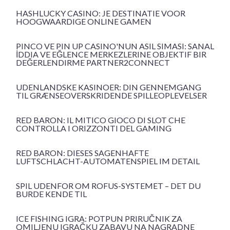
HASHLUCKY CASINO: JE DESTINATIE VOOR
HOOGWAARDIGE ONLINE GAMEN
PINCO VE PIN UP CASINO'NUN ASIL SIMASI: SANAL
İDDIA VE EĞLENCE MERKEZLERINE OBJEKTIF BIR
DEĞERLENDIRME PARTNER2CONNECT
UDENLANDSKE KASINOER: DIN GENNEMGANG
TIL GRÆNSEOVERSKRIDENDE SPILLEOPLEVELSER
RED BARON: IL MITICO GIOCO DI SLOT CHE
CONTROLLA I ORIZZONTI DEL GAMING
RED BARON: DIESES SAGENHAFTE
LUFTSCHLACHT-AUTOMATENSPIEL IM DETAIL
SPIL UDENFOR OM ROFUS-SYSTEMET – DET DU
BURDE KENDE TIL
ICE FISHING IGRA: POTPUN PRIRUČNIK ZA
OMILJENU IGRAČKU ZABAVU NA NAGRADNE