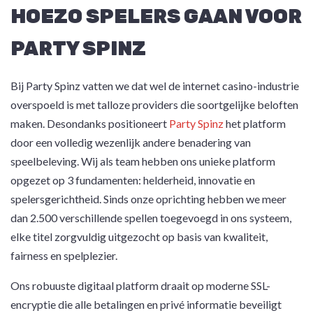
HOEZO SPELERS GAAN VOOR
PARTY SPINZ
Bij Party Spinz vatten we dat wel de internet casino-industrie
overspoeld is met talloze providers die soortgelijke beloften
maken. Desondanks positioneert
Party Spinz
het platform
door een volledig wezenlijk andere benadering van
speelbeleving. Wij als team hebben ons unieke platform
opgezet op 3 fundamenten: helderheid, innovatie en
spelersgerichtheid. Sinds onze oprichting hebben we meer
dan 2.500 verschillende spellen toegevoegd in ons systeem,
elke titel zorgvuldig uitgezocht op basis van kwaliteit,
fairness en spelplezier.
Ons robuuste digitaal platform draait op moderne SSL-
encryptie die alle betalingen en privé informatie beveiligt