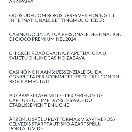
ARKIPÄIVÄ
ODDS UDEN OM ROFUS: JERES VEJLEDNING TIL
INTERNATIONALE BETTINGMULIGHEDER
CASINO DOLLY: LA TUA PERSONALE DESTINATION
DI GIOCO PREMIUM NEL 2024
CHICKEN ROAD DVA: NAJNAPETIJA IGRA U
SVIJETU ONLINE CASINO ZABAVA
CASINÒ NON AAMS: L'ESSENZIALE GUIDA
COMPLETA PER SCOMMETTERE OLTRE I CONFINI
REGOLAMENTATI
BIG BASS SPLASH MILLE : L'EXPÉRIENCE DE
CAPTURE ULTIME DANS L'ESPACE DU
ÉTABLISSEMENT EN LIGNE
ĀRZEMJU SPĒĻU PLATFORMAS: VISAPTVEROŠS
CEĻVEDIS STARPTAUTISKO AZARTSPĒĻU
PORTĀLU VIDĒ