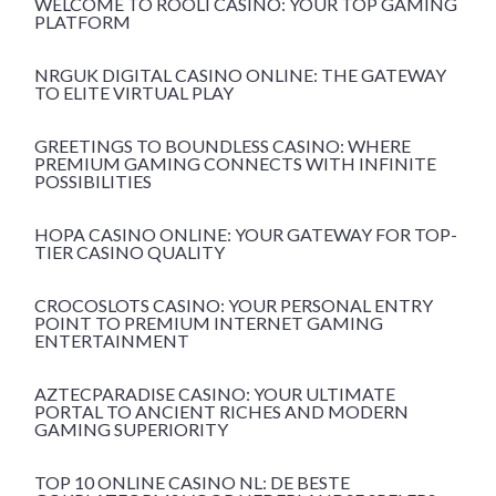
WELCOME TO ROOLI CASINO: YOUR TOP GAMING
PLATFORM
NRGUK DIGITAL CASINO ONLINE: THE GATEWAY
TO ELITE VIRTUAL PLAY
GREETINGS TO BOUNDLESS CASINO: WHERE
PREMIUM GAMING CONNECTS WITH INFINITE
POSSIBILITIES
HOPA CASINO ONLINE: YOUR GATEWAY FOR TOP-
TIER CASINO QUALITY
CROCOSLOTS CASINO: YOUR PERSONAL ENTRY
POINT TO PREMIUM INTERNET GAMING
ENTERTAINMENT
AZTECPARADISE CASINO: YOUR ULTIMATE
PORTAL TO ANCIENT RICHES AND MODERN
GAMING SUPERIORITY
TOP 10 ONLINE CASINO NL: DE BESTE