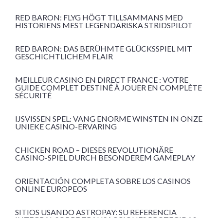
RED BARON: FLYG HÖGT TILLSAMMANS MED
HISTORIENS MEST LEGENDARISKA STRIDSPILOT
RED BARON: DAS BERÜHMTE GLÜCKSSPIEL MIT
GESCHICHTLICHEM FLAIR
MEILLEUR CASINO EN DIRECT FRANCE : VOTRE
GUIDE COMPLET DESTINÉ À JOUER EN COMPLÈTE
SÉCURITÉ
IJSVISSEN SPEL: VANG ENORME WINSTEN IN ONZE
UNIEKE CASINO-ERVARING
CHICKEN ROAD – DIESES REVOLUTIONÄRE
CASINO-SPIEL DURCH BESONDEREM GAMEPLAY
ORIENTACIÓN COMPLETA SOBRE LOS CASINOS
ONLINE EUROPEOS
SITIOS USANDO ASTROPAY: SU REFERENCIA