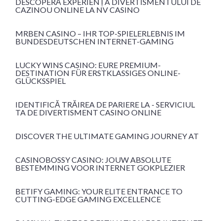
DESCOPERĂ EXPERIENȚA DIVERTISMENTULUI DE
CAZINOU ONLINE LA NV CASINO
MRBEN CASINO – IHR TOP-SPIELERLEBNIS IM
BUNDESDEUTSCHEN INTERNET-GAMING
LUCKY WINS CASINO: EURE PREMIUM-
DESTINATION FÜR ERSTKLASSIGES ONLINE-
GLÜCKSSPIEL
IDENTIFICĂ TRĂIREA DE PARIERE LA - SERVICIUL
TA DE DIVERTISMENT CASINO ONLINE
DISCOVER THE ULTIMATE GAMING JOURNEY AT
CASINOBOSSY CASINO: JOUW ABSOLUTE
BESTEMMING VOOR INTERNET GOKPLEZIER
BETIFY GAMING: YOUR ELITE ENTRANCE TO
CUTTING-EDGE GAMING EXCELLENCE