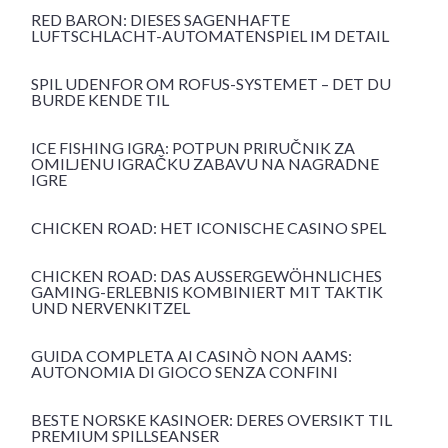
RED BARON: DIESES SAGENHAFTE
LUFTSCHLACHT-AUTOMATENSPIEL IM DETAIL
SPIL UDENFOR OM ROFUS-SYSTEMET – DET DU
BURDE KENDE TIL
ICE FISHING IGRA: POTPUN PRIRUČNIK ZA
OMILJENU IGRAČKU ZABAVU NA NAGRADNE
IGRE
CHICKEN ROAD: HET ICONISCHE CASINO SPEL
CHICKEN ROAD: DAS AUSSERGEWÖHNLICHES G
AMING-ERLEBNIS KOMBINIERT MIT TAKTIK U
ND NERVENKITZEL
GUIDA COMPLETA AI CASINÒ NON AAMS:
AUTONOMIA DI GIOCO SENZA CONFINI
BESTE NORSKE KASINOER: DERES OVERSIKT TIL
PREMIUM SPILLSEANSER