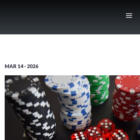
Skip
to
content
MAR 14 - 2026