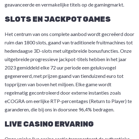
geavanceerde en vermakelijke titels op de gamingmarkt.
SLOTS EN JACKPOT GAMES
Het centrum van ons complete aanbod wordt gecreëerd door
ruim dan 1800 slots, gaand van traditionele fruitmachines tot
hedendaagse 3D-slots met uitgebreide bonusfuncties. Onze
uitgebreide progressieve jackpot-titels hebben in het jaar
2023 gemiddeld elke 72 uur periode een geluksvogel
gegenereerd, met prijzen gaand van tienduizend euro tot
topprijzen van boven het miljoen. Elke game wordt
regelmatig gecontroleerd door externe instanties zoals
eCOGRA om eerlijke RTP-percentages (Return to Player) te
garanderen, die bij ons in doorsnee 96,4% bedragen.
LIVE CASINO ERVARING
Onze unieke live casino sectie transporteert de authentieke