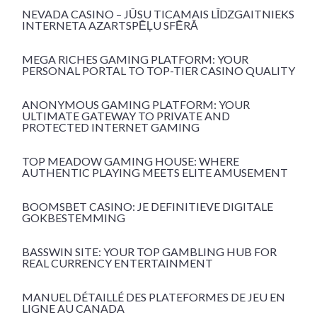
NEVADA CASINO – JŪSU TICAMAIS LĪDZGAITNIEKS
INTERNETA AZARTSPĒĻU SFĒRĀ
MEGA RICHES GAMING PLATFORM: YOUR
PERSONAL PORTAL TO TOP-TIER CASINO QUALITY
ANONYMOUS GAMING PLATFORM: YOUR
ULTIMATE GATEWAY TO PRIVATE AND
PROTECTED INTERNET GAMING
TOP MEADOW GAMING HOUSE: WHERE
AUTHENTIC PLAYING MEETS ELITE AMUSEMENT
BOOMSBET CASINO: JE DEFINITIEVE DIGITALE
GOKBESTEMMING
BASSWIN SITE: YOUR TOP GAMBLING HUB FOR
REAL CURRENCY ENTERTAINMENT
MANUEL DÉTAILLÉ DES PLATEFORMES DE JEU EN
LIGNE AU CANADA