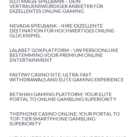
SLOTMAGIE SPIELBANK – DEIN
VERTRAUENSWÜRDIGER ANBIETER FÜR
EXZELLENTES ONLINE-GAMING
NEVADA SPIELBANK – IHRE EXZELLENTE
DESTINATION FÜR HOCHWERTIGES ONLINE-
GLÜCKSSPIEL
LALABET GOKPLATFORM – UW PERSOONLIJKE
BESTEMMING VOOR PREMIUM ONLINE
ENTERTAINMENT
FASTPAY CASINO SITE: ULTRA-FAST
WITHDRAWALS AND ELITE GAMING EXPERIENCE
BETSHAH GAMING PLATFORM: YOUR ELITE
PORTAL TO ONLINE GAMBLING SUPERIORITY
THEPHONE CASINO ONLINE: YOUR PORTAL TO
TOP-TIER SMARTPHONE GAMBLING
SUPERIORITY