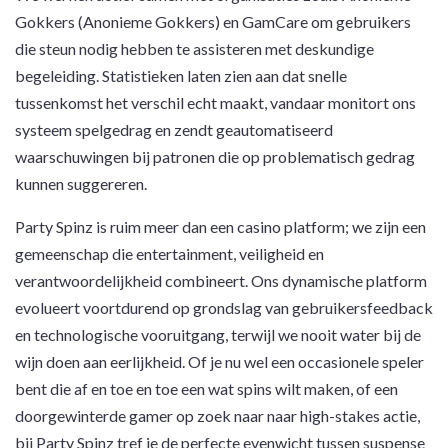
Gokkers (Anonieme Gokkers) en GamCare om gebruikers
die steun nodig hebben te assisteren met deskundige
begeleiding. Statistieken laten zien aan dat snelle
tussenkomst het verschil echt maakt, vandaar monitort ons
systeem spelgedrag en zendt geautomatiseerd
waarschuwingen bij patronen die op problematisch gedrag
kunnen suggereren.
Party Spinz is ruim meer dan een casino platform; we zijn een
gemeenschap die entertainment, veiligheid en
verantwoordelijkheid combineert. Ons dynamische platform
evolueert voortdurend op grondslag van gebruikersfeedback
en technologische vooruitgang, terwijl we nooit water bij de
wijn doen aan eerlijkheid. Of je nu wel een occasionele speler
bent die af en toe en toe een wat spins wilt maken, of een
doorgewinterde gamer op zoek naar naar high-stakes actie,
bij Party Spinz tref je de perfecte evenwicht tussen suspense