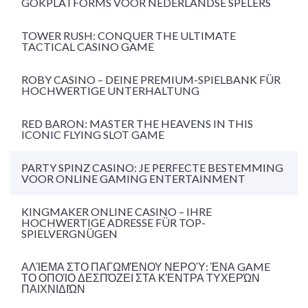
GOKPLATFORMS VOOR NEDERLANDSE SPELERS
TOWER RUSH: CONQUER THE ULTIMATE
TACTICAL CASINO GAME
ROBY CASINO – DEINE PREMIUM-SPIELBANK FÜR
HOCHWERTIGE UNTERHALTUNG
RED BARON: MASTER THE HEAVENS IN THIS
ICONIC FLYING SLOT GAME
PARTY SPINZ CASINO: JE PERFECTE BESTEMMING
VOOR ONLINE GAMING ENTERTAINMENT
KINGMAKER ONLINE CASINO – IHRE
HOCHWERTIGE ADRESSE FÜR TOP-
SPIELVERGNÜGEN
ΑΛΊΕΜΑ ΣΤΟ ΠΑΓΩΜΈΝΟΥ ΝΕΡΟΎ: ΈΝΑ GAME
ΤΟ ΟΠΟΊΟ ΔΕΣΠΌΖΕΙ ΣΤΑ ΚΈΝΤΡΑ ΤΥΧΕΡΏΝ
ΠΑΙΧΝΙΔΙΏΝ