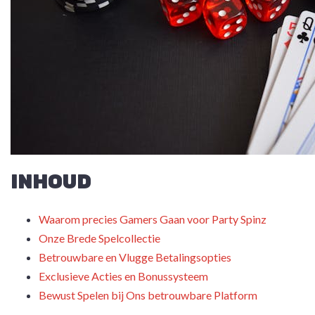
INHOUD
Waarom precies Gamers Gaan voor Party Spinz
Onze Brede Spelcollectie
Betrouwbare en Vlugge Betalingsopties
Exclusieve Acties en Bonussysteem
Bewust Spelen bij Ons betrouwbare Platform