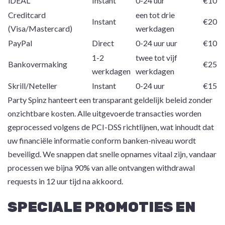
iDEAL
Instant
0-24 uur
€10
Creditcard
een tot drie
Instant
€20
(Visa/Mastercard)
werkdagen
PayPal
Direct
0-24 uur uur
€10
1-2
twee tot vijf
Bankovermaking
€25
werkdagen
werkdagen
Skrill/Neteller
Instant
0-24 uur
€15
Party Spinz hanteert een transparant geldelijk beleid zonder
onzichtbare kosten. Alle uitgevoerde transacties worden
geprocessed volgens de PCI-DSS richtlijnen, wat inhoudt dat
uw financiële informatie conform banken-niveau wordt
beveiligd. We snappen dat snelle opnames vitaal zijn, vandaar
processen we bijna 90% van alle ontvangen withdrawal
requests in 12 uur tijd na akkoord.
SPECIALE PROMOTIES EN