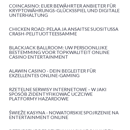
COINCASINO: EUER BEWÄHRTER ANBIETER FÜR
KRYPTOWÄHRUNGS-GLÜCKSSPIEL UND DIGITALE
UNTERHALTUNG
CHICKEN ROAD: PELAA JA ANSAITSE SUOSITUSSA
CRASH-PELITUOTTEESSAMME
BLACKJACK BALLROOM: UW PERSOONLIJKE
BESTEMMING VOOR TOPKWALITEIT ONLINE
CASINO ENTERTAINMENT
ALAWIN CASINO - DEIN BEGLEITER FÜR
EXZELLENTES ONLINE-GAMING
RZETELNE SERWISY INTERNETOWE – W JAKI
SPOSÓB ZIDENTYFIKOWAĆ UCZCIWE
PLATFORMY HAZARDOWE
ŚWIEŻE KASYNA - NOWATORSKIE SPOJRZENIE NA
ENTERTAINMENT ONLINE