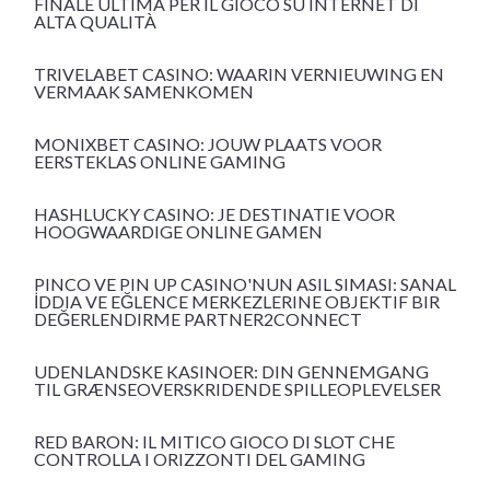
FINALE ULTIMA PER IL GIOCO SU INTERNET DI
ALTA QUALITÀ
TRIVELABET CASINO: WAARIN VERNIEUWING EN
VERMAAK SAMENKOMEN
MONIXBET CASINO: JOUW PLAATS VOOR
EERSTEKLAS ONLINE GAMING
HASHLUCKY CASINO: JE DESTINATIE VOOR
HOOGWAARDIGE ONLINE GAMEN
PINCO VE PIN UP CASINO'NUN ASIL SIMASI: SANAL
İDDIA VE EĞLENCE MERKEZLERINE OBJEKTIF BIR
DEĞERLENDIRME PARTNER2CONNECT
UDENLANDSKE KASINOER: DIN GENNEMGANG
TIL GRÆNSEOVERSKRIDENDE SPILLEOPLEVELSER
RED BARON: IL MITICO GIOCO DI SLOT CHE
CONTROLLA I ORIZZONTI DEL GAMING