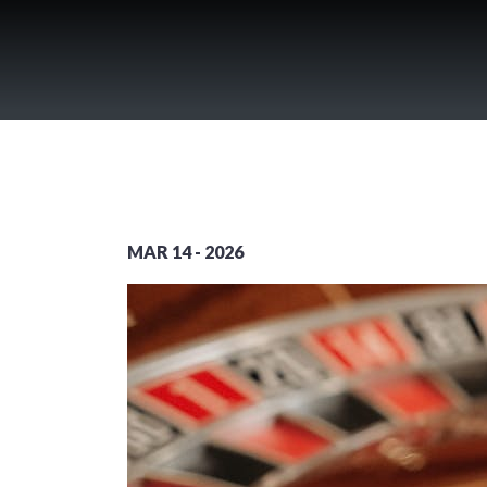
Skip
to
content
MAR 14 - 2026