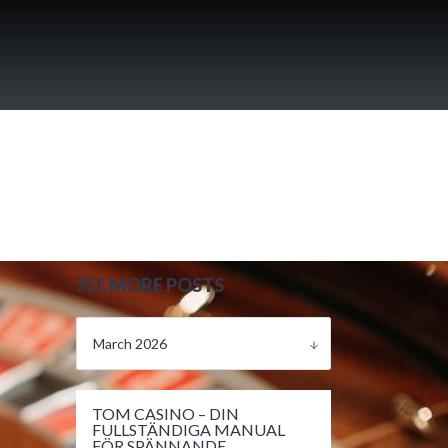
SEE MORE POSTS
March 2026
TOM CASINO – DIN
FULLSTÄNDIGA MANUAL
FÖR SPÄNNANDE