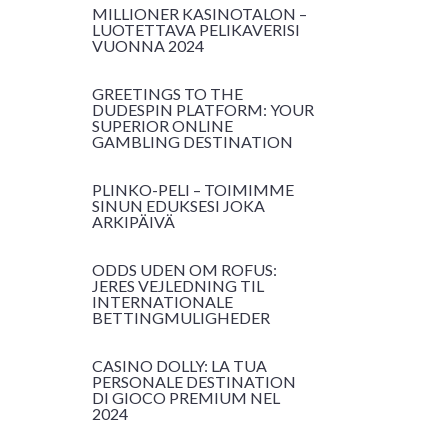
MILLIONER KASINOTALON –
LUOTETTAVA PELIKAVERISI
VUONNA 2024
GREETINGS TO THE
DUDESPIN PLATFORM: YOUR
SUPERIOR ONLINE
GAMBLING DESTINATION
PLINKO-PELI – TOIMIMME
SINUN EDUKSESI JOKA
ARKIPÄIVÄ
ODDS UDEN OM ROFUS:
JERES VEJLEDNING TIL
INTERNATIONALE
BETTINGMULIGHEDER
CASINO DOLLY: LA TUA
PERSONALE DESTINATION
DI GIOCO PREMIUM NEL
2024