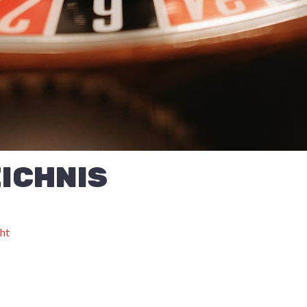
ICHNIS
ht