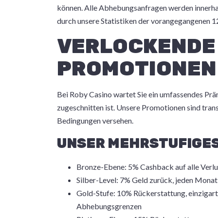
können. Alle Abhebungsanfragen werden innerhal
durch unsere Statistiken der vorangegangenen 1
VERLOCKENDE 
PROMOTIONEN
Bei Roby Casino wartet Sie ein umfassendes Prä
zugeschnitten ist. Unsere Promotionen sind tran
Bedingungen versehen.
UNSER MEHRSTUFIGE
Bronze-Ebene: 5% Cashback auf alle Verlu
Silber-Level: 7% Geld zurück, jeden Mona
Gold-Stufe: 10% Rückerstattung, einzigar
Abhebungsgrenzen