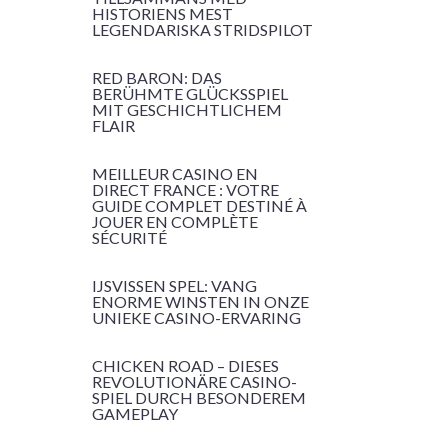
HISTORIENS MEST
LEGENDARISKA STRIDSPILOT
RED BARON: DAS
BERÜHMTE GLÜCKSSPIEL
MIT GESCHICHTLICHEM
FLAIR
MEILLEUR CASINO EN
DIRECT FRANCE : VOTRE
GUIDE COMPLET DESTINÉ À
JOUER EN COMPLÈTE
SÉCURITÉ
IJSVISSEN SPEL: VANG
ENORME WINSTEN IN ONZE
UNIEKE CASINO-ERVARING
CHICKEN ROAD – DIESES
REVOLUTIONÄRE CASINO-
SPIEL DURCH BESONDEREM
GAMEPLAY