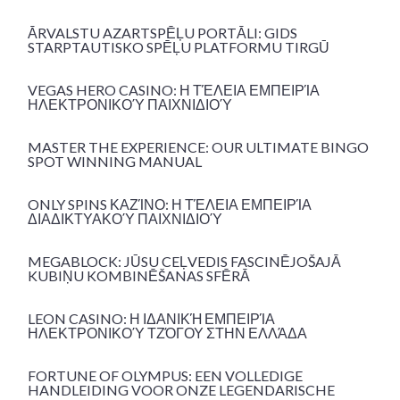
ĀRVALSTU AZARTSPĒĻU PORTĀLI: GIDS
STARPTAUTISKO SPĒĻU PLATFORMU TIRGŪ
VEGAS HERO CASINO: Η ΤΈΛΕΙΑ ΕΜΠΕΙΡΊΑ
ΗΛΕΚΤΡΟΝΙΚΟΎ ΠΑΙΧΝΙΔΙΟΎ
MASTER THE EXPERIENCE: OUR ULTIMATE BINGO
SPOT WINNING MANUAL
ONLY SPINS ΚΑΖΊΝΟ: Η ΤΈΛΕΙΑ ΕΜΠΕΙΡΊΑ
ΔΙΑΔΙΚΤΥΑΚΟΎ ΠΑΙΧΝΙΔΙΟΎ
MEGABLOCK: JŪSU CEĻVEDIS FASCINĒJOŠAJĀ
KUBIŅU KOMBINĒŠANAS SFĒRĀ
LEON CASINO: Η ΙΔΑΝΙΚΉ ΕΜΠΕΙΡΊΑ
ΗΛΕΚΤΡΟΝΙΚΟΎ ΤΖΌΓΟΥ ΣΤΗΝ ΕΛΛΆΔΑ
FORTUNE OF OLYMPUS: EEN VOLLEDIGE
HANDLEIDING VOOR ONZE LEGENDARISCHE