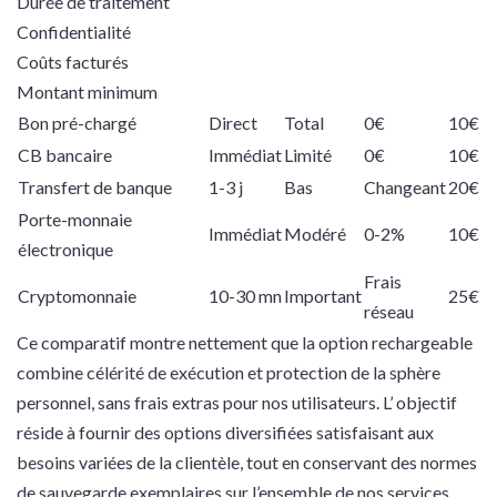
Durée de traitement
Confidentialité
Coûts facturés
Montant minimum
Bon pré-chargé
Direct
Total
0€
10€
CB bancaire
Immédiat
Limité
0€
10€
Transfert de banque
1-3 j
Bas
Changeant
20€
Porte-monnaie
Immédiat
Modéré
0-2%
10€
électronique
Frais
Cryptomonnaie
10-30 mn
Important
25€
réseau
Ce comparatif montre nettement que la option rechargeable
combine célérité de exécution et protection de la sphère
personnel, sans frais extras pour nos utilisateurs. L’ objectif
réside à fournir des options diversifiées satisfaisant aux
besoins variées de la clientèle, tout en conservant des normes
de sauvegarde exemplaires sur l’ensemble de nos services