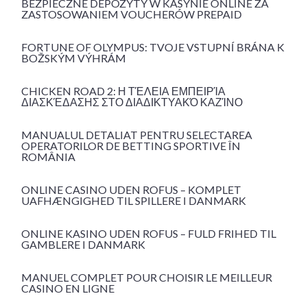
BEZPIECZNE DEPOZYTY W KASYNIE ONLINE ZA
ZASTOSOWANIEM VOUCHERÓW PREPAID
FORTUNE OF OLYMPUS: TVOJE VSTUPNÍ BRÁNA K
BOŽSKÝM VÝHRÁM
CHICKEN ROAD 2: Η ΤΈΛΕΙΑ ΕΜΠΕΙΡΊΑ
ΔΙΑΣΚΈΔΑΣΗΣ ΣΤΟ ΔΙΑΔΙΚΤΥΑΚΌ ΚΑΖΊΝΟ
MANUALUL DETALIAT PENTRU SELECTAREA
OPERATORILOR DE BETTING SPORTIVE ÎN
ROMÂNIA
ONLINE CASINO UDEN ROFUS – KOMPLET
UAFHÆNGIGHED TIL SPILLERE I DANMARK
ONLINE KASINO UDEN ROFUS – FULD FRIHED TIL
GAMBLERE I DANMARK
MANUEL COMPLET POUR CHOISIR LE MEILLEUR
CASINO EN LIGNE