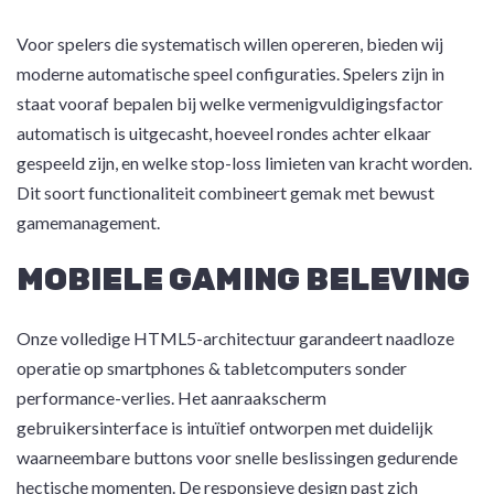
Voor spelers die systematisch willen opereren, bieden wij
moderne automatische speel configuraties. Spelers zijn in
staat vooraf bepalen bij welke vermenigvuldigingsfactor
automatisch is uitgecasht, hoeveel rondes achter elkaar
gespeeld zijn, en welke stop-loss limieten van kracht worden.
Dit soort functionaliteit combineert gemak met bewust
gamemanagement.
MOBIELE GAMING BELEVING
Onze volledige HTML5-architectuur garandeert naadloze
operatie op smartphones & tabletcomputers sonder
performance-verlies. Het aanraakscherm
gebruikersinterface is intuïtief ontworpen met duidelijk
waarneembare buttons voor snelle beslissingen gedurende
hectische momenten. De responsieve design past zich