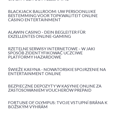
BLACKJACK BALLROOM: UW PERSOONLIJKE
BESTEMMING VOOR TOPKWALITEIT ONLINE
CASINO ENTERTAINMENT
ALAWIN CASINO - DEIN BEGLEITER FÜR
EXZELLENTES ONLINE-GAMING
RZETELNE SERWISY INTERNETOWE – W JAKI
SPOSÓB ZIDENTYFIKOWAĆ UCZCIWE
PLATFORMY HAZARDOWE
ŚWIEŻE KASYNA - NOWATORSKIE SPOJRZENIE NA
ENTERTAINMENT ONLINE
BEZPIECZNE DEPOZYTY W KASYNIE ONLINE ZA
ZASTOSOWANIEM VOUCHERÓW PREPAID
FORTUNE OF OLYMPUS: TVOJE VSTUPNÍ BRÁNA K
BOŽSKÝM VÝHRÁM