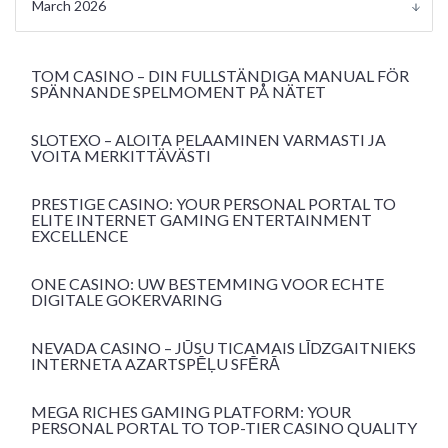
March 2026
TOM CASINO – DIN FULLSTÄNDIGA MANUAL FÖR
SPÄNNANDE SPELMOMENT PÅ NÄTET
SLOTEXO – ALOITA PELAAMINEN VARMASTI JA
VOITA MERKITTÄVÄSTI
PRESTIGE CASINO: YOUR PERSONAL PORTAL TO
ELITE INTERNET GAMING ENTERTAINMENT
EXCELLENCE
ONE CASINO: UW BESTEMMING VOOR ECHTE
DIGITALE GOKERVARING
NEVADA CASINO – JŪSU TICAMAIS LĪDZGAITNIEKS
INTERNETA AZARTSPĒĻU SFĒRĀ
MEGA RICHES GAMING PLATFORM: YOUR
PERSONAL PORTAL TO TOP-TIER CASINO QUALITY