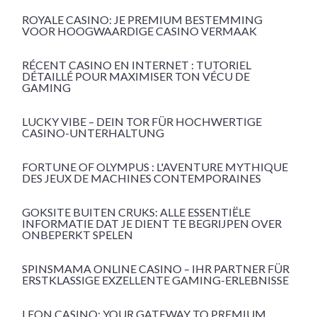
ROYALE CASINO: JE PREMIUM BESTEMMING
VOOR HOOGWAARDIGE CASINO VERMAAK
RÉCENT CASINO EN INTERNET : TUTORIEL
DÉTAILLÉ POUR MAXIMISER TON VÉCU DE
GAMING
LUCKY VIBE – DEIN TOR FÜR HOCHWERTIGE
CASINO-UNTERHALTUNG
FORTUNE OF OLYMPUS : L'AVENTURE MYTHIQUE
DES JEUX DE MACHINES CONTEMPORAINES
GOKSITE BUITEN CRUKS: ALLE ESSENTIËLE
INFORMATIE DAT JE DIENT TE BEGRIJPEN OVER
ONBEPERKT SPELEN
SPINSMAMA ONLINE CASINO – IHR PARTNER FÜR
ERSTKLASSIGE EXZELLENTE GAMING-ERLEBNISSE
LEON CASINO: YOUR GATEWAY TO PREMIUM