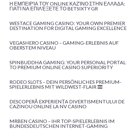
Η ΕΜΠΕΙΡΊΑ ΤΟΥ ONLINE ΚΑΖΊΝΟ ΣΤΗΝ ΕΛΛΆΔΑ:
ΓΙΑΤΊ ΝΑ ΕΠΙΛΈΞΕΤΕ ΤΟ BETSIXTY GR
WESTACE GAMING CASINO: YOUR OWN PREMIER
DESTINATION FOR DIGITAL GAMING EXCELLENCE
VEGASHERO CASINO – GAMING-ERLEBNIS AUF
OBERSTEM NIVEAU
SPINBUDDHA GAMING: YOUR PERSONAL PORTAL
TO PREMIUM ONLINE CASINO SUPERIORITY
RODEO SLOTS – DEIN PERSÖNLICHES PREMIUM-
SPIELERLEBNIS MIT WILDWEST-FLAIR
DESCOPERĂ EXPERIENȚA DIVERTISMENTULUI DE
CAZINOU ONLINE LA NV CASINO
MRBEN CASINO – IHR TOP-SPIELERLEBNIS IM
BUNDESDEUTSCHEN INTERNET-GAMING