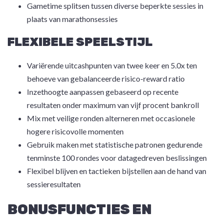
Gametime splitsen tussen diverse beperkte sessies in
plaats van marathonsessies
FLEXIBELE SPEELSTIJL
Variërende uitcashpunten van twee keer en 5.0x ten
behoeve van gebalanceerde risico-reward ratio
Inzethoogte aanpassen gebaseerd op recente
resultaten onder maximum van vijf procent bankroll
Mix met veilige ronden alterneren met occasionele
hogere risicovolle momenten
Gebruik maken met statistische patronen gedurende
tenminste 100 rondes voor datagedreven beslissingen
Flexibel blijven en tactieken bijstellen aan de hand van
sessieresultaten
BONUSFUNCTIES EN