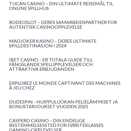
TUCAN CASINO – DIN ULTIMATE REISEMÅL TIL
ONLINE SPILLHUS
RODEOSLOT – DERES SAMARBEIDSPARTNER FOR
AUTENTISK CASINOOPPLEVELSE
MADJOKER KASINO – DERES ULTIMATE
SPILLDESTINASJON I 2024
IBET CASINO – ER TOTALA GUIDE TILL
FÄNGSLANDE SPELUPPLEVELSER OCH
ATTRAKTIVA ERBJUDANDEN
EXPLOREZ LE MONDE CAPTIVANT DES MACHINES
À JEU CHEZ
DUDESPIN - HUIPPULUOKAN PELIELÄMYKSET JA
BONUSTARJOUKSET VUODEN 2025
CASPERO CASINO – DIN ENDELIGE
BESTEMMELSESSTED FOR FØRSTEKLASSES
GAMING-OPPLEVELSER