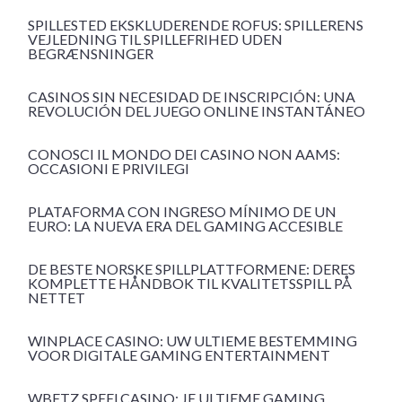
SPILLESTED EKSKLUDERENDE ROFUS: SPILLERENS
VEJLEDNING TIL SPILLEFRIHED UDEN
BEGRÆNSNINGER
CASINOS SIN NECESIDAD DE INSCRIPCIÓN: UNA
REVOLUCIÓN DEL JUEGO ONLINE INSTANTÁNEO
CONOSCI IL MONDO DEI CASINO NON AAMS:
OCCASIONI E PRIVILEGI
PLATAFORMA CON INGRESO MÍNIMO DE UN
EURO: LA NUEVA ERA DEL GAMING ACCESIBLE
DE BESTE NORSKE SPILLPLATTFORMENE: DERES
KOMPLETTE HÅNDBOK TIL KVALITETSSPILL PÅ
NETTET
WINPLACE CASINO: UW ULTIEME BESTEMMING
VOOR DIGITALE GAMING ENTERTAINMENT
WBETZ SPEELCASINO: JE ULTIEME GAMING