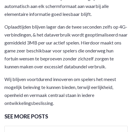
automatisch aan elk schermformaat aan waarbij alle
elementaire informatie goed leesbaar blijft.
Oplaadtijden blijven lager dan de twee seconden zelfs op 4G-
verbindingen, & het dataverbruik wordt geoptimaliseerd naar
gemiddeld 3MB per uur actief spelen. Hierdoor maakt ons
game zeer beschikbaar voor spelers die onderweg hun
fortuin wensen te beproeven zonder zichzelf zorgen te
kunnen maken over excessief databundel verbruik.
Wij blijven voortdurend innoveren om spelers het meest
mogelijk beleving te kunnen bieden, terwijl eerlijkheid,
openheid en vermaak centraal staan in iedere
ontwikkelingsbeslissing.
SEE MORE POSTS