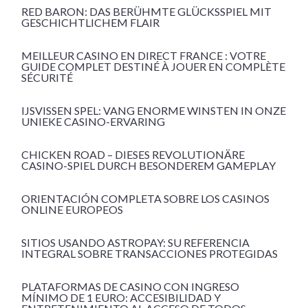
RED BARON: DAS BERÜHMTE GLÜCKSSPIEL MIT
GESCHICHTLICHEM FLAIR
MEILLEUR CASINO EN DIRECT FRANCE : VOTRE
GUIDE COMPLET DESTINÉ À JOUER EN COMPLÈTE
SÉCURITÉ
IJSVISSEN SPEL: VANG ENORME WINSTEN IN ONZE
UNIEKE CASINO-ERVARING
CHICKEN ROAD – DIESES REVOLUTIONÄRE
CASINO-SPIEL DURCH BESONDEREM GAMEPLAY
ORIENTACIÓN COMPLETA SOBRE LOS CASINOS
ONLINE EUROPEOS
SITIOS USANDO ASTROPAY: SU REFERENCIA
INTEGRAL SOBRE TRANSACCIONES PROTEGIDAS
PLATAFORMAS DE CASINO CON INGRESO
MÍNIMO DE 1 EURO: ACCESIBILIDAD Y