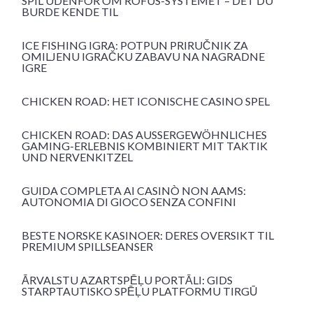
SPIL UDENFOR OM ROFUS-SYSTEMET – DET DU
BURDE KENDE TIL
ICE FISHING IGRA: POTPUN PRIRUČNIK ZA
OMILJENU IGRAČKU ZABAVU NA NAGRADNE
IGRE
CHICKEN ROAD: HET ICONISCHE CASINO SPEL
CHICKEN ROAD: DAS AUSSERGEWÖHNLICHES G
AMING-ERLEBNIS KOMBINIERT MIT TAKTIK U
ND NERVENKITZEL
GUIDA COMPLETA AI CASINÒ NON AAMS:
AUTONOMIA DI GIOCO SENZA CONFINI
BESTE NORSKE KASINOER: DERES OVERSIKT TIL
PREMIUM SPILLSEANSER
ĀRVALSTU AZARTSPĒĻU PORTĀLI: GIDS
STARPTAUTISKO SPĒĻU PLATFORMU TIRGŪ