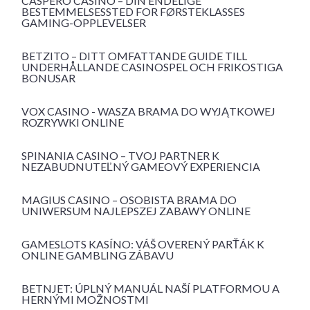
CASPERO CASINO – DIN ENDELIGE
BESTEMMELSESSTED FOR FØRSTEKLASSES
GAMING-OPPLEVELSER
BETZITO – DITT OMFATTANDE GUIDE TILL
UNDERHÅLLANDE CASINOSPEL OCH FRIKOSTIGA
BONUSAR
VOX CASINO - WASZA BRAMA DO WYJĄTKOWEJ
ROZRYWKI ONLINE
SPINANIA CASINO – TVOJ PARTNER K
NEZABUDNUTEĽNÝ GAMEOVÝ EXPERIENCIA
MAGIUS CASINO – OSOBISTA BRAMA DO
UNIWERSUM NAJLEPSZEJ ZABAWY ONLINE
GAMESLOTS KASÍNO: VÁŠ OVERENÝ PARŤÁK K
ONLINE GAMBLING ZÁBAVU
BETNJET: ÚPLNÝ MANUÁL NAŠÍ PLATFORMOU A
HERNÝMI MOŽNOSTMI