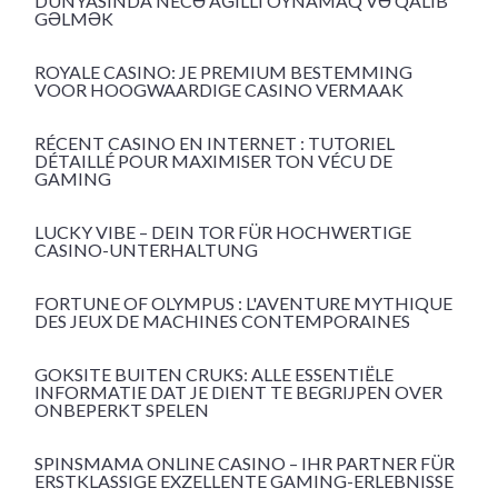
DÜNYASINDA NECƏ AĞILLI OYNAMAQ VƏ QALIB
GƏLMƏK
ROYALE CASINO: JE PREMIUM BESTEMMING
VOOR HOOGWAARDIGE CASINO VERMAAK
RÉCENT CASINO EN INTERNET : TUTORIEL
DÉTAILLÉ POUR MAXIMISER TON VÉCU DE
GAMING
LUCKY VIBE – DEIN TOR FÜR HOCHWERTIGE
CASINO-UNTERHALTUNG
FORTUNE OF OLYMPUS : L'AVENTURE MYTHIQUE
DES JEUX DE MACHINES CONTEMPORAINES
GOKSITE BUITEN CRUKS: ALLE ESSENTIËLE
INFORMATIE DAT JE DIENT TE BEGRIJPEN OVER
ONBEPERKT SPELEN
SPINSMAMA ONLINE CASINO – IHR PARTNER FÜR
ERSTKLASSIGE EXZELLENTE GAMING-ERLEBNISSE