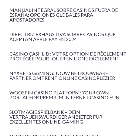
MANUAL INTEGRAL SOBRE CASINOS FUERA DE
ESPAÑA: OPCIONES GLOBALES PARA
APOSTADORES
DIRECTRIZ EXHAUSTIVA SOBRE CASINOS QUE
ACEPTAN APPLE PAY EN 2024
CASINO CASHLIB : VOTRE OPTION DE RÈGLEMENT
PROTÉGÉE POUR JOUER EN LIGNE FACILEMENT
NYXBETS GAMING: JOUW BETROUWBARE
PARTNER OMTRENT ONLINE CASINOPLEZIER
WOOSPIN CASINO PLATFORM: YOUR OWN
PORTAL FOR PREMIUM INTERNET CASINO FUN
SLOTMAGIE SPIELBANK – DEIN
VERTRAUENSWÜRDIGER ANBIETER FÜR
EXZELLENTES ONLINE-GAMING