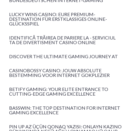
BUNDESDEUTSCHEN INTERNET-GAMING
LUCKY WINS CASINO: EURE PREMIUM-
DESTINATION FÜR ERSTKLASSIGES ONLINE-
GLÜCKSSPIEL
IDENTIFICĂ TRĂIREA DE PARIERE LA - SERVICIUL
TA DE DIVERTISMENT CASINO ONLINE
DISCOVER THE ULTIMATE GAMING JOURNEY AT
CASINOBOSSY CASINO: JOUW ABSOLUTE
BESTEMMING VOOR INTERNET GOKPLEZIER
BETIFY GAMING: YOUR ELITE ENTRANCE TO
CUTTING-EDGE GAMING EXCELLENCE
BASSWIN: THE TOP DESTINATION FOR INTERNET
GAMING EXCELLENCE
PIN UP AZ ÜÇÜN QONAQ YAZISI: ONLAYN KAZINO