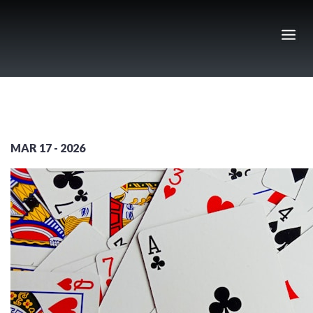
Skip
to
content
MAR 17 - 2026