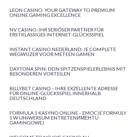
LEON CASINO: YOUR GATEWAY TO PREMIUM
ONLINE GAMING EXCELLENCE
NV CASINO: IHR SERIÖSER PARTNER FÜR
ERSTKLASSIGES INTERNET-GLÜCKSSPIEL
INSTANT CASINO NEDERLAND: JE COMPLETE
WEGWIJZER VOOR METEEN GAMEN
DAYTONA SPIN: DEIN SPITZENSPIELERLEBNIS MIT
BESONDEREN VORTEILEN
BILLYBET CASINO – IHRE EXZELLENTE ADRESSE
FÜR ONLINE-GLÜCKSSPIEL INNERHALB
DEUTSCHLAND
FORMULA 1 KASYNO ONLINE – EMOCJE FORMULY
1 W UNIWERSUM ENTRETENИМЕНTU
GAMINGOWEJ