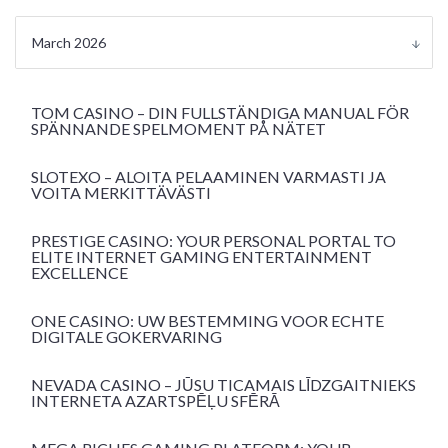
March 2026
TOM CASINO – DIN FULLSTÄNDIGA MANUAL FÖR
SPÄNNANDE SPELMOMENT PÅ NÄTET
SLOTEXO – ALOITA PELAAMINEN VARMASTI JA
VOITA MERKITTÄVÄSTI
PRESTIGE CASINO: YOUR PERSONAL PORTAL TO
ELITE INTERNET GAMING ENTERTAINMENT
EXCELLENCE
ONE CASINO: UW BESTEMMING VOOR ECHTE
DIGITALE GOKERVARING
NEVADA CASINO – JŪSU TICAMAIS LĪDZGAITNIEKS
INTERNETA AZARTSPĒĻU SFĒRĀ