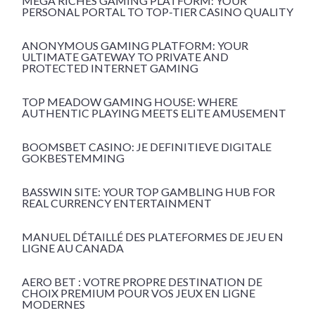
MEGA RICHES GAMING PLATFORM: YOUR
PERSONAL PORTAL TO TOP-TIER CASINO QUALITY
ANONYMOUS GAMING PLATFORM: YOUR
ULTIMATE GATEWAY TO PRIVATE AND
PROTECTED INTERNET GAMING
TOP MEADOW GAMING HOUSE: WHERE
AUTHENTIC PLAYING MEETS ELITE AMUSEMENT
BOOMSBET CASINO: JE DEFINITIEVE DIGITALE
GOKBESTEMMING
BASSWIN SITE: YOUR TOP GAMBLING HUB FOR
REAL CURRENCY ENTERTAINMENT
MANUEL DÉTAILLÉ DES PLATEFORMES DE JEU EN
LIGNE AU CANADA
AERO BET : VOTRE PROPRE DESTINATION DE
CHOIX PREMIUM POUR VOS JEUX EN LIGNE
MODERNES