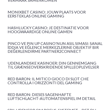
VERMAAK SAMENKOMEN
MONIXBET CASINO: JOUW PLAATS VOOR
EERSTEKLAS ONLINE GAMING
HASHLUCKY CASINO: JE DESTINATIE VOOR
HOOGWAARDIGE ONLINE GAMEN
PINCO VE PIN UP CASINO'NUN ASIL SIMASI: SANAL
İDDIA VE EĞLENCE MERKEZLERINE OBJEKTIF BIR
DEĞERLENDIRME PARTNER2CONNECT
UDENLANDSKE KASINOER: DIN GENNEMGANG
TIL GRÆNSEOVERSKRIDENDE SPILLEOPLEVELSER
RED BARON: IL MITICO GIOCO DI SLOT CHE
CONTROLLA I ORIZZONTI DEL GAMING
RED BARON: DIESES SAGENHAFTE
LUFTSCHLACHT-AUTOMATENSPIEL IM DETAIL