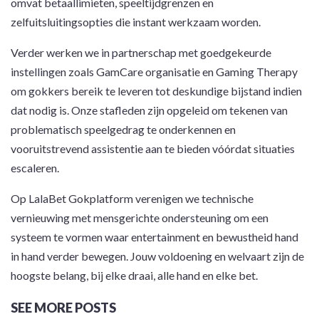
omvat betaallimieten, speeltijdgrenzen en
zelfuitsluitingsopties die instant werkzaam worden.
Verder werken we in partnerschap met goedgekeurde
instellingen zoals GamCare organisatie en Gaming Therapy
om gokkers bereik te leveren tot deskundige bijstand indien
dat nodig is. Onze stafleden zijn opgeleid om tekenen van
problematisch speelgedrag te onderkennen en
vooruitstrevend assistentie aan te bieden vóórdat situaties
escaleren.
Op LalaBet Gokplatform verenigen we technische
vernieuwing met mensgerichte ondersteuning om een
systeem te vormen waar entertainment en bewustheid hand
in hand verder bewegen. Jouw voldoening en welvaart zijn de
hoogste belang, bij elke draai, alle hand en elke bet.
SEE MORE POSTS