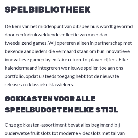
SPELBIBLIOTHEEK
De kern van het middenpunt van dit speelhuis wordt gevormd
door een indrukwekkende collectie van meer dan
tweeduizend games. Wij opereren alleen in partnerschap met
bekende aanbieders die vermaard staan om hun innovatieve
innovatieve gameplay en faire return-to-player cijfers. Elke
kalendermaand integreren we nieuwe spellen toe aan ons
portfolio, opdat u steeds toegang hebt tot de nieuwste
releases en klassieke klassiekers.
GOKKASTEN VOOR ALLE
SPEELBUDGET EN ELKE STIJL
Onze gokkasten-assortiment bevat alles beginnend bij
ouderwetse fruit slots tot moderne videoslots met tal van