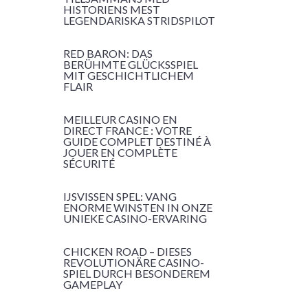
HISTORIENS MEST
LEGENDARISKA STRIDSPILOT
RED BARON: DAS
BERÜHMTE GLÜCKSSPIEL
MIT GESCHICHTLICHEM
FLAIR
MEILLEUR CASINO EN
DIRECT FRANCE : VOTRE
GUIDE COMPLET DESTINÉ À
JOUER EN COMPLÈTE
SÉCURITÉ
IJSVISSEN SPEL: VANG
ENORME WINSTEN IN ONZE
UNIEKE CASINO-ERVARING
CHICKEN ROAD – DIESES
REVOLUTIONÄRE CASINO-
SPIEL DURCH BESONDEREM
GAMEPLAY