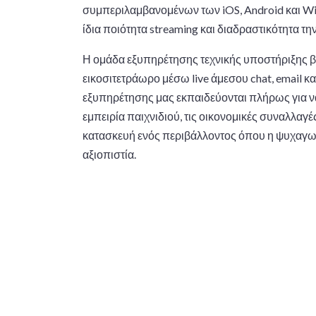
συμπεριλαμβανομένων των iOS, Android και Wi
ίδια ποιότητα streaming και διαδραστικότητα τ
Η ομάδα εξυπηρέτησης τεχνικής υποστήριξης βρί
εικοσιτετράωρο μέσω live άμεσου chat, email κ
εξυπηρέτησης μας εκπαιδεύονται πλήρως για ν
εμπειρία παιχνιδιού, τις οικονομικές συναλλαγέ
κατασκευή ενός περιβάλλοντος όπου η ψυχαγωγ
αξιοπιστία.