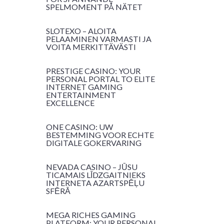
SPELMOMENT PÅ NÄTET
SLOTEXO – ALOITA
PELAAMINEN VARMASTI JA
VOITA MERKITTÄVÄSTI
PRESTIGE CASINO: YOUR
PERSONAL PORTAL TO ELITE
INTERNET GAMING
ENTERTAINMENT
EXCELLENCE
ONE CASINO: UW
BESTEMMING VOOR ECHTE
DIGITALE GOKERVARING
NEVADA CASINO – JŪSU
TICAMAIS LĪDZGAITNIEKS
INTERNETA AZARTSPĒĻU
SFĒRĀ
MEGA RICHES GAMING
PLATFORM: YOUR PERSONAL