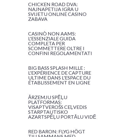
CHICKEN ROAD DVA:
NAJNAPETIJA IGRA U
SVIJETU ONLINE CASINO
ZABAVA
CASINÒ NON AAMS:
L'ESSENZIALE GUIDA
COMPLETA PER
SCOMMETTERE OLTRE I
CONFINI REGOLAMENTATI
BIG BASS SPLASH MILLE :
L'EXPÉRIENCE DE CAPTURE
ULTIME DANS L'ESPACE DU
ÉTABLISSEMENT EN LIGNE
ĀRZEMJU SPĒĻU
PLATFORMAS:
VISAPTVEROŠS CEĻVEDIS
STARPTAUTISKO
AZARTSPĒĻU PORTĀLU VIDĒ
RED BARON: FLYG HÖGT
TILLSAMMANS MED