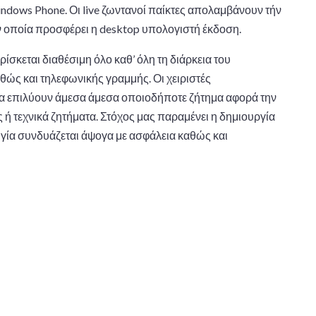
ndows Phone. Οι live ζωντανοί παίκτες απολαμβάνουν τήν
ην οποία προσφέρει η desktop υπολογιστή έκδοση.
σκεται διαθέσιμη όλο καθ’ όλη τη διάρκεια του
αθώς και τηλεφωνικής γραμμής. Οι χειριστές
α επιλύουν άμεσα άμεσα οποιοδήποτε ζήτημα αφορά την
ς ή τεχνικά ζητήματα. Στόχος μας παραμένει η δημιουργία
ία συνδυάζεται άψογα με ασφάλεια καθώς και