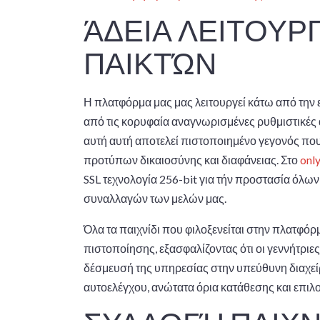
ΆΔΕΙΑ ΛΕΙΤΟΥΡΓ
ΠΑΙΚΤΏΝ
Η πλατφόρμα μας μας λειτουργεί κάτω από την 
από τις κορυφαία αναγνωρισμένες ρυθμιστικές α
αυτή αυτή αποτελεί πιστοποιημένο γεγονός πο
προτύπων δικαιοσύνης και διαφάνειας. Στο
onl
SSL τεχνολογία 256-bit για τήν προστασία όλ
συναλλαγών των μελών μας.
Όλα τα παιχνίδι που φιλοξενείται στην πλατφό
πιστοποίησης, εξασφαλίζοντας ότι οι γεννήτριε
δέσμευσή της υπηρεσίας στην υπεύθυνη διαχείρι
αυτοελέγχου, ανώτατα όρια κατάθεσης και επιλ