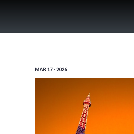
Skip
to
content
MAR 17 - 2026