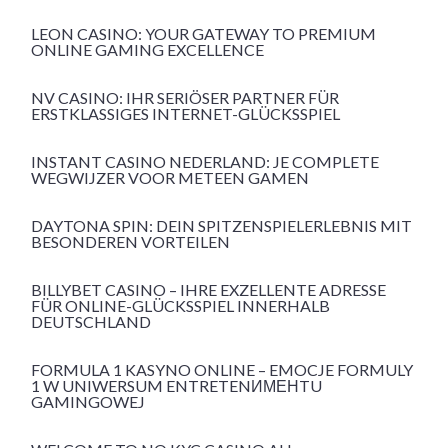
LEON CASINO: YOUR GATEWAY TO PREMIUM
ONLINE GAMING EXCELLENCE
NV CASINO: IHR SERIÖSER PARTNER FÜR
ERSTKLASSIGES INTERNET-GLÜCKSSPIEL
INSTANT CASINO NEDERLAND: JE COMPLETE
WEGWIJZER VOOR METEEN GAMEN
DAYTONA SPIN: DEIN SPITZENSPIELERLEBNIS MIT
BESONDEREN VORTEILEN
BILLYBET CASINO – IHRE EXZELLENTE ADRESSE
FÜR ONLINE-GLÜCKSSPIEL INNERHALB
DEUTSCHLAND
FORMULA 1 KASYNO ONLINE – EMOCJE FORMULY
1 W UNIWERSUM ENTRETENИМЕНTU
GAMINGOWEJ