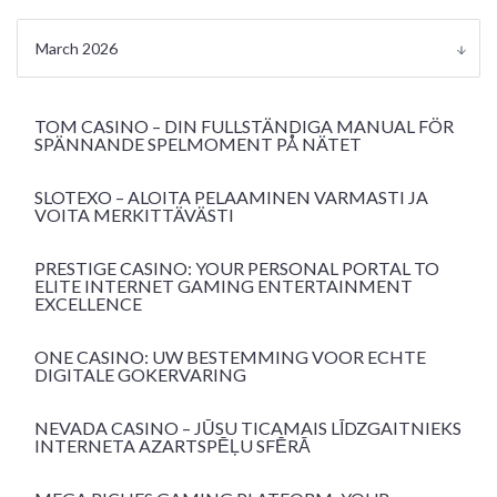
March 2026
TOM CASINO – DIN FULLSTÄNDIGA MANUAL FÖR
SPÄNNANDE SPELMOMENT PÅ NÄTET
SLOTEXO – ALOITA PELAAMINEN VARMASTI JA
VOITA MERKITTÄVÄSTI
PRESTIGE CASINO: YOUR PERSONAL PORTAL TO
ELITE INTERNET GAMING ENTERTAINMENT
EXCELLENCE
ONE CASINO: UW BESTEMMING VOOR ECHTE
DIGITALE GOKERVARING
NEVADA CASINO – JŪSU TICAMAIS LĪDZGAITNIEKS
INTERNETA AZARTSPĒĻU SFĒRĀ