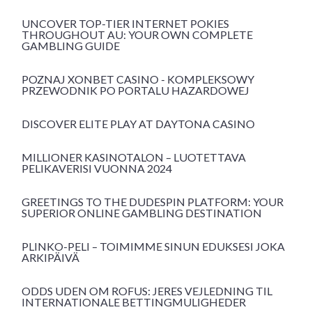
UNCOVER TOP-TIER INTERNET POKIES
THROUGHOUT AU: YOUR OWN COMPLETE
GAMBLING GUIDE
POZNAJ XONBET CASINO - KOMPLEKSOWY
PRZEWODNIK PO PORTALU HAZARDOWEJ
DISCOVER ELITE PLAY AT DAYTONA CASINO
MILLIONER KASINOTALON – LUOTETTAVA
PELIKAVERISI VUONNA 2024
GREETINGS TO THE DUDESPIN PLATFORM: YOUR
SUPERIOR ONLINE GAMBLING DESTINATION
PLINKO-PELI – TOIMIMME SINUN EDUKSESI JOKA
ARKIPÄIVÄ
ODDS UDEN OM ROFUS: JERES VEJLEDNING TIL
INTERNATIONALE BETTINGMULIGHEDER