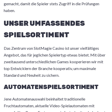
gemacht, damit die Spieler stets Zugriff in die Prüfungen
haben.
UNSER UMFASSENDES
SPIELSORTIMENT
Das Zentrum von SlotMagie Casino ist unser vielfältiges
Angebot, das für jeglichen Spielertyp etwas bietet. Mit über
zweitausend unterschiedlichen Games kooperieren wir mit
top Entwicklern der Branche kooperativ, um maximale
Standard und Neuheit zu sichern.
AUTOMATENSPIELSORTIMENT
Jene Automatenauswahl beinhaltet traditionelle
Fruchtautomaten, aktuelle Video-Spielautomaten mit