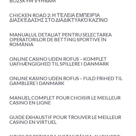
BOŽSKÝM VÝHRÁM
CHICKEN ROAD 2: Η ΤΈΛΕΙΑ ΕΜΠΕΙΡΊΑ
ΔΙΑΣΚΈΔΑΣΗΣ ΣΤΟ ΔΙΑΔΙΚΤΥΑΚΌ ΚΑΖΊΝΟ
MANUALUL DETALIAT PENTRU SELECTAREA
OPERATORILOR DE BETTING SPORTIVE ÎN
ROMÂNIA
ONLINE CASINO UDEN ROFUS – KOMPLET
UAFHÆNGIGHED TIL SPILLERE I DANMARK
ONLINE KASINO UDEN ROFUS – FULD FRIHED TIL
GAMBLERE I DANMARK
MANUEL COMPLET POUR CHOISIR LE MEILLEUR
CASINO EN LIGNE
GUIDE EXHAUSTIF POUR TROUVER LE MEILLEUR
CASINO EN VIRTUEL