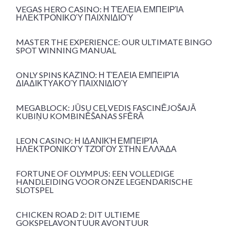
VEGAS HERO CASINO: Η ΤΈΛΕΙΑ ΕΜΠΕΙΡΊΑ
ΗΛΕΚΤΡΟΝΙΚΟΎ ΠΑΙΧΝΙΔΙΟΎ
MASTER THE EXPERIENCE: OUR ULTIMATE BINGO
SPOT WINNING MANUAL
ONLY SPINS ΚΑΖΊΝΟ: Η ΤΈΛΕΙΑ ΕΜΠΕΙΡΊΑ
ΔΙΑΔΙΚΤΥΑΚΟΎ ΠΑΙΧΝΙΔΙΟΎ
MEGABLOCK: JŪSU CEĻVEDIS FASCINĒJOŠAJĀ
KUBIŅU KOMBINĒŠANAS SFĒRĀ
LEON CASINO: Η ΙΔΑΝΙΚΉ ΕΜΠΕΙΡΊΑ
ΗΛΕΚΤΡΟΝΙΚΟΎ ΤΖΌΓΟΥ ΣΤΗΝ ΕΛΛΆΔΑ
FORTUNE OF OLYMPUS: EEN VOLLEDIGE
HANDLEIDING VOOR ONZE LEGENDARISCHE
SLOTSPEL
CHICKEN ROAD 2: DIT ULTIEME
GOKSPELAVONTUUR AVONTUUR