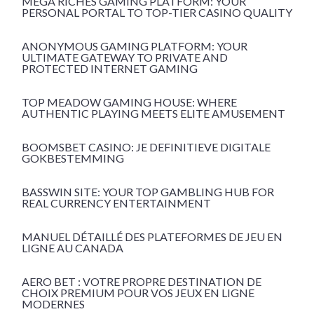
MEGA RICHES GAMING PLATFORM: YOUR
PERSONAL PORTAL TO TOP-TIER CASINO QUALITY
ANONYMOUS GAMING PLATFORM: YOUR
ULTIMATE GATEWAY TO PRIVATE AND
PROTECTED INTERNET GAMING
TOP MEADOW GAMING HOUSE: WHERE
AUTHENTIC PLAYING MEETS ELITE AMUSEMENT
BOOMSBET CASINO: JE DEFINITIEVE DIGITALE
GOKBESTEMMING
BASSWIN SITE: YOUR TOP GAMBLING HUB FOR
REAL CURRENCY ENTERTAINMENT
MANUEL DÉTAILLÉ DES PLATEFORMES DE JEU EN
LIGNE AU CANADA
AERO BET : VOTRE PROPRE DESTINATION DE
CHOIX PREMIUM POUR VOS JEUX EN LIGNE
MODERNES