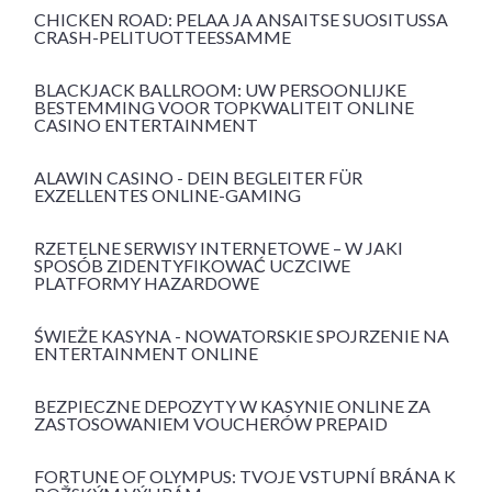
CHICKEN ROAD: PELAA JA ANSAITSE SUOSITUSSA
CRASH-PELITUOTTEESSAMME
BLACKJACK BALLROOM: UW PERSOONLIJKE
BESTEMMING VOOR TOPKWALITEIT ONLINE
CASINO ENTERTAINMENT
ALAWIN CASINO - DEIN BEGLEITER FÜR
EXZELLENTES ONLINE-GAMING
RZETELNE SERWISY INTERNETOWE – W JAKI
SPOSÓB ZIDENTYFIKOWAĆ UCZCIWE
PLATFORMY HAZARDOWE
ŚWIEŻE KASYNA - NOWATORSKIE SPOJRZENIE NA
ENTERTAINMENT ONLINE
BEZPIECZNE DEPOZYTY W KASYNIE ONLINE ZA
ZASTOSOWANIEM VOUCHERÓW PREPAID
FORTUNE OF OLYMPUS: TVOJE VSTUPNÍ BRÁNA K