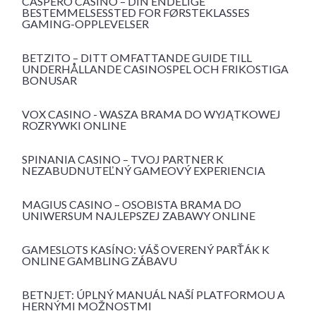
CASPERO CASINO – DIN ENDELIGE
BESTEMMELSESSTED FOR FØRSTEKLASSES
GAMING-OPPLEVELSER
BETZITO – DITT OMFATTANDE GUIDE TILL
UNDERHÅLLANDE CASINOSPEL OCH FRIKOSTIGA
BONUSAR
VOX CASINO - WASZA BRAMA DO WYJĄTKOWEJ
ROZRYWKI ONLINE
SPINANIA CASINO – TVOJ PARTNER K
NEZABUDNUTEĽNÝ GAMEOVÝ EXPERIENCIA
MAGIUS CASINO – OSOBISTA BRAMA DO
UNIWERSUM NAJLEPSZEJ ZABAWY ONLINE
GAMESLOTS KASÍNO: VÁŠ OVERENÝ PARŤÁK K
ONLINE GAMBLING ZÁBAVU
BETNJET: ÚPLNÝ MANUÁL NAŠÍ PLATFORMOU A
HERNÝMI MOŽNOSTMI