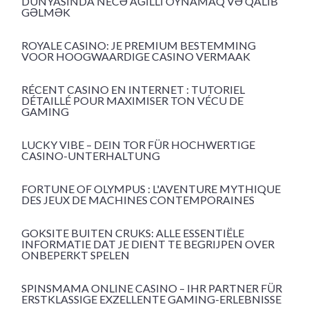
DÜNYASINDA NECƏ AĞILLI OYNAMAQ VƏ QALIB
GƏLMƏK
ROYALE CASINO: JE PREMIUM BESTEMMING
VOOR HOOGWAARDIGE CASINO VERMAAK
RÉCENT CASINO EN INTERNET : TUTORIEL
DÉTAILLÉ POUR MAXIMISER TON VÉCU DE
GAMING
LUCKY VIBE – DEIN TOR FÜR HOCHWERTIGE
CASINO-UNTERHALTUNG
FORTUNE OF OLYMPUS : L'AVENTURE MYTHIQUE
DES JEUX DE MACHINES CONTEMPORAINES
GOKSITE BUITEN CRUKS: ALLE ESSENTIËLE
INFORMATIE DAT JE DIENT TE BEGRIJPEN OVER
ONBEPERKT SPELEN
SPINSMAMA ONLINE CASINO – IHR PARTNER FÜR
ERSTKLASSIGE EXZELLENTE GAMING-ERLEBNISSE