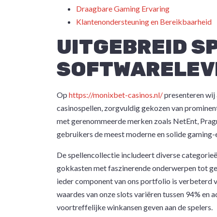
Draagbare Gaming Ervaring
Klantenondersteuning en Bereikbaarheid
UITGEBREID S
SOFTWARELEV
Op
https://monixbet-casinos.nl/
presenteren wij 
casinospellen, zorgvuldig gekozen van prominent
met gerenommeerde merken zoals NetEnt, Pragm
gebruikers de meest moderne en solide gaming-e
De spellencollectie includeert diverse categorieë
gokkasten met faszinerende onderwerpen tot geso
ieder component van ons portfolio is verbeterd 
waardes van onze slots variëren tussen 94% en a
voortreffelijke winkansen geven aan de spelers.