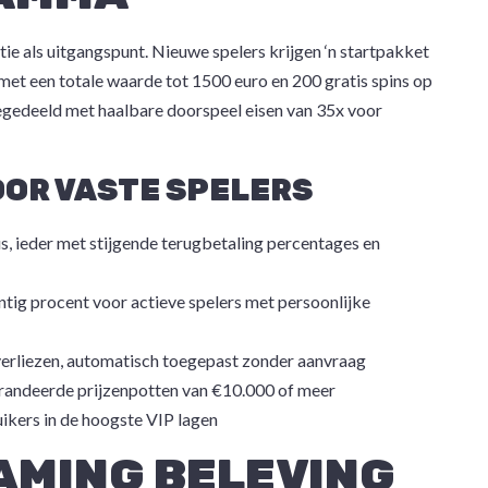
e als uitgangspunt. Nieuwe spelers krijgen ‘n startpakket
s, met een totale waarde tot 1500 euro en 200 gratis spins op
eegedeeld met haalbare doorspeel eisen van 35x voor
OOR VASTE SPELERS
 ieder met stijgende terugbetaling percentages en
ntig procent voor actieve spelers met persoonlijke
erliezen, automatisch toegepast zonder aanvraag
randeerde prijzenpotten van €10.000 of meer
ikers in de hoogste VIP lagen
AMING BELEVING