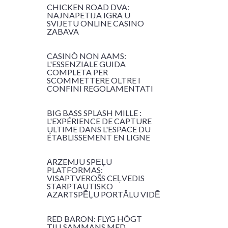
CHICKEN ROAD DVA:
NAJNAPETIJA IGRA U
SVIJETU ONLINE CASINO
ZABAVA
CASINÒ NON AAMS:
L'ESSENZIALE GUIDA
COMPLETA PER
SCOMMETTERE OLTRE I
CONFINI REGOLAMENTATI
BIG BASS SPLASH MILLE :
L'EXPÉRIENCE DE CAPTURE
ULTIME DANS L'ESPACE DU
ÉTABLISSEMENT EN LIGNE
ĀRZEMJU SPĒĻU
PLATFORMAS:
VISAPTVEROŠS CEĻVEDIS
STARPTAUTISKO
AZARTSPĒĻU PORTĀLU VIDĒ
RED BARON: FLYG HÖGT
TILLSAMMANS MED