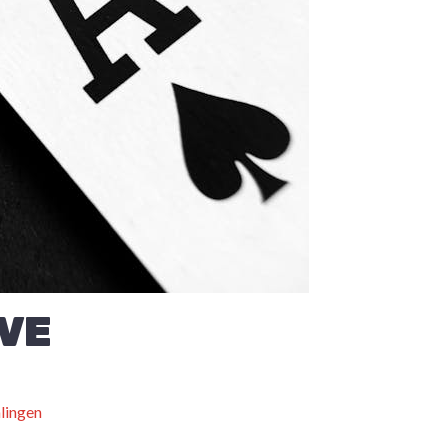
VE
lingen