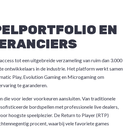
PELPORTFOLIO EN
ERANCIERS
access tot een uitgebreide verzameling van ruim dan 3.000
e ontwikkelaars in de industrie. Het platform werkt samen
atic Play, Evolution Gaming en Microgaming om
rvaring te garanderen.
n die voor ieder voorkeuren aansluiten. Van traditionele
fisticeerde bordspellen met professionele live dealers,
voor hoogste speelplezier. De Return to Player (RTP)
chtennegentig procent, waarbij vele favoriete games