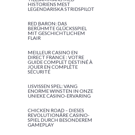
HISTORIENS MEST
LEGENDARISKA STRIDSPILOT
RED BARON: DAS
BERÜHMTE GLÜCKSSPIEL
MIT GESCHICHTLICHEM
FLAIR
MEILLEUR CASINO EN
DIRECT FRANCE : VOTRE
GUIDE COMPLET DESTINÉ À
JOUER EN COMPLÈTE
SÉCURITÉ
IJSVISSEN SPEL: VANG
ENORME WINSTEN IN ONZE
UNIEKE CASINO-ERVARING
CHICKEN ROAD – DIESES
REVOLUTIONÄRE CASINO-
SPIEL DURCH BESONDEREM
GAMEPLAY