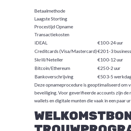
Betaalmethode
Laagste Storting
Procestijd Opname
Transactiekosten
iDEAL
€10
0-24 uur
Creditcards (Visa/Mastercard)
€20
1-3 busines
Skrill/Neteller
€10
0-12 uur
Bitcoin/Ethereum
€25
0-2 uur
Bankoverschrijving
€50
3-5 werkda
Deze opnameprocedure is geoptimaliseerd om va
beveiliging. Voor geverifieerde accounts zijn d
wallets en digitale munten die vaak in een paar 
WELKOMSTBON
TROUWPROGR