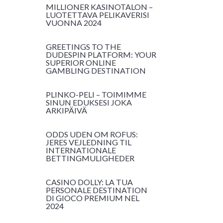
MILLIONER KASINOTALON –
LUOTETTAVA PELIKAVERISI
VUONNA 2024
GREETINGS TO THE
DUDESPIN PLATFORM: YOUR
SUPERIOR ONLINE
GAMBLING DESTINATION
PLINKO-PELI – TOIMIMME
SINUN EDUKSESI JOKA
ARKIPÄIVÄ
ODDS UDEN OM ROFUS:
JERES VEJLEDNING TIL
INTERNATIONALE
BETTINGMULIGHEDER
CASINO DOLLY: LA TUA
PERSONALE DESTINATION
DI GIOCO PREMIUM NEL
2024