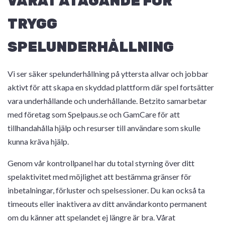
VÅRAT ÅTAGANDE FÖR
TRYGG
SPELUNDERHÅLLNING
Vi ser säker spelunderhållning på yttersta allvar och jobbar
aktivt för att skapa en skyddad plattform där spel fortsätter
vara underhållande och underhållande. Betzito samarbetar
med företag som Spelpaus.se och GamCare för att
tillhandahålla hjälp och resurser till användare som skulle
kunna kräva hjälp.
Genom vår kontrollpanel har du total styrning över ditt
spelaktivitet med möjlighet att bestämma gränser för
inbetalningar, förluster och spelsessioner. Du kan också ta
timeouts eller inaktivera av ditt användarkonto permanent
om du känner att spelandet ej längre är bra. Vårat