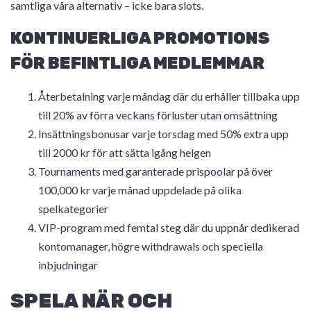
samtliga våra alternativ – icke bara slots.
KONTINUERLIGA PROMOTIONS
FÖR BEFINTLIGA MEDLEMMAR
Återbetalning varje måndag där du erhåller tillbaka upp
till 20% av förra veckans förluster utan omsättning
Insättningsbonusar varje torsdag med 50% extra upp
till 2000 kr för att sätta igång helgen
Tournaments med garanterade prispoolar på över
100,000 kr varje månad uppdelade på olika
spelkategorier
VIP-program med femtal steg där du uppnår dedikerad
kontomanager, högre withdrawals och speciella
inbjudningar
SPELA NÄR OCH