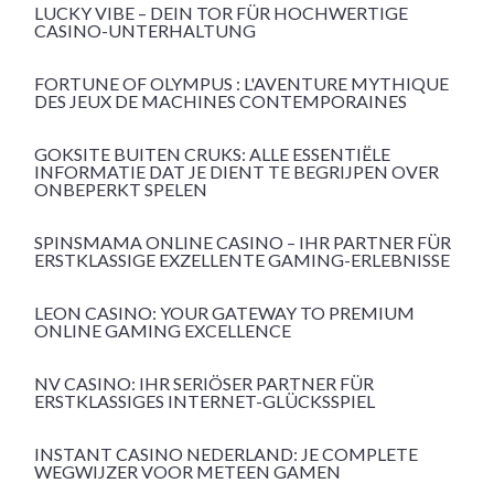
LUCKY VIBE – DEIN TOR FÜR HOCHWERTIGE
CASINO-UNTERHALTUNG
FORTUNE OF OLYMPUS : L'AVENTURE MYTHIQUE
DES JEUX DE MACHINES CONTEMPORAINES
GOKSITE BUITEN CRUKS: ALLE ESSENTIËLE
INFORMATIE DAT JE DIENT TE BEGRIJPEN OVER
ONBEPERKT SPELEN
SPINSMAMA ONLINE CASINO – IHR PARTNER FÜR
ERSTKLASSIGE EXZELLENTE GAMING-ERLEBNISSE
LEON CASINO: YOUR GATEWAY TO PREMIUM
ONLINE GAMING EXCELLENCE
NV CASINO: IHR SERIÖSER PARTNER FÜR
ERSTKLASSIGES INTERNET-GLÜCKSSPIEL
INSTANT CASINO NEDERLAND: JE COMPLETE
WEGWIJZER VOOR METEEN GAMEN