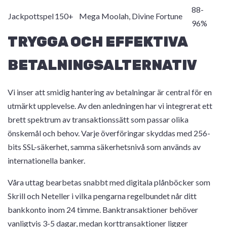
88-
Jackpottspel
150+
Mega Moolah, Divine Fortune
96%
TRYGGA OCH EFFEKTIVA
BETALNINGSALTERNATIV
Vi inser att smidig hantering av betalningar är central för en
utmärkt upplevelse. Av den anledningen har vi integrerat ett
brett spektrum av transaktionssätt som passar olika
önskemål och behov. Varje överföringar skyddas med 256-
bits SSL-säkerhet, samma säkerhetsnivå som används av
internationella banker.
Våra uttag bearbetas snabbt med digitala plånböcker som
Skrill och Neteller i vilka pengarna regelbundet når ditt
bankkonto inom 24 timme. Banktransaktioner behöver
vanligtvis 3-5 dagar, medan korttransaktioner ligger