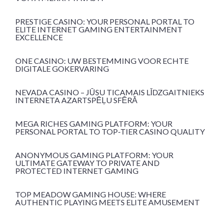
PRESTIGE CASINO: YOUR PERSONAL PORTAL TO
ELITE INTERNET GAMING ENTERTAINMENT
EXCELLENCE
ONE CASINO: UW BESTEMMING VOOR ECHTE
DIGITALE GOKERVARING
NEVADA CASINO – JŪSU TICAMAIS LĪDZGAITNIEKS
INTERNETA AZARTSPĒĻU SFĒRĀ
MEGA RICHES GAMING PLATFORM: YOUR
PERSONAL PORTAL TO TOP-TIER CASINO QUALITY
ANONYMOUS GAMING PLATFORM: YOUR
ULTIMATE GATEWAY TO PRIVATE AND
PROTECTED INTERNET GAMING
TOP MEADOW GAMING HOUSE: WHERE
AUTHENTIC PLAYING MEETS ELITE AMUSEMENT