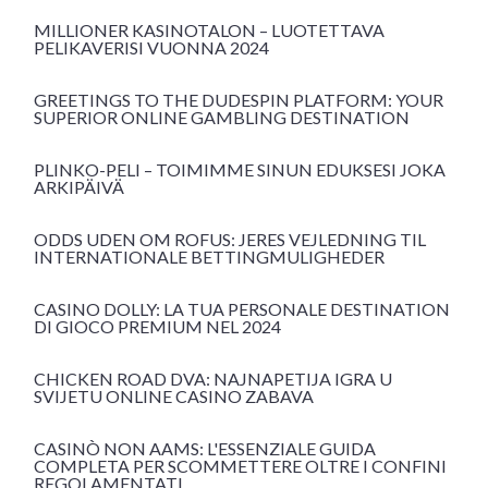
MILLIONER KASINOTALON – LUOTETTAVA
PELIKAVERISI VUONNA 2024
GREETINGS TO THE DUDESPIN PLATFORM: YOUR
SUPERIOR ONLINE GAMBLING DESTINATION
PLINKO-PELI – TOIMIMME SINUN EDUKSESI JOKA
ARKIPÄIVÄ
ODDS UDEN OM ROFUS: JERES VEJLEDNING TIL
INTERNATIONALE BETTINGMULIGHEDER
CASINO DOLLY: LA TUA PERSONALE DESTINATION
DI GIOCO PREMIUM NEL 2024
CHICKEN ROAD DVA: NAJNAPETIJA IGRA U
SVIJETU ONLINE CASINO ZABAVA
CASINÒ NON AAMS: L'ESSENZIALE GUIDA
COMPLETA PER SCOMMETTERE OLTRE I CONFINI
REGOLAMENTATI