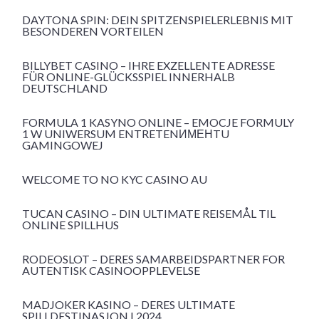
DAYTONA SPIN: DEIN SPITZENSPIELERLEBNIS MIT
BESONDEREN VORTEILEN
BILLYBET CASINO – IHRE EXZELLENTE ADRESSE
FÜR ONLINE-GLÜCKSSPIEL INNERHALB
DEUTSCHLAND
FORMULA 1 KASYNO ONLINE – EMOCJE FORMULY
1 W UNIWERSUM ENTRETENИМЕНTU
GAMINGOWEJ
WELCOME TO NO KYC CASINO AU
TUCAN CASINO – DIN ULTIMATE REISEMÅL TIL
ONLINE SPILLHUS
RODEOSLOT – DERES SAMARBEIDSPARTNER FOR
AUTENTISK CASINOOPPLEVELSE
MADJOKER KASINO – DERES ULTIMATE
SPILLDESTINASJON I 2024