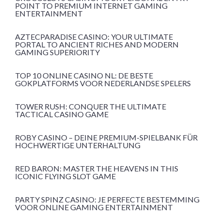
POINT TO PREMIUM INTERNET GAMING
ENTERTAINMENT
AZTECPARADISE CASINO: YOUR ULTIMATE
PORTAL TO ANCIENT RICHES AND MODERN
GAMING SUPERIORITY
TOP 10 ONLINE CASINO NL: DE BESTE
GOKPLATFORMS VOOR NEDERLANDSE SPELERS
TOWER RUSH: CONQUER THE ULTIMATE
TACTICAL CASINO GAME
ROBY CASINO – DEINE PREMIUM-SPIELBANK FÜR
HOCHWERTIGE UNTERHALTUNG
RED BARON: MASTER THE HEAVENS IN THIS
ICONIC FLYING SLOT GAME
PARTY SPINZ CASINO: JE PERFECTE BESTEMMING
VOOR ONLINE GAMING ENTERTAINMENT