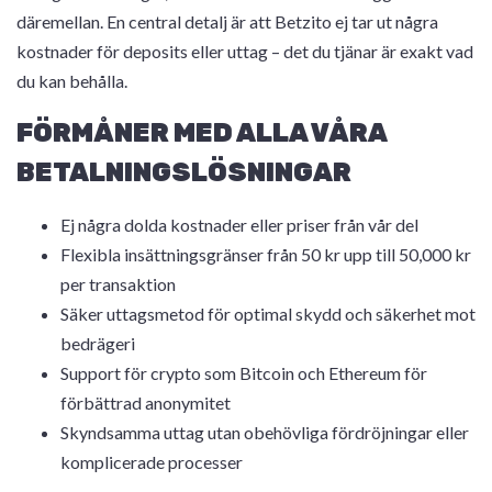
däremellan. En central detalj är att Betzito ej tar ut några
kostnader för deposits eller uttag – det du tjänar är exakt vad
du kan behålla.
FÖRMÅNER MED ALLA VÅRA
BETALNINGSLÖSNINGAR
Ej några dolda kostnader eller priser från vår del
Flexibla insättningsgränser från 50 kr upp till 50,000 kr
per transaktion
Säker uttagsmetod för optimal skydd och säkerhet mot
bedrägeri
Support för crypto som Bitcoin och Ethereum för
förbättrad anonymitet
Skyndsamma uttag utan obehövliga fördröjningar eller
komplicerade processer