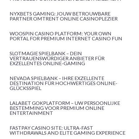
NYXBETS GAMING: JOUW BETROUWBARE
PARTNER OMTRENT ONLINE CASINOPLEZIER
WOOSPIN CASINO PLATFORM: YOUR OWN
PORTAL FOR PREMIUM INTERNET CASINO FUN
SLOTMAGIE SPIELBANK – DEIN
VERTRAUENSWÜRDIGER ANBIETER FÜR
EXZELLENTES ONLINE-GAMING
NEVADA SPIELBANK – IHRE EXZELLENTE
DESTINATION FÜR HOCHWERTIGES ONLINE-
GLÜCKSSPIEL
LALABET GOKPLATFORM – UW PERSOONLIJKE
BESTEMMING VOOR PREMIUM ONLINE
ENTERTAINMENT
FASTPAY CASINO SITE: ULTRA-FAST
WITHDRAWALS AND ELITE GAMING EXPERIENCE