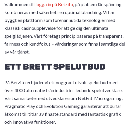
Välkommen till
logga in på Betzito
, på platsen där spänning
kombineras med säkerhet i en optimal blandning. Vi har
byggt en plattform som förenar nutida teknologier med
klassisk casinoupplevelse för att ge dig den ultimata
spelglädjenen. Vårt företags princip baseras på transparens,
fairness och kundfokus – värderingar som finns i samtliga del
av vår tjänst.
ETT BRETT SPELUTBUD
På Betzito erbjuder vi ett noggrant utvalt spelutbud med
över 3000 alternativ från industrins ledande spelutvecklare.
Vårt samarbete med utvecklare som NetEnt, Microgaming,
Pragmatic Play och Evolution Gaming garanterar att du får
åtkomst till titlar av finaste standard med fantastisk grafik
och innovativa funktioner.