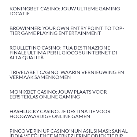
KONINGBET CASINO: JOUW ULTIEME GAMING
LOCATIE
BROWINNER: YOUR OWN ENTRY POINT TO TOP-
TIER GAME PLAYING ENTERTAINMENT
ROULLETINO CASINO: TUA DESTINAZIONE
FINALE ULTIMA PER IL GIOCO SU INTERNET DI
ALTA QUALITÀ
TRIVELABET CASINO: WAARIN VERNIEUWING EN
VERMAAK SAMENKOMEN
MONIXBET CASINO: JOUW PLAATS VOOR
EERSTEKLAS ONLINE GAMING
HASHLUCKY CASINO: JE DESTINATIE VOOR
HOOGWAARDIGE ONLINE GAMEN
PINCO VE PIN UP CASINO'NUN ASIL SIMASI: SANAL
İDDIA VE EĞLENCE MERKEZLERINE OBJEKTIF BIR