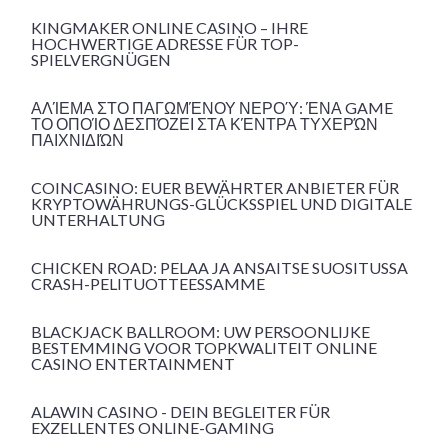
KINGMAKER ONLINE CASINO – IHRE
HOCHWERTIGE ADRESSE FÜR TOP-
SPIELVERGNÜGEN
ΑΛΊΕΜΑ ΣΤΟ ΠΑΓΩΜΈΝΟΥ ΝΕΡΟΎ: ΈΝΑ GAME
ΤΟ ΟΠΟΊΟ ΔΕΣΠΌΖΕΙ ΣΤΑ ΚΈΝΤΡΑ ΤΥΧΕΡΏΝ
ΠΑΙΧΝΙΔΙΏΝ
COINCASINO: EUER BEWÄHRTER ANBIETER FÜR
KRYPTOWÄHRUNGS-GLÜCKSSPIEL UND DIGITALE
UNTERHALTUNG
CHICKEN ROAD: PELAA JA ANSAITSE SUOSITUSSA
CRASH-PELITUOTTEESSAMME
BLACKJACK BALLROOM: UW PERSOONLIJKE
BESTEMMING VOOR TOPKWALITEIT ONLINE
CASINO ENTERTAINMENT
ALAWIN CASINO - DEIN BEGLEITER FÜR
EXZELLENTES ONLINE-GAMING