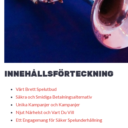
INNEHÅLLSFÖRTECKNING
Vårt Brett Spelutbud
Säkra och Smidiga Betalningsalternativ
Unika Kampanjer och Kampanjer
Njut Närhelst och Vart Du Vill
Ett Engagemang för Säker Spelunderhållning