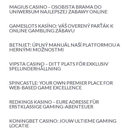
MAGIUS CASINO – OSOBISTA BRAMA DO
UNIWERSUM NAJLEPSZEJ ZABAWY ONLINE
GAMESLOTS KASÍNO: VÁŠ OVERENÝ PARŤÁK K
ONLINE GAMBLING ZÁBAVU
BETNJET: ÚPLNÝ MANUÁL NAŠÍ PLATFORMOU A
HERNÝMI MOŽNOSTMI
VIPSTA CASINO – DITT PLATS FÖR EXKLUSIV
SPELUNDERHÅLLNING
SPINCASTLE: YOUR OWN PREMIER PLACE FOR
WEB-BASED GAME EXCELLENCE
REDKINGS KASINO – EURE ADRESSE FÜR
ERSTKLASSIGE GAMING-ABENTEUER
KONINGBET CASINO: JOUW ULTIEME GAMING
LOCATIE