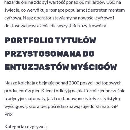
hazardu online zdobył wartość ponad 66 miliardów USD na
świecie, co weryfikuje rosnące popularność entretenimentem
cyfrową. Nasz operator stawiamy na nowości cyfrowe i
dostosowane wrażenia dla wszystkich użytkownika.
PORTFOLIO TYTUŁÓW
PRZYSTOSOWANA DO
ENTUZJASTÓW WYŚCIGÓW
Nasze kolekcja obejmuje ponad 2800 pozycji od topowych
producentów gier. Klienci odkryją na platformie jednocześnie
tradycyjne automaty, jak i rozbudowane tytuły z stylistyką
wyścigową, która bezpośrednio nawiązuje do klimatu GP
Prix.
Kategoria rozgrywek