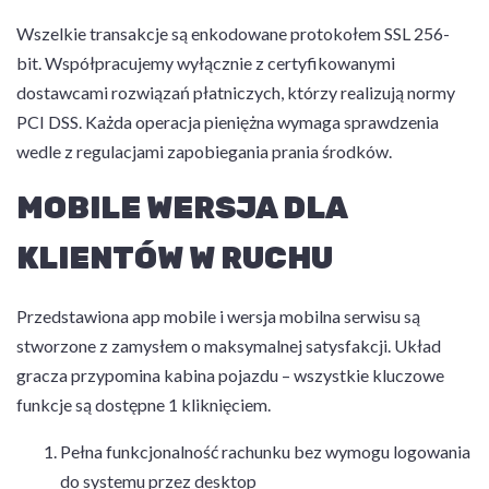
Wszelkie transakcje są enkodowane protokołem SSL 256-
bit. Współpracujemy wyłącznie z certyfikowanymi
dostawcami rozwiązań płatniczych, którzy realizują normy
PCI DSS. Każda operacja pieniężna wymaga sprawdzenia
wedle z regulacjami zapobiegania prania środków.
MOBILE WERSJA DLA
KLIENTÓW W RUCHU
Przedstawiona app mobile i wersja mobilna serwisu są
stworzone z zamysłem o maksymalnej satysfakcji. Układ
gracza przypomina kabina pojazdu – wszystkie kluczowe
funkcje są dostępne 1 kliknięciem.
Pełna funkcjonalność rachunku bez wymogu logowania
do systemu przez desktop