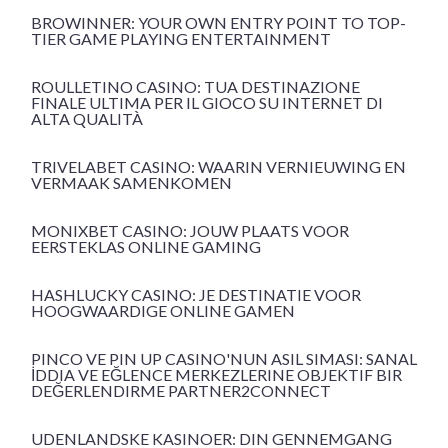
BROWINNER: YOUR OWN ENTRY POINT TO TOP-
TIER GAME PLAYING ENTERTAINMENT
ROULLETINO CASINO: TUA DESTINAZIONE
FINALE ULTIMA PER IL GIOCO SU INTERNET DI
ALTA QUALITÀ
TRIVELABET CASINO: WAARIN VERNIEUWING EN
VERMAAK SAMENKOMEN
MONIXBET CASINO: JOUW PLAATS VOOR
EERSTEKLAS ONLINE GAMING
HASHLUCKY CASINO: JE DESTINATIE VOOR
HOOGWAARDIGE ONLINE GAMEN
PINCO VE PIN UP CASINO'NUN ASIL SIMASI: SANAL
İDDIA VE EĞLENCE MERKEZLERINE OBJEKTIF BIR
DEĞERLENDIRME PARTNER2CONNECT
UDENLANDSKE KASINOER: DIN GENNEMGANG