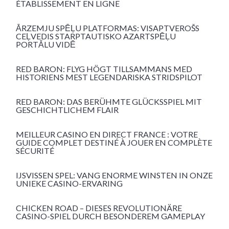
ÉTABLISSEMENT EN LIGNE
ĀRZEMJU SPĒĻU PLATFORMAS: VISAPTVEROŠS
CEĻVEDIS STARPTAUTISKO AZARTSPĒĻU
PORTĀLU VIDĒ
RED BARON: FLYG HÖGT TILLSAMMANS MED
HISTORIENS MEST LEGENDARISKA STRIDSPILOT
RED BARON: DAS BERÜHMTE GLÜCKSSPIEL MIT
GESCHICHTLICHEM FLAIR
MEILLEUR CASINO EN DIRECT FRANCE : VOTRE
GUIDE COMPLET DESTINÉ À JOUER EN COMPLÈTE
SÉCURITÉ
IJSVISSEN SPEL: VANG ENORME WINSTEN IN ONZE
UNIEKE CASINO-ERVARING
CHICKEN ROAD – DIESES REVOLUTIONÄRE
CASINO-SPIEL DURCH BESONDEREM GAMEPLAY