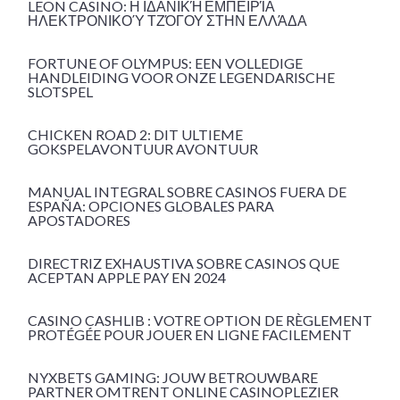
LEON CASINO: Η ΙΔΑΝΙΚΉ ΕΜΠΕΙΡΊΑ
ΗΛΕΚΤΡΟΝΙΚΟΎ ΤΖΌΓΟΥ ΣΤΗΝ ΕΛΛΆΔΑ
FORTUNE OF OLYMPUS: EEN VOLLEDIGE
HANDLEIDING VOOR ONZE LEGENDARISCHE
SLOTSPEL
CHICKEN ROAD 2: DIT ULTIEME
GOKSPELAVONTUUR AVONTUUR
MANUAL INTEGRAL SOBRE CASINOS FUERA DE
ESPAÑA: OPCIONES GLOBALES PARA
APOSTADORES
DIRECTRIZ EXHAUSTIVA SOBRE CASINOS QUE
ACEPTAN APPLE PAY EN 2024
CASINO CASHLIB : VOTRE OPTION DE RÈGLEMENT
PROTÉGÉE POUR JOUER EN LIGNE FACILEMENT
NYXBETS GAMING: JOUW BETROUWBARE
PARTNER OMTRENT ONLINE CASINOPLEZIER