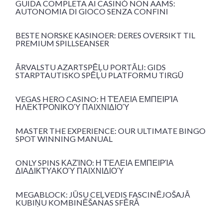
GUIDA COMPLETA AI CASINÒ NON AAMS:
AUTONOMIA DI GIOCO SENZA CONFINI
BESTE NORSKE KASINOER: DERES OVERSIKT TIL
PREMIUM SPILLSEANSER
ĀRVALSTU AZARTSPĒĻU PORTĀLI: GIDS
STARPTAUTISKO SPĒĻU PLATFORMU TIRGŪ
VEGAS HERO CASINO: Η ΤΈΛΕΙΑ ΕΜΠΕΙΡΊΑ
ΗΛΕΚΤΡΟΝΙΚΟΎ ΠΑΙΧΝΙΔΙΟΎ
MASTER THE EXPERIENCE: OUR ULTIMATE BINGO
SPOT WINNING MANUAL
ONLY SPINS ΚΑΖΊΝΟ: Η ΤΈΛΕΙΑ ΕΜΠΕΙΡΊΑ
ΔΙΑΔΙΚΤΥΑΚΟΎ ΠΑΙΧΝΙΔΙΟΎ
MEGABLOCK: JŪSU CEĻVEDIS FASCINĒJOŠAJĀ
KUBIŅU KOMBINĒŠANAS SFĒRĀ