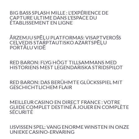
BIG BASS SPLASH MILLE : L'EXPÉRIENCE DE
CAPTURE ULTIME DANS L'ESPACE DU
ÉTABLISSEMENT EN LIGNE
ĀRZEMJU SPĒĻU PLATFORMAS: VISAPTVEROŠS
CEĻVEDIS STARPTAUTISKO AZARTSPĒĻU
PORTĀLU VIDĒ
RED BARON: FLYG HÖGT TILLSAMMANS MED
HISTORIENS MEST LEGENDARISKA STRIDSPILOT
RED BARON: DAS BERÜHMTE GLÜCKSSPIEL MIT
GESCHICHTLICHEM FLAIR
MEILLEUR CASINO EN DIRECT FRANCE : VOTRE
GUIDE COMPLET DESTINÉ À JOUER EN COMPLÈTE
SÉCURITÉ
IJSVISSEN SPEL: VANG ENORME WINSTEN IN ONZE
UNIEKE CASINO-ERVARING