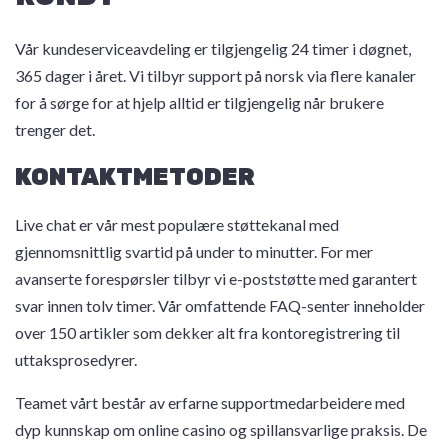
Vår kundeserviceavdeling er tilgjengelig 24 timer i døgnet,
365 dager i året. Vi tilbyr support på norsk via flere kanaler
for å sørge for at hjelp alltid er tilgjengelig når brukere
trenger det.
KONTAKTMETODER
Live chat er vår mest populære støttekanal med
gjennomsnittlig svartid på under to minutter. For mer
avanserte forespørsler tilbyr vi e-poststøtte med garantert
svar innen tolv timer. Vår omfattende FAQ-senter inneholder
over 150 artikler som dekker alt fra kontoregistrering til
uttaksprosedyrer.
Teamet vårt består av erfarne supportmedarbeidere med
dyp kunnskap om online casino og spillansvarlige praksis. De