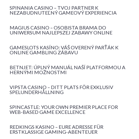
SPINANIA CASINO – TVOJ PARTNER K
NEZABUDNUTEĽNÝ GAMEOVÝ EXPERIENCIA
MAGIUS CASINO – OSOBISTA BRAMA DO
UNIWERSUM NAJLEPSZEJ ZABAWY ONLINE
GAMESLOTS KASÍNO: VÁŠ OVERENÝ PARŤÁK K
ONLINE GAMBLING ZÁBAVU
BETNJET: ÚPLNÝ MANUÁL NAŠÍ PLATFORMOU A
HERNÝMI MOŽNOSTMI
VIPSTA CASINO – DITT PLATS FÖR EXKLUSIV
SPELUNDERHÅLLNING
SPINCASTLE: YOUR OWN PREMIER PLACE FOR
WEB-BASED GAME EXCELLENCE
REDKINGS KASINO – EURE ADRESSE FÜR
ERSTKLASSIGE GAMING-ABENTEUER