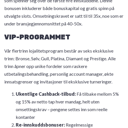
som spenner seg over de første fire innskuddene. Denne
bonusen inkluderer både bonuskapital og gratis spinn på
utvalgte slots. Omsetningskravet er satt til til 35x, noe som er
under bransjegjennomsnittet på 40-50x.
VIP-PROGRAMMET
Vår flertrinn lojalitetsprogram består av seks eksklusive
trinn: Bronse, Sølv, Gull, Platina, Diamant og Prestige. Alle
trinn åpner opp unike fordeler som raskere
utbetalingsbehandling, personlig account manager, økte
innsatsgrenser og invitasjoner til eksklusive turneringer.
Ukentlige Cashback-tilbud:
Få tilbake mellom 5%
og 15% av netto tap hver mandag, helt uten
omsettingskrav – pengene settes inn som reelle
kontanter
Re-innskuddsbonuser:
Regelmessige