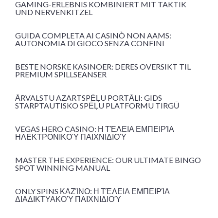
AMING-ERLEBNIS KOMBINIERT MIT TAKTIK U
ND NERVENKITZEL
GUIDA COMPLETA AI CASINÒ NON AAMS:
AUTONOMIA DI GIOCO SENZA CONFINI
BESTE NORSKE KASINOER: DERES OVERSIKT TIL
PREMIUM SPILLSEANSER
ĀRVALSTU AZARTSPĒĻU PORTĀLI: GIDS
STARPTAUTISKO SPĒĻU PLATFORMU TIRGŪ
VEGAS HERO CASINO: Η ΤΈΛΕΙΑ ΕΜΠΕΙΡΊΑ
ΗΛΕΚΤΡΟΝΙΚΟΎ ΠΑΙΧΝΙΔΙΟΎ
MASTER THE EXPERIENCE: OUR ULTIMATE BINGO
SPOT WINNING MANUAL
ONLY SPINS ΚΑΖΊΝΟ: Η ΤΈΛΕΙΑ ΕΜΠΕΙΡΊΑ
ΔΙΑΔΙΚΤΥΑΚΟΎ ΠΑΙΧΝΙΔΙΟΎ