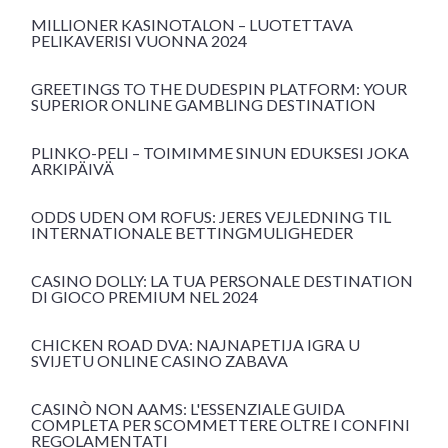
MILLIONER KASINOTALON – LUOTETTAVA
PELIKAVERISI VUONNA 2024
GREETINGS TO THE DUDESPIN PLATFORM: YOUR
SUPERIOR ONLINE GAMBLING DESTINATION
PLINKO-PELI – TOIMIMME SINUN EDUKSESI JOKA
ARKIPÄIVÄ
ODDS UDEN OM ROFUS: JERES VEJLEDNING TIL
INTERNATIONALE BETTINGMULIGHEDER
CASINO DOLLY: LA TUA PERSONALE DESTINATION
DI GIOCO PREMIUM NEL 2024
CHICKEN ROAD DVA: NAJNAPETIJA IGRA U
SVIJETU ONLINE CASINO ZABAVA
CASINÒ NON AAMS: L'ESSENZIALE GUIDA
COMPLETA PER SCOMMETTERE OLTRE I CONFINI
REGOLAMENTATI