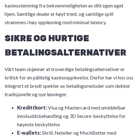
kasinostemning fra bekvemmeligheten av ditt egen eget
hjem. Samtlige dealer er høyt trent, og samtlige spill
strømmes i høy oppløsning med minimal latency.
SIKRE OG HURTIGE
BETALINGSALTERNATIVER
Vårt team skjønner at troverdige betalingsalternativer er
kritisk for en pålitelig kasinoopplevelse. Derfor har vi hos oss
integrert et bredt spekter av betalingsmetoder som dekker
tradisjonelle og nye løsninger.
Kredittkort:
Visa og Mastercard med umiddelbar
innskuddsbehandling og 3D Secure-beskyttelse for
høyeste beskyttelse
E-wallets:
Skrill, Neteller og MuchBetter med