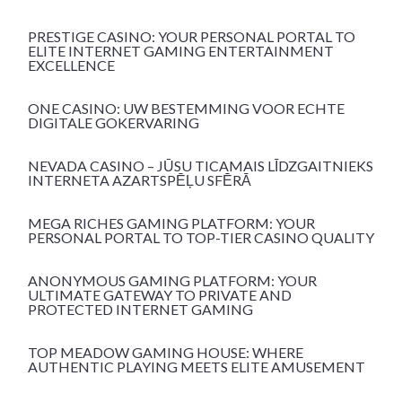
PRESTIGE CASINO: YOUR PERSONAL PORTAL TO
ELITE INTERNET GAMING ENTERTAINMENT
EXCELLENCE
ONE CASINO: UW BESTEMMING VOOR ECHTE
DIGITALE GOKERVARING
NEVADA CASINO – JŪSU TICAMAIS LĪDZGAITNIEKS
INTERNETA AZARTSPĒĻU SFĒRĀ
MEGA RICHES GAMING PLATFORM: YOUR
PERSONAL PORTAL TO TOP-TIER CASINO QUALITY
ANONYMOUS GAMING PLATFORM: YOUR
ULTIMATE GATEWAY TO PRIVATE AND
PROTECTED INTERNET GAMING
TOP MEADOW GAMING HOUSE: WHERE
AUTHENTIC PLAYING MEETS ELITE AMUSEMENT