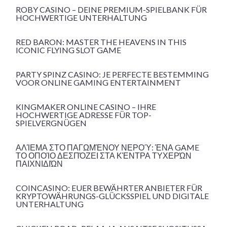
ROBY CASINO – DEINE PREMIUM-SPIELBANK FÜR
HOCHWERTIGE UNTERHALTUNG
RED BARON: MASTER THE HEAVENS IN THIS
ICONIC FLYING SLOT GAME
PARTY SPINZ CASINO: JE PERFECTE BESTEMMING
VOOR ONLINE GAMING ENTERTAINMENT
KINGMAKER ONLINE CASINO – IHRE
HOCHWERTIGE ADRESSE FÜR TOP-
SPIELVERGNÜGEN
ΑΛΊΕΜΑ ΣΤΟ ΠΑΓΩΜΈΝΟΥ ΝΕΡΟΎ: ΈΝΑ GAME
ΤΟ ΟΠΟΊΟ ΔΕΣΠΌΖΕΙ ΣΤΑ ΚΈΝΤΡΑ ΤΥΧΕΡΏΝ
ΠΑΙΧΝΙΔΙΏΝ
COINCASINO: EUER BEWÄHRTER ANBIETER FÜR
KRYPTOWÄHRUNGS-GLÜCKSSPIEL UND DIGITALE
UNTERHALTUNG