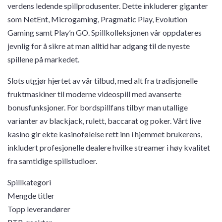
verdens ledende spillprodusenter. Dette inkluderer giganter
som NetEnt, Microgaming, Pragmatic Play, Evolution
Gaming samt Play’n GO. Spillkolleksjonen vår oppdateres
jevnlig for å sikre at man alltid har adgang til de nyeste
spillene på markedet.
Slots utgjør hjertet av vår tilbud, med alt fra tradisjonelle
fruktmaskiner til moderne videospill med avanserte
bonusfunksjoner. For bordspillfans tilbyr man utallige
varianter av blackjack, rulett, baccarat og poker. Vårt live
kasino gir ekte kasinofølelse rett inn i hjemmet brukerens,
inkludert profesjonelle dealere hvilke streamer i høy kvalitet
fra samtidige spillstudioer.
Spillkategori
Mengde titler
Topp leverandører