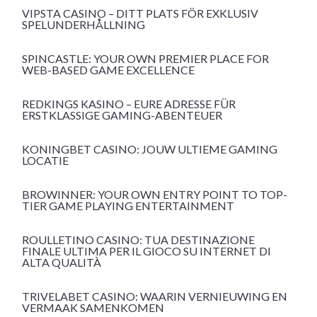
VIPSTA CASINO – DITT PLATS FÖR EXKLUSIV
SPELUNDERHÅLLNING
SPINCASTLE: YOUR OWN PREMIER PLACE FOR
WEB-BASED GAME EXCELLENCE
REDKINGS KASINO – EURE ADRESSE FÜR
ERSTKLASSIGE GAMING-ABENTEUER
KONINGBET CASINO: JOUW ULTIEME GAMING
LOCATIE
BROWINNER: YOUR OWN ENTRY POINT TO TOP-
TIER GAME PLAYING ENTERTAINMENT
ROULLETINO CASINO: TUA DESTINAZIONE
FINALE ULTIMA PER IL GIOCO SU INTERNET DI
ALTA QUALITÀ
TRIVELABET CASINO: WAARIN VERNIEUWING EN
VERMAAK SAMENKOMEN