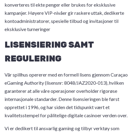
konverteres til ekte penger eller brukes for eksklusive
kampanjer. Høyere VIP-nivåer gir raskere uttak, dedikerte
kontoadministratorer, spesielle tilbud og invitasjoner til
eksklusive turneringer
LISENSIERING SAMT
REGULERING
Vår spillhus opererer med en formell lisens gjennom Curaçao
eGaming Authority (lisensnr: 8048/JAZ2020-013), hvilken
garanterer at alle våre operasjoner overholder rigorøse
internasjonale standarder. Denne lisensieringen ble først
opprettet i 1996, og har siden det tidspunkt vært et
kvalitetsstempel for pålitelige digitale casinoer verden over.
Vi er dedikert til ansvarlig gaming og tilbyr verktøy som