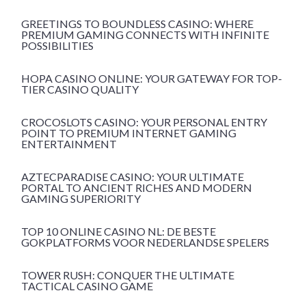
GREETINGS TO BOUNDLESS CASINO: WHERE
PREMIUM GAMING CONNECTS WITH INFINITE
POSSIBILITIES
HOPA CASINO ONLINE: YOUR GATEWAY FOR TOP-
TIER CASINO QUALITY
CROCOSLOTS CASINO: YOUR PERSONAL ENTRY
POINT TO PREMIUM INTERNET GAMING
ENTERTAINMENT
AZTECPARADISE CASINO: YOUR ULTIMATE
PORTAL TO ANCIENT RICHES AND MODERN
GAMING SUPERIORITY
TOP 10 ONLINE CASINO NL: DE BESTE
GOKPLATFORMS VOOR NEDERLANDSE SPELERS
TOWER RUSH: CONQUER THE ULTIMATE
TACTICAL CASINO GAME