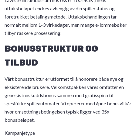
Laveste innskuddssum hos oss er 100 NOK, mens
uttaksbeløpet endres avhengig av din spillerstatus og
foretrukket betalingsmetode. Uttaksbehandlingen tar
normalt mellom 1-3 virkedager, men mange e-lommebøker
tilbyr raskere prosessering.
BONUSSTRUKTUR OG
TILBUD
Vårt bonusstruktur er utformet til å honorere både nye og
eksisterende brukere. Velkomstpakken våres omfatter en
generøs innskuddsbonus sammen med gratisspinn til
spesifikke spilleautomater. Vi opererer med åpne bonusvilkår
hvor omsettningsbetingelsen typisk ligger ved 35x
bonusbeløpet.
Kampanjetype