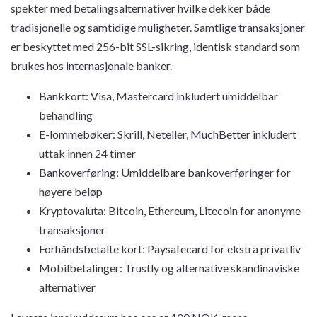
spekter med betalingsalternativer hvilke dekker både
tradisjonelle og samtidige muligheter. Samtlige transaksjoner
er beskyttet med 256-bit SSL-sikring, identisk standard som
brukes hos internasjonale banker.
Bankkort: Visa, Mastercard inkludert umiddelbar
behandling
E-lommebøker: Skrill, Neteller, MuchBetter inkludert
uttak innen 24 timer
Bankoverføring: Umiddelbare bankoverføringer for
høyere beløp
Kryptovaluta: Bitcoin, Ethereum, Litecoin for anonyme
transaksjoner
Forhåndsbetalte kort: Paysafecard for ekstra privatliv
Mobilbetalinger: Trustly og alternative skandinaviske
alternativer