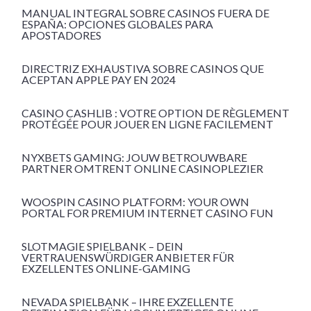
MANUAL INTEGRAL SOBRE CASINOS FUERA DE
ESPAÑA: OPCIONES GLOBALES PARA
APOSTADORES
DIRECTRIZ EXHAUSTIVA SOBRE CASINOS QUE
ACEPTAN APPLE PAY EN 2024
CASINO CASHLIB : VOTRE OPTION DE RÈGLEMENT
PROTÉGÉE POUR JOUER EN LIGNE FACILEMENT
NYXBETS GAMING: JOUW BETROUWBARE
PARTNER OMTRENT ONLINE CASINOPLEZIER
WOOSPIN CASINO PLATFORM: YOUR OWN
PORTAL FOR PREMIUM INTERNET CASINO FUN
SLOTMAGIE SPIELBANK – DEIN
VERTRAUENSWÜRDIGER ANBIETER FÜR
EXZELLENTES ONLINE-GAMING
NEVADA SPIELBANK – IHRE EXZELLENTE