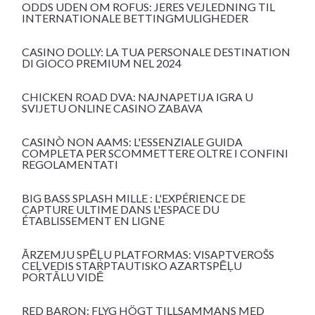
ODDS UDEN OM ROFUS: JERES VEJLEDNING TIL
INTERNATIONALE BETTINGMULIGHEDER
CASINO DOLLY: LA TUA PERSONALE DESTINATION
DI GIOCO PREMIUM NEL 2024
CHICKEN ROAD DVA: NAJNAPETIJA IGRA U
SVIJETU ONLINE CASINO ZABAVA
CASINÒ NON AAMS: L'ESSENZIALE GUIDA
COMPLETA PER SCOMMETTERE OLTRE I CONFINI
REGOLAMENTATI
BIG BASS SPLASH MILLE : L'EXPÉRIENCE DE
CAPTURE ULTIME DANS L'ESPACE DU
ÉTABLISSEMENT EN LIGNE
ĀRZEMJU SPĒĻU PLATFORMAS: VISAPTVEROŠS
CEĻVEDIS STARPTAUTISKO AZARTSPĒĻU
PORTĀLU VIDĒ
RED BARON: FLYG HÖGT TILLSAMMANS MED