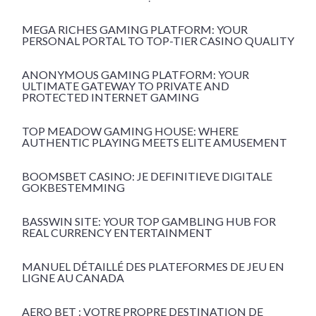
MEGA RICHES GAMING PLATFORM: YOUR
PERSONAL PORTAL TO TOP-TIER CASINO QUALITY
ANONYMOUS GAMING PLATFORM: YOUR
ULTIMATE GATEWAY TO PRIVATE AND
PROTECTED INTERNET GAMING
TOP MEADOW GAMING HOUSE: WHERE
AUTHENTIC PLAYING MEETS ELITE AMUSEMENT
BOOMSBET CASINO: JE DEFINITIEVE DIGITALE
GOKBESTEMMING
BASSWIN SITE: YOUR TOP GAMBLING HUB FOR
REAL CURRENCY ENTERTAINMENT
MANUEL DÉTAILLÉ DES PLATEFORMES DE JEU EN
LIGNE AU CANADA
AERO BET : VOTRE PROPRE DESTINATION DE