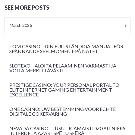
SEE MORE POSTS
March 2026
TOM CASINO – DIN FULLSTÄNDIGA MANUAL FÖR
SPÄNNANDE SPELMOMENT PÅ NÄTET
SLOTEXO – ALOITA PELAAMINEN VARMASTI JA
VOITA MERKITTÄVÄSTI
PRESTIGE CASINO: YOUR PERSONAL PORTAL TO
ELITE INTERNET GAMING ENTERTAINMENT
EXCELLENCE
ONE CASINO: UW BESTEMMING VOOR ECHTE
DIGITALE GOKERVARING
NEVADA CASINO – JŪSU TICAMAIS LĪDZGAITNIEKS
INTERNETA AZARTSPĒĻU SFĒRĀ