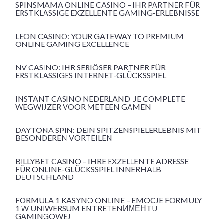
SPINSMAMA ONLINE CASINO – IHR PARTNER FÜR
ERSTKLASSIGE EXZELLENTE GAMING-ERLEBNISSE
LEON CASINO: YOUR GATEWAY TO PREMIUM
ONLINE GAMING EXCELLENCE
NV CASINO: IHR SERIÖSER PARTNER FÜR
ERSTKLASSIGES INTERNET-GLÜCKSSPIEL
INSTANT CASINO NEDERLAND: JE COMPLETE
WEGWIJZER VOOR METEEN GAMEN
DAYTONA SPIN: DEIN SPITZENSPIELERLEBNIS MIT
BESONDEREN VORTEILEN
BILLYBET CASINO – IHRE EXZELLENTE ADRESSE
FÜR ONLINE-GLÜCKSSPIEL INNERHALB
DEUTSCHLAND
FORMULA 1 KASYNO ONLINE – EMOCJE FORMULY
1 W UNIWERSUM ENTRETENИМЕНTU
GAMINGOWEJ