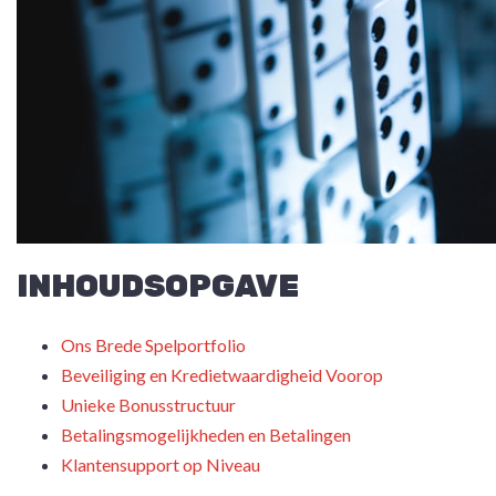
INHOUDSOPGAVE
Ons Brede Spelportfolio
Beveiliging en Kredietwaardigheid Voorop
Unieke Bonusstructuur
Betalingsmogelijkheden en Betalingen
Klantensupport op Niveau