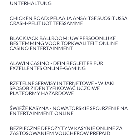
UNTERHALTUNG
CHICKEN ROAD: PELAA JA ANSAITSE SUOSITUSSA
CRASH-PELITUOTTEESSAMME
BLACKJACK BALLROOM: UW PERSOONLIJKE
BESTEMMING VOOR TOPKWALITEIT ONLINE
CASINO ENTERTAINMENT
ALAWIN CASINO - DEIN BEGLEITER FÜR
EXZELLENTES ONLINE-GAMING
RZETELNE SERWISY INTERNETOWE – W JAKI
SPOSÓB ZIDENTYFIKOWAĆ UCZCIWE
PLATFORMY HAZARDOWE
ŚWIEŻE KASYNA - NOWATORSKIE SPOJRZENIE NA
ENTERTAINMENT ONLINE
BEZPIECZNE DEPOZYTY W KASYNIE ONLINE ZA
ZASTOSOWANIEM VOUCHERÓW PREPAID