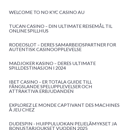
WELCOME TO NO KYC CASINO AU
TUCAN CASINO – DIN ULTIMATE REISEMÅL TIL
ONLINE SPILLHUS
RODEOSLOT – DERES SAMARBEIDSPARTNER FOR
AUTENTISK CASINOOPPLEVELSE
MADJOKER KASINO – DERES ULTIMATE
SPILLDESTINASJON I 2024
IBET CASINO – ER TOTALA GUIDE TILL
FÄNGSLANDE SPELUPPLEVELSER OCH
ATTRAKTIVA ERBJUDANDEN
EXPLOREZ LE MONDE CAPTIVANT DES MACHINES
À JEU CHEZ
DUDESPIN - HUIPPULUOKAN PELIELÄMYKSET JA
BONUSTARJOUKSET VUODEN 2025