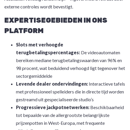
externe controles wordt bevestigt.
EXPERTISEGEBIEDEN IN ONS
PLATFORM
Slots met verhoogde
terugbetalingspercentages:
De videoautomaten
bereiken mediane terugbetalingswaarden van 96% en
98 procent, wat beduidend verhoogd ligt tegenover het
sectorgemiddelde
Levende dealer ondervindingen:
Interactieve tafels
met professioneel spelleiders die in directe tijd worden
gestreamd uit gespecialiseerde studio’s
Progressieve jackpotnetwerken:
Beschikbaarheid
tot bepaalde van de allergrootste belangrijkste
prijzenpotten in West-Europa, met frequente