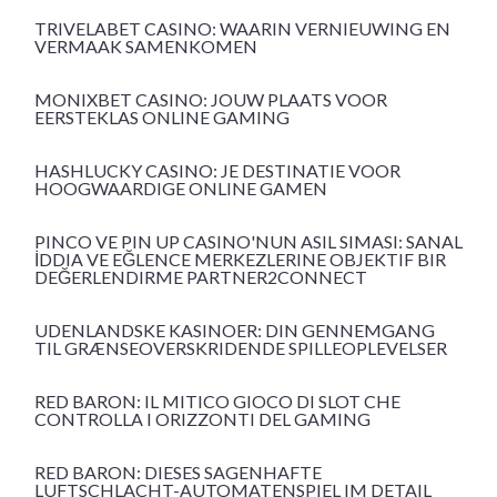
TRIVELABET CASINO: WAARIN VERNIEUWING EN
VERMAAK SAMENKOMEN
MONIXBET CASINO: JOUW PLAATS VOOR
EERSTEKLAS ONLINE GAMING
HASHLUCKY CASINO: JE DESTINATIE VOOR
HOOGWAARDIGE ONLINE GAMEN
PINCO VE PIN UP CASINO'NUN ASIL SIMASI: SANAL
İDDIA VE EĞLENCE MERKEZLERINE OBJEKTIF BIR
DEĞERLENDIRME PARTNER2CONNECT
UDENLANDSKE KASINOER: DIN GENNEMGANG
TIL GRÆNSEOVERSKRIDENDE SPILLEOPLEVELSER
RED BARON: IL MITICO GIOCO DI SLOT CHE
CONTROLLA I ORIZZONTI DEL GAMING
RED BARON: DIESES SAGENHAFTE
LUFTSCHLACHT-AUTOMATENSPIEL IM DETAIL