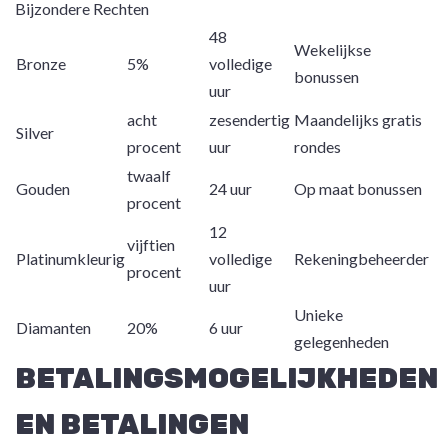
Bijzondere Rechten
48
Wekelijkse
Bronze
5%
volledige
bonussen
uur
acht
zesendertig
Maandelijks gratis
Silver
procent
uur
rondes
twaalf
Gouden
24 uur
Op maat bonussen
procent
12
vijftien
Platinumkleurig
volledige
Rekeningbeheerder
procent
uur
Unieke
Diamanten
20%
6 uur
gelegenheden
BETALINGSMOGELIJKHEDEN
EN BETALINGEN