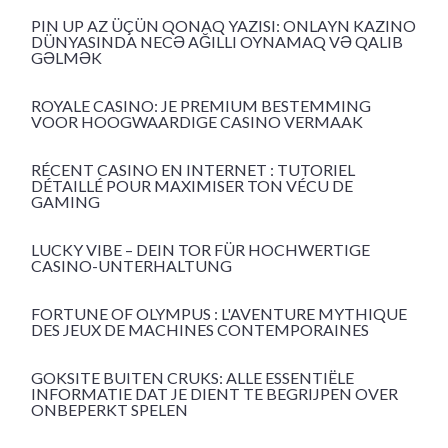
PIN UP AZ ÜÇÜN QONAQ YAZISI: ONLAYN KAZINO
DÜNYASINDA NECƏ AĞILLI OYNAMAQ VƏ QALIB
GƏLMƏK
ROYALE CASINO: JE PREMIUM BESTEMMING
VOOR HOOGWAARDIGE CASINO VERMAAK
RÉCENT CASINO EN INTERNET : TUTORIEL
DÉTAILLÉ POUR MAXIMISER TON VÉCU DE
GAMING
LUCKY VIBE – DEIN TOR FÜR HOCHWERTIGE
CASINO-UNTERHALTUNG
FORTUNE OF OLYMPUS : L'AVENTURE MYTHIQUE
DES JEUX DE MACHINES CONTEMPORAINES
GOKSITE BUITEN CRUKS: ALLE ESSENTIËLE
INFORMATIE DAT JE DIENT TE BEGRIJPEN OVER
ONBEPERKT SPELEN