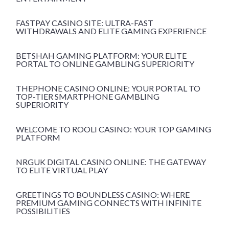
FASTPAY CASINO SITE: ULTRA-FAST
WITHDRAWALS AND ELITE GAMING EXPERIENCE
BETSHAH GAMING PLATFORM: YOUR ELITE
PORTAL TO ONLINE GAMBLING SUPERIORITY
THEPHONE CASINO ONLINE: YOUR PORTAL TO
TOP-TIER SMARTPHONE GAMBLING
SUPERIORITY
WELCOME TO ROOLI CASINO: YOUR TOP GAMING
PLATFORM
NRGUK DIGITAL CASINO ONLINE: THE GATEWAY
TO ELITE VIRTUAL PLAY
GREETINGS TO BOUNDLESS CASINO: WHERE
PREMIUM GAMING CONNECTS WITH INFINITE
POSSIBILITIES