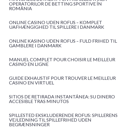
OPERATORILOR DE BETTING SPORTIVE ÎN
ROMÂNIA
ONLINE CASINO UDEN ROFUS – KOMPLET
UAFHÆNGIGHED TIL SPILLERE I DANMARK
ONLINE KASINO UDEN ROFUS – FULD FRIHED TIL
GAMBLERE I DANMARK
MANUEL COMPLET POUR CHOISIR LE MEILLEUR
CASINO EN LIGNE
GUIDE EXHAUSTIF POUR TROUVER LE MEILLEUR
CASINO EN VIRTUEL
SITIOS DE RETIRADA INSTANTÁNEA: SU DINERO
ACCESIBLE TRAS MINUTOS
SPILLESTED EKSKLUDERENDE ROFUS: SPILLERENS
VEJLEDNING TIL SPILLEFRIHED UDEN
BEGRÆNSNINGER