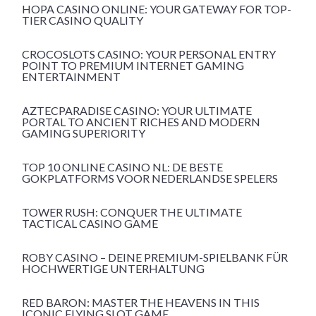
HOPA CASINO ONLINE: YOUR GATEWAY FOR TOP-
TIER CASINO QUALITY
CROCOSLOTS CASINO: YOUR PERSONAL ENTRY
POINT TO PREMIUM INTERNET GAMING
ENTERTAINMENT
AZTECPARADISE CASINO: YOUR ULTIMATE
PORTAL TO ANCIENT RICHES AND MODERN
GAMING SUPERIORITY
TOP 10 ONLINE CASINO NL: DE BESTE
GOKPLATFORMS VOOR NEDERLANDSE SPELERS
TOWER RUSH: CONQUER THE ULTIMATE
TACTICAL CASINO GAME
ROBY CASINO – DEINE PREMIUM-SPIELBANK FÜR
HOCHWERTIGE UNTERHALTUNG
RED BARON: MASTER THE HEAVENS IN THIS
ICONIC FLYING SLOT GAME