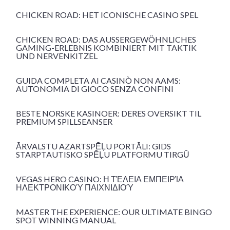
CHICKEN ROAD: HET ICONISCHE CASINO SPEL
CHICKEN ROAD: DAS AUSSERGEWÖHNLICHES G
AMING-ERLEBNIS KOMBINIERT MIT TAKTIK U
ND NERVENKITZEL
GUIDA COMPLETA AI CASINÒ NON AAMS:
AUTONOMIA DI GIOCO SENZA CONFINI
BESTE NORSKE KASINOER: DERES OVERSIKT TIL
PREMIUM SPILLSEANSER
ĀRVALSTU AZARTSPĒĻU PORTĀLI: GIDS
STARPTAUTISKO SPĒĻU PLATFORMU TIRGŪ
VEGAS HERO CASINO: Η ΤΈΛΕΙΑ ΕΜΠΕΙΡΊΑ
ΗΛΕΚΤΡΟΝΙΚΟΎ ΠΑΙΧΝΙΔΙΟΎ
MASTER THE EXPERIENCE: OUR ULTIMATE BINGO
SPOT WINNING MANUAL