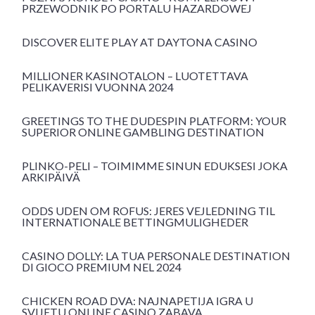
PRZEWODNIK PO PORTALU HAZARDOWEJ
DISCOVER ELITE PLAY AT DAYTONA CASINO
MILLIONER KASINOTALON – LUOTETTAVA
PELIKAVERISI VUONNA 2024
GREETINGS TO THE DUDESPIN PLATFORM: YOUR
SUPERIOR ONLINE GAMBLING DESTINATION
PLINKO-PELI – TOIMIMME SINUN EDUKSESI JOKA
ARKIPÄIVÄ
ODDS UDEN OM ROFUS: JERES VEJLEDNING TIL
INTERNATIONALE BETTINGMULIGHEDER
CASINO DOLLY: LA TUA PERSONALE DESTINATION
DI GIOCO PREMIUM NEL 2024
CHICKEN ROAD DVA: NAJNAPETIJA IGRA U
SVIJETU ONLINE CASINO ZABAVA