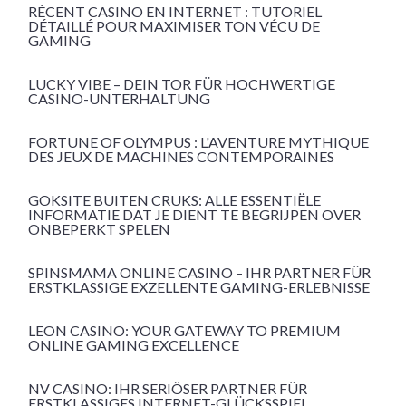
RÉCENT CASINO EN INTERNET : TUTORIEL
DÉTAILLÉ POUR MAXIMISER TON VÉCU DE
GAMING
LUCKY VIBE – DEIN TOR FÜR HOCHWERTIGE
CASINO-UNTERHALTUNG
FORTUNE OF OLYMPUS : L'AVENTURE MYTHIQUE
DES JEUX DE MACHINES CONTEMPORAINES
GOKSITE BUITEN CRUKS: ALLE ESSENTIËLE
INFORMATIE DAT JE DIENT TE BEGRIJPEN OVER
ONBEPERKT SPELEN
SPINSMAMA ONLINE CASINO – IHR PARTNER FÜR
ERSTKLASSIGE EXZELLENTE GAMING-ERLEBNISSE
LEON CASINO: YOUR GATEWAY TO PREMIUM
ONLINE GAMING EXCELLENCE
NV CASINO: IHR SERIÖSER PARTNER FÜR
ERSTKLASSIGES INTERNET-GLÜCKSSPIEL