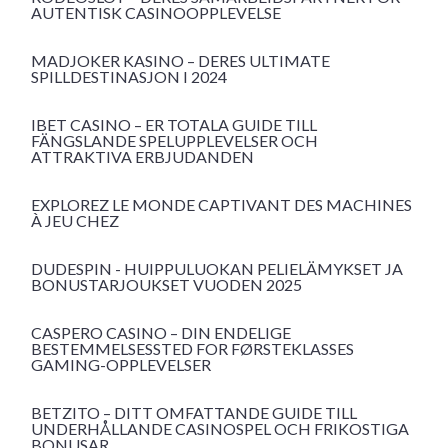
AUTENTISK CASINOOPPLEVELSE
MADJOKER KASINO – DERES ULTIMATE
SPILLDESTINASJON I 2024
IBET CASINO – ER TOTALA GUIDE TILL
FÄNGSLANDE SPELUPPLEVELSER OCH
ATTRAKTIVA ERBJUDANDEN
EXPLOREZ LE MONDE CAPTIVANT DES MACHINES
À JEU CHEZ
DUDESPIN - HUIPPULUOKAN PELIELÄMYKSET JA
BONUSTARJOUKSET VUODEN 2025
CASPERO CASINO – DIN ENDELIGE
BESTEMMELSESSTED FOR FØRSTEKLASSES
GAMING-OPPLEVELSER
BETZITO – DITT OMFATTANDE GUIDE TILL
UNDERHÅLLANDE CASINOSPEL OCH FRIKOSTIGA
BONUSAR