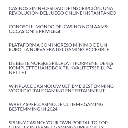
CASINOS SIN NECESIDAD DE INSCRIPCIÓN: UNA
REVOLUCIÓN DEL JUEGO ONLINE INSTANTÁNEO
CONOSCI IL MONDO DEI CASINO NON AAMS:
OCCASIONI E PRIVILEGI
PLATAFORMA CON INGRESO MÍNIMO DE UN
EURO: LA NUEVA ERA DEL GAMING ACCESIBLE
DE BESTE NORSKE SPILLPLATTFORMENE: DERES
KOMPLETTE HÅNDBOK TIL KVALITETSSPILL PÅ
NETTET
WINPLACE CASINO: UW ULTIEME BESTEMMING
VOOR DIGITALE GAMING ENTERTAINMENT
WBETZ SPEELCASINO: JE ULTIEME GAMING
BESTEMMING IN 2024
SPINNY CASINO: YOUR OWN PORTAL TO TOP-
QUALITY INTERNET GAMING SUPERIORITY