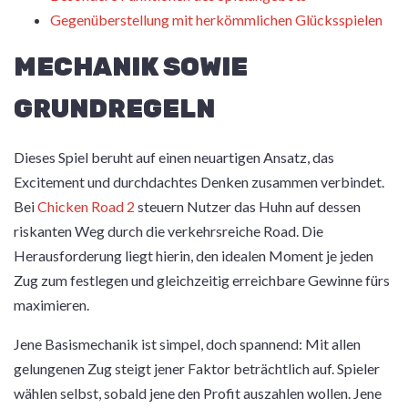
Gegenüberstellung mit herkömmlichen Glücksspielen
MECHANIK SOWIE
GRUNDREGELN
Dieses Spiel beruht auf einen neuartigen Ansatz, das
Excitement und durchdachtes Denken zusammen verbindet.
Bei
Chicken Road 2
steuern Nutzer das Huhn auf dessen
riskanten Weg durch die verkehrsreiche Road. Die
Herausforderung liegt hierin, den idealen Moment je jeden
Zug zum festlegen und gleichzeitig erreichbare Gewinne fürs
maximieren.
Jene Basismechanik ist simpel, doch spannend: Mit allen
gelungenen Zug steigt jener Faktor beträchtlich auf. Spieler
wählen selbst, sobald jene den Profit auszahlen wollen. Jene