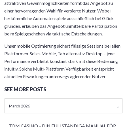
attraktiven Gewinnmöglichkeiten formt das Angebot zu
einer hervorragenden Wahl für versierte Nutzer. Wobei
herkömmliche Automatenspiele ausschließlich bei Glück
gründen, erlauben das Angebot unmittelbare Partizipation
beim Spielgeschehen via taktische Entscheidungen.
Unser mobile Optimierung sichert flüssige Sessions bei allen
Plattformen. Sei es Mobile, Tab alternativ Desktop – jene
Performance verbleibt konstant stark mit diese Bedienung
intuitiv. Solche Multi-Plattform Verfügbarkeit entspricht
aktuellen Erwartungen unterwegs agierender Nutzer.
SEE MORE POSTS
March 2026
TOM CASINO – DIN FULLSTÄNDIGA MANUAL FÖR