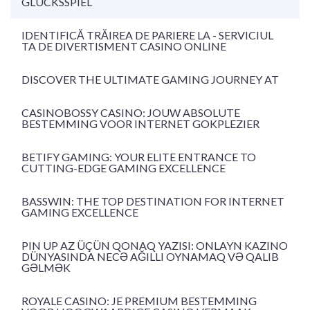
GLÜCKSSPIEL
IDENTIFICĂ TRĂIREA DE PARIERE LA - SERVICIUL
TA DE DIVERTISMENT CASINO ONLINE
DISCOVER THE ULTIMATE GAMING JOURNEY AT
CASINOBOSSY CASINO: JOUW ABSOLUTE
BESTEMMING VOOR INTERNET GOKPLEZIER
BETIFY GAMING: YOUR ELITE ENTRANCE TO
CUTTING-EDGE GAMING EXCELLENCE
BASSWIN: THE TOP DESTINATION FOR INTERNET
GAMING EXCELLENCE
PIN UP AZ ÜÇÜN QONAQ YAZISI: ONLAYN KAZINO
DÜNYASINDA NECƏ AĞILLI OYNAMAQ VƏ QALIB
GƏLMƏK
ROYALE CASINO: JE PREMIUM BESTEMMING