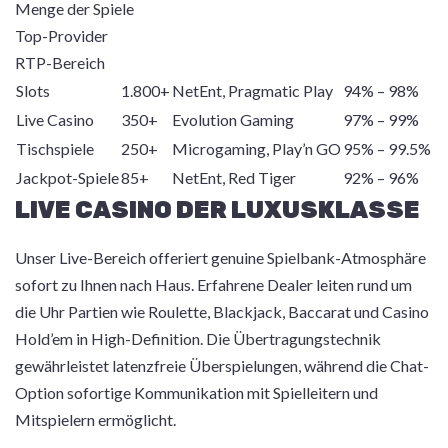
Menge der Spiele
Top-Provider
RTP-Bereich
Slots
1.800+
NetEnt, Pragmatic Play
94% – 98%
Live Casino
350+
Evolution Gaming
97% – 99%
Tischspiele
250+
Microgaming, Play’n GO
95% – 99.5%
Jackpot-Spiele
85+
NetEnt, Red Tiger
92% – 96%
LIVE CASINO DER LUXUSKLASSE
Unser Live-Bereich offeriert genuine Spielbank-Atmosphäre
sofort zu Ihnen nach Haus. Erfahrene Dealer leiten rund um
die Uhr Partien wie Roulette, Blackjack, Baccarat und Casino
Hold’em in High-Definition. Die Übertragungstechnik
gewährleistet latenzfreie Überspielungen, während die Chat-
Option sofortige Kommunikation mit Spielleitern und
Mitspielern ermöglicht.