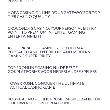
POSSIBILITIES
HOPA CASINO ONLINE: YOUR GATEWAY FOR TOP-
TIER CASINO QUALITY
CROCOSLOTS CASINO: YOUR PERSONAL ENTRY
POINT TO PREMIUM INTERNET GAMING
ENTERTAINMENT
AZTECPARADISE CASINO: YOUR ULTIMATE
PORTAL TO ANCIENT RICHES AND MODERN
GAMING SUPERIORITY
TOP 10 ONLINE CASINO NL: DE BESTE
GOKPLATFORMS VOOR NEDERLANDSE SPELERS
TOWER RUSH: CONQUER THE ULTIMATE
TACTICAL CASINO GAME
ROBY CASINO – DEINE PREMIUM-SPIELBANK FÜR
HOCHWERTIGE UNTERHALTUNG