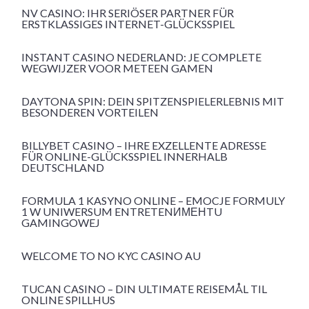
NV CASINO: IHR SERIÖSER PARTNER FÜR
ERSTKLASSIGES INTERNET-GLÜCKSSPIEL
INSTANT CASINO NEDERLAND: JE COMPLETE
WEGWIJZER VOOR METEEN GAMEN
DAYTONA SPIN: DEIN SPITZENSPIELERLEBNIS MIT
BESONDEREN VORTEILEN
BILLYBET CASINO – IHRE EXZELLENTE ADRESSE
FÜR ONLINE-GLÜCKSSPIEL INNERHALB
DEUTSCHLAND
FORMULA 1 KASYNO ONLINE – EMOCJE FORMULY
1 W UNIWERSUM ENTRETENИМЕНTU
GAMINGOWEJ
WELCOME TO NO KYC CASINO AU
TUCAN CASINO – DIN ULTIMATE REISEMÅL TIL
ONLINE SPILLHUS