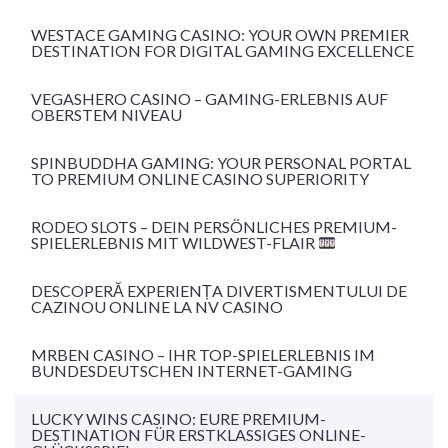
WESTACE GAMING CASINO: YOUR OWN PREMIER
DESTINATION FOR DIGITAL GAMING EXCELLENCE
VEGASHERO CASINO – GAMING-ERLEBNIS AUF
OBERSTEM NIVEAU
SPINBUDDHA GAMING: YOUR PERSONAL PORTAL
TO PREMIUM ONLINE CASINO SUPERIORITY
RODEO SLOTS – DEIN PERSÖNLICHES PREMIUM-
SPIELERLEBNIS MIT WILDWEST-FLAIR
DESCOPERĂ EXPERIENȚA DIVERTISMENTULUI DE
CAZINOU ONLINE LA NV CASINO
MRBEN CASINO – IHR TOP-SPIELERLEBNIS IM
BUNDESDEUTSCHEN INTERNET-GAMING
LUCKY WINS CASINO: EURE PREMIUM-
DESTINATION FÜR ERSTKLASSIGES ONLINE-