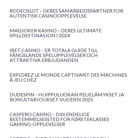
RODEOSLOT – DERES SAMARBEIDSPARTNER FOR
AUTENTISK CASINOOPPLEVELSE
MADJOKER KASINO – DERES ULTIMATE
SPILLDESTINASJON I 2024
IBET CASINO – ER TOTALA GUIDE TILL
FÄNGSLANDE SPELUPPLEVELSER OCH
ATTRAKTIVA ERBJUDANDEN
EXPLOREZ LE MONDE CAPTIVANT DES MACHINES
À JEU CHEZ
DUDESPIN - HUIPPULUOKAN PELIELÄMYKSET JA
BONUSTARJOUKSET VUODEN 2025
CASPERO CASINO – DIN ENDELIGE
BESTEMMELSESSTED FOR FØRSTEKLASSES
GAMING-OPPLEVELSER