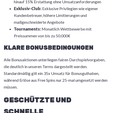
hinauf 15% Erstattung ohne Umsatzanforderungen
Exklusiv-Club:
Exklusive Privilegien wie eigener
Kundenbetreuer, höhere Limitierungen und
maßgeschneiderte Angebote
Tournaments:
Monatlich Wettbewerbe mit
Preissummen von bis zu 50.000€
KLARE BONUSBEDINGUNGEN
Alle Bonusaktionen unterliegen fairen Durchspielvorgaben,
die deutlich in unseren Terms dargestellt werden.
Standardmäßig gilt ein 35x Umsatz für Bonusguthaben,
während Erlöse aus Free Spins nur 25-mal umgesetzt werden
müssen.
GESCHÜTZTE UND
SCHNELLE