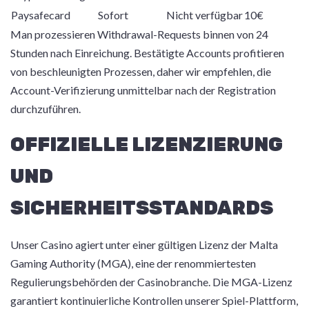
Paysafecard
Sofort
Nicht verfügbar
10€
Man prozessieren Withdrawal-Requests binnen von 24
Stunden nach Einreichung. Bestätigte Accounts profitieren
von beschleunigten Prozessen, daher wir empfehlen, die
Account-Verifizierung unmittelbar nach der Registration
durchzuführen.
OFFIZIELLE LIZENZIERUNG
UND
SICHERHEITSSTANDARDS
Unser Casino agiert unter einer gültigen Lizenz der Malta
Gaming Authority (MGA), eine der renommiertesten
Regulierungsbehörden der Casinobranche. Die MGA-Lizenz
garantiert kontinuierliche Kontrollen unserer Spiel-Plattform,