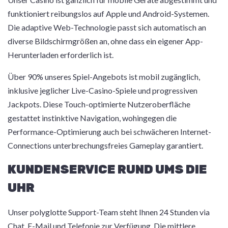
funktioniert reibungslos auf Apple und Android-Systemen.
Die adaptive Web-Technologie passt sich automatisch an
diverse Bildschirmgrößen an, ohne dass ein eigener App-
Herunterladen erforderlich ist.
Über 90% unseres Spiel-Angebots ist mobil zugänglich,
inklusive jeglicher Live-Casino-Spiele und progressiven
Jackpots. Diese Touch-optimierte Nutzeroberfläche
gestattet instinktive Navigation, wohingegen die
Performance-Optimierung auch bei schwächeren Internet-
Connections unterbrechungsfreies Gameplay garantiert.
KUNDENSERVICE RUND UMS DIE
UHR
Unser polyglotte Support-Team steht Ihnen 24 Stunden via
Chat, E-Mail und Telefonie zur Verfügung. Die mittlere