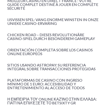
MEILLEUR CASINO EN DIRECT FRANCE : VOTRE
GUIDE COMPLET DESTINÉ À JOUER EN COMPLÈTE
SÉCURITÉ
IJSVISSEN SPEL: VANG ENORME WINSTEN IN ONZE
UNIEKE CASINO-ERVARING
CHICKEN ROAD – DIESES REVOLUTIONÄRE
CASINO-SPIEL DURCH BESONDEREM GAMEPLAY
ORIENTACIÓN COMPLETA SOBRE LOS CASINOS
ONLINE EUROPEOS
SITIOS USANDO ASTROPAY: SU REFERENCIA
INTEGRAL SOBRE TRANSACCIONES PROTEGIDAS
PLATAFORMAS DE CASINO CON INGRESO
MÍNIMO DE 1 EURO: ACCESIBILIDAD Y
ENTRETENIMIENTO AL ACCESO DE TODOS
Η ΕΜΠΕΙΡΊΑ ΤΟΥ ONLINE ΚΑΖΊΝΟ ΣΤΗΝ ΕΛΛΆΔΑ:
ΓΙΑΤΊ ΝΑ ΕΠΙΛΈΞΕΤΕ ΤΟ BETSIXTY GR