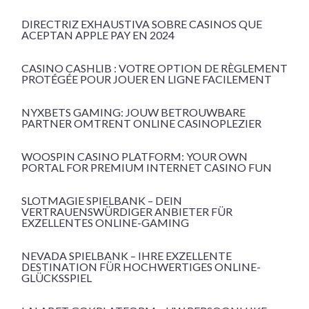
DIRECTRIZ EXHAUSTIVA SOBRE CASINOS QUE
ACEPTAN APPLE PAY EN 2024
CASINO CASHLIB : VOTRE OPTION DE RÈGLEMENT
PROTÉGÉE POUR JOUER EN LIGNE FACILEMENT
NYXBETS GAMING: JOUW BETROUWBARE
PARTNER OMTRENT ONLINE CASINOPLEZIER
WOOSPIN CASINO PLATFORM: YOUR OWN
PORTAL FOR PREMIUM INTERNET CASINO FUN
SLOTMAGIE SPIELBANK – DEIN
VERTRAUENSWÜRDIGER ANBIETER FÜR
EXZELLENTES ONLINE-GAMING
NEVADA SPIELBANK – IHRE EXZELLENTE
DESTINATION FÜR HOCHWERTIGES ONLINE-
GLÜCKSSPIEL