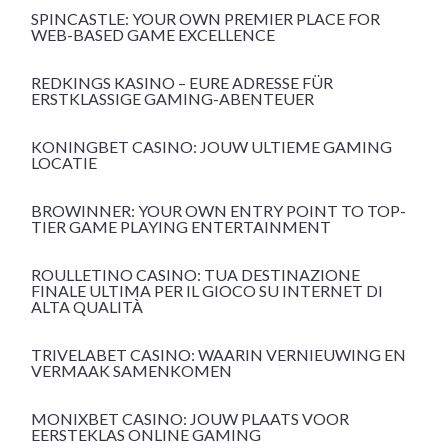
SPINCASTLE: YOUR OWN PREMIER PLACE FOR
WEB-BASED GAME EXCELLENCE
REDKINGS KASINO – EURE ADRESSE FÜR
ERSTKLASSIGE GAMING-ABENTEUER
KONINGBET CASINO: JOUW ULTIEME GAMING
LOCATIE
BROWINNER: YOUR OWN ENTRY POINT TO TOP-
TIER GAME PLAYING ENTERTAINMENT
ROULLETINO CASINO: TUA DESTINAZIONE
FINALE ULTIMA PER IL GIOCO SU INTERNET DI
ALTA QUALITÀ
TRIVELABET CASINO: WAARIN VERNIEUWING EN
VERMAAK SAMENKOMEN
MONIXBET CASINO: JOUW PLAATS VOOR
EERSTEKLAS ONLINE GAMING