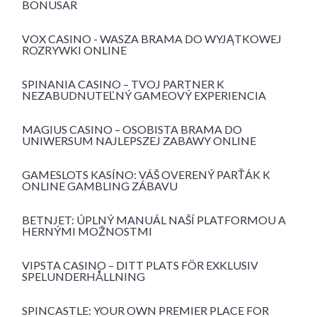
BONUSAR
VOX CASINO - WASZA BRAMA DO WYJĄTKOWEJ
ROZRYWKI ONLINE
SPINANIA CASINO – TVOJ PARTNER K
NEZABUDNUTEĽNÝ GAMEOVÝ EXPERIENCIA
MAGIUS CASINO – OSOBISTA BRAMA DO
UNIWERSUM NAJLEPSZEJ ZABAWY ONLINE
GAMESLOTS KASÍNO: VÁŠ OVERENÝ PARŤÁK K
ONLINE GAMBLING ZÁBAVU
BETNJET: ÚPLNÝ MANUÁL NAŠÍ PLATFORMOU A
HERNÝMI MOŽNOSTMI
VIPSTA CASINO – DITT PLATS FÖR EXKLUSIV
SPELUNDERHÅLLNING
SPINCASTLE: YOUR OWN PREMIER PLACE FOR