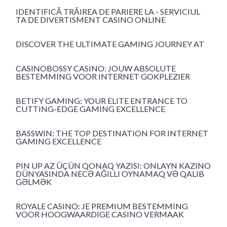
IDENTIFICĂ TRĂIREA DE PARIERE LA - SERVICIUL
TA DE DIVERTISMENT CASINO ONLINE
DISCOVER THE ULTIMATE GAMING JOURNEY AT
CASINOBOSSY CASINO: JOUW ABSOLUTE
BESTEMMING VOOR INTERNET GOKPLEZIER
BETIFY GAMING: YOUR ELITE ENTRANCE TO
CUTTING-EDGE GAMING EXCELLENCE
BASSWIN: THE TOP DESTINATION FOR INTERNET
GAMING EXCELLENCE
PIN UP AZ ÜÇÜN QONAQ YAZISI: ONLAYN KAZINO
DÜNYASINDA NECƏ AĞILLI OYNAMAQ VƏ QALIB
GƏLMƏK
ROYALE CASINO: JE PREMIUM BESTEMMING
VOOR HOOGWAARDIGE CASINO VERMAAK