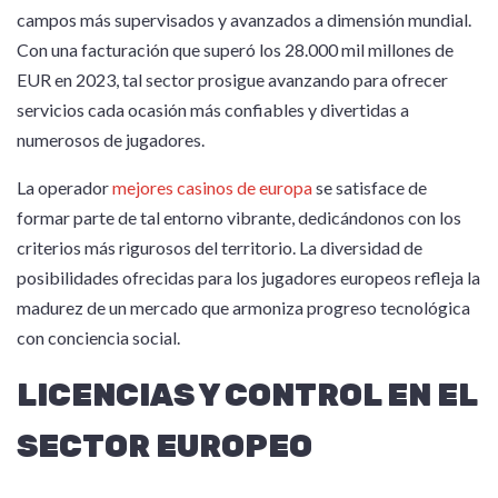
campos más supervisados y avanzados a dimensión mundial.
Con una facturación que superó los 28.000 mil millones de
EUR en 2023, tal sector prosigue avanzando para ofrecer
servicios cada ocasión más confiables y divertidas a
numerosos de jugadores.
La operador
mejores casinos de europa
se satisface de
formar parte de tal entorno vibrante, dedicándonos con los
criterios más rigurosos del territorio. La diversidad de
posibilidades ofrecidas para los jugadores europeos refleja la
madurez de un mercado que armoniza progreso tecnológica
con conciencia social.
LICENCIAS Y CONTROL EN EL
SECTOR EUROPEO