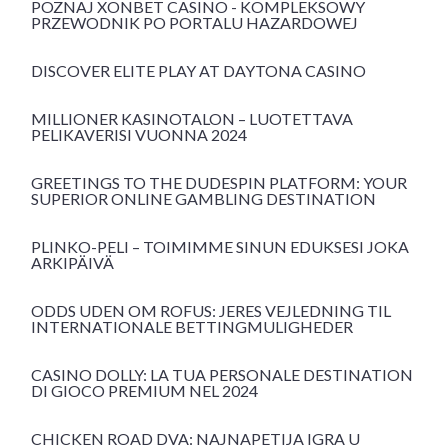
POZNAJ XONBET CASINO - KOMPLEKSOWY
PRZEWODNIK PO PORTALU HAZARDOWEJ
DISCOVER ELITE PLAY AT DAYTONA CASINO
MILLIONER KASINOTALON – LUOTETTAVA
PELIKAVERISI VUONNA 2024
GREETINGS TO THE DUDESPIN PLATFORM: YOUR
SUPERIOR ONLINE GAMBLING DESTINATION
PLINKO-PELI – TOIMIMME SINUN EDUKSESI JOKA
ARKIPÄIVÄ
ODDS UDEN OM ROFUS: JERES VEJLEDNING TIL
INTERNATIONALE BETTINGMULIGHEDER
CASINO DOLLY: LA TUA PERSONALE DESTINATION
DI GIOCO PREMIUM NEL 2024
CHICKEN ROAD DVA: NAJNAPETIJA IGRA U