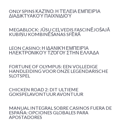
ONLY SPINS ΚΑΖΊΝΟ: Η ΤΈΛΕΙΑ ΕΜΠΕΙΡΊΑ
ΔΙΑΔΙΚΤΥΑΚΟΎ ΠΑΙΧΝΙΔΙΟΎ
MEGABLOCK: JŪSU CEĻVEDIS FASCINĒJOŠAJĀ
KUBIŅU KOMBINĒŠANAS SFĒRĀ
LEON CASINO: Η ΙΔΑΝΙΚΉ ΕΜΠΕΙΡΊΑ
ΗΛΕΚΤΡΟΝΙΚΟΎ ΤΖΌΓΟΥ ΣΤΗΝ ΕΛΛΆΔΑ
FORTUNE OF OLYMPUS: EEN VOLLEDIGE
HANDLEIDING VOOR ONZE LEGENDARISCHE
SLOTSPEL
CHICKEN ROAD 2: DIT ULTIEME
GOKSPELAVONTUUR AVONTUUR
MANUAL INTEGRAL SOBRE CASINOS FUERA DE
ESPAÑA: OPCIONES GLOBALES PARA
APOSTADORES