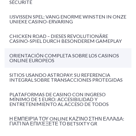
SÉCURITÉ
IJSVISSEN SPEL: VANG ENORME WINSTEN IN ONZE
UNIEKE CASINO-ERVARING
CHICKEN ROAD – DIESES REVOLUTIONÄRE
CASINO-SPIEL DURCH BESONDEREM GAMEPLAY
ORIENTACIÓN COMPLETA SOBRE LOS CASINOS
ONLINE EUROPEOS
SITIOS USANDO ASTROPAY: SU REFERENCIA
INTEGRAL SOBRE TRANSACCIONES PROTEGIDAS
PLATAFORMAS DE CASINO CON INGRESO
MÍNIMO DE 1 EURO: ACCESIBILIDAD Y
ENTRETENIMIENTO AL ACCESO DE TODOS
Η ΕΜΠΕΙΡΊΑ ΤΟΥ ONLINE ΚΑΖΊΝΟ ΣΤΗΝ ΕΛΛΆΔΑ:
ΓΙΑΤΊ ΝΑ ΕΠΙΛΈΞΕΤΕ ΤΟ BETSIXTY GR