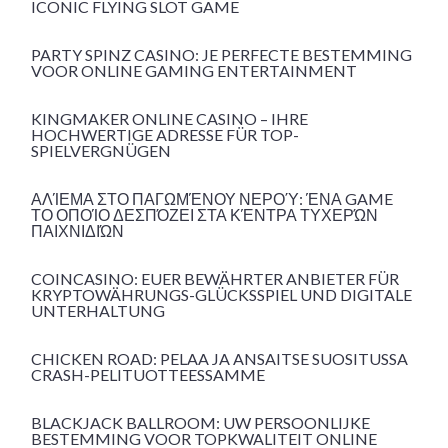
ICONIC FLYING SLOT GAME
PARTY SPINZ CASINO: JE PERFECTE BESTEMMING
VOOR ONLINE GAMING ENTERTAINMENT
KINGMAKER ONLINE CASINO – IHRE
HOCHWERTIGE ADRESSE FÜR TOP-
SPIELVERGNÜGEN
ΑΛΊΕΜΑ ΣΤΟ ΠΑΓΩΜΈΝΟΥ ΝΕΡΟΎ: ΈΝΑ GAME
ΤΟ ΟΠΟΊΟ ΔΕΣΠΌΖΕΙ ΣΤΑ ΚΈΝΤΡΑ ΤΥΧΕΡΏΝ
ΠΑΙΧΝΙΔΙΏΝ
COINCASINO: EUER BEWÄHRTER ANBIETER FÜR
KRYPTOWÄHRUNGS-GLÜCKSSPIEL UND DIGITALE
UNTERHALTUNG
CHICKEN ROAD: PELAA JA ANSAITSE SUOSITUSSA
CRASH-PELITUOTTEESSAMME
BLACKJACK BALLROOM: UW PERSOONLIJKE
BESTEMMING VOOR TOPKWALITEIT ONLINE