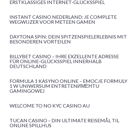
ERSTKLASSIGES INTERNET-GLÜCKSSPIEL
INSTANT CASINO NEDERLAND: JE COMPLETE
WEGWIJZER VOOR METEEN GAMEN
DAYTONA SPIN: DEIN SPITZENSPIELERLEBNIS MIT
BESONDEREN VORTEILEN
BILLYBET CASINO – IHRE EXZELLENTE ADRESSE
FÜR ONLINE-GLÜCKSSPIEL INNERHALB
DEUTSCHLAND
FORMULA 1 KASYNO ONLINE – EMOCJE FORMULY
1 W UNIWERSUM ENTRETENИМЕНTU
GAMINGOWEJ
WELCOME TO NO KYC CASINO AU
TUCAN CASINO – DIN ULTIMATE REISEMÅL TIL
ONLINE SPILLHUS