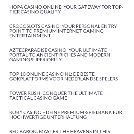
HOPA CASINO ONLINE: YOUR GATEWAY FOR TOP-
TIER CASINO QUALITY
CROCOSLOTS CASINO: YOUR PERSONAL ENTRY
POINT TO PREMIUM INTERNET GAMING
ENTERTAINMENT
AZTECPARADISE CASINO: YOUR ULTIMATE
PORTAL TO ANCIENT RICHES AND MODERN
GAMING SUPERIORITY
TOP 10 ONLINE CASINO NL: DE BESTE
GOKPLATFORMS VOOR NEDERLANDSE SPELERS
TOWER RUSH: CONQUER THE ULTIMATE
TACTICAL CASINO GAME
ROBY CASINO – DEINE PREMIUM-SPIELBANK FÜR
HOCHWERTIGE UNTERHALTUNG
RED BARON: MASTER THE HEAVENS IN THIS