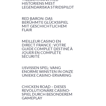
HISTORIENS MEST
LEGENDARISKA STRIDSPILOT
RED BARON: DAS
BERÜHMTE GLÜCKSSPIEL
MIT GESCHICHTLICHEM
FLAIR
MEILLEUR CASINO EN
DIRECT FRANCE : VOTRE
GUIDE COMPLET DESTINÉ À
JOUER EN COMPLÈTE
SÉCURITÉ
IJSVISSEN SPEL: VANG
ENORME WINSTEN IN ONZE
UNIEKE CASINO-ERVARING
CHICKEN ROAD – DIESES
REVOLUTIONÄRE CASINO-
SPIEL DURCH BESONDEREM
GAMEPLAY