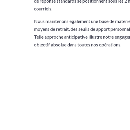
de réponse standards se positionnent sous les 2 m
courriels.
Nous maintenons également une base de matériel
moyens de retrait, des seuils de apport personnal
Telle approche anticipative illustre notre enga
objectif absolue dans toutes nos opérations.