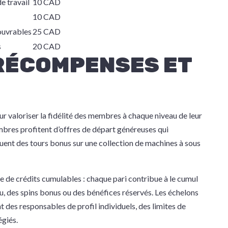
de travail
10 CAD
10 CAD
ouvrables
25 CAD
s
20 CAD
RÉCOMPENSES ET
 valoriser la fidélité des membres à chaque niveau de leur
bres profitent d’offres de départ généreuses qui
nt des tours bonus sur une collection de machines à sous
 de crédits cumulables : chaque pari contribue à le cumul
u, des spins bonus ou des bénéfices réservés. Les échelons
t des responsables de profil individuels, des limites de
égiés.