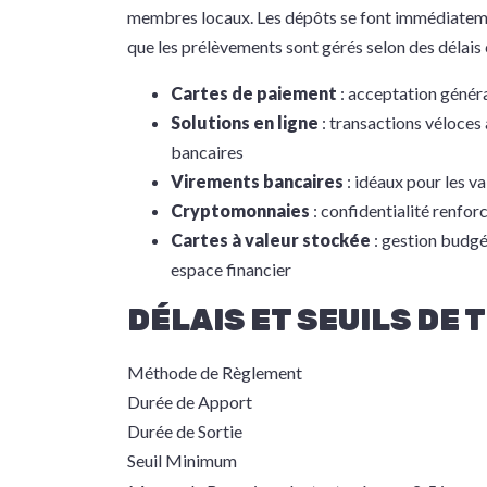
membres locaux. Les dépôts se font immédiatemen
que les prélèvements sont gérés selon des délais 
Cartes de paiement
: acceptation généra
Solutions en ligne
: transactions véloces
bancaires
Virements bancaires
: idéaux pour les v
Cryptomonnaies
: confidentialité renfor
Cartes à valeur stockée
: gestion budgé
espace financier
DÉLAIS ET SEUILS DE
Méthode de Règlement
Durée de Apport
Durée de Sortie
Seuil Minimum