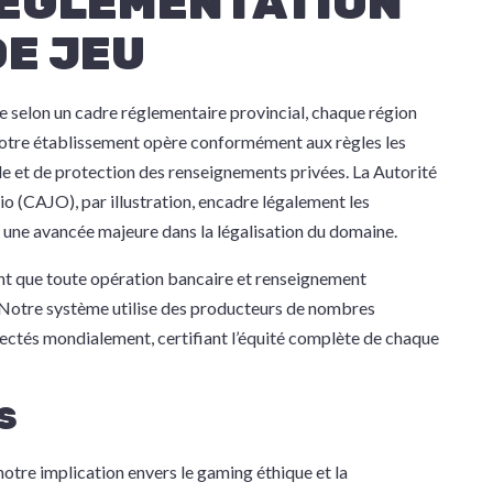
RÉGLEMENTATION
DE JEU
 selon un cadre réglementaire provincial, chaque région
 Notre établissement opère conformément aux règles les
e et de protection des renseignements privées. La Autorité
o (CAJO), par illustration, encadre légalement les
t une avancée majeure dans la légalisation du domaine.
nt que toute opération bancaire et renseignement
 Notre système utilise des producteurs de nombres
spectés mondialement, certifiant l’équité complète de chaque
S
otre implication envers le gaming éthique et la