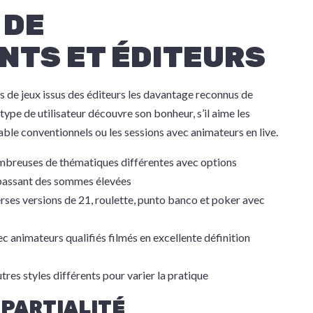
 DE
NTS ET ÉDITEURS
 de jeux issus des éditeurs les davantage reconnus de
s type de utilisateur découvre son bonheur, s’il aime les
table conventionnels ou les sessions avec animateurs en live.
mbreuses de thématiques différentes avec options
épassant des sommes élevées
erses versions de 21, roulette, punto banco et poker avec
ec animateurs qualifiés filmés en excellente définition
utres styles différents pour varier la pratique
MPARTIALITÉ