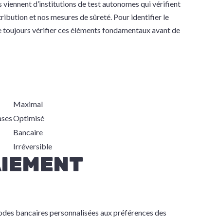
s viennent d’institutions de test autonomes qui vérifient
ibution et nos mesures de sûreté. Pour identifier le
de toujours vérifier ces éléments fondamentaux avant de
Maximal
ases
Optimisé
Bancaire
Irréversible
AIEMENT
odes bancaires personnalisées aux préférences des