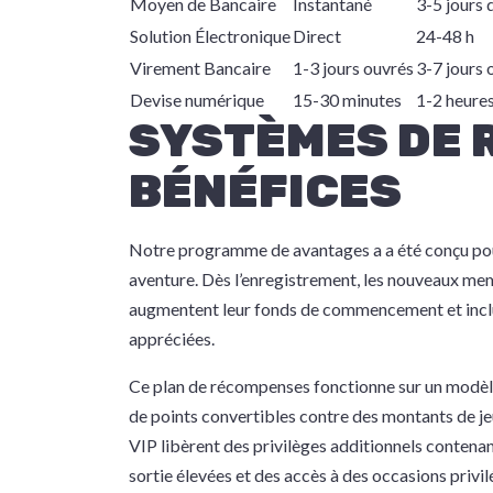
Moyen de Bancaire
Instantané
3-5 jours 
Solution Électronique
Direct
24-48 h
Virement Bancaire
1-3 jours ouvrés
3-7 jours 
Devise numérique
15-30 minutes
1-2 heure
SYSTÈMES DE 
BÉNÉFICES
Notre programme de avantages a a été conçu pour
aventure. Dès l’enregistrement, les nouveaux mem
augmentent leur fonds de commencement et inclue
appréciées.
Ce plan de récompenses fonctionne sur un modèle
de points convertibles contre des montants de je
VIP libèrent des privilèges additionnels contenan
sortie élevées et des accès à des occasions privil