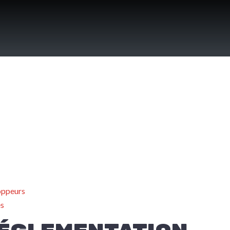
oppeurs
s