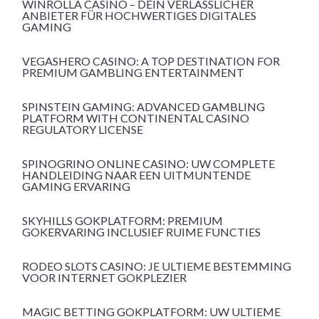
WINROLLA CASINO – DEIN VERLÄSSLICHER
ANBIETER FÜR HOCHWERTIGES DIGITALES
GAMING
VEGASHERO CASINO: A TOP DESTINATION FOR
PREMIUM GAMBLING ENTERTAINMENT
SPINSTEIN GAMING: ADVANCED GAMBLING
PLATFORM WITH CONTINENTAL CASINO
REGULATORY LICENSE
SPINOGRINO ONLINE CASINO: UW COMPLETE
HANDLEIDING NAAR EEN UITMUNTENDE
GAMING ERVARING
SKYHILLS GOKPLATFORM: PREMIUM
GOKERVARING INCLUSIEF RUIME FUNCTIES
RODEO SLOTS CASINO: JE ULTIEME BESTEMMING
VOOR INTERNET GOKPLEZIER
MAGIC BETTING GOKPLATFORM: UW ULTIEME