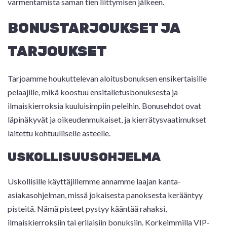
varmentamista saman tien liittymisen jälkeen.
BONUSTARJOUKSET JA
TARJOUKSET
Tarjoamme houkuttelevan aloitusbonuksen ensikertaisille
pelaajille, mikä koostuu ensitalletusbonuksesta ja
ilmaiskierroksia kuuluisimpiin peleihin. Bonusehdot ovat
läpinäkyvät ja oikeudenmukaiset, ja kierrätysvaatimukset
laitettu kohtuulliselle asteelle.
USKOLLISUUSOHJELMA
Uskollisille käyttäjillemme annamme laajan kanta-
asiakasohjelman, missä jokaisesta panoksesta kerääntyy
pisteitä. Nämä pisteet pystyy kääntää rahaksi,
ilmaiskierroksiin tai erilaisiin bonuksiin. Korkeimmilla VIP-