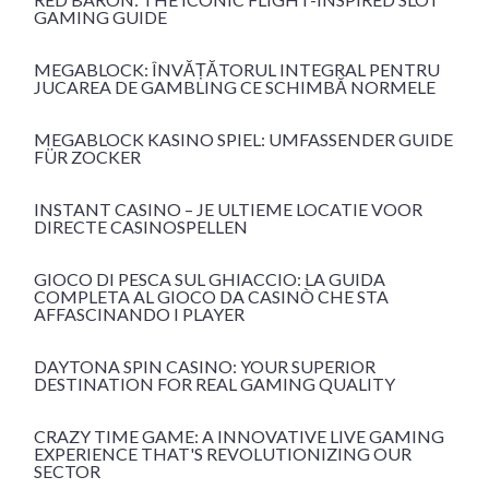
GAMING GUIDE
MEGABLOCK: ÎNVĂȚĂTORUL INTEGRAL PENTRU
JUCAREA DE GAMBLING CE SCHIMBĂ NORMELE
MEGABLOCK KASINO SPIEL: UMFASSENDER GUIDE
FÜR ZOCKER
INSTANT CASINO – JE ULTIEME LOCATIE VOOR
DIRECTE CASINOSPELLEN
GIOCO DI PESCA SUL GHIACCIO: LA GUIDA
COMPLETA AL GIOCO DA CASINÒ CHE STA
AFFASCINANDO I PLAYER
DAYTONA SPIN CASINO: YOUR SUPERIOR
DESTINATION FOR REAL GAMING QUALITY
CRAZY TIME GAME: A INNOVATIVE LIVE GAMING
EXPERIENCE THAT'S REVOLUTIONIZING OUR
SECTOR