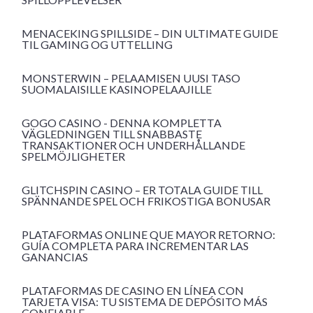
MENACEKING SPILLSIDE – DIN ULTIMATE GUIDE
TIL GAMING OG UTTELLING
MONSTERWIN – PELAAMISEN UUSI TASO
SUOMALAISILLE KASINOPELAAJILLE
GOGO CASINO - DENNA KOMPLETTA
VÄGLEDNINGEN TILL SNABBASTE
TRANSAKTIONER OCH UNDERHÅLLANDE
SPELMÖJLIGHETER
GLITCHSPIN CASINO – ER TOTALA GUIDE TILL
SPÄNNANDE SPEL OCH FRIKOSTIGA BONUSAR
PLATAFORMAS ONLINE QUE MAYOR RETORNO:
GUÍA COMPLETA PARA INCREMENTAR LAS
GANANCIAS
PLATAFORMAS DE CASINO EN LÍNEA CON
TARJETA VISA: TU SISTEMA DE DEPÓSITO MÁS
CONFIABLE