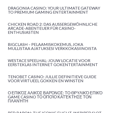
DRAGONIA CASINO: YOUR ULTIMATE GATEWAY
TO PREMIUM GAMING ENTERTAINMENT
CHICKEN ROAD 2: DAS AUSSERGEWÖHNLICHE A
RCADE-ABENTEUER FÜR CASINO-E
NTHUSIASTEN
BIGCLASH – PELAAMISKOKEMUS, JOKA
MULLISTAA AJATUKSESI VERKKOKASIINOISTA
WESTACE SPEELHAL: JOUW LOCATIE VOOR
EERSTEKLAS INTERNET GOKENTERTAINMENT
TENOBET CASINO: JULLIE DEFINITIEVE GUIDE
VOOR VIRTUEEL GOKKEN EN WINSTEN
Ο ΕΠΙΚΌΣ ΑΛΙΚΌΣ ΒΑΡΌΝΟΣ: ΤΟ ΘΡΥΛΙΚΌ ΕΠΙΚΌ
GAME CASINO ΤΟ ΟΠΟΊΟ ΚΑΤΈΚΤΗΣΕ ΤΟΝ
ΠΛΑΝΉΤΗ
RED BARON: THE ICONIC FLIGHT-INSPIRED SLOT