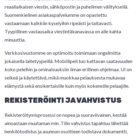
reaaliaikaisen viestin, sähköpostin ja puhelimen välityksellä.
Suomenkielinen asiakaspalvelumme on opastettu
vastaamaan kaikkiin kyselyihin ripeästi ja taitavasti.
Tyypillinen vastausaika viestintäkanavassa on alle kahta
minuuttia.
Verkkosivustomme on optimoitu toimimaan ongelmitta
jokaisella laitetyypeillä. Mobiilipeli tuo kattavan saatavuuden
koko peleihin ja ominaisuuksiin ilman erillinen ohjelmaa. UI on
selkeä ja käytettävä, mikä muokkaa pelauksesta mukavaa
elämystä sekä ensikertaisille kuin myös kokeneille pelaajille.
REKISTERÖINTI JA VAHVISTUS
Rekisteröitymisprosessi on nopea ja suoraviivainen, kestää
ainoastaan muutaman min. Tilin vahvistus tapahtuu lähettää
henkilötodistus ja asunnon osoitteen todistava dokumentti,