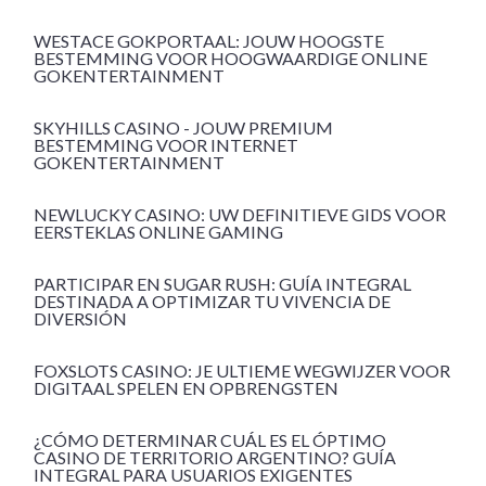
WESTACE GOKPORTAAL: JOUW HOOGSTE
BESTEMMING VOOR HOOGWAARDIGE ONLINE
GOKENTERTAINMENT
SKYHILLS CASINO - JOUW PREMIUM
BESTEMMING VOOR INTERNET
GOKENTERTAINMENT
NEWLUCKY CASINO: UW DEFINITIEVE GIDS VOOR
EERSTEKLAS ONLINE GAMING
PARTICIPAR EN SUGAR RUSH: GUÍA INTEGRAL
DESTINADA A OPTIMIZAR TU VIVENCIA DE
DIVERSIÓN
FOXSLOTS CASINO: JE ULTIEME WEGWIJZER VOOR
DIGITAAL SPELEN EN OPBRENGSTEN
¿CÓMO DETERMINAR CUÁL ES EL ÓPTIMO
CASINO DE TERRITORIO ARGENTINO? GUÍA
INTEGRAL PARA USUARIOS EXIGENTES