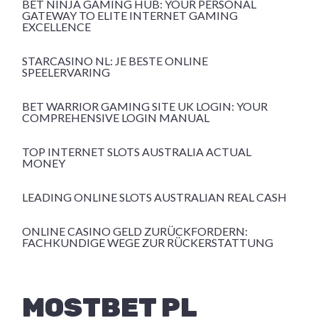
BET NINJA GAMING HUB: YOUR PERSONAL
GATEWAY TO ELITE INTERNET GAMING
EXCELLENCE
STARCASINO NL: JE BESTE ONLINE
SPEELERVARING
BET WARRIOR GAMING SITE UK LOGIN: YOUR
COMPREHENSIVE LOGIN MANUAL
TOP INTERNET SLOTS AUSTRALIA ACTUAL
MONEY
LEADING ONLINE SLOTS AUSTRALIAN REAL CASH
ONLINE CASINO GELD ZURÜCKFORDERN:
FACHKUNDIGE WEGE ZUR RÜCKERSTATTUNG
MOSTBET PL