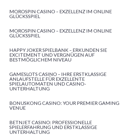
MOROSPIN CASINO – EXZELLENZ IM ONLINE
GLÜCKSSPIEL
MOROSPIN CASINO – EXZELLENZ IM ONLINE
GLÜCKSSPIEL
HAPPY JOKER SPIELBANK – ERKUNDEN SIE
EXCITEMENT UND VERGNÜGEN AUF
BESTMÖGLICHEM NIVEAU
GAMESLOTS CASINO – IHRE ERSTKLASSIGE
ANLAUFSTELLE FÜR EXZELLENTE
SPIELAUTOMATEN UND CASINO-
UNTERHALTUNG
BONUSKONG CASINO: YOUR PREMIER GAMING
VENUE
BETNJET CASINO: PROFESSIONELLE
SPIELERFAHRUNG UND ERSTKLASSIGE
UNTERHALTUNG