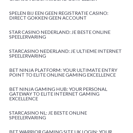
SPELEN BIJ EEN GEEN REGISTRATIE CASINO:
DIRECT GOKKEN GEEN ACCOUNT
STAR CASINO NEDERLAND: JE BESTE ONLINE
SPEELERVARING
STARCASINO NEDERLAND: JE ULTIEME INTERNET
SPEELERVARING
BET NINJA PLATFORM: YOUR ULTIMATE ENTRY
POINT TO ELITE ONLINE GAMING EXCELLENCE
BET NINJA GAMING HUB: YOUR PERSONAL
GATEWAY TO ELITE INTERNET GAMING
EXCELLENCE
STARCASINO NL: JE BESTE ONLINE
SPEELERVARING
BET WARRIOR GAMING SITE UK LOGIN: YOUR