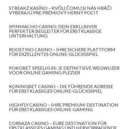
STREAKZ KASÍNO – KVÔLI ČOMU SI NÁS HRÁČI
VYBERAJÚ PRE PRÉMIOVÝ HERNÝ POCIT
SPINMACHO CASINO: DEIN EXKLUSIVER
PERFEKTER BEGLEITER FÜR ERSTKLASSIGE
UNTERHALTUNG
ROOSTINO CASINO – IHRE SICHERE PLATTFORM
FÜR EXZELLENTES ONLINE-GLÜCKSSPIEL
POKOBET SPEELHUIS: JE DEFINITIEVE WEGWIJZER
VOOR ONLINE GAMING PLEZIER
KONINGBET CASINO – DIE FÜHRENDE ADRESSE
FÜR ERSTKLASSIGES ONLINE-GLÜCKSSPIEL
HIGHFLY CASINO – IHRE PREMIUM-DESTINATION
FÜR ERSTKLASSIGES ONLINE-GAMING
CORSAZA CASINO – EURE DESTINATION FÜR
ERSTKLASSIGES GAMING UND HERVORRAGENDE