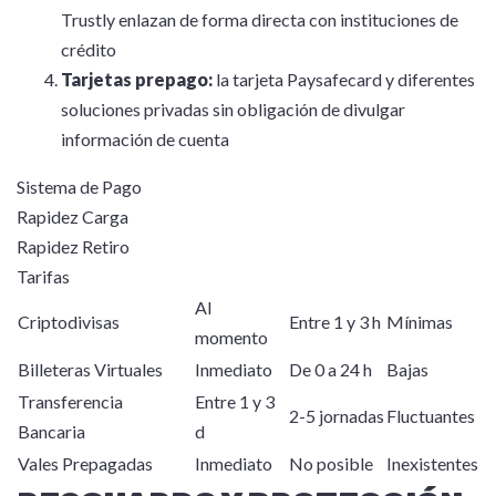
Trustly enlazan de forma directa con instituciones de
crédito
Tarjetas prepago:
la tarjeta Paysafecard y diferentes
soluciones privadas sin obligación de divulgar
información de cuenta
Sistema de Pago
Rapidez Carga
Rapidez Retiro
Tarifas
Al
Criptodivisas
Entre 1 y 3 h
Mínimas
momento
Billeteras Virtuales
Inmediato
De 0 a 24 h
Bajas
Transferencia
Entre 1 y 3
2-5 jornadas
Fluctuantes
Bancaria
d
Vales Prepagadas
Inmediato
No posible
Inexistentes