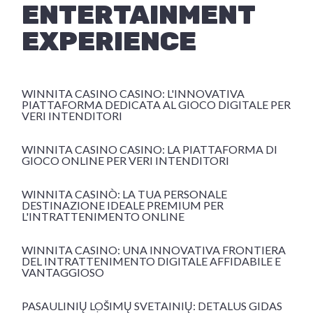
ENTERTAINMENT
EXPERIENCE
WINNITA CASINO CASINO: L'INNOVATIVA
PIATTAFORMA DEDICATA AL GIOCO DIGITALE PER
VERI INTENDITORI
WINNITA CASINO CASINO: LA PIATTAFORMA DI
GIOCO ONLINE PER VERI INTENDITORI
WINNITA CASINÒ: LA TUA PERSONALE
DESTINAZIONE IDEALE PREMIUM PER
L'INTRATTENIMENTO ONLINE
WINNITA CASINO: UNA INNOVATIVA FRONTIERA
DEL INTRATTENIMENTO DIGITALE AFFIDABILE E
VANTAGGIOSO
PASAULINIŲ LOŠIMŲ SVETAINIŲ: DETALUS GIDAS