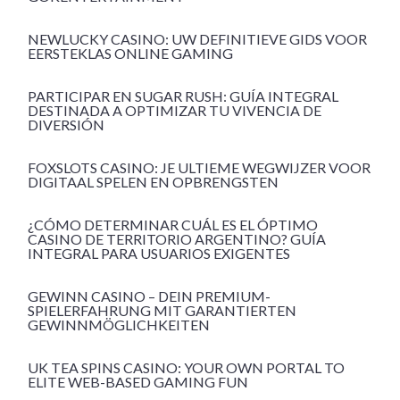
NEWLUCKY CASINO: UW DEFINITIEVE GIDS VOOR
EERSTEKLAS ONLINE GAMING
PARTICIPAR EN SUGAR RUSH: GUÍA INTEGRAL
DESTINADA A OPTIMIZAR TU VIVENCIA DE
DIVERSIÓN
FOXSLOTS CASINO: JE ULTIEME WEGWIJZER VOOR
DIGITAAL SPELEN EN OPBRENGSTEN
¿CÓMO DETERMINAR CUÁL ES EL ÓPTIMO
CASINO DE TERRITORIO ARGENTINO? GUÍA
INTEGRAL PARA USUARIOS EXIGENTES
GEWINN CASINO – DEIN PREMIUM-
SPIELERFAHRUNG MIT GARANTIERTEN
GEWINNMÖGLICHKEITEN
UK TEA SPINS CASINO: YOUR OWN PORTAL TO
ELITE WEB-BASED GAMING FUN