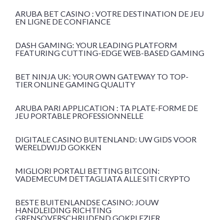
ARUBA BET CASINO : VOTRE DESTINATION DE JEU
EN LIGNE DE CONFIANCE
DASH GAMING: YOUR LEADING PLATFORM
FEATURING CUTTING-EDGE WEB-BASED GAMING
BET NINJA UK: YOUR OWN GATEWAY TO TOP-
TIER ONLINE GAMING QUALITY
ARUBA PARI APPLICATION : TA PLATE-FORME DE
JEU PORTABLE PROFESSIONNELLE
DIGITALE CASINO BUITENLAND: UW GIDS VOOR
WERELDWIJD GOKKEN
MIGLIORI PORTALI BETTING BITCOIN:
VADEMECUM DETTAGLIATA ALLE SITI CRYPTO
BESTE BUITENLANDSE CASINO: JOUW
HANDLEIDING RICHTING
GRENSOVERSCHRIJDEND GOKPLEZIER