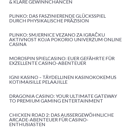
& KLARE GEWINNCHANCEN
PLINKO: DAS FASZINIERENDE GLÜCKSSPIEL
DURCH PHYSIKALISCHE PRÄZISION
PLINKO: SMJERNICE VEZANO ZA IGRAČKU
AKTIVNOST KOJA POKORIO UNIVERZUM ONLINE
CASINA
MOROSPIN SPIELCASINO: EUER GEFÄHRTE FÜR
EXZELLENTE CASINO-ABENTEUER
IGNI KASINO – TÄYDELLINEN KASINOKOKEMUS
KOTIMAISILLE PELAAJILLE
DRAGONIA CASINO: YOUR ULTIMATE GATEWAY
TO PREMIUM GAMING ENTERTAINMENT
CHICKEN ROAD 2: DAS AUSSERGEWÖHNLICHE A
RCADE-ABENTEUER FÜR CASINO-E
NTHUSIASTEN