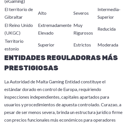
(eGaming)
El territorio de
Intermedia-
Alto
Severos
Gibraltar
Superior
El Reino Unido
Extremadamente
Muy
Reducida
(UKGC)
Elevado
Rigurosos
Territorio
Superior
Estrictos
Moderada
estonio
ENTIDADES REGULADORAS MÁS
PRESTIGIOSAS
La Autoridad de Malta Gaming Entidad constituye el
estándar dorado en control de Europa, requiriendo
inspecciones independientes, capitales apartados para
usuarios y procedimientos de apuesta controlado. Curazao, a
pesar de ser menos severa, brinda un estructura jurídico firme
con precios funcionales más económicos para operadores