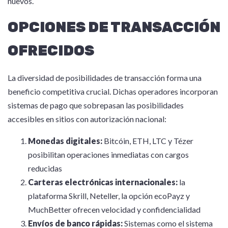
nuevos.
OPCIONES DE TRANSACCIÓN
OFRECIDOS
La diversidad de posibilidades de transacción forma una
beneficio competitiva crucial. Dichas operadores incorporan
sistemas de pago que sobrepasan las posibilidades
accesibles en sitios con autorización nacional:
Monedas digitales:
Bitcóin, ETH, LTC y Tézer
posibilitan operaciones inmediatas con cargos
reducidas
Carteras electrónicas internacionales:
la
plataforma Skrill, Neteller, la opción ecoPayz y
MuchBetter ofrecen velocidad y confidencialidad
Envíos de banco rápidas:
Sistemas como el sistema