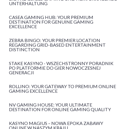
UNTERHALTUNG
CASEA GAMING HUB: YOUR PREMIUM
DESTINATION FOR GENUINE GAMING
EXCELLENCE
ZEBRA BINGO: YOUR PREMIER LOCATION
REGARDING GRID-BASED ENTERTAINMENT
DISTINCTION
STAKE KASYNO - WSZECHSTRONNY PORADNIK
PO PLATFORMIE DO GIER NOWOCZESNEJ
GENERACJI
ROLLINO: YOUR GATEWAY TO PREMIUM ONLINE
GAMING EXCELLENCE
NV GAMING HOUSE: YOUR ULTIMATE
DESTINATION FOR ONLINE GAMING QUALITY
KASYNO MAGIUS – NOWA EPOKA ZABAWY
ONLINE W NASZYM KRAJU