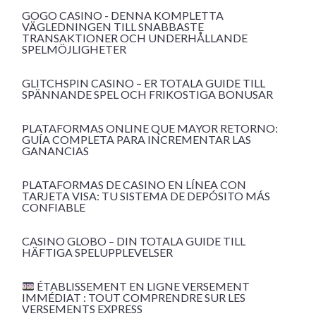
GOGO CASINO - DENNA KOMPLETTA
VÄGLEDNINGEN TILL SNABBASTE
TRANSAKTIONER OCH UNDERHÅLLANDE
SPELMÖJLIGHETER
GLITCHSPIN CASINO – ER TOTALA GUIDE TILL
SPÄNNANDE SPEL OCH FRIKOSTIGA BONUSAR
PLATAFORMAS ONLINE QUE MAYOR RETORNO:
GUÍA COMPLETA PARA INCREMENTAR LAS
GANANCIAS
PLATAFORMAS DE CASINO EN LÍNEA CON
TARJETA VISA: TU SISTEMA DE DEPÓSITO MÁS
CONFIABLE
CASINO GLOBO – DIN TOTALA GUIDE TILL
HÄFTIGA SPELUPPLEVELSER
ÉTABLISSEMENT EN LIGNE VERSEMENT
IMMÉDIAT : TOUT COMPRENDRE SUR LES
VERSEMENTS EXPRESS