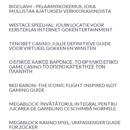
BIGCLASH – PELAAMISKOKEMUS, JOKA
MULLISTAA AJATUKSESI VERKKOKASIINOISTA
WESTACE SPEELHAL: JOUW LOCATIE VOOR
EERSTEKLAS INTERNET GOKENTERTAINMENT
TENOBET CASINO: JULLIE DEFINITIEVE GUIDE
VOOR VIRTUEEL GOKKEN EN WINSTEN
Ο ΕΠΙΚΌΣ ΑΛΙΚΌΣ ΒΑΡΌΝΟΣ: ΤΟ ΘΡΥΛΙΚΌ ΕΠΙΚΌ
GAME CASINO ΤΟ ΟΠΟΊΟ ΚΑΤΈΚΤΗΣΕ ΤΟΝ
ΠΛΑΝΉΤΗ
RED BARON: THE ICONIC FLIGHT-INSPIRED SLOT
GAMING GUIDE
MEGABLOCK: ÎNVĂȚĂTORUL INTEGRAL PENTRU
JUCAREA DE GAMBLING CE SCHIMBĂ NORMELE
MEGABLOCK KASINO SPIEL: UMFASSENDER GUIDE
FÜR ZOCKER