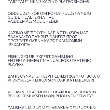
TARPTAUTINĖMS KAZINO PLATFORMOMS
ODDS UDEN FOR OM ROFUS: FULDSTÆNDIG
GUIDE TIL ALTERNATIVE
VÆDDEMÅLSMULIGHEDER
ΚΑΖΊΝΟ ΜΕ ΈΓΚΥΡΗ ΆΔΕΙΑ ΣΤΗ ΧΏΡΑ ΜΑΣ
ΕΛΛΆΔΑ: ΤΟ ΠΛΉΡΗΣ ΟΔΗΓΌΣ ΠΡΟΣ
ΠΡΟΣΤΑΤΕΥΜΈΝΗ ΚΑΘΏΣ ΚΑΙ ΝΌΜΙΜΗ
ΨΥΧΑΓΩΓΊΑ
FISHING CLUB: EXPERT GAMBLING
ENTERTAINMENT MANUAL FOR STRATEGIC
PLAYERS
BAHIS OYNADIĞI TESPIT EDILEN 1024 FUTBOLCU
PFDK'YA SEVK EDILDI SON DAKIKA HABERLERI
VEGASINO-KASINON PELIPAIKKA – MODERNIN
PELIKOKEMUKSEN MONIPUOLINEN SELVITYS
TALISMANIA: SUOMEN ASIAKKAIDEN SUOSIKKI