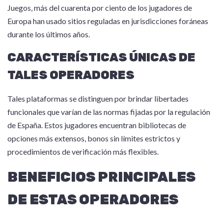
Juegos, más del cuarenta por ciento de los jugadores de
Europa han usado sitios reguladas en jurisdicciones foráneas
durante los últimos años.
CARACTERÍSTICAS ÚNICAS DE
TALES OPERADORES
Tales plataformas se distinguen por brindar libertades
funcionales que varían de las normas fijadas por la regulación
de España. Estos jugadores encuentran bibliotecas de
opciones más extensos, bonos sin límites estrictos y
procedimientos de verificación más flexibles.
BENEFICIOS PRINCIPALES
DE ESTAS OPERADORES