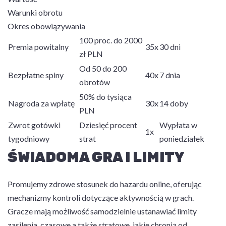
Warunki obrotu
Okres obowiązywania
100 proc. do 2000
Premia powitalny
35x
30 dni
zł PLN
Od 50 do 200
Bezpłatne spiny
40x
7 dnia
obrotów
50% do tysiąca
Nagroda za wpłatę
30x
14 doby
PLN
Zwrot gotówki
Dziesięć procent
Wypłata w
1x
tygodniowy
strat
poniedziałek
ŚWIADOMA GRA I LIMITY
Promujemy zdrowe stosunek do hazardu online, oferując
mechanizmy kontroli dotyczące aktywnością w grach.
Gracze mają możliwość samodzielnie ustanawiać limity
zasilenia, czasowe a także stratowe, jakie chronią od