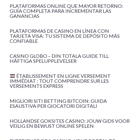
PLATAFORMAS ONLINE QUE MAYOR RETORNO:
GUÍA COMPLETA PARA INCREMENTAR LAS
GANANCIAS
PLATAFORMAS DE CASINO EN LÍNEA CON
TARJETA VISA: TU SISTEMA DE DEPÓSITO MÁS
CONFIABLE
CASINO GLOBO – DIN TOTALA GUIDE TILL
HÄFTIGA SPELUPPLEVELSER
ÉTABLISSEMENT EN LIGNE VERSEMENT
IMMÉDIAT : TOUT COMPRENDRE SUR LES
VERSEMENTS EXPRESS
MIGLIORI SITI BETTING BITCOIN: GUIDA
ESAUSTIVA PER GIOCATORI DIGITALI
HOLLANDSE GOKSITES CASINO: JOUW GIDS VOOR
VEILIG EN BEWUST ONLINE SPELEN