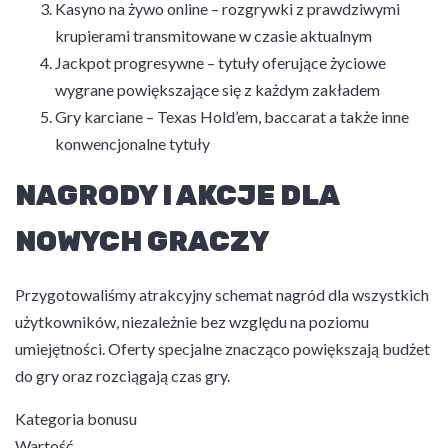
Kasyno na żywo online – rozgrywki z prawdziwymi
krupierami transmitowane w czasie aktualnym
Jackpot progresywne – tytuły oferujące życiowe
wygrane powiększające się z każdym zakładem
Gry karciane – Texas Hold’em, baccarat a także inne
konwencjonalne tytuły
NAGRODY I AKCJE DLA
NOWYCH GRACZY
Przygotowaliśmy atrakcyjny schemat nagród dla wszystkich
użytkowników, niezależnie bez względu na poziomu
umiejętności. Oferty specjalne znacząco powiększają budżet
do gry oraz rozciągają czas gry.
Kategoria bonusu
Wartość