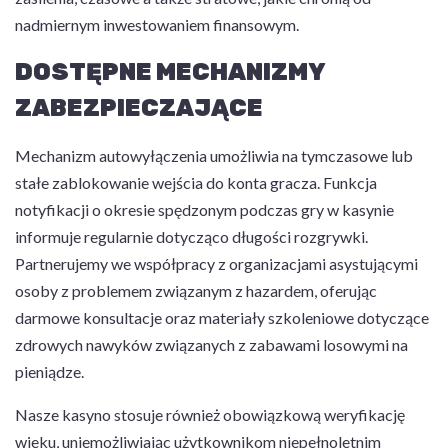
nadmiernym inwestowaniem finansowym.
DOSTĘPNE MECHANIZMY
ZABEZPIECZAJĄCE
Mechanizm autowyłączenia umożliwia na tymczasowe lub
stałe zablokowanie wejścia do konta gracza. Funkcja
notyfikacji o okresie spędzonym podczas gry w kasynie
informuje regularnie dotycząco długości rozgrywki.
Partnerujemy we współpracy z organizacjami asystującymi
osoby z problemem związanym z hazardem, oferując
darmowe konsultacje oraz materiały szkoleniowe dotyczące
zdrowych nawyków związanych z zabawami losowymi na
pieniądze.
Nasze kasyno stosuje również obowiązkową weryfikację
wieku, uniemożliwiając użytkownikom niepełnoletnim