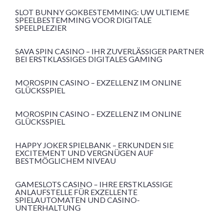
SLOT BUNNY GOKBESTEMMING: UW ULTIEME
SPEELBESTEMMING VOOR DIGITALE
SPEELPLEZIER
SAVA SPIN CASINO – IHR ZUVERLÄSSIGER PARTNER
BEI ERSTKLASSIGES DIGITALES GAMING
MOROSPIN CASINO – EXZELLENZ IM ONLINE
GLÜCKSSPIEL
MOROSPIN CASINO – EXZELLENZ IM ONLINE
GLÜCKSSPIEL
HAPPY JOKER SPIELBANK – ERKUNDEN SIE
EXCITEMENT UND VERGNÜGEN AUF
BESTMÖGLICHEM NIVEAU
GAMESLOTS CASINO – IHRE ERSTKLASSIGE
ANLAUFSTELLE FÜR EXZELLENTE
SPIELAUTOMATEN UND CASINO-
UNTERHALTUNG