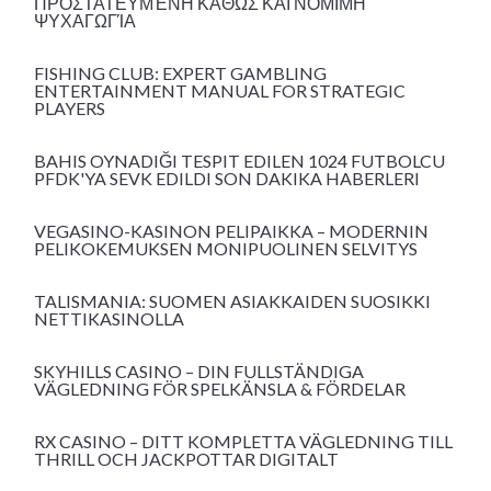
ΠΡΟΣΤΑΤΕΥΜΈΝΗ ΚΑΘΏΣ ΚΑΙ ΝΌΜΙΜΗ
ΨΥΧΑΓΩΓΊΑ
FISHING CLUB: EXPERT GAMBLING
ENTERTAINMENT MANUAL FOR STRATEGIC
PLAYERS
BAHIS OYNADIĞI TESPIT EDILEN 1024 FUTBOLCU
PFDK'YA SEVK EDILDI SON DAKIKA HABERLERI
VEGASINO-KASINON PELIPAIKKA – MODERNIN
PELIKOKEMUKSEN MONIPUOLINEN SELVITYS
TALISMANIA: SUOMEN ASIAKKAIDEN SUOSIKKI
NETTIKASINOLLA
SKYHILLS CASINO – DIN FULLSTÄNDIGA
VÄGLEDNING FÖR SPELKÄNSLA & FÖRDELAR
RX CASINO – DITT KOMPLETTA VÄGLEDNING TILL
THRILL OCH JACKPOTTAR DIGITALT