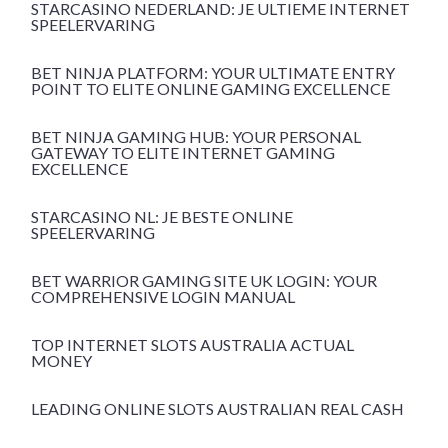
STARCASINO NEDERLAND: JE ULTIEME INTERNET
SPEELERVARING
BET NINJA PLATFORM: YOUR ULTIMATE ENTRY
POINT TO ELITE ONLINE GAMING EXCELLENCE
BET NINJA GAMING HUB: YOUR PERSONAL
GATEWAY TO ELITE INTERNET GAMING
EXCELLENCE
STARCASINO NL: JE BESTE ONLINE
SPEELERVARING
BET WARRIOR GAMING SITE UK LOGIN: YOUR
COMPREHENSIVE LOGIN MANUAL
TOP INTERNET SLOTS AUSTRALIA ACTUAL
MONEY
LEADING ONLINE SLOTS AUSTRALIAN REAL CASH