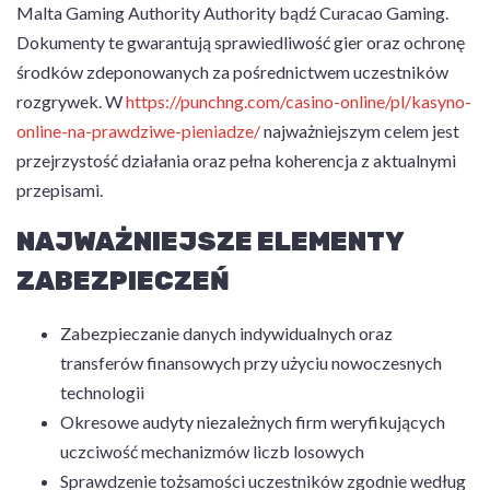
Malta Gaming Authority Authority bądź Curacao Gaming.
Dokumenty te gwarantują sprawiedliwość gier oraz ochronę
środków zdeponowanych za pośrednictwem uczestników
rozgrywek. W
https://punchng.com/casino-online/pl/kasyno-
online-na-prawdziwe-pieniadze/
najważniejszym celem jest
przejrzystość działania oraz pełna koherencja z aktualnymi
przepisami.
NAJWAŻNIEJSZE ELEMENTY
ZABEZPIECZEŃ
Zabezpieczanie danych indywidualnych oraz
transferów finansowych przy użyciu nowoczesnych
technologii
Okresowe audyty niezależnych firm weryfikujących
uczciwość mechanizmów liczb losowych
Sprawdzenie tożsamości uczestników zgodnie według