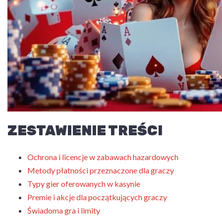
ZESTAWIENIE TREŚCI
Ochrona i licencje w zabawach hazardowych
Metody płatności przeznaczone dla graczy
Typy gier oferowanych w kasynie
Premie i akcje dla początkujących graczy
Świadoma gra i limity