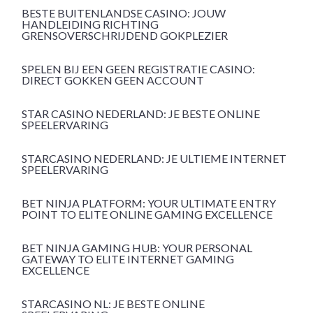
BESTE BUITENLANDSE CASINO: JOUW
HANDLEIDING RICHTING
GRENSOVERSCHRIJDEND GOKPLEZIER
SPELEN BIJ EEN GEEN REGISTRATIE CASINO:
DIRECT GOKKEN GEEN ACCOUNT
STAR CASINO NEDERLAND: JE BESTE ONLINE
SPEELERVARING
STARCASINO NEDERLAND: JE ULTIEME INTERNET
SPEELERVARING
BET NINJA PLATFORM: YOUR ULTIMATE ENTRY
POINT TO ELITE ONLINE GAMING EXCELLENCE
BET NINJA GAMING HUB: YOUR PERSONAL
GATEWAY TO ELITE INTERNET GAMING
EXCELLENCE
STARCASINO NL: JE BESTE ONLINE