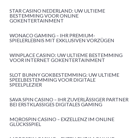
STAR CASINO NEDERLAND: UW ULTIEME
BESTEMMING VOOR ONLINE
GOKENTERTAINMENT
WONACO GAMING – IHR PREMIUM-
SPIELERLEBNIS MIT EXKLUSIVEN VORZÜGEN
WINPLACE CASINO: UW ULTIEME BESTEMMING
VOOR INTERNET GOKENTERTAINMENT
SLOT BUNNY GOKBESTEMMING: UW ULTIEME
SPEELBESTEMMING VOOR DIGITALE
SPEELPLEZIER
SAVA SPIN CASINO – IHR ZUVERLÄSSIGER PARTNER
BEI ERSTKLASSIGES DIGITALES GAMING
MOROSPIN CASINO – EXZELLENZ IM ONLINE
GLÜCKSSPIEL