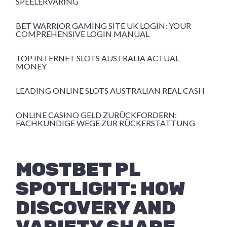
SPEELERVARING
BET WARRIOR GAMING SITE UK LOGIN: YOUR
COMPREHENSIVE LOGIN MANUAL
TOP INTERNET SLOTS AUSTRALIA ACTUAL
MONEY
LEADING ONLINE SLOTS AUSTRALIAN REAL CASH
ONLINE CASINO GELD ZURÜCKFORDERN:
FACHKUNDIGE WEGE ZUR RÜCKERSTATTUNG
MOSTBET PL
SPOTLIGHT: HOW
DISCOVERY AND