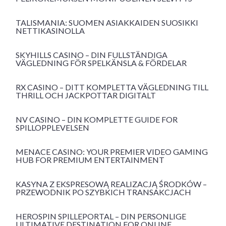
TALISMANIA: SUOMEN ASIAKKAIDEN SUOSIKKI
NETTIKASINOLLA
SKYHILLS CASINO – DIN FULLSTÄNDIGA
VÄGLEDNING FÖR SPELKÄNSLA & FÖRDELAR
RX CASINO – DITT KOMPLETTA VÄGLEDNING TILL
THRILL OCH JACKPOTTAR DIGITALT
NV CASINO – DIN KOMPLETTE GUIDE FOR
SPILLOPPLEVELSEN
MENACE CASINO: YOUR PREMIER VIDEO GAMING
HUB FOR PREMIUM ENTERTAINMENT
KASYNA Z EKSPRESOWĄ REALIZACJĄ ŚRODKÓW –
PRZEWODNIK PO SZYBKICH TRANSAKCJACH
HEROSPIN SPILLEPORTAL – DIN PERSONLIGE
ULTIMATIVE DESTINATION FOR ONLINE