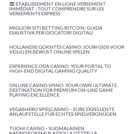
ÉTABLISSEMENT EN LIGNE VERSEMENT
IMMÉDIAT : TOUT COMPRENDRE SUR LES
VERSEMENTS EXPRESS
MIGLIORI SITI BETTING BITCOIN: GUIDA
ESAUSTIVA PER GIOCATORI DIGITALI
HOLLANDSE GOKSITES CASINO: JOUW GIDS VOOR
VEILIG EN BEWUST ONLINE SPELEN
EXPERIENCE ODA CASINO: YOUR PORTAL TO
HIGH-END DIGITAL GAMING QUALITY
ON LINE CASINO SPINO: YOUR OWN ULTIMATE
DESTINATION FOR PREMIUM ON-LINE GAME
PLAYING EXCELLENCE
VEGASHERO SPIELCASINO – EURE EXZELLENTE
ANLAUFSTELLE FÜR ECHTES SPIELVERGNÜGEN
TUOHI CASINO – SUOMALAINEN
KASINOKOKEMUS AIDOLLA OTTEELLA