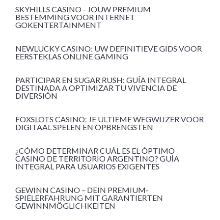
SKYHILLS CASINO - JOUW PREMIUM
BESTEMMING VOOR INTERNET
GOKENTERTAINMENT
NEWLUCKY CASINO: UW DEFINITIEVE GIDS VOOR
EERSTEKLAS ONLINE GAMING
PARTICIPAR EN SUGAR RUSH: GUÍA INTEGRAL
DESTINADA A OPTIMIZAR TU VIVENCIA DE
DIVERSIÓN
FOXSLOTS CASINO: JE ULTIEME WEGWIJZER VOOR
DIGITAAL SPELEN EN OPBRENGSTEN
¿CÓMO DETERMINAR CUÁL ES EL ÓPTIMO
CASINO DE TERRITORIO ARGENTINO? GUÍA
INTEGRAL PARA USUARIOS EXIGENTES
GEWINN CASINO – DEIN PREMIUM-
SPIELERFAHRUNG MIT GARANTIERTEN
GEWINNMÖGLICHKEITEN