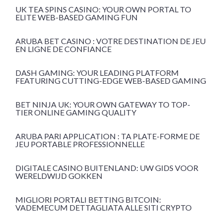
UK TEA SPINS CASINO: YOUR OWN PORTAL TO
ELITE WEB-BASED GAMING FUN
ARUBA BET CASINO : VOTRE DESTINATION DE JEU
EN LIGNE DE CONFIANCE
DASH GAMING: YOUR LEADING PLATFORM
FEATURING CUTTING-EDGE WEB-BASED GAMING
BET NINJA UK: YOUR OWN GATEWAY TO TOP-
TIER ONLINE GAMING QUALITY
ARUBA PARI APPLICATION : TA PLATE-FORME DE
JEU PORTABLE PROFESSIONNELLE
DIGITALE CASINO BUITENLAND: UW GIDS VOOR
WERELDWIJD GOKKEN
MIGLIORI PORTALI BETTING BITCOIN:
VADEMECUM DETTAGLIATA ALLE SITI CRYPTO