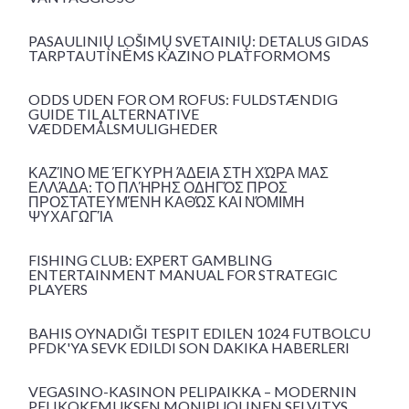
PASAULINIŲ LOŠIMŲ SVETAINIŲ: DETALUS GIDAS
TARPTAUTINĖMS KAZINO PLATFORMOMS
ODDS UDEN FOR OM ROFUS: FULDSTÆNDIG
GUIDE TIL ALTERNATIVE
VÆDDEMÅLSMULIGHEDER
ΚΑΖΊΝΟ ΜΕ ΈΓΚΥΡΗ ΆΔΕΙΑ ΣΤΗ ΧΏΡΑ ΜΑΣ
ΕΛΛΆΔΑ: ΤΟ ΠΛΉΡΗΣ ΟΔΗΓΌΣ ΠΡΟΣ
ΠΡΟΣΤΑΤΕΥΜΈΝΗ ΚΑΘΏΣ ΚΑΙ ΝΌΜΙΜΗ
ΨΥΧΑΓΩΓΊΑ
FISHING CLUB: EXPERT GAMBLING
ENTERTAINMENT MANUAL FOR STRATEGIC
PLAYERS
BAHIS OYNADIĞI TESPIT EDILEN 1024 FUTBOLCU
PFDK'YA SEVK EDILDI SON DAKIKA HABERLERI
VEGASINO-KASINON PELIPAIKKA – MODERNIN
PELIKOKEMUKSEN MONIPUOLINEN SELVITYS