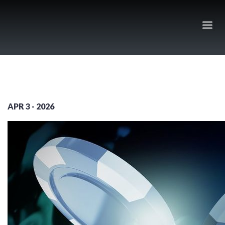
Skip
to
content
APR 3 - 2026