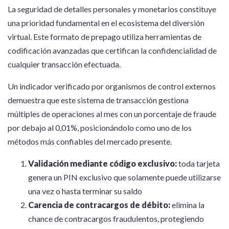
La seguridad de detalles personales y monetarios constituye
una prioridad fundamental en el ecosistema del diversión
virtual. Este formato de prepago utiliza herramientas de
codificación avanzadas que certifican la confidencialidad de
cualquier transacción efectuada.
Un indicador verificado por organismos de control externos
demuestra que este sistema de transacción gestiona
múltiples de operaciones al mes con un porcentaje de fraude
por debajo al 0,01%, posicionándolo como uno de los
métodos más confiables del mercado presente.
Validación mediante código exclusivo:
toda tarjeta
genera un PIN exclusivo que solamente puede utilizarse
una vez o hasta terminar su saldo
Carencia de contracargos de débito:
elimina la
chance de contracargos fraudulentos, protegiendo