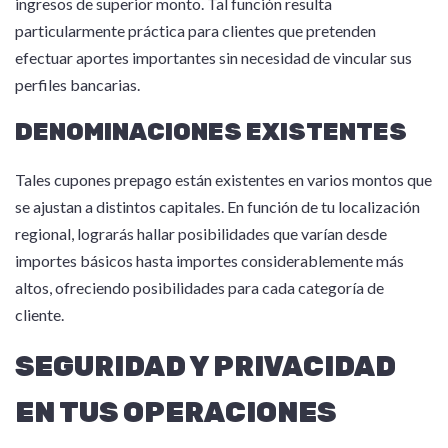
ingresos de superior monto. Tal función resulta
particularmente práctica para clientes que pretenden
efectuar aportes importantes sin necesidad de vincular sus
perfiles bancarias.
DENOMINACIONES EXISTENTES
Tales cupones prepago están existentes en varios montos que
se ajustan a distintos capitales. En función de tu localización
regional, lograrás hallar posibilidades que varían desde
importes básicos hasta importes considerablemente más
altos, ofreciendo posibilidades para cada categoría de
cliente.
SEGURIDAD Y PRIVACIDAD
EN TUS OPERACIONES