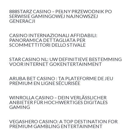
888STARZ CASINO – PEŁNY PRZEWODNIK PO
SERWISIE GAMINGOWEJ NAJNOWSZEJ
GENERACJI
CASINO INTERNAZIONALI AFFIDABILI:
PANORAMICA DETTAGLIATA PER
SCOMMETTITORI DELLO STIVALE
STAR CASINO NL: UW DEFINITIEVE BESTEMMING
VOOR INTERNET GOKENTERTAINMENT
ARUBA BET CASINO : TA PLATEFORME DE JEU
PREMIUM EN LIGNE SÉCURISÉE
WINROLLA CASINO – DEIN VERLÄSSLICHER
ANBIETER FÜR HOCHWERTIGES DIGITALES
GAMING
VEGASHERO CASINO: A TOP DESTINATION FOR
PREMIUM GAMBLING ENTERTAINMENT