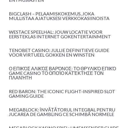
BIGCLASH – PELAAMISKOKEMUS, JOKA
MULLISTAA AJATUKSESI VERKKOKASIINOISTA
WESTACE SPEELHAL: JOUW LOCATIE VOOR
EERSTEKLAS INTERNET GOKENTERTAINMENT
TENOBET CASINO: JULLIE DEFINITIEVE GUIDE
VOOR VIRTUEEL GOKKEN EN WINSTEN
Ο ΕΠΙΚΌΣ ΑΛΙΚΌΣ ΒΑΡΌΝΟΣ: ΤΟ ΘΡΥΛΙΚΌ ΕΠΙΚΌ
GAME CASINO ΤΟ ΟΠΟΊΟ ΚΑΤΈΚΤΗΣΕ ΤΟΝ
ΠΛΑΝΉΤΗ
RED BARON: THE ICONIC FLIGHT-INSPIRED SLOT
GAMING GUIDE
MEGABLOCK: ÎNVĂȚĂTORUL INTEGRAL PENTRU
JUCAREA DE GAMBLING CE SCHIMBĂ NORMELE
MEGABLOCK KASINO SPIEL: UMFASSENDER GUIDE