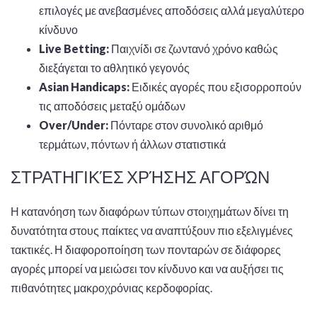
επιλογές με ανεβασμένες αποδόσεις αλλά μεγαλύτερο
κίνδυνο
Live Betting:
Παιχνίδι σε ζωντανό χρόνο καθώς
διεξάγεται το αθλητικό γεγονός
Asian Handicaps:
Ειδικές αγορές που εξισορροπούν
τις αποδόσεις μεταξύ ομάδων
Over/Under:
Πόνταρε στον συνολικό αριθμό
τερμάτων, πόντων ή άλλων στατιστικά
ΣΤΡΑΤΗΓΙΚΈΣ ΧΡΉΣΗΣ ΑΓΟΡΏΝ
Η κατανόηση των διαφόρων τύπων στοιχημάτων δίνει τη
δυνατότητα στους παίκτες να αναπτύξουν πιο εξελιγμένες
τακτικές. Η διαφοροποίηση των πονταρών σε διάφορες
αγορές μπορεί να μειώσει τον κίνδυνο και να αυξήσει τις
πιθανότητες μακροχρόνιας κερδοφορίας.