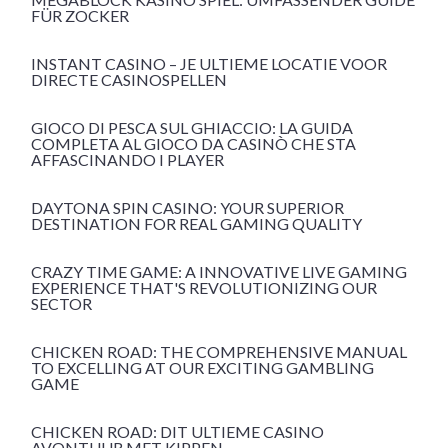
FÜR ZOCKER
INSTANT CASINO – JE ULTIEME LOCATIE VOOR
DIRECTE CASINOSPELLEN
GIOCO DI PESCA SUL GHIACCIO: LA GUIDA
COMPLETA AL GIOCO DA CASINÒ CHE STA
AFFASCINANDO I PLAYER
DAYTONA SPIN CASINO: YOUR SUPERIOR
DESTINATION FOR REAL GAMING QUALITY
CRAZY TIME GAME: A INNOVATIVE LIVE GAMING
EXPERIENCE THAT'S REVOLUTIONIZING OUR
SECTOR
CHICKEN ROAD: THE COMPREHENSIVE MANUAL
TO EXCELLING AT OUR EXCITING GAMBLING
GAME
CHICKEN ROAD: DIT ULTIEME CASINO
AVONTUUR MET KIPPEN