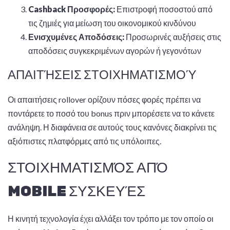
Cashback Προσφορές:
Επιστροφή ποσοστού από
τις ζημιές για μείωση του οικονομικού κινδύνου
Ενισχυμένες Αποδόσεις:
Προσωρινές αυξήσεις στις
αποδόσεις συγκεκριμένων αγορών ή γεγονότων
ΑΠΑΙΤΉΣΕΙΣ ΣΤΟΙΧΗΜΑΤΙΣΜΟΎ
Οι απαιτήσεις rollover ορίζουν πόσες φορές πρέπει να
ποντάρετε το ποσό του bonus πριν μπορέσετε να το κάνετε
ανάληψη. Η διαφάνεια σε αυτούς τους κανόνες διακρίνει τις
αξιόπιστες πλατφόρμες από τις υπόλοιπες.
ΣΤΟΙΧΗΜΑΤΙΣΜΌΣ ΑΠΌ
MOBILE ΣΥΣΚΕΥΈΣ
Η κινητή τεχνολογία έχει αλλάξει τον τρόπο με τον οποίο οι