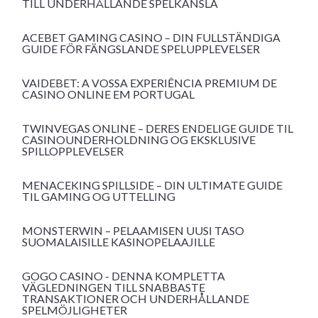
TILL UNDERHÅLLANDE SPELKÄNSLA
ACEBET GAMING CASINO – DIN FULLSTÄNDIGA
GUIDE FÖR FÄNGSLANDE SPELUPPLEVELSER
VAIDEBET: A VOSSA EXPERIÊNCIA PREMIUM DE
CASINO ONLINE EM PORTUGAL
TWINVEGAS ONLINE – DERES ENDELIGE GUIDE TIL
CASINOUNDERHOLDNING OG EKSKLUSIVE
SPILLOPPLEVELSER
MENACEKING SPILLSIDE – DIN ULTIMATE GUIDE
TIL GAMING OG UTTELLING
MONSTERWIN – PELAAMISEN UUSI TASO
SUOMALAISILLE KASINOPELAAJILLE
GOGO CASINO - DENNA KOMPLETTA
VÄGLEDNINGEN TILL SNABBASTE
TRANSAKTIONER OCH UNDERHÅLLANDE
SPELMÖJLIGHETER