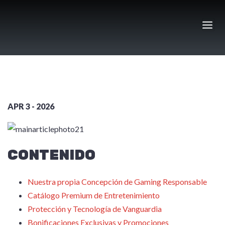
Skip
to
content
APR 3 - 2026
CONTENIDO
Nuestra propia Concepción de Gaming Responsable
Catálogo Premium de Entretenimiento
Protección y Tecnología de Vanguardia
Bonificaciones Exclusivas y Promociones