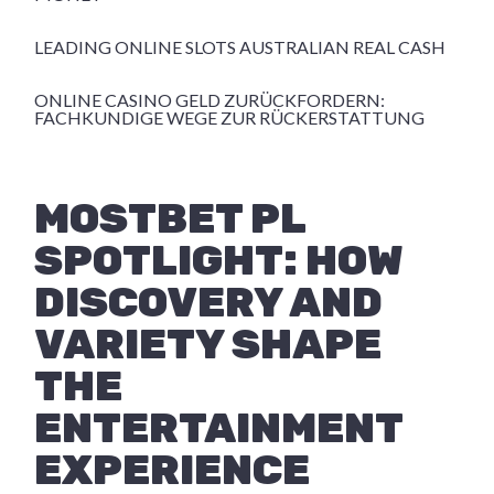
LEADING ONLINE SLOTS AUSTRALIAN REAL CASH
ONLINE CASINO GELD ZURÜCKFORDERN:
FACHKUNDIGE WEGE ZUR RÜCKERSTATTUNG
MOSTBET PL
SPOTLIGHT: HOW
DISCOVERY AND
VARIETY SHAPE
THE
ENTERTAINMENT
EXPERIENCE