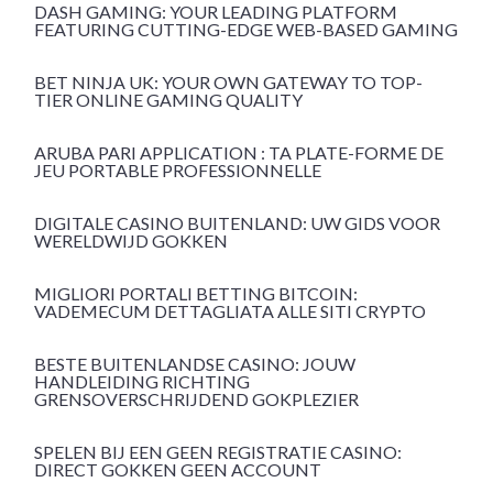
DASH GAMING: YOUR LEADING PLATFORM
FEATURING CUTTING-EDGE WEB-BASED GAMING
BET NINJA UK: YOUR OWN GATEWAY TO TOP-
TIER ONLINE GAMING QUALITY
ARUBA PARI APPLICATION : TA PLATE-FORME DE
JEU PORTABLE PROFESSIONNELLE
DIGITALE CASINO BUITENLAND: UW GIDS VOOR
WERELDWIJD GOKKEN
MIGLIORI PORTALI BETTING BITCOIN:
VADEMECUM DETTAGLIATA ALLE SITI CRYPTO
BESTE BUITENLANDSE CASINO: JOUW
HANDLEIDING RICHTING
GRENSOVERSCHRIJDEND GOKPLEZIER
SPELEN BIJ EEN GEEN REGISTRATIE CASINO:
DIRECT GOKKEN GEEN ACCOUNT