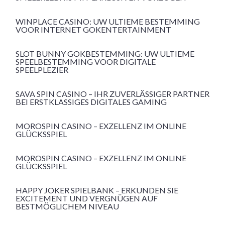
WINPLACE CASINO: UW ULTIEME BESTEMMING
VOOR INTERNET GOKENTERTAINMENT
SLOT BUNNY GOKBESTEMMING: UW ULTIEME
SPEELBESTEMMING VOOR DIGITALE
SPEELPLEZIER
SAVA SPIN CASINO – IHR ZUVERLÄSSIGER PARTNER
BEI ERSTKLASSIGES DIGITALES GAMING
MOROSPIN CASINO – EXZELLENZ IM ONLINE
GLÜCKSSPIEL
MOROSPIN CASINO – EXZELLENZ IM ONLINE
GLÜCKSSPIEL
HAPPY JOKER SPIELBANK – ERKUNDEN SIE
EXCITEMENT UND VERGNÜGEN AUF
BESTMÖGLICHEM NIVEAU