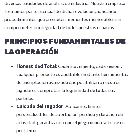
diversas entidades de análisis de industria. Nuestra empresa
formamos parte esencial de dicha revolución, aplicando
procedimientos que prometen momentos memorables sin
comprometer la integridad de todos nuestros usuarios.
PRINCIPIOS FUNDAMENTALES DE
LA OPERACIÓN
Honestidad Total:
Cada movimiento, cada sesión y
cualquier producto es auditable mediante herramientas
de encriptación avanzada que posibilitan a nuestros
jugadores comprobar la legitimidad de todas sus
partidas.
Cuidado del Jugador:
Aplicamos límites
personalizables de aportación, pérdida y duración de
actividad, garantizando que el juego nunca se torne en
problema.