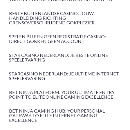
BESTE BUITENLANDSE CASINO: JOUW
HANDLEIDING RICHTING
GRENSOVERSCHRIJDEND GOKPLEZIER
SPELEN BIJ EEN GEEN REGISTRATIE CASINO:
DIRECT GOKKEN GEEN ACCOUNT
STAR CASINO NEDERLAND: JE BESTE ONLINE
SPEELERVARING
STARCASINO NEDERLAND: JE ULTIEME INTERNET
SPEELERVARING
BET NINJA PLATFORM: YOUR ULTIMATE ENTRY
POINT TO ELITE ONLINE GAMING EXCELLENCE
BET NINJA GAMING HUB: YOUR PERSONAL
GATEWAY TO ELITE INTERNET GAMING
EXCELLENCE