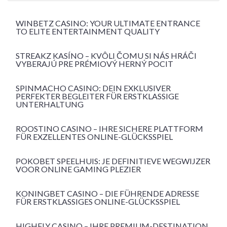
WINBETZ CASINO: YOUR ULTIMATE ENTRANCE
TO ELITE ENTERTAINMENT QUALITY
STREAKZ KASÍNO – KVÔLI ČOMU SI NÁS HRÁČI
VYBERAJÚ PRE PRÉMIOVÝ HERNÝ POCIT
SPINMACHO CASINO: DEIN EXKLUSIVER
PERFEKTER BEGLEITER FÜR ERSTKLASSIGE
UNTERHALTUNG
ROOSTINO CASINO – IHRE SICHERE PLATTFORM
FÜR EXZELLENTES ONLINE-GLÜCKSSPIEL
POKOBET SPEELHUIS: JE DEFINITIEVE WEGWIJZER
VOOR ONLINE GAMING PLEZIER
KONINGBET CASINO – DIE FÜHRENDE ADRESSE
FÜR ERSTKLASSIGES ONLINE-GLÜCKSSPIEL
HIGHFLY CASINO – IHRE PREMIUM-DESTINATION