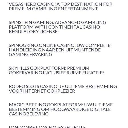
VEGASHERO CASINO: A TOP DESTINATION FOR
PREMIUM GAMBLING ENTERTAINMENT
SPINSTEIN GAMING: ADVANCED GAMBLING
PLATFORM WITH CONTINENTAL CASINO
REGULATORY LICENSE
SPINOGRINO ONLINE CASINO: UW COMPLETE
HANDLEIDING NAAR EEN UITMUNTENDE
GAMING ERVARING
SKYHILLS GOKPLATFORM: PREMIUM
GOKERVARING INCLUSIEF RUIME FUNCTIES
RODEO SLOTS CASINO: JE ULTIEME BESTEMMING
VOOR INTERNET GOKPLEZIER
MAGIC BETTING GOKPLATFORM: UW ULTIEME
BESTEMMING OM HOOGWAARDIGE DIGITALE
CASINOBELEVING
LONDONBET CASINO: EXZELLENTE