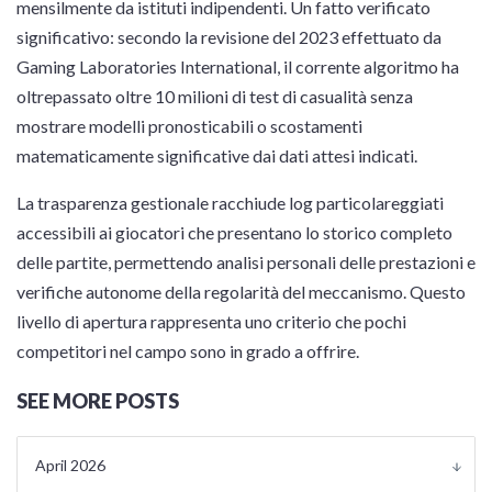
mensilmente da istituti indipendenti. Un fatto verificato
significativo: secondo la revisione del 2023 effettuato da
Gaming Laboratories International, il corrente algoritmo ha
oltrepassato oltre 10 milioni di test di casualità senza
mostrare modelli pronosticabili o scostamenti
matematicamente significative dai dati attesi indicati.
La trasparenza gestionale racchiude log particolareggiati
accessibili ai giocatori che presentano lo storico completo
delle partite, permettendo analisi personali delle prestazioni e
verifiche autonome della regolarità del meccanismo. Questo
livello di apertura rappresenta uno criterio che pochi
competitori nel campo sono in grado a offrire.
SEE MORE POSTS
April 2026