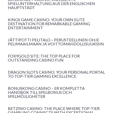
SPIELUNTERHALTUNG AUS DER ENGLISCHEN
HAUPTSTADT
KINGS GAME CASINO: YOUR OWN ELITE
DESTINATION FOR REMARKABLE GAMING
ENTERTAINMENT
JÄTTIPOTTI PELITALO – PERUSTEELLINEN OHJE
PELIMAAILMAAN JA VOITTOMAHDOLLISUUKSIIN
FOXYGOLD SITE: THE TOP PLACE FOR
OUTSTANDING CASINO FUN
DRAGON SLOTS CASINO: YOUR PERSONAL PORTAL
TO TOP-TIER GAMING EXCELLENCE
BONUSKONG CASINO – ER KOMPLETTA
HANDBOK TILL SPELBONUS OCH
SPELMÖJLIGHETER
BETZINO CASINO: THE PLACE WHERE TOP-TIER
GAMBLING CONNECTS WITH EXCEPTIONAL