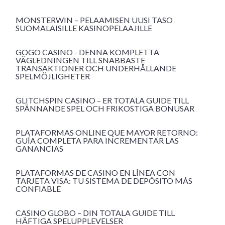
MONSTERWIN – PELAAMISEN UUSI TASO
SUOMALAISILLE KASINOPELAAJILLE
GOGO CASINO - DENNA KOMPLETTA
VÄGLEDNINGEN TILL SNABBASTE
TRANSAKTIONER OCH UNDERHÅLLANDE
SPELMÖJLIGHETER
GLITCHSPIN CASINO – ER TOTALA GUIDE TILL
SPÄNNANDE SPEL OCH FRIKOSTIGA BONUSAR
PLATAFORMAS ONLINE QUE MAYOR RETORNO:
GUÍA COMPLETA PARA INCREMENTAR LAS
GANANCIAS
PLATAFORMAS DE CASINO EN LÍNEA CON
TARJETA VISA: TU SISTEMA DE DEPÓSITO MÁS
CONFIABLE
CASINO GLOBO – DIN TOTALA GUIDE TILL
HÄFTIGA SPELUPPLEVELSER