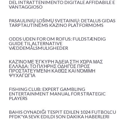
DEL INTRATTENIMENTO DIGITALE AFFIDABILE E
VANTAGGIOSO
PASAULINIŲ LOŠIMŲ SVETAINIŲ: DETALUS GIDAS
TARPTAUTINĖMS KAZINO PLATFORMOMS
ODDS UDEN FOR OM ROFUS: FULDSTÆNDIG
GUIDE TIL ALTERNATIVE
VÆDDEMÅLSMULIGHEDER
ΚΑΖΊΝΟ ΜΕ ΈΓΚΥΡΗ ΆΔΕΙΑ ΣΤΗ ΧΏΡΑ ΜΑΣ
ΕΛΛΆΔΑ: ΤΟ ΠΛΉΡΗΣ ΟΔΗΓΌΣ ΠΡΟΣ
ΠΡΟΣΤΑΤΕΥΜΈΝΗ ΚΑΘΏΣ ΚΑΙ ΝΌΜΙΜΗ
ΨΥΧΑΓΩΓΊΑ
FISHING CLUB: EXPERT GAMBLING
ENTERTAINMENT MANUAL FOR STRATEGIC
PLAYERS
BAHIS OYNADIĞI TESPIT EDILEN 1024 FUTBOLCU
PFDK'YA SEVK EDILDI SON DAKIKA HABERLERI