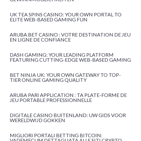
UK TEA SPINS CASINO: YOUR OWN PORTAL TO
ELITE WEB-BASED GAMING FUN
ARUBA BET CASINO : VOTRE DESTINATION DE JEU
EN LIGNE DE CONFIANCE
DASH GAMING: YOUR LEADING PLATFORM
FEATURING CUTTING-EDGE WEB-BASED GAMING
BET NINJA UK: YOUR OWN GATEWAY TO TOP-
TIER ONLINE GAMING QUALITY
ARUBA PARI APPLICATION : TA PLATE-FORME DE
JEU PORTABLE PROFESSIONNELLE
DIGITALE CASINO BUITENLAND: UW GIDS VOOR
WERELDWIJD GOKKEN
MIGLIORI PORTALI BETTING BITCOIN:
VADEMECUM DETTAGLIATA ALLE SITI CRYPTO