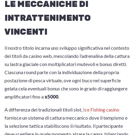
LE MECCANICHE DI
INTRATTENIMENTO
VINCENTI
Il nostro titolo incarna uno sviluppo significativa nel contesto
dei titoli da casino web, mescolando l’adrenalina della cattura
su lastra glaciale con moltiplicatori mutevoli e bonus diretti.
Ciascuna round parte con la individuazione della propria
postazione di pesca virtuale, ove ogni buco nel superficie
gelata cela eventuali bonus che sono in grado di raggiungere
amplificatori fino a
x5000
.
A differenza dei tradizionali titoli slot,
Ice Fishing casino
fornisce un sistema di cattura meccanico dove il tempismo e
la selezione tattica stabiliscono il risultato. Il partecipante
deve scegliere in quale momento alzare la canna, bilanciando