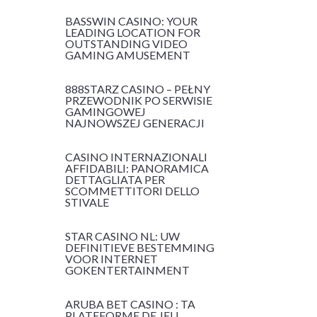
BASSWIN CASINO: YOUR
LEADING LOCATION FOR
OUTSTANDING VIDEO
GAMING AMUSEMENT
888STARZ CASINO – PEŁNY
PRZEWODNIK PO SERWISIE
GAMINGOWEJ
NAJNOWSZEJ GENERACJI
CASINO INTERNAZIONALI
AFFIDABILI: PANORAMICA
DETTAGLIATA PER
SCOMMETTITORI DELLO
STIVALE
STAR CASINO NL: UW
DEFINITIEVE BESTEMMING
VOOR INTERNET
GOKENTERTAINMENT
ARUBA BET CASINO : TA
PLATEFORME DE JEU