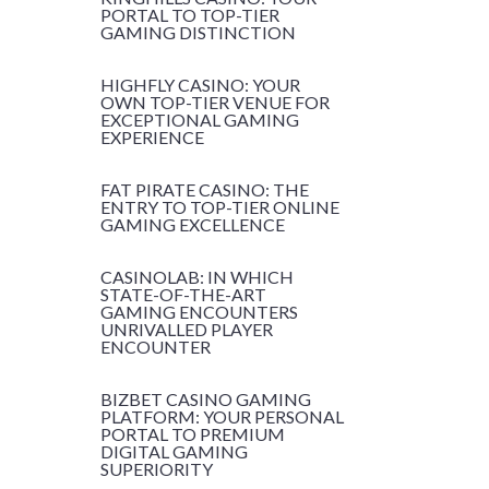
PORTAL TO TOP-TIER
GAMING DISTINCTION
HIGHFLY CASINO: YOUR
OWN TOP-TIER VENUE FOR
EXCEPTIONAL GAMING
EXPERIENCE
FAT PIRATE CASINO: THE
ENTRY TO TOP-TIER ONLINE
GAMING EXCELLENCE
CASINOLAB: IN WHICH
STATE-OF-THE-ART
GAMING ENCOUNTERS
UNRIVALLED PLAYER
ENCOUNTER
BIZBET CASINO GAMING
PLATFORM: YOUR PERSONAL
PORTAL TO PREMIUM
DIGITAL GAMING
SUPERIORITY