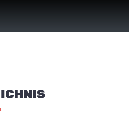
ICHNIS
t