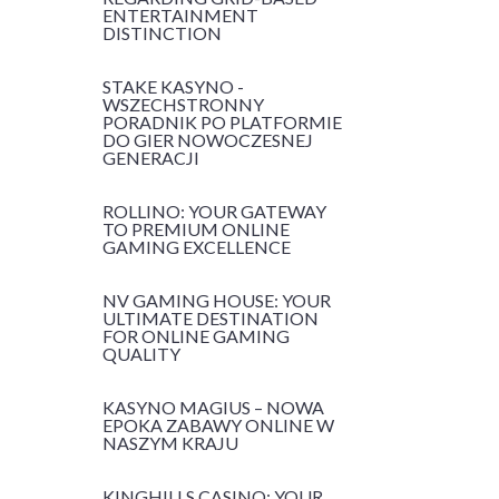
ENTERTAINMENT
DISTINCTION
STAKE KASYNO -
WSZECHSTRONNY
PORADNIK PO PLATFORMIE
DO GIER NOWOCZESNEJ
GENERACJI
ROLLINO: YOUR GATEWAY
TO PREMIUM ONLINE
GAMING EXCELLENCE
NV GAMING HOUSE: YOUR
ULTIMATE DESTINATION
FOR ONLINE GAMING
QUALITY
KASYNO MAGIUS – NOWA
EPOKA ZABAWY ONLINE W
NASZYM KRAJU
KINGHILLS CASINO: YOUR