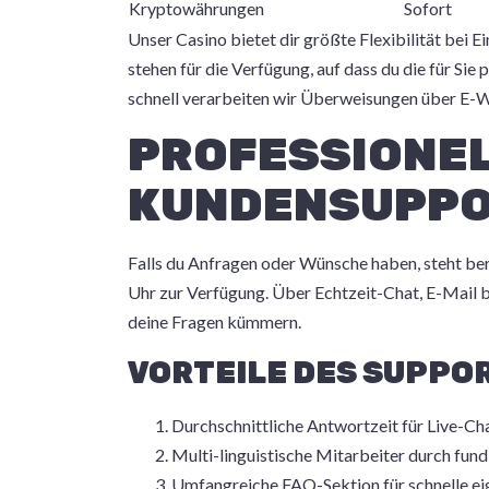
Kryptowährungen
Sofort
Unser Casino bietet dir größte Flexibilität bei
stehen für die Verfügung, auf dass du die für S
schnell verarbeiten wir Überweisungen über E-W
PROFESSIONE
KUNDENSUPP
Falls du Anfragen oder Wünsche haben, steht ber
Uhr zur Verfügung. Über Echtzeit-Chat, E-Mail bz
deine Fragen kümmern.
VORTEILE DES SUPPO
Durchschnittliche Antwortzeit für Live-Ch
Multi-linguistische Mitarbeiter durch fun
Umfangreiche FAQ-Sektion für schnelle ei