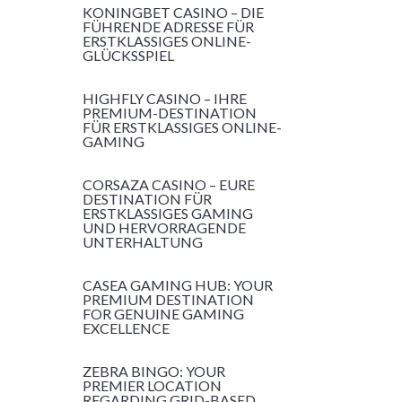
KONINGBET CASINO – DIE
FÜHRENDE ADRESSE FÜR
ERSTKLASSIGES ONLINE-
GLÜCKSSPIEL
HIGHFLY CASINO – IHRE
PREMIUM-DESTINATION
FÜR ERSTKLASSIGES ONLINE-
GAMING
CORSAZA CASINO – EURE
DESTINATION FÜR
ERSTKLASSIGES GAMING
UND HERVORRAGENDE
UNTERHALTUNG
CASEA GAMING HUB: YOUR
PREMIUM DESTINATION
FOR GENUINE GAMING
EXCELLENCE
ZEBRA BINGO: YOUR
PREMIER LOCATION
REGARDING GRID-BASED