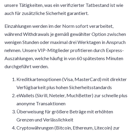
unsere Tätigkeiten, was ein verifizierter Tatbestand ist wie
auch für zusätzliche Sicherheit garantiert.
Einzahlungen werden im der Norm sofort verarbeitet,
während Withdrawals je gemäß gewählter Option zwischen
wenigen Stunden oder maximal drei Werktagen in Anspruch
nehmen. Unsere VIP-Mitglieder profitieren durch Express-
Auszahlungen, welche häufig in von 60 spätestens Minuten
durchgeführt werden.
Kreditkartenoptionen (Visa, MasterCard) mit direkter
Verfügbarkeit plus hohen Sicherheitsstandards
eWallets (Skrill, Neteler, MuchBetter) zur schnelle plus
anonyme Transaktionen
Überweisung für größere Beträge mit erhöhten
Grenzen und Verlässlichkeit
Cryptowährungen (Bitcoin, Ethereum, Litecoin) zur