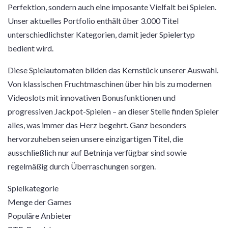
Perfektion, sondern auch eine imposante Vielfalt bei Spielen.
Unser aktuelles Portfolio enthält über 3.000 Titel
unterschiedlichster Kategorien, damit jeder Spielertyp
bedient wird.
Diese Spielautomaten bilden das Kernstück unserer Auswahl.
Von klassischen Fruchtmaschinen über hin bis zu modernen
Videoslots mit innovativen Bonusfunktionen und
progressiven Jackpot-Spielen – an dieser Stelle finden Spieler
alles, was immer das Herz begehrt. Ganz besonders
hervorzuheben seien unsere einzigartigen Titel, die
ausschließlich nur auf Betninja verfügbar sind sowie
regelmäßig durch Überraschungen sorgen.
Spielkategorie
Menge der Games
Populäre Anbieter