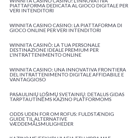
WINNITA CASINO CASINO: L'INNOVATIVA
PIATTAFORMA DEDICATA AL GIOCO DIGITALE PER
VERI INTENDITORI
WINNITA CASINO CASINO: LA PIATTAFORMA DI
GIOCO ONLINE PER VERI INTENDITORI
WINNITA CASINÒ: LA TUA PERSONALE
DESTINAZIONE IDEALE PREMIUM PER
L'INTRATTENIMENTO ONLINE
WINNITA CASINO: UNA INNOVATIVA FRONTIERA
DEL INTRATTENIMENTO DIGITALE AFFIDABILE E
VANTAGGIOSO
PASAULINIŲ LOŠIMŲ SVETAINIŲ: DETALUS GIDAS
TARPTAUTINĖMS KAZINO PLATFORMOMS
ODDS UDEN FOR OM ROFUS: FULDSTÆNDIG
GUIDE TIL ALTERNATIVE
VÆDDEMÅLSMULIGHEDER