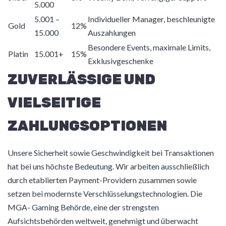
5.000
5.001 –
Individueller Manager, beschleunigte
Gold
12%
15.000
Auszahlungen
Besondere Events, maximale Limits,
Platin
15.001+
15%
Exklusivgeschenke
ZUVERLÄSSIGE UND
VIELSEITIGE
ZAHLUNGSOPTIONEN
Unsere Sicherheit sowie Geschwindigkeit bei Transaktionen
hat bei uns höchste Bedeutung. Wir arbeiten ausschließlich
durch etablierten Payment-Providern zusammen sowie
setzen bei modernste Verschlüsselungstechnologien. Die
MGA- Gaming Behörde, eine der strengsten
Aufsichtsbehörden weltweit, genehmigt und überwacht