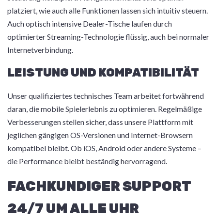
platziert, wie auch alle Funktionen lassen sich intuitiv steuern.
Auch optisch intensive Dealer-Tische laufen durch
optimierter Streaming-Technologie flüssig, auch bei normaler
Internetverbindung.
LEISTUNG UND KOMPATIBILITÄT
Unser qualifiziertes technisches Team arbeitet fortwährend
daran, die mobile Spielerlebnis zu optimieren. Regelmäßige
Verbesserungen stellen sicher, dass unsere Plattform mit
jeglichen gängigen OS-Versionen und Internet-Browsern
kompatibel bleibt. Ob iOS, Android oder andere Systeme –
die Performance bleibt beständig hervorragend.
FACHKUNDIGER SUPPORT
24/7 UM ALLE UHR