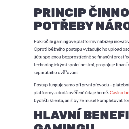
PRINCIP ČINNO
POTŘEBY NÁRO
Pokročilé gamingové platformy nabízejí inovativn
Oproti běžného postupu vyžadujícího upload os
účtu spojenou bezprostředně se finanční prostř
technologickými společnostmi, propojuje finančn
separátního ověřování.
Postup funguje samo při první převodu – platební
platformy a dodá ověřené údaje herně.
Casino be
bydlišti klienta, aniž by že musel kompletovat f
HLAVNÍ BENEF
GAMINGU