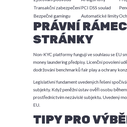
Transakční zabezpečení
PCI DSS soulad
Pen
Bezpečné gamingu
Automatické limity
Och
PRÁVNÍ RÁMEC
STRÁNKY
Non-KYC platformy fungují ve souhlasu se EU smě
money laundering předpisy. Licenční povolení ud
dodržování benchmarků fair play a ochrany kon
Legislativní fundament uvedených řešení spočívá
subjekty. Když peněžní ústav ověří osobu během 
prostřednictvím nezávislé subjektu. Uvedený mo
EU.
TIPY PRO VÝB