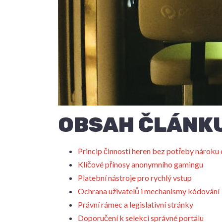
OBSAH ČLÁNK
Princip činnosti heren bez potřeby nároku
Klíčové přínosy anonymního gamingu
Platební nástroje pro rychlý vstup
Ochrana uživatelů i mechanismy kódování
Právní rámec a legislativní stránky
Doporučení k selekci správné portálu