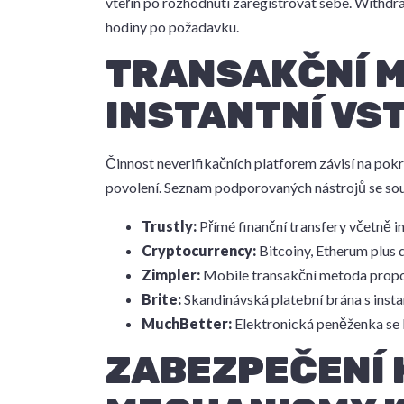
vteřin po rozhodnutí zaregistrovat sebe. Withdr
hodiny po požadavku.
TRANSAKČNÍ 
INSTANTNÍ VS
Činnost neverifikačních platforem závisí na pok
povolení. Seznam podporovaných nástrojů se sou
Trustly:
Přímé finanční transfery včetně 
Cryptocurrency:
Bitcoiny, Etherum plus d
Zimpler:
Mobile transakční metoda propo
Brite:
Skandinávská platební brána s insta
MuchBetter:
Elektronická peněženka se 
ZABEZPEČENÍ 