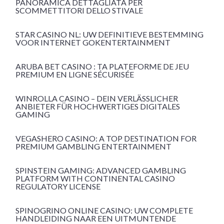
PANORAMICA DETTAGLIATA PER
SCOMMETTITORI DELLO STIVALE
STAR CASINO NL: UW DEFINITIEVE BESTEMMING
VOOR INTERNET GOKENTERTAINMENT
ARUBA BET CASINO : TA PLATEFORME DE JEU
PREMIUM EN LIGNE SÉCURISÉE
WINROLLA CASINO – DEIN VERLÄSSLICHER
ANBIETER FÜR HOCHWERTIGES DIGITALES
GAMING
VEGASHERO CASINO: A TOP DESTINATION FOR
PREMIUM GAMBLING ENTERTAINMENT
SPINSTEIN GAMING: ADVANCED GAMBLING
PLATFORM WITH CONTINENTAL CASINO
REGULATORY LICENSE
SPINOGRINO ONLINE CASINO: UW COMPLETE
HANDLEIDING NAAR EEN UITMUNTENDE