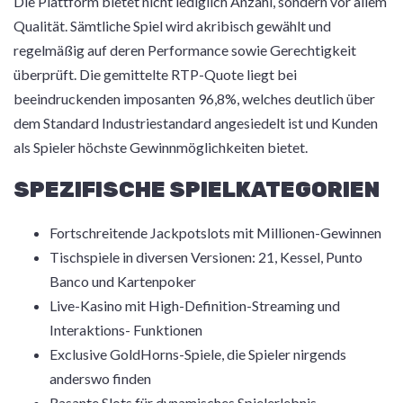
Die Plattform bietet nicht lediglich Anzahl, sondern vor allem
Qualität. Sämtliche Spiel wird akribisch gewählt und
regelmäßig auf deren Performance sowie Gerechtigkeit
überprüft. Die gemittelte RTP-Quote liegt bei
beeindruckenden imposanten 96,8%, welches deutlich über
dem Standard Industriestandard angesiedelt ist und Kunden
als Spieler höchste Gewinnmöglichkeiten bietet.
SPEZIFISCHE SPIELKATEGORIEN
Fortschreitende Jackpotslots mit Millionen-Gewinnen
Tischspiele in diversen Versionen: 21, Kessel, Punto
Banco und Kartenpoker
Live-Kasino mit High-Definition-Streaming und
Interaktions- Funktionen
Exclusive GoldHorns-Spiele, die Spieler nirgends
anderswo finden
Rasante Slots für dynamisches Spielerlebnis