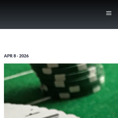
Skip
to
content
APR 8 - 2026