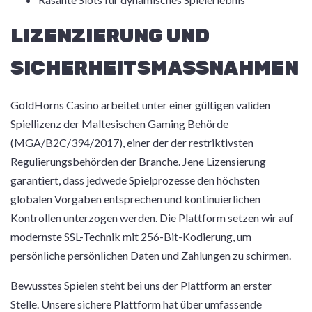
LIZENZIERUNG UND
SICHERHEITSMASSNAHMEN
GoldHorns Casino arbeitet unter einer gültigen validen
Spiellizenz der Maltesischen Gaming Behörde
(MGA/B2C/394/2017), einer der der restriktivsten
Regulierungsbehörden der Branche. Jene Lizensierung
garantiert, dass jedwede Spielprozesse den höchsten
globalen Vorgaben entsprechen und kontinuierlichen
Kontrollen unterzogen werden. Die Plattform setzen wir auf
modernste SSL-Technik mit 256-Bit-Kodierung, um
persönliche persönlichen Daten und Zahlungen zu schirmen.
Bewusstes Spielen steht bei uns der Plattform an erster
Stelle. Unsere sichere Plattform hat über umfassende