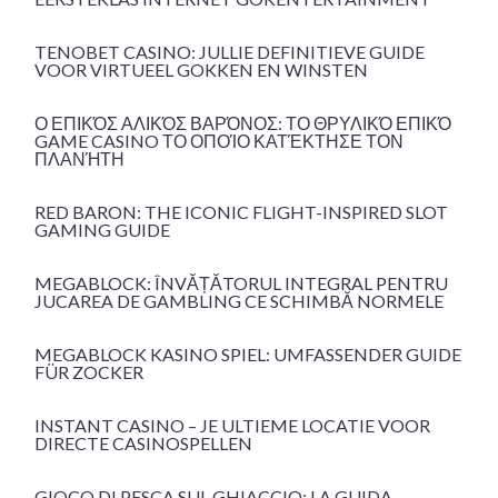
TENOBET CASINO: JULLIE DEFINITIEVE GUIDE
VOOR VIRTUEEL GOKKEN EN WINSTEN
Ο ΕΠΙΚΌΣ ΑΛΙΚΌΣ ΒΑΡΌΝΟΣ: ΤΟ ΘΡΥΛΙΚΌ ΕΠΙΚΌ
GAME CASINO ΤΟ ΟΠΟΊΟ ΚΑΤΈΚΤΗΣΕ ΤΟΝ
ΠΛΑΝΉΤΗ
RED BARON: THE ICONIC FLIGHT-INSPIRED SLOT
GAMING GUIDE
MEGABLOCK: ÎNVĂȚĂTORUL INTEGRAL PENTRU
JUCAREA DE GAMBLING CE SCHIMBĂ NORMELE
MEGABLOCK KASINO SPIEL: UMFASSENDER GUIDE
FÜR ZOCKER
INSTANT CASINO – JE ULTIEME LOCATIE VOOR
DIRECTE CASINOSPELLEN
GIOCO DI PESCA SUL GHIACCIO: LA GUIDA