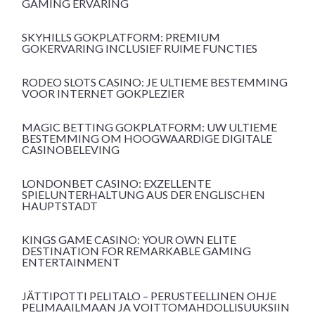
GAMING ERVARING
SKYHILLS GOKPLATFORM: PREMIUM
GOKERVARING INCLUSIEF RUIME FUNCTIES
RODEO SLOTS CASINO: JE ULTIEME BESTEMMING
VOOR INTERNET GOKPLEZIER
MAGIC BETTING GOKPLATFORM: UW ULTIEME
BESTEMMING OM HOOGWAARDIGE DIGITALE
CASINOBELEVING
LONDONBET CASINO: EXZELLENTE
SPIELUNTERHALTUNG AUS DER ENGLISCHEN
HAUPTSTADT
KINGS GAME CASINO: YOUR OWN ELITE
DESTINATION FOR REMARKABLE GAMING
ENTERTAINMENT
JÄTTIPOTTI PELITALO – PERUSTEELLINEN OHJE
PELIMAAILMAAN JA VOITTOMAHDOLLISUUKSIIN