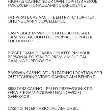
HIGHFLY CASINO: YOUR OWN TOP-TIER VENUE
FOR EXCEPTIONAL GAMING EXPERIENCE
FAT PIRATE CASINO: THE ENTRY TO TOP-TIER
ONLINE GAMING EXCELLENCE
CASINOLAB: IN WHICH STATE-OF-THE-ART
GAMING ENCOUNTERS UNRIVALLED PLAYER
ENCOUNTER
BIZBET CASINO GAMING PLATFORM: YOUR
PERSONAL PORTAL TO PREMIUM DIGITAL
GAMING SUPERIORITY
BASSWIN CASINO: YOUR LEADING LOCATION FOR
OUTSTANDING VIDEO GAMING AMUSEMENT
888STARZ CASINO – PEŁNY PRZEWODNIK PO
SERWISIE GAMINGOWEJ NAJNOWSZEJ
GENERACJI
CASINO INTERNAZIONALI AFFIDABILI: