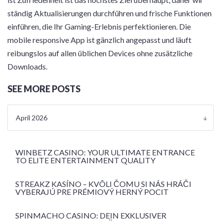
ständig Aktualisierungen durchführen und frische Funktionen
einführen, die Ihr Gaming-Erlebnis perfektionieren. Die
mobile responsive App ist gänzlich angepasst und läuft
reibungslos auf allen üblichen Devices ohne zusätzliche
Downloads.
SEE MORE POSTS
April 2026
WINBETZ CASINO: YOUR ULTIMATE ENTRANCE
TO ELITE ENTERTAINMENT QUALITY
STREAKZ KASÍNO – KVÔLI ČOMU SI NÁS HRÁČI
VYBERAJÚ PRE PRÉMIOVÝ HERNÝ POCIT
SPINMACHO CASINO: DEIN EXKLUSIVER