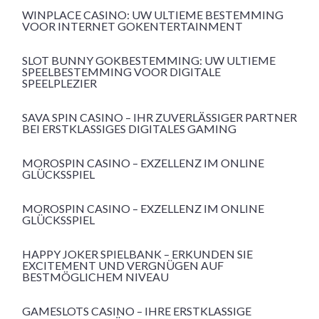
WINPLACE CASINO: UW ULTIEME BESTEMMING
VOOR INTERNET GOKENTERTAINMENT
SLOT BUNNY GOKBESTEMMING: UW ULTIEME
SPEELBESTEMMING VOOR DIGITALE
SPEELPLEZIER
SAVA SPIN CASINO – IHR ZUVERLÄSSIGER PARTNER
BEI ERSTKLASSIGES DIGITALES GAMING
MOROSPIN CASINO – EXZELLENZ IM ONLINE
GLÜCKSSPIEL
MOROSPIN CASINO – EXZELLENZ IM ONLINE
GLÜCKSSPIEL
HAPPY JOKER SPIELBANK – ERKUNDEN SIE
EXCITEMENT UND VERGNÜGEN AUF
BESTMÖGLICHEM NIVEAU
GAMESLOTS CASINO – IHRE ERSTKLASSIGE