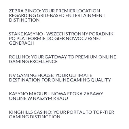
ZEBRA BINGO: YOUR PREMIER LOCATION
REGARDING GRID-BASED ENTERTAINMENT
DISTINCTION
STAKE KASYNO - WSZECHSTRONNY PORADNIK
PO PLATFORMIE DO GIER NOWOCZESNEJ
GENERACJI
ROLLINO: YOUR GATEWAY TO PREMIUM ONLINE
GAMING EXCELLENCE
NV GAMING HOUSE: YOUR ULTIMATE
DESTINATION FOR ONLINE GAMING QUALITY
KASYNO MAGIUS – NOWA EPOKA ZABAWY
ONLINE W NASZYM KRAJU
KINGHILLS CASINO: YOUR PORTAL TO TOP-TIER
GAMING DISTINCTION