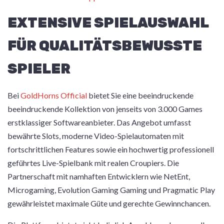
EXTENSIVE SPIELAUSWAHL
FÜR QUALITÄTSBEWUSSTE
SPIELER
Bei
GoldHorns Official
bietet Sie eine beeindruckende
beeindruckende Kollektion von jenseits von 3.000 Games
erstklassiger Softwareanbieter. Das Angebot umfasst
bewährte Slots, moderne Video-Spielautomaten mit
fortschrittlichen Features sowie ein hochwertig professionell
geführtes Live-Spielbank mit realen Croupiers. Die
Partnerschaft mit namhaften Entwicklern wie NetEnt,
Microgaming, Evolution Gaming Gaming und Pragmatic Play
gewährleistet maximale Güte und gerechte Gewinnchancen.