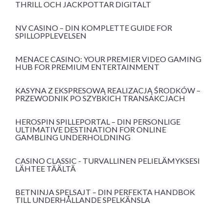
THRILL OCH JACKPOTTAR DIGITALT
NV CASINO – DIN KOMPLETTE GUIDE FOR
SPILLOPPLEVELSEN
MENACE CASINO: YOUR PREMIER VIDEO GAMING
HUB FOR PREMIUM ENTERTAINMENT
KASYNA Z EKSPRESOWĄ REALIZACJĄ ŚRODKÓW –
PRZEWODNIK PO SZYBKICH TRANSAKCJACH
HEROSPIN SPILLEPORTAL – DIN PERSONLIGE
ULTIMATIVE DESTINATION FOR ONLINE
GAMBLING UNDERHOLDNING
CASINO CLASSIC - TURVALLINEN PELIELÄMYKSESI
LÄHTEE TÄÄLTÄ
BETNINJA SPELSAJT – DIN PERFEKTA HANDBOK
TILL UNDERHÅLLANDE SPELKÄNSLA