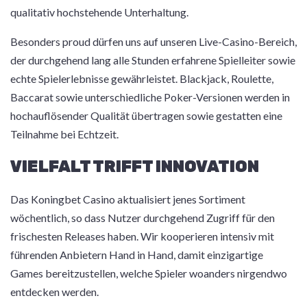
qualitativ hochstehende Unterhaltung.
Besonders proud dürfen uns auf unseren Live-Casino-Bereich,
der durchgehend lang alle Stunden erfahrene Spielleiter sowie
echte Spielerlebnisse gewährleistet. Blackjack, Roulette,
Baccarat sowie unterschiedliche Poker-Versionen werden in
hochauflösender Qualität übertragen sowie gestatten eine
Teilnahme bei Echtzeit.
VIELFALT TRIFFT INNOVATION
Das Koningbet Casino aktualisiert jenes Sortiment
wöchentlich, so dass Nutzer durchgehend Zugriff für den
frischesten Releases haben. Wir kooperieren intensiv mit
führenden Anbietern Hand in Hand, damit einzigartige
Games bereitzustellen, welche Spieler woanders nirgendwo
entdecken werden.