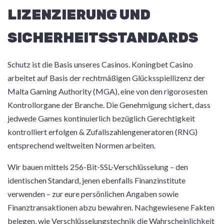
LIZENZIERUNG UND
SICHERHEITSSTANDARDS
Schutz ist die Basis unseres Casinos. Koningbet Casino
arbeitet auf Basis der rechtmäßigen Glücksspiellizenz der
Malta Gaming Authority (MGA), eine von den rigorosesten
Kontrollorgane der Branche. Die Genehmigung sichert, dass
jedwede Games kontinuierlich bezüglich Gerechtigkeit
kontrolliert erfolgen & Zufallszahlengeneratoren (RNG)
entsprechend weltweiten Normen arbeiten.
Wir bauen mittels 256-Bit-SSL-Verschlüsselung – den
identischen Standard, jenen ebenfalls Finanzinstitute
verwenden – zur eure persönlichen Angaben sowie
Finanztransaktionen abzu bewahren. Nachgewiesene Fakten
belegen, wie Verschlüsselungstechnik die Wahrscheinlichkeit