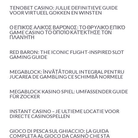
TENOBET CASINO: JULLIE DEFINITIEVE GUIDE
VOOR VIRTUEEL GOKKEN EN WINSTEN
Ο ΕΠΙΚΌΣ ΑΛΙΚΌΣ ΒΑΡΌΝΟΣ: ΤΟ ΘΡΥΛΙΚΌ ΕΠΙΚΌ
GAME CASINO ΤΟ ΟΠΟΊΟ ΚΑΤΈΚΤΗΣΕ ΤΟΝ
ΠΛΑΝΉΤΗ
RED BARON: THE ICONIC FLIGHT-INSPIRED SLOT
GAMING GUIDE
MEGABLOCK: ÎNVĂȚĂTORUL INTEGRAL PENTRU
JUCAREA DE GAMBLING CE SCHIMBĂ NORMELE
MEGABLOCK KASINO SPIEL: UMFASSENDER GUIDE
FÜR ZOCKER
INSTANT CASINO – JE ULTIEME LOCATIE VOOR
DIRECTE CASINOSPELLEN
GIOCO DI PESCA SUL GHIACCIO: LA GUIDA
COMPLETA AL GIOCO DA CASINÒ CHE STA