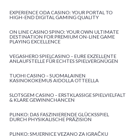
EXPERIENCE ODA CASINO: YOUR PORTAL TO
HIGH-END DIGITAL GAMING QUALITY
ON LINE CASINO SPINO: YOUR OWN ULTIMATE
DESTINATION FOR PREMIUM ON-LINE GAME
PLAYING EXCELLENCE
VEGASHERO SPIELCASINO – EURE EXZELLENTE
ANLAUFSTELLE FÜR ECHTES SPIELVERGNÜGEN
TUOHI CASINO – SUOMALAINEN
KASINOKOKEMUS AIDOLLA OTTEELLA
SLOTSGEM CASINO – ERSTKLASSIGE SPIELVIELFALT
& KLARE GEWINNCHANCEN
PLINKO: DAS FASZINIERENDE GLÜCKSSPIEL
DURCH PHYSIKALISCHE PRÄZISION
PLINKO: SMJERNICE VEZANO ZA IGRAČKU