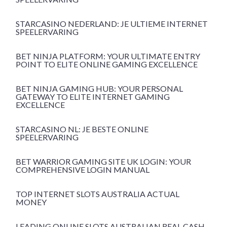
STARCASINO NEDERLAND: JE ULTIEME INTERNET
SPEELERVARING
BET NINJA PLATFORM: YOUR ULTIMATE ENTRY
POINT TO ELITE ONLINE GAMING EXCELLENCE
BET NINJA GAMING HUB: YOUR PERSONAL
GATEWAY TO ELITE INTERNET GAMING
EXCELLENCE
STARCASINO NL: JE BESTE ONLINE
SPEELERVARING
BET WARRIOR GAMING SITE UK LOGIN: YOUR
COMPREHENSIVE LOGIN MANUAL
TOP INTERNET SLOTS AUSTRALIA ACTUAL
MONEY
LEADING ONLINE SLOTS AUSTRALIAN REAL CASH