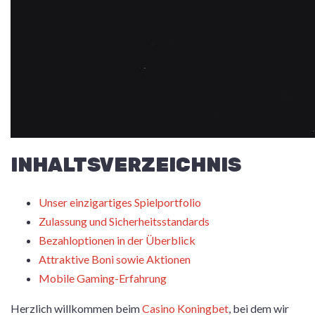
INHALTSVERZEICHNIS
Unser einzigartiges Spielportfolio
Zulassung und Sicherheitsstandards
Bezahloptionen in der Überblick
Attraktive Boni sowie Aktionen
Mobile Gaming-Erfahrung
Herzlich willkommen beim
Casino Koningbet
, bei dem wir