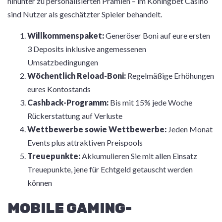
hinunter zu personalisierten Prämien – im Koningbet Casino
sind Nutzer als geschätzter Spieler behandelt.
Willkommenspaket:
Generöser Boni auf eure ersten
3 Deposits inklusive angemessenen
Umsatzbedingungen
Wöchentlich Reload-Boni:
Regelmäßige Erhöhungen
eures Kontostands
Cashback-Programm:
Bis mit 15% jede Woche
Rückerstattung auf Verluste
Wettbewerbe sowie Wettbewerbe:
Jeden Monat
Events plus attraktiven Preispools
Treuepunkte:
Akkumulieren Sie mit allen Einsatz
Treuepunkte, jene für Echtgeld getauscht werden
können
MOBILE GAMING-