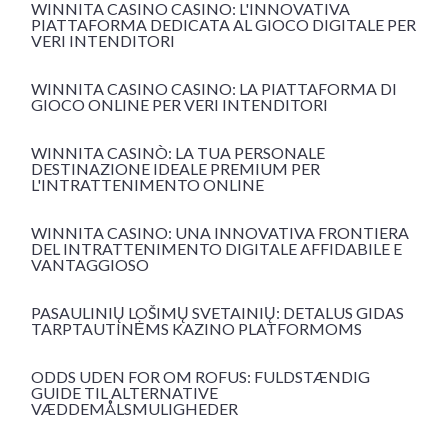
WINNITA CASINO CASINO: L'INNOVATIVA
PIATTAFORMA DEDICATA AL GIOCO DIGITALE PER
VERI INTENDITORI
WINNITA CASINO CASINO: LA PIATTAFORMA DI
GIOCO ONLINE PER VERI INTENDITORI
WINNITA CASINÒ: LA TUA PERSONALE
DESTINAZIONE IDEALE PREMIUM PER
L'INTRATTENIMENTO ONLINE
WINNITA CASINO: UNA INNOVATIVA FRONTIERA
DEL INTRATTENIMENTO DIGITALE AFFIDABILE E
VANTAGGIOSO
PASAULINIŲ LOŠIMŲ SVETAINIŲ: DETALUS GIDAS
TARPTAUTINĖMS KAZINO PLATFORMOMS
ODDS UDEN FOR OM ROFUS: FULDSTÆNDIG
GUIDE TIL ALTERNATIVE
VÆDDEMÅLSMULIGHEDER