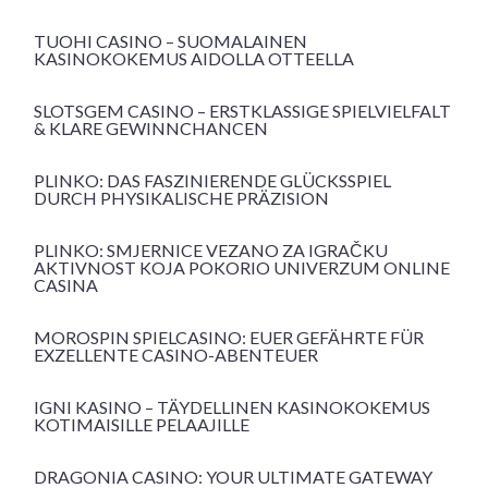
TUOHI CASINO – SUOMALAINEN
KASINOKOKEMUS AIDOLLA OTTEELLA
SLOTSGEM CASINO – ERSTKLASSIGE SPIELVIELFALT
& KLARE GEWINNCHANCEN
PLINKO: DAS FASZINIERENDE GLÜCKSSPIEL
DURCH PHYSIKALISCHE PRÄZISION
PLINKO: SMJERNICE VEZANO ZA IGRAČKU
AKTIVNOST KOJA POKORIO UNIVERZUM ONLINE
CASINA
MOROSPIN SPIELCASINO: EUER GEFÄHRTE FÜR
EXZELLENTE CASINO-ABENTEUER
IGNI KASINO – TÄYDELLINEN KASINOKOKEMUS
KOTIMAISILLE PELAAJILLE
DRAGONIA CASINO: YOUR ULTIMATE GATEWAY