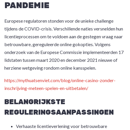
PANDEMIE
Europese regulatoren stonden voor de unieke challenge
tijdens de COVID-crisis. Verschillende naties versnelden hun
licentieprocessen om te voldoen aan de gestegen vraag naar
betrouwbare, gereguleerde online gokopties. Volgens
onderzoek van de Europese Commissie implementeerden 17
lidstaten tussen maart 2020 en december 2021 nieuwe of
herziene wetgeving rondom online kansspelen.
https://mythuatsenviet.com/blog/online-casino-zonder-
inschrijving-meteen-spelen-en-uitbetalen/
BELANGRIJKSTE
REGULERINGSAANPASSINGEN
Verhaaste licentieverlening voor betrouwbare