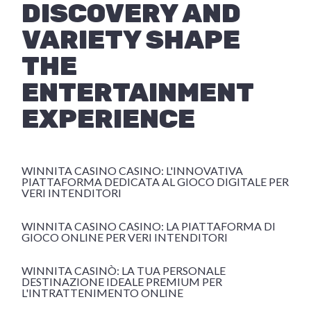
DISCOVERY AND
VARIETY SHAPE
THE
ENTERTAINMENT
EXPERIENCE
WINNITA CASINO CASINO: L'INNOVATIVA
PIATTAFORMA DEDICATA AL GIOCO DIGITALE PER
VERI INTENDITORI
WINNITA CASINO CASINO: LA PIATTAFORMA DI
GIOCO ONLINE PER VERI INTENDITORI
WINNITA CASINÒ: LA TUA PERSONALE
DESTINAZIONE IDEALE PREMIUM PER
L'INTRATTENIMENTO ONLINE