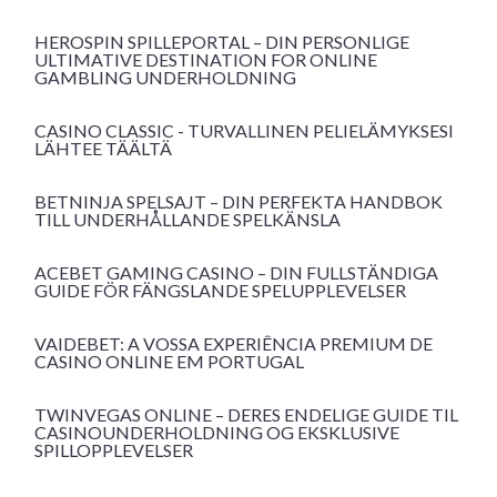
HEROSPIN SPILLEPORTAL – DIN PERSONLIGE
ULTIMATIVE DESTINATION FOR ONLINE
GAMBLING UNDERHOLDNING
CASINO CLASSIC - TURVALLINEN PELIELÄMYKSESI
LÄHTEE TÄÄLTÄ
BETNINJA SPELSAJT – DIN PERFEKTA HANDBOK
TILL UNDERHÅLLANDE SPELKÄNSLA
ACEBET GAMING CASINO – DIN FULLSTÄNDIGA
GUIDE FÖR FÄNGSLANDE SPELUPPLEVELSER
VAIDEBET: A VOSSA EXPERIÊNCIA PREMIUM DE
CASINO ONLINE EM PORTUGAL
TWINVEGAS ONLINE – DERES ENDELIGE GUIDE TIL
CASINOUNDERHOLDNING OG EKSKLUSIVE
SPILLOPPLEVELSER