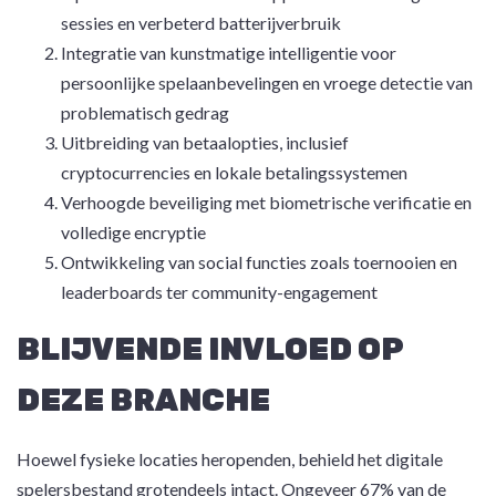
sessies en verbeterd batterijverbruik
Integratie van kunstmatige intelligentie voor
persoonlijke spelaanbevelingen en vroege detectie van
problematisch gedrag
Uitbreiding van betaalopties, inclusief
cryptocurrencies en lokale betalingssystemen
Verhoogde beveiliging met biometrische verificatie en
volledige encryptie
Ontwikkeling van social functies zoals toernooien en
leaderboards ter community-engagement
BLIJVENDE INVLOED OP
DEZE BRANCHE
Hoewel fysieke locaties heropenden, behield het digitale
spelersbestand grotendeels intact. Ongeveer 67% van de