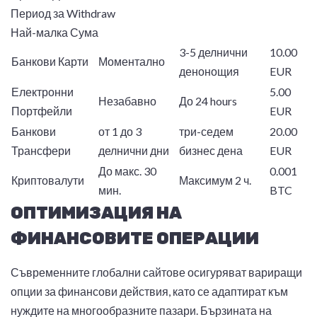
Период за Withdraw
Най-малка Сума
3-5 делнични
10.00
Банкови Карти
Моментално
денонощия
EUR
Електронни
5.00
Незабавно
До 24 hours
Портфейли
EUR
Банкови
от 1 до 3
три-седем
20.00
Трансфери
делнични дни
бизнес дена
EUR
До макс. 30
0.001
Криптовалути
Максимум 2 ч.
мин.
BTC
ОПТИМИЗАЦИЯ НА
ФИНАНСОВИТЕ ОПЕРАЦИИ
Съвременните глобални сайтове осигуряват вариращи
опции за финансови действия, като се адаптират към
нуждите на многообразните пазари. Бързината на