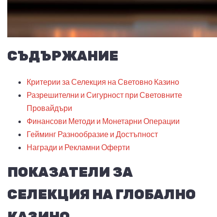
СЪДЪРЖАНИЕ
Критерии за Селекция на Световно Казино
Разрешителни и Сигурност при Световните
Провайдъри
Финансови Методи и Монетарни Операции
Гейминг Разнообразие и Достъпност
Награди и Рекламни Оферти
ПОКАЗАТЕЛИ ЗА
СЕЛЕКЦИЯ НА ГЛОБАЛНО
КАЗИНО