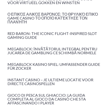
VOOR VIRTUEEL GOKKEN EN WINSTEN
Ο ΕΠΙΚΌΣ ΑΛΙΚΌΣ ΒΑΡΌΝΟΣ: ΤΟ ΘΡΥΛΙΚΌ ΕΠΙΚΌ
GAME CASINO ΤΟ ΟΠΟΊΟ ΚΑΤΈΚΤΗΣΕ ΤΟΝ
ΠΛΑΝΉΤΗ
RED BARON: THE ICONIC FLIGHT-INSPIRED SLOT
GAMING GUIDE
MEGABLOCK: ÎNVĂȚĂTORUL INTEGRAL PENTRU
JUCAREA DE GAMBLING CE SCHIMBĂ NORMELE
MEGABLOCK KASINO SPIEL: UMFASSENDER GUIDE
FÜR ZOCKER
INSTANT CASINO – JE ULTIEME LOCATIE VOOR
DIRECTE CASINOSPELLEN
GIOCO DI PESCA SUL GHIACCIO: LA GUIDA
COMPLETA AL GIOCO DA CASINÒ CHE STA
AFFASCINANDO I PLAYER