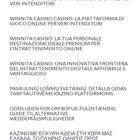
VERI INTENDITORI
WINNITA CASINO CASINO: LA PIATTAFORMA DI
GIOCO ONLINE PER VERI INTENDITORI
WINNITA CASINÒ: LA TUA PERSONALE
DESTINAZIONE IDEALE PREMIUM PER
L'INTRATTENIMENTO ONLINE
WINNITA CASINO: UNA INNOVATIVA FRONTIERA
DEL INTRATTENIMENTO DIGITALE AFFIDABILE E
VANTAGGIOSO
PASAULINIŲ LOŠIMŲ SVETAINIŲ: DETALUS GIDAS
TARPTAUTINĖMS KAZINO PLATFORMOMS
ODDS UDEN FOR OM ROFUS: FULDSTÆNDIG
GUIDE TIL ALTERNATIVE
VÆDDEMÅLSMULIGHEDER
ΚΑΖΊΝΟ ΜΕ ΈΓΚΥΡΗ ΆΔΕΙΑ ΣΤΗ ΧΏΡΑ ΜΑΣ
ΕΛΛΆΔΑ: ΤΟ ΠΛΉΡΗΣ ΟΔΗΓΌΣ ΠΡΟΣ