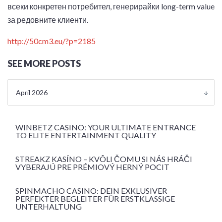
всеки конкретен потребител, генерирайки long-term value
за редовните клиенти.
http://50cm3.eu/?p=2185
SEE MORE POSTS
April 2026
WINBETZ CASINO: YOUR ULTIMATE ENTRANCE
TO ELITE ENTERTAINMENT QUALITY
STREAKZ KASÍNO – KVÔLI ČOMU SI NÁS HRÁČI
VYBERAJÚ PRE PRÉMIOVÝ HERNÝ POCIT
SPINMACHO CASINO: DEIN EXKLUSIVER
PERFEKTER BEGLEITER FÜR ERSTKLASSIGE
UNTERHALTUNG