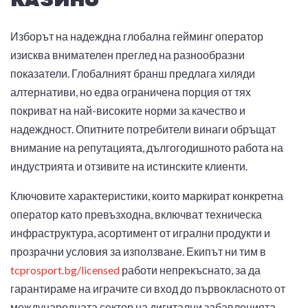
Изборът на надеждна глобална гейминг оператор
изисква внимателен преглед на разнообразни
показатели. Глобалният бранш предлага хиляди
алтернативи, но едва ограничена порция от тях
покриват на най-високите норми за качество и
надеждност. Опитните потребители винаги обръщат
внимание на репутацията, дългогодишното работа на
индустрията и отзивите на истинските клиенти.
Ключовите характеристики, които маркират конкретна
оператор като превъзходна, включват техническа
инфраструктура, асортимент от игрални продукти и
прозрачни условия за използване. Екипът ни тим в
tcprosport.bg/licensed
работи непрекъснато, за да
гарантираме на играчите си вход до първокласното от
международната сектор на дигитални забавленията.