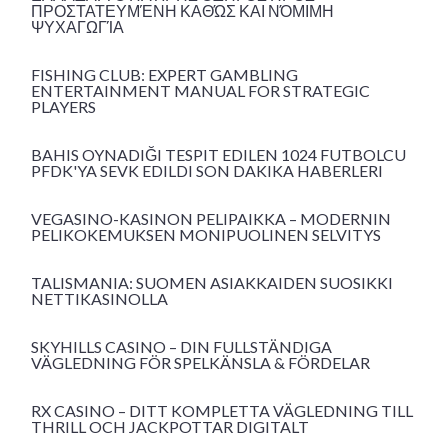
ΠΡΟΣΤΑΤΕΥΜΈΝΗ ΚΑΘΏΣ ΚΑΙ ΝΌΜΙΜΗ
ΨΥΧΑΓΩΓΊΑ
FISHING CLUB: EXPERT GAMBLING
ENTERTAINMENT MANUAL FOR STRATEGIC
PLAYERS
BAHIS OYNADIĞI TESPIT EDILEN 1024 FUTBOLCU
PFDK'YA SEVK EDILDI SON DAKIKA HABERLERI
VEGASINO-KASINON PELIPAIKKA – MODERNIN
PELIKOKEMUKSEN MONIPUOLINEN SELVITYS
TALISMANIA: SUOMEN ASIAKKAIDEN SUOSIKKI
NETTIKASINOLLA
SKYHILLS CASINO – DIN FULLSTÄNDIGA
VÄGLEDNING FÖR SPELKÄNSLA & FÖRDELAR
RX CASINO – DITT KOMPLETTA VÄGLEDNING TILL
THRILL OCH JACKPOTTAR DIGITALT