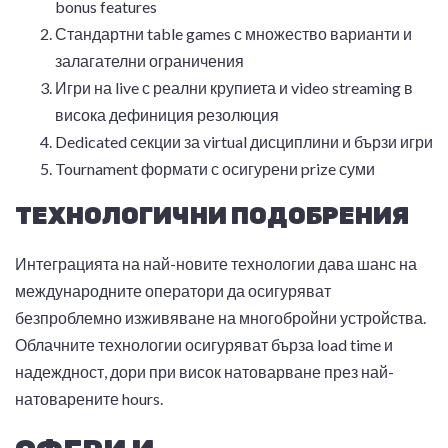
bonus features
Стандартни table games с множество варианти и
залагателни ограничения
Игри на live с реални крупиета и video streaming в
висока дефиниция резолюция
Dedicated секции за virtual дисциплини и бързи игри
Tournament формати с осигурени prize суми
ТЕХНОЛОГИЧНИ ПОДОБРЕНИЯ
Интеграцията на най-новите технологии дава шанс на
международните оператори да осигуряват
безпроблемно изживяване на многобройни устройства.
Облачните технологии осигуряват бърза load time и
надеждност, дори при висок натоварване през най-
натоварените hours.