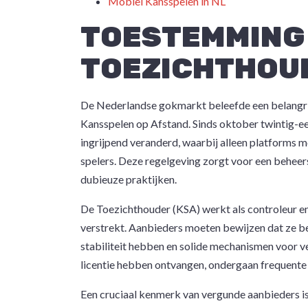
Mobiel Kansspelen in NL
TOESTEMMING 
TOEZICHTHOU
De Nederlandse gokmarkt beleefde een belangr
Kansspelen op Afstand. Sinds oktober twintig-een
ingrijpend veranderd, waarbij alleen platforms m
spelers. Deze regelgeving zorgt voor een behee
dubieuze praktijken.
De Toezichthouder (KSA) werkt als controleur e
verstrekt. Aanbieders moeten bewijzen dat ze 
stabiliteit hebben en solide mechanismen voor
licentie hebben ontvangen, ondergaan frequente 
Een cruciaal kenmerk van vergunde aanbieders is