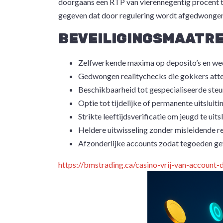
doorgaans een RTP van vierennegentig procent 
gegeven dat door regulering wordt afgedwongen
BEVEILIGINGSMAATR
Zelfwerkende maxima op deposito’s en we
Gedwongen realitychecks die gokkers atten
Beschikbaarheid tot gespecialiseerde ste
Optie tot tijdelijke of permanente uitsluitin
Strikte leeftijdsverificatie om jeugd te uits
Heldere uitwisseling zonder misleidende 
Afzonderlijke accounts zodat tegoeden gev
https://bmstrading.ca/casino-vrij-van-account-d