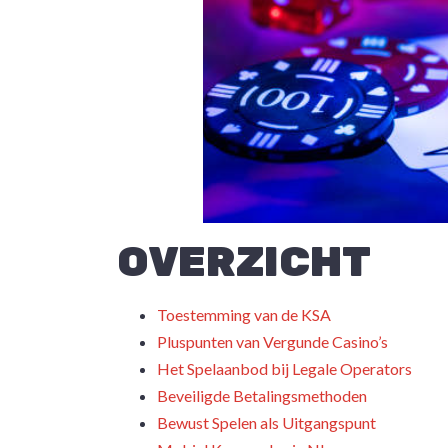
OVERZICHT
Toestemming van de KSA
Pluspunten van Vergunde Casino’s
Het Spelaanbod bij Legale Operators
Beveiligde Betalingsmethoden
Bewust Spelen als Uitgangspunt