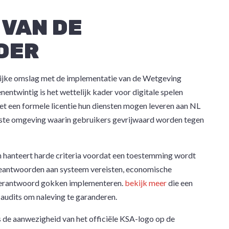
VAN DE
DER
ijke omslag met de implementatie van de Wetgeving
entwintig is het wettelijk kader voor digitale spelen
et een formele licentie hun diensten mogen leveren aan NL
rste omgeving waarin gebruikers gevrijwaard worden tegen
n hanteert harde criteria voordat een toestemming wordt
beantwoorden aan systeem vereisten, economische
 verantwoord gokken implementeren.
bekijk meer
die een
audits om naleving te garanderen.
 de aanwezigheid van het officiële KSA-logo op de