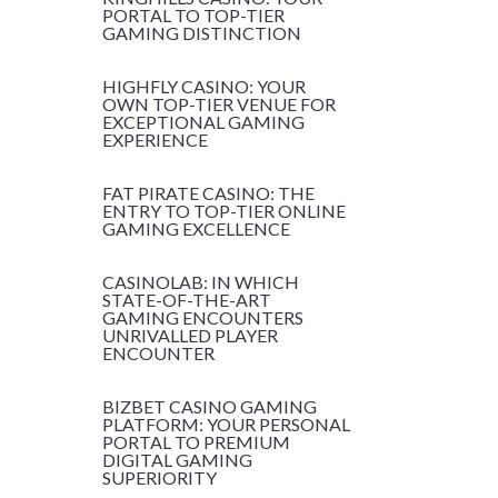
PORTAL TO TOP-TIER
GAMING DISTINCTION
HIGHFLY CASINO: YOUR
OWN TOP-TIER VENUE FOR
EXCEPTIONAL GAMING
EXPERIENCE
FAT PIRATE CASINO: THE
ENTRY TO TOP-TIER ONLINE
GAMING EXCELLENCE
CASINOLAB: IN WHICH
STATE-OF-THE-ART
GAMING ENCOUNTERS
UNRIVALLED PLAYER
ENCOUNTER
BIZBET CASINO GAMING
PLATFORM: YOUR PERSONAL
PORTAL TO PREMIUM
DIGITAL GAMING
SUPERIORITY