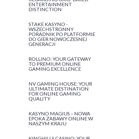
ENTERTAINMENT
DISTINCTION
STAKE KASYNO -
WSZECHSTRONNY
PORADNIK PO PLATFORMIE
DO GIER NOWOCZESNEJ
GENERACJI
ROLLINO: YOUR GATEWAY
TO PREMIUM ONLINE
GAMING EXCELLENCE
NV GAMING HOUSE: YOUR
ULTIMATE DESTINATION
FOR ONLINE GAMING
QUALITY
KASYNO MAGIUS – NOWA
EPOKA ZABAWY ONLINE W
NASZYM KRAJU
KINGHILLS CASINO: YOUR