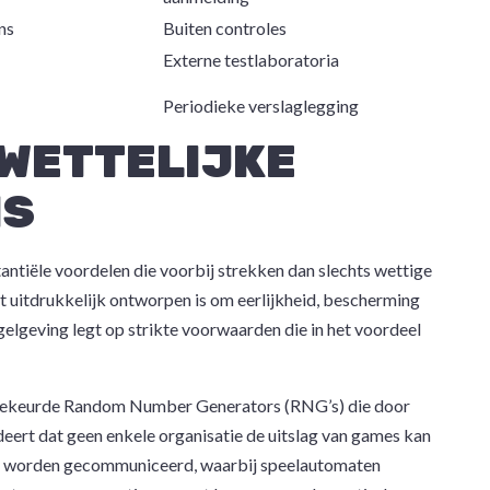
ns
Buiten controles
Externe testlaboratoria
Periodieke verslaglegging
 WETTELIJKE
MS
ntiële voordelen die voorbij strekken dan slechts wettige
t uitdrukkelijk ontworpen is om eerlijkheid, bescherming
elgeving legt op strikte voorwaarden die in het voordeel
gekeurde Random Number Generators (RNG’s) die door
ndeert dat geen enkele organisatie de uitslag van games kan
n worden gecommuniceerd, waarbij speelautomaten