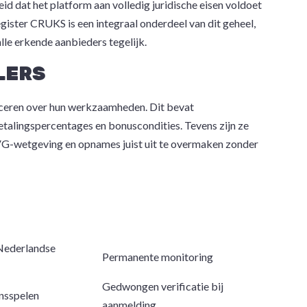
d dat het platform aan volledig juridische eisen voldoet
gister CRUKS is een integraal onderdeel van dit geheel,
lle erkende aanbieders tegelijk.
LERS
ceren over hun werkzaamheden. Dit bevat
talingspercentages en bonuscondities. Tevens zijn ze
VG-wetgeving en opnames juist uit te overmaken zonder
Nederlandse
Permanente monitoring
Gedwongen verificatie bij
nsspelen
aanmelding