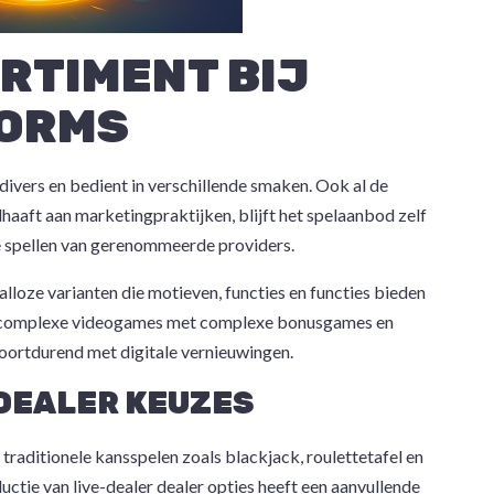
RTIMENT BIJ
FORMS
 divers en bedient in verschillende smaken. Ook al de
aft aan marketingpraktijken, blijft het spelaanbod zelf
e spellen van gerenommeerde providers.
alloze varianten die motieven, functies en functies bieden
ot complexe videogames met complexe bonusgames en
voortdurend met digitale vernieuwingen.
 DEALER KEUZES
raditionele kansspelen zoals blackjack, roulettetafel en
ductie van live-dealer dealer opties heeft een aanvullende